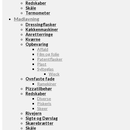
Redskaber
Skåle
Termometer
Madlavning
Dressingflasker
Køkkenmaskiner
Anretterringe
Kværne
Opbevaring
Affald
Film og folie
Patentflasker
Plast
Sylteglas
Weck
Ovnfaste fade
Ramekiner
Pizzatilbehør
Redskaber
Diverse
Piskeris
Skeer
Rivejern
Sigte og Dørslag
Skærebrætter
Skåle