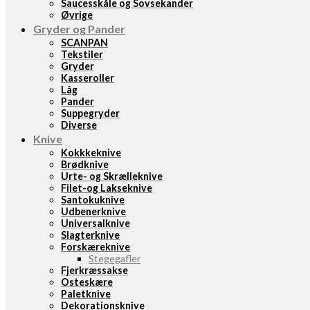
Saucesskåle og Sovsekander
Øvrige
Gryder og Pander
SCANPAN
Tekstiler
Gryder
Kasseroller
Låg
Pander
Suppegryder
Diverse
Knive
Kokkkeknive
Brødknive
Urte- og Skrælleknive
Filet-og Lakseknive
Santokuknive
Udbenerknive
Universalknive
Slagterknive
Forskæreknive
Stegegafler
Fjerkræssakse
Osteskære
Paletknive
Dekorationsknive