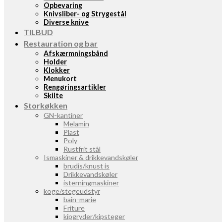
Opbevaring
Knivsliber- og Strygestål
Diverse knive
TILBUD
Restauration og bar
Afskærmningsbånd
Holder
Klokker
Menukort
Rengøringsartikler
Skilte
Storkøkken
GN-kantiner
Melamin
Plast
Poly
Rustfrit stål
Ismaskiner & drikkevandskøler
brudis/knust is
Drikkevandskøler
isterningmaskiner
koge/stegeudstyr
bain-marie
Friture
kipgryder/kipsteger