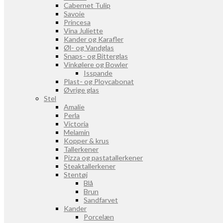
Cabernet Tulip
Savoie
Princesa
Vina Juliette
Kander og Karafler
Øl- og Vandglas
Snaps- og Bitterglas
Vinkølere og Bowler
Isspande
Plast- og Ploycabonat
Øvrige glas
Stel
Amalie
Perla
Victoria
Melamin
Kopper & krus
Tallerkener
Pizza og pastatallerkener
Steaktallerkener
Stentøj
Blå
Brun
Sandfarvet
Kander
Porcelæn