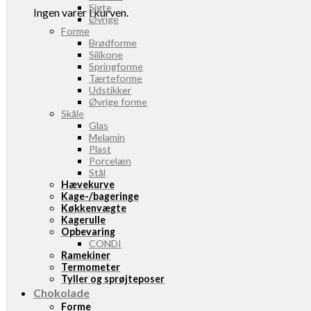
Sigte
Ingen varer i kurven.
Øvrige
Forme
Brødforme
Silikone
Springforme
Tærteforme
Udstikker
Øvrige forme
Skåle
Glas
Melamin
Plast
Porcelæn
Stål
Hævekurve
Kage-/bageringe
Køkkenvægte
Kagerulle
Opbevaring
CONDI
Ramekiner
Termometer
Tyller og sprøjteposer
Chokolade
Forme