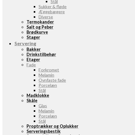
Stål
Sukker & fløde
Æggebægere
Diverse
Termokander
Salt og Peber
Brødkurve
Stager
Servering
Bakker
Drinkstilbehør
Etager
Fade
Forkromet
Melamin
Ovnfaste fade
Porcelæn
Stål
Madklokke
Skåle
Glas
Melamin
Porcelæn
Stål
Proptrækker og Oplukker
Serveringsbestik