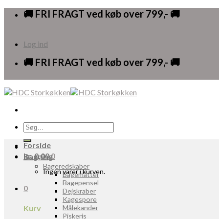
Skip
🚚 FRI FRAGT ved køb over 799,- 🚚
to
content
Log ind
🚚 FRI FRAGT ved køb over 799,- 🚚
Søg
efter:
Forside
kr.
0,00
0
Bagning
Bageredskaber
Ingen varer i kurven.
Bagemåtter
Bagepensel
0
Dejskraber
Kagespore
Kurv
Målekander
Piskeris