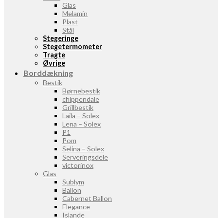
Glas
Melamin
Plast
Stål
Stegeringe
Stegetermometer
Tragte
Øvrige
Borddækning
Bestik
Børnebestik
chippendale
Grillbestik
Laila – Solex
Lena – Solex
P1
Pom
Selina – Solex
Serveringsdele
victorinox
Glas
Sublym
Ballon
Cabernet Ballon
Elegance
Islande