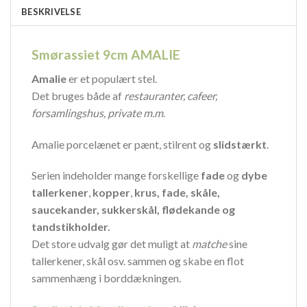
BESKRIVELSE
Smørassiet 9cm AMALIE
Amalie
er et populært stel.
Det bruges både af
restauranter, cafeer,
forsamlingshus, private m.m
.
Amalie porcelænet er pænt, stilrent og
slidstærkt
.
Serien indeholder mange forskellige
fade
og
dybe
tallerkener
,
kopper
,
krus, fade, skåle,
saucekander, sukkerskål, flødekande og
tandstikholder.
Det store udvalg gør det muligt at
matche
sine
tallerkener, skål osv. sammen og skabe en flot
sammenhæng i borddækningen.