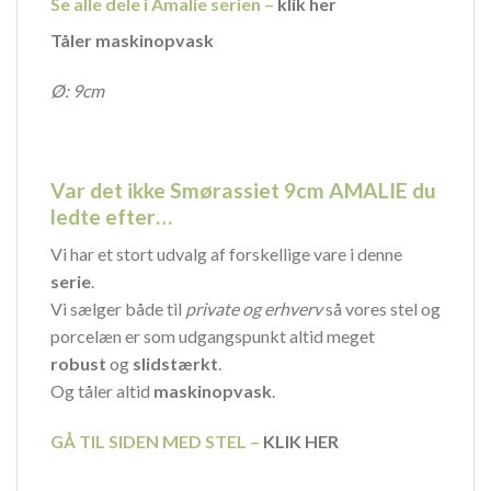
Se alle dele i Amalie serien –
klik her
Tåler maskinopvask
Ø: 9cm
Var det ikke Smørassiet 9cm AMALIE du
ledte efter…
Vi har et stort udvalg af forskellige vare i denne
serie
.
Vi sælger både til
private og erhverv
så vores stel og
porcelæn er som udgangspunkt altid meget
robust
og
slidstærkt
.
Og tåler altid
maskinopvask
.
GÅ TIL SIDEN MED STEL –
KLIK HER