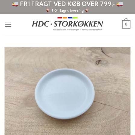
FRI FRAGT VED KØB OVER 799,-
Skip
to
1-3 dages levering
content
0