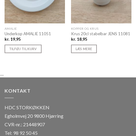
AMALIE
KOPPER OG KRUS
Underkop AMALIE 11051
Krus 20cl stabelbar JENS 11081
kr.
19,95
kr.
18,95
TILFØJ TIL KURV
LÆS MERE
....
KONTAKT
HDC STORKØKKEN
Egholmvej 20 9800 Hjørring
CVR-nr.: 21448907
Tel: 98 92 50 45