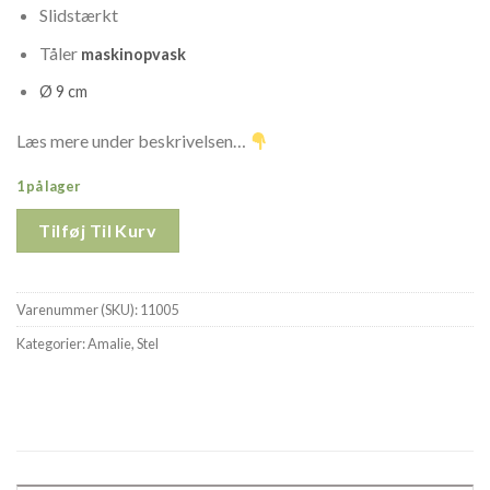
Slidstærkt
Tåler
maskinopvask
Ø 9 cm
Læs mere under beskrivelsen…
1 på lager
Tilføj Til Kurv
Varenummer (SKU):
11005
Kategorier:
Amalie
,
Stel