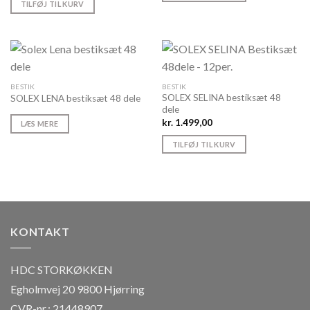
TILFØJ TIL KURV
BESTIK
BESTIK
SOLEX SELINA bestiksæt 48
SOLEX LENA bestiksæt 48 dele
dele
kr.
1.499,00
LÆS MERE
TILFØJ TIL KURV
KONTAKT
HDC STORKØKKEN
Egholmvej 20 9800 Hjørring
CVR-nr.: 21448907