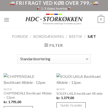
FRI FRAGT VED KØB OVER 799,-
Skip
to
1-3 dages levering
content
0
FORSIDE
/
BORDDÆKNING
/
BESTIK
/
SÆT
FILTER
BESTIK
BESTIK
CHIPPENDALE Bestiksæt 48dele
SOLEX LAILA bestiksæt 48 dele
– 12per.
kr.
1.379,00
kr.
1.795,00
TILFØJ TIL KURV