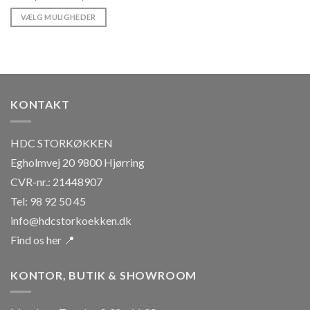
kr. 18,00
til
VÆLG MULIGHEDER
kr. 67,50
Dette
vare
har
flere
varianter.
KONTAKT
Mulighederne
kan
vælges
HDC STORKØKKEN
på
Egholmvej 20 9800 Hjørring
varesiden
CVR-nr.: 21448907
Tel: 98 92 50 45
info@hdcstorkoekken.dk
Find os her 📍
KONTOR, BUTIK & SHOWROOM