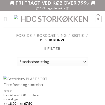
🚚 FRI FRAGT VED KØB OVER 799,- 🚚
Skip
to
📦 1-3 dages levering 📦
content
0
FORSIDE
/
BORDDÆKNING
/
BESTIK
/
BESTIKKURVE
FILTER
BESTIK
Bestikkurv SORT – Flere
forskellige
Prisinterval:
kr.
18,00
–
kr.
67,50