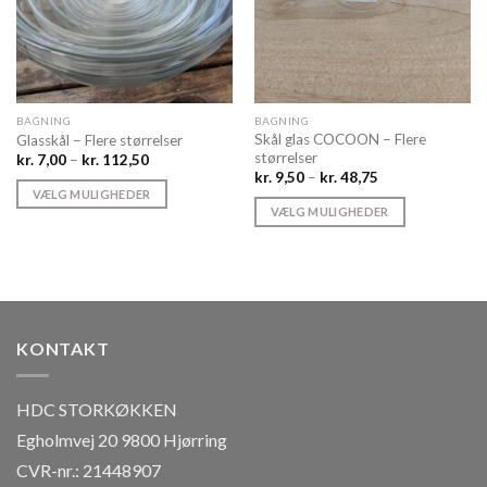
BAGNING
BAGNING
Skål glas COCOON – Flere
Glasskål – Flere størrelser
størrelser
Prisinterval:
kr.
7,00
–
kr.
112,50
kr. 7,00
Prisinterval:
kr.
9,50
–
kr.
48,75
til
kr. 9,50
VÆLG MULIGHEDER
kr. 112,50
til
VÆLG MULIGHEDER
Dette
kr. 48,75
Dette
vare
vare
har
har
flere
flere
varianter.
varianter.
Mulighederne
KONTAKT
Mulighederne
kan
kan
vælges
vælges
på
HDC STORKØKKEN
på
varesiden
Egholmvej 20 9800 Hjørring
varesiden
CVR-nr.: 21448907