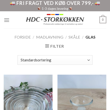
FRI FRAGT VED KØB OVER 799,-
Skip
to
1-3 dages levering
content
0
FORSIDE
/
MADLAVNING
/
SKÅLE
/
GLAS
FILTER