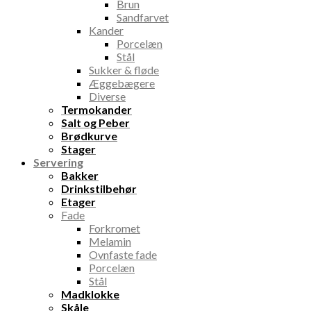
Brun
Sandfarvet
Kander
Porcelæn
Stål
Sukker & fløde
Æggebægere
Diverse
Termokander
Salt og Peber
Brødkurve
Stager
Servering
Bakker
Drinkstilbehør
Etager
Fade
Forkromet
Melamin
Ovnfaste fade
Porcelæn
Stål
Madklokke
Skåle