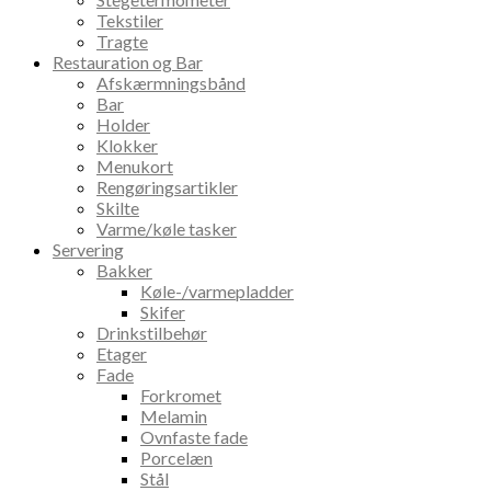
Tekstiler
Tragte
Restauration og Bar
Afskærmningsbånd
Bar
Holder
Klokker
Menukort
Rengøringsartikler
Skilte
Varme/køle tasker
Servering
Bakker
Køle-/varmepladder
Skifer
Drinkstilbehør
Etager
Fade
Forkromet
Melamin
Ovnfaste fade
Porcelæn
Stål