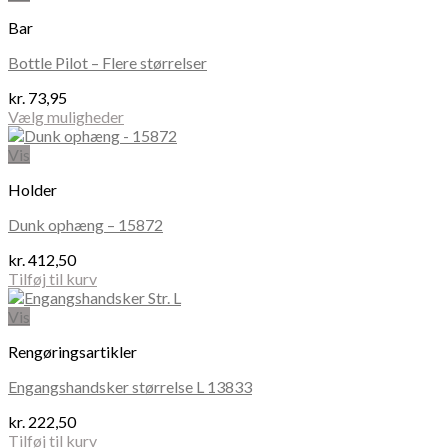
har
Bar
flere
varianter.
Bottle Pilot – Flere størrelser
Mulighederne
kan
kr.
73,95
vælges
Vælg muligheder
på
Dette
varesiden
vare
Vis
har
Holder
flere
varianter.
Dunk ophæng – 15872
Mulighederne
kan
kr.
412,50
vælges
Tilføj til kurv
på
varesiden
Vis
Rengøringsartikler
Engangshandsker størrelse L 13833
kr.
222,50
Tilføj til kurv