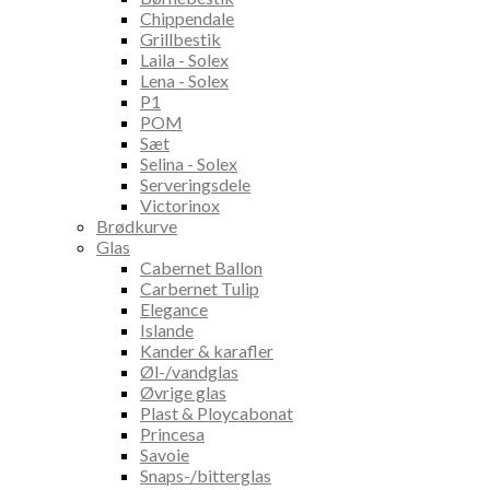
Chippendale
Grillbestik
Laila - Solex
Lena - Solex
P1
POM
Sæt
Selina - Solex
Serveringsdele
Victorinox
Brødkurve
Glas
Cabernet Ballon
Carbernet Tulip
Elegance
Islande
Kander & karafler
Øl-/vandglas
Øvrige glas
Plast & Ploycabonat
Princesa
Savoie
Snaps-/bitterglas