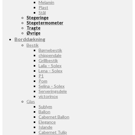
Melamin
Plast
Stål
Stegeringe
Stegetermometer
Tragte
Øvrige
Borddækning
Bestik
Børnebestik
chippendale
Grillbestik
Laila – Solex
Lena – Solex
P1
Pom
Selina – Solex
Serveringsdele
victorinox
Glas
Sublym
Ballon
Cabernet Ballon
Elegance
Islande
Cabernet Tulip