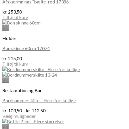
Afskærmnings “bælte” rød 17386
kr.
253,50
Tilføj til kurv
Vis
Holder
Bon skinne 60cm 17074
kr.
215,00
Tilføj til kurv
Vis
Restauration og Bar
Bordnummerskilte – Flere forskellige
Prisinterval:
kr.
103,50
–
kr.
112,50
kr. 103,50
Vælg muligheder
Dette
til
vare
kr. 112,50
Vis