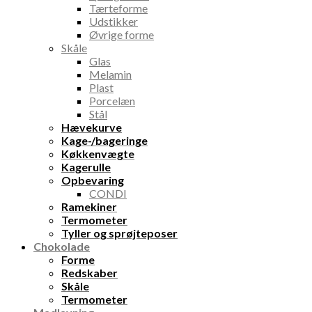
Tærteforme
Udstikker
Øvrige forme
Skåle
Glas
Melamin
Plast
Porcelæn
Stål
Hævekurve
Kage-/bageringe
Køkkenvægte
Kagerulle
Opbevaring
CONDI
Ramekiner
Termometer
Tyller og sprøjteposer
Chokolade
Forme
Redskaber
Skåle
Termometer