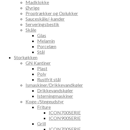
Madklokke
Øvrige
Proptrækker og Oplukker
Sauceskåle/-kander
Serveringsbestik
Skåle
Glas
Melamin
Porcelæn
Stål
Storkøkken
GN Kantiner
Plast
Poly
Rustfrit stål
Ismaskiner/Drikkevandkøler
Drikkevandskøler
Isterningmaskiner
Koge-/Stegeudstyr
Friture
ICON700SERIE
ICON900SERIE
Grill
ICON700SERIE