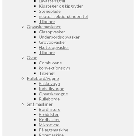
Lavastensgrill
Kipsteger og kipgryder
Stegeplade
neutral sektion/understel
Tilbehør
Opvaskemaskiner
Glasopvasker
Underbordsopvasker
Grovopvasker
Hætteopvasker
Tilbehør
Ovne
Combi ovne
konvektionsovn
Tilbehør
Rullebord/vogne
Bakkevogn
Indstikvogne
Opvaskevogne
Rulleborde
Små maskiner
Bordfriture
Brødrister
Kødhakker
Mikroovne
Pålægsmaskine
Røremaskine