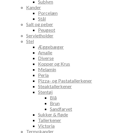
Sublym
Kander
Porcelæn
Stål
Salt og peber
Peugeot
Servietholder
Stel
Æggebæger
Amalie
Diverse
Kopper og Krus
Melamin
Perla
Pizza- og Pastatallerkener
Steaktallerkener
Stentøj
Blå
Brun
Sandfarvet
Sukker & fløde
Tallerkener
Victoria
Termokander