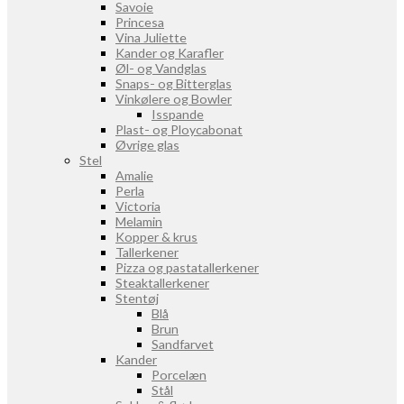
Savoie
Princesa
Vina Juliette
Kander og Karafler
Øl- og Vandglas
Snaps- og Bitterglas
Vinkølere og Bowler
Isspande
Plast- og Ploycabonat
Øvrige glas
Stel
Amalie
Perla
Victoria
Melamin
Kopper & krus
Tallerkener
Pizza og pastatallerkener
Steaktallerkener
Stentøj
Blå
Brun
Sandfarvet
Kander
Porcelæn
Stål