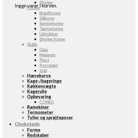
Øvrige
Ingen varer i kurven.
Forme
Brødforme
Silikone
Springforme
Tærteforme
Udstikker
Øvrige forme
Skåle
Glas
Melamin
Plast
Porcelæn
Stål
Hævekurve
Kage-/bageringe
Køkkenvægte
Kagerulle
Opbevaring
CONDI
Ramekiner
Termometer
Tyller og sprøjteposer
Chokolade
Forme
Redskaber