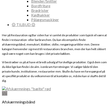
Blender/Snitter
Bordfriture
Brødrister
Kødhakker
Pålægsmaskiner
🟡 TILBUD 🟡
Her på Restauration og Bar siden har vi samlet de produkter som typisk vil være at
finde i restauration- eller barbranchen.
Du kan eksempelvis finde
afskærmingsbånd, menukort, klokker, skilte, rengøringsartikler mm. Denne
kategori henvender sig mest til restaurations branchen, men der kan helt sikkert
også være noget som kan bruges i det private køkken.
Vi bestræber os på at have et bredt udvalg af forskellige produkter. Også dem som
du ikke lige kan finde i de alm. isenkram forretninger. Vi sælger både til den
private kunde, institutioner, restauranter mm.
Skulle du have en forespørgsel på
et specifikt produkt er du velkommen til at kontakte os, måske kan vi skaffe det til
dig.
Vis
Afskærmningsbånd