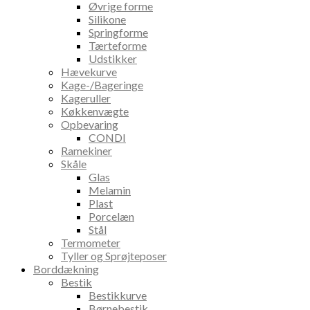
Øvrige forme
Silikone
Springforme
Tærteforme
Udstikker
Hævekurve
Kage-/Bageringe
Kageruller
Køkkenvægte
Opbevaring
CONDI
Ramekiner
Skåle
Glas
Melamin
Plast
Porcelæn
Stål
Termometer
Tyller og Sprøjteposer
Borddækning
Bestik
Bestikkurve
Børnebestik