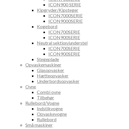
ICON900 SERIE
Kipgryder/Kipsteger
ICON7000SERIE
ICON9000SERIE
Kogebord
ICON700SERIE
ICON900SERIE
Neutral sektion/understel
ICON700SERIE
ICON900SERIE
Stegeplade
Opvaskemaskiner
Glasopvasker
Hætteopvasker
Underbordsopvasker
Ovne
Combi ovne
Tilbehør
Rullebord/Vogne
Indstikvogne
Opvaskevogne
Rullebord
Små maskiner