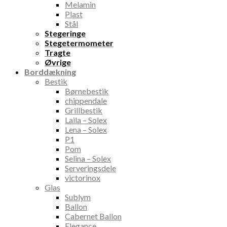
Melamin
Plast
Stål
Stegeringe
Stegetermometer
Tragte
Øvrige
Borddækning
Bestik
Børnebestik
chippendale
Grillbestik
Laila – Solex
Lena – Solex
P1
Pom
Selina – Solex
Serveringsdele
victorinox
Glas
Sublym
Ballon
Cabernet Ballon
Elegance