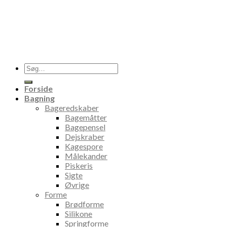
Søg
efter:
Forside
Bagning
Bageredskaber
Bagemåtter
Bagepensel
Dejskraber
Kagespore
Målekander
Piskeris
Sigte
Øvrige
Forme
Brødforme
Silikone
Springforme