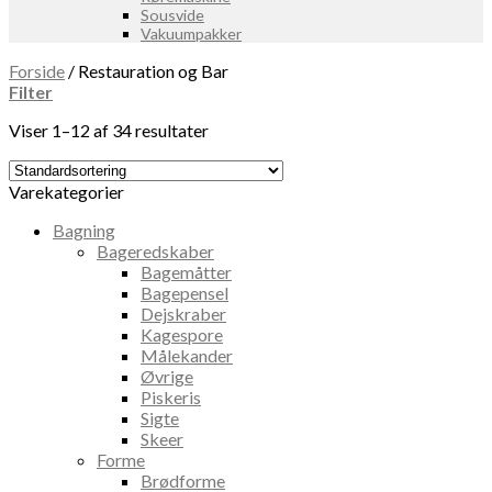
Sousvide
Vakuumpakker
Forside
/
Restauration og Bar
Filter
Viser 1–12 af 34 resultater
Varekategorier
Bagning
Bageredskaber
Bagemåtter
Bagepensel
Dejskraber
Kagespore
Målekander
Øvrige
Piskeris
Sigte
Skeer
Forme
Brødforme