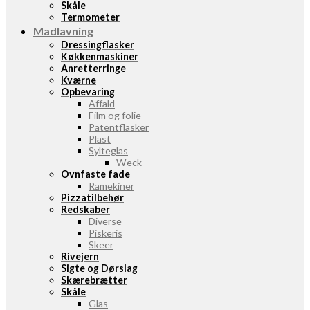
Skåle
Termometer
Madlavning
Dressingflasker
Køkkenmaskiner
Anretterringe
Kværne
Opbevaring
Affald
Film og folie
Patentflasker
Plast
Sylteglas
Weck
Ovnfaste fade
Ramekiner
Pizzatilbehør
Redskaber
Diverse
Piskeris
Skeer
Rivejern
Sigte og Dørslag
Skærebrætter
Skåle
Glas