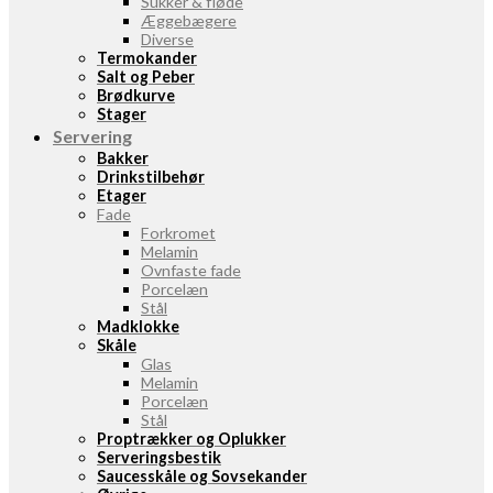
Sukker & fløde
Æggebægere
Diverse
Termokander
Salt og Peber
Brødkurve
Stager
Servering
Bakker
Drinkstilbehør
Etager
Fade
Forkromet
Melamin
Ovnfaste fade
Porcelæn
Stål
Madklokke
Skåle
Glas
Melamin
Porcelæn
Stål
Proptrækker og Oplukker
Serveringsbestik
Saucesskåle og Sovsekander