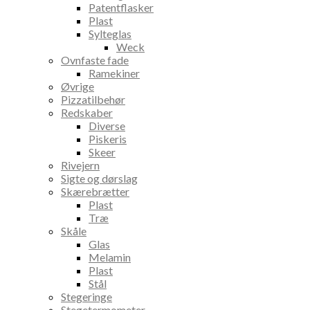
Patentflasker
Plast
Sylteglas
Weck
Ovnfaste fade
Ramekiner
Øvrige
Pizzatilbehør
Redskaber
Diverse
Piskeris
Skeer
Rivejern
Sigte og dørslag
Skærebrætter
Plast
Træ
Skåle
Glas
Melamin
Plast
Stål
Stegeringe
Stegetermometer