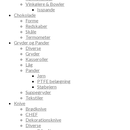
Vinkølere & Bowler
Isspande
Chokolade
Forme
Redskaber
Skåle
Termometer
Gryder og Pander
Diverse
Gryder
Kasseroller
Låg
Pander
Jern
PTFE belægning
Støbejern
Suppegryder
Tekstiler
Knive
Brødknive
CHEF
Dekorationsknive
Diverse