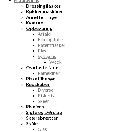
Madlavning
Dressingflasker
Køkkenmaskiner
Anretterringe
Kværne
Opbevaring
Affald
Film og folie
Patentflasker
Plast
Sylteglas
Weck
Ovnfaste fade
Ramekiner
Pizzatilbehør
Redskaber
Diverse
Piskeris
Skeer
Rivejern
Sigte og Dørslag
Skærebrætter
Skåle
Glas