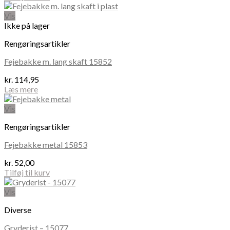
Vis
Ikke på lager
Rengøringsartikler
Fejebakke m. lang skaft 15852
kr.
114,95
Læs mere
Vis
Rengøringsartikler
Fejebakke metal 15853
kr.
52,00
Tilføj til kurv
Vis
Diverse
Gryderist – 15077