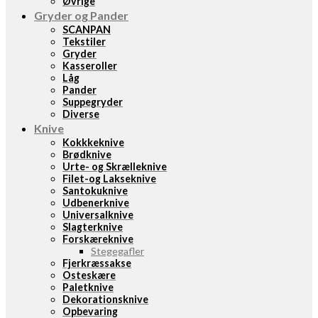
Øvrige
Gryder og Pander
SCANPAN
Tekstiler
Gryder
Kasseroller
Låg
Pander
Suppegryder
Diverse
Knive
Kokkkeknive
Brødknive
Urte- og Skrælleknive
Filet-og Lakseknive
Santokuknive
Udbenerknive
Universalknive
Slagterknive
Forskæreknive
Stegegafler
Fjerkræssakse
Osteskære
Paletknive
Dekorationsknive
Opbevaring