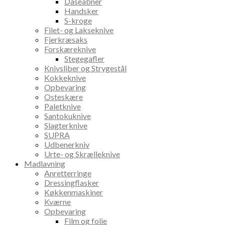
Dåseåbner
Handsker
S-kroge
Filet- og Lakseknive
Fjerkræsaks
Forskæreknive
Stegegafler
Knivsliber og Strygestål
Kokkeknive
Opbevaring
Osteskære
Paletknive
Santokuknive
Slagterknive
SUPRA
Udbenerkniv
Urte- og Skrælleknive
Madlavning
Anretterringe
Dressingflasker
Køkkenmaskiner
Kværne
Opbevaring
Film og folie