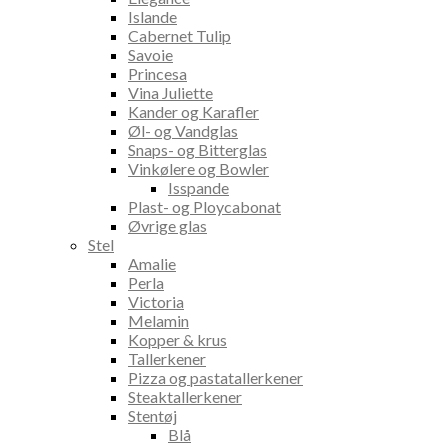
Islande
Cabernet Tulip
Savoie
Princesa
Vina Juliette
Kander og Karafler
Øl- og Vandglas
Snaps- og Bitterglas
Vinkølere og Bowler
Isspande
Plast- og Ploycabonat
Øvrige glas
Stel
Amalie
Perla
Victoria
Melamin
Kopper & krus
Tallerkener
Pizza og pastatallerkener
Steaktallerkener
Stentøj
Blå