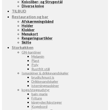
Knivsliber- og Strygestål
Diverse knive
TILBUD
Restauration og bar
Afskærmningsbånd
Holder
Klokker
Menukort
Rengøringsartikler
Skilte
Storkøkken
GN-kantiner
Melamin
Plast
Poly
Rustfrit stål
Ismaskiner & drikkevandskøler
brudis/knust is
Drikkevandskøler
isterningmaskiner
koge/stegeudstyr
bain-marie
Friture
kipgryder/kipsteger
Kogebord