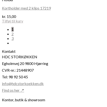
Kortholder med 2 klips 17219
kr.
15,00
Tilføj til kurv
1
2
3
Kontakt
HDC STORKØKKEN
Egholmvej 20 9800 Hjørring
CVR-nr.: 21448907
Tel: 98 92 50 45
info@hdcstorkoekken.dk
Find os her 📍
Kontor, butik & showroom