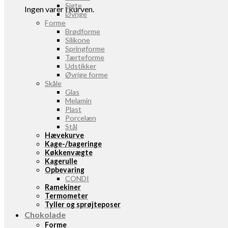
Sigte
Ingen varer i kurven.
Øvrige
Forme
Brødforme
Silikone
Springforme
Tærteforme
Udstikker
Øvrige forme
Skåle
Glas
Melamin
Plast
Porcelæn
Stål
Hævekurve
Kage-/bageringe
Køkkenvægte
Kagerulle
Opbevaring
CONDI
Ramekiner
Termometer
Tyller og sprøjteposer
Chokolade
Forme