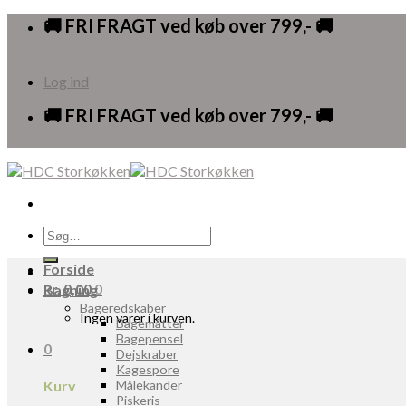
Skip
🚚 FRI FRAGT ved køb over 799,- 🚚
to
content
Log ind
🚚 FRI FRAGT ved køb over 799,- 🚚
Søg
efter:
Forside
kr.
0,00
0
Bagning
Bageredskaber
Ingen varer i kurven.
Bagemåtter
Bagepensel
0
Dejskraber
Kagespore
Kurv
Målekander
Piskeris