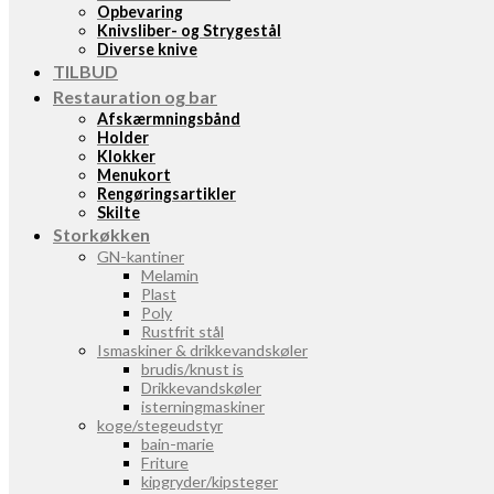
Opbevaring
Knivsliber- og Strygestål
Diverse knive
TILBUD
Restauration og bar
Afskærmningsbånd
Holder
Klokker
Menukort
Rengøringsartikler
Skilte
Storkøkken
GN-kantiner
Melamin
Plast
Poly
Rustfrit stål
Ismaskiner & drikkevandskøler
brudis/knust is
Drikkevandskøler
isterningmaskiner
koge/stegeudstyr
bain-marie
Friture
kipgryder/kipsteger