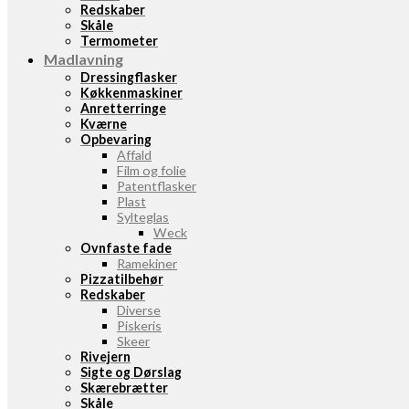
Redskaber
Skåle
Termometer
Madlavning
Dressingflasker
Køkkenmaskiner
Anretterringe
Kværne
Opbevaring
Affald
Film og folie
Patentflasker
Plast
Sylteglas
Weck
Ovnfaste fade
Ramekiner
Pizzatilbehør
Redskaber
Diverse
Piskeris
Skeer
Rivejern
Sigte og Dørslag
Skærebrætter
Skåle