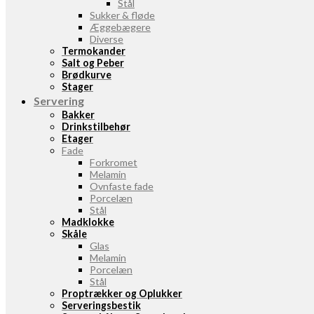
Stål
Sukker & fløde
Æggebægere
Diverse
Termokander
Salt og Peber
Brødkurve
Stager
Servering
Bakker
Drinkstilbehør
Etager
Fade
Forkromet
Melamin
Ovnfaste fade
Porcelæn
Stål
Madklokke
Skåle
Glas
Melamin
Porcelæn
Stål
Proptrækker og Oplukker
Serveringsbestik