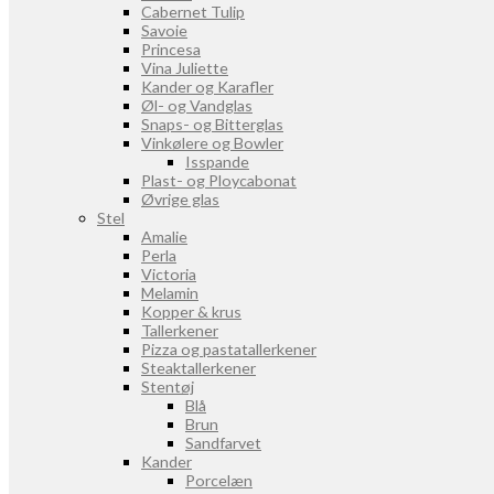
Cabernet Tulip
Savoie
Princesa
Vina Juliette
Kander og Karafler
Øl- og Vandglas
Snaps- og Bitterglas
Vinkølere og Bowler
Isspande
Plast- og Ploycabonat
Øvrige glas
Stel
Amalie
Perla
Victoria
Melamin
Kopper & krus
Tallerkener
Pizza og pastatallerkener
Steaktallerkener
Stentøj
Blå
Brun
Sandfarvet
Kander
Porcelæn