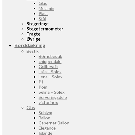
Glas
Melamin
Plast
Stål
Stegeringe
Stegetermometer
Tragte
Øvrige
Borddækning
Bestik
Børnebestik
chippendale
Grillbestik
Laila – Solex
Lena – Solex
P1
Pom
Selina – Solex
Serveringsdele
victorinox
Glas
Sublym
Ballon
Cabernet Ballon
Elegance
Islande