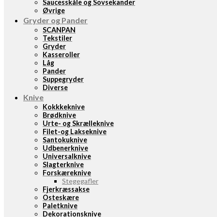
Saucesskåle og Sovsekander
Øvrige
Gryder og Pander
SCANPAN
Tekstiler
Gryder
Kasseroller
Låg
Pander
Suppegryder
Diverse
Knive
Kokkkeknive
Brødknive
Urte- og Skrælleknive
Filet-og Lakseknive
Santokuknive
Udbenerknive
Universalknive
Slagterknive
Forskæreknive
Stegegafler
Fjerkræssakse
Osteskære
Paletknive
Dekorationsknive