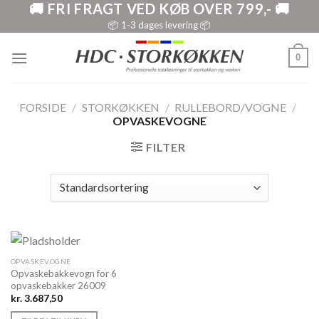
🚚 FRI FRAGT VED KØB OVER 799,- 🚚
Skip
to
📦 1-3 dages levering 📦
content
0
FORSIDE
/
STORKØKKEN
/
RULLEBORD/VOGNE
/
OPVASKEVOGNE
FILTER
OPVASKEVOGNE
Opvaskebakkevogn for 6
opvaskebakker 26009
kr.
3.687,50