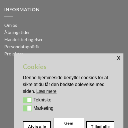
INFORMATION
Om os
Åbningstider
Handelsbetingelser
Persondatapolitik
Projekter
x
Cookies
Denne hjemmeside benytter cookies for at
sikre at du får den bedste oplevelse med
siden.
Læs mere
Tekniske
Tekniske
Marketing
Marketing
0
Gem
Afvis alle
Tillad alle