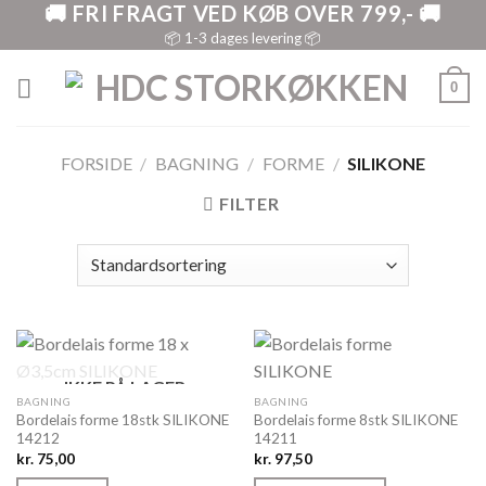
🚚 FRI FRAGT VED KØB OVER 799,- 🚚
Skip
to
📦 1-3 dages levering 📦
content
0
FORSIDE
/
BAGNING
/
FORME
/
SILIKONE
FILTER
IKKE PÅ LAGER
BAGNING
BAGNING
Bordelais forme 18stk SILIKONE
Bordelais forme 8stk SILIKONE
14212
14211
kr.
75,00
kr.
97,50