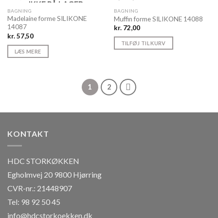
IKKE PÅ LAGER
BAGNING
BAGNING
Madelaine forme SILIKONE
Muffin forme SILIKONE 14088
14087
kr.
72,00
kr.
57,50
TILFØJ TIL KURV
LÆS MERE
1
2
KONTAKT
HDC STORKØKKEN
Egholmvej 20 9800 Hjørring
CVR-nr.: 21448907
Tel: 98 92 50 45
info@hdcstorkoekken.dk