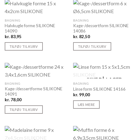
BAGNING
BAGNING
Halvkugle forme SILIKONE
Kage-/dessertform SILIKONE
14090
14086
kr.
83,95
kr.
82,50
TILFØJ TIL KURV
TILFØJ TIL KURV
IKKE PÅ LAGER
BAGNING
BAGNING
Kage-/dessertforme SILIKONE
Linse form SILIKONE 14166
14091
kr.
99,00
kr.
78,00
LÆS MERE
TILFØJ TIL KURV