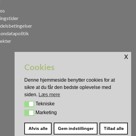
os
ingstider
delsbetingelser
sondatapolitik
jekter
x
Cookies
Denne hjemmeside benytter cookies for at
sikre at du får den bedste oplevelse med
siden.
Læs mere
Tekniske
Tekniske
Marketing
Marketing
0
Afvis alle
Gem indstillinger
Tillad alle