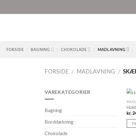
Skip
to
content
FORSIDE
BAGNING
CHOKOLADE
MADLAVNING
FORSIDE
/
MADLAVNING
/
SKÆ
VAREKATEGORIER
MADL
Hold
Bagning
kr.
2
Borddækning
TI
Chokolade