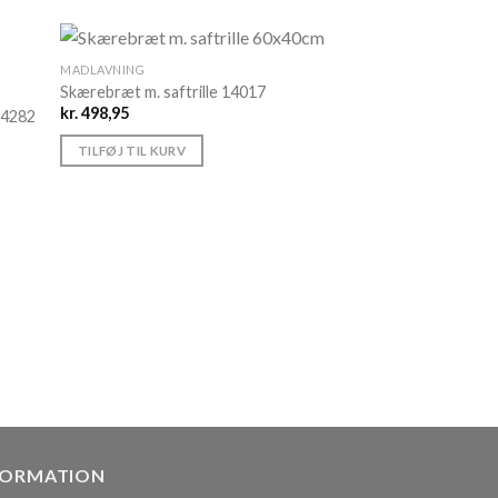
MADLAVNING
Skærebræt m. saftrille 14017
kr.
498,95
14282
TILFØJ TIL KURV
FORMATION