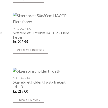
MADLAVNING
er
Skærebræt 50x30cm HACCP – Flere
farver
kr.
248,95
VÆLG MULIGHEDER
Dette
vare
har
flere
varianter.
MADLAVNING
Skærebræt holder til 6 stk trekant
Mulighederne
14113
kan
kr.
219,00
vælges
TILFØJ TIL KURV
på
varesiden