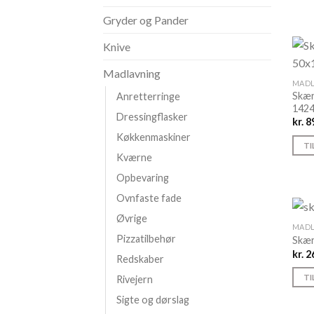
Gryder og Pander
Knive
Madlavning
MADL
Skær
Anretterringe
142
Dressingflasker
kr.
89
Køkkenmaskiner
TI
Kværne
Opbevaring
Ovnfaste fade
Øvrige
MADL
Pizzatilbehør
Skær
kr.
2
Redskaber
TI
Rivejern
Sigte og dørslag