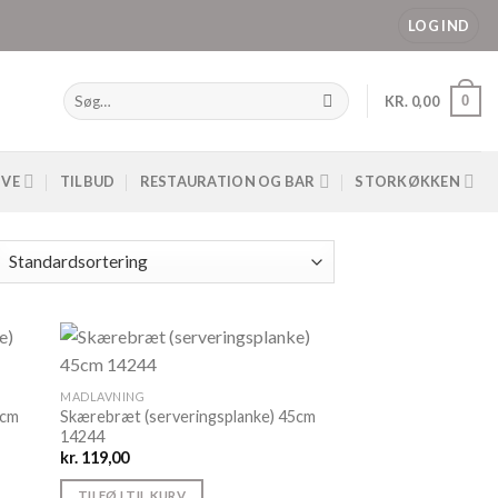
LOG IND
Søg
0
KR.
0,00
efter:
IVE
TILBUD
RESTAURATION OG BAR
STORKØKKEN
MADLAVNING
9cm
Skærebræt (serveringsplanke) 45cm
14244
kr.
119,00
TILFØJ TIL KURV