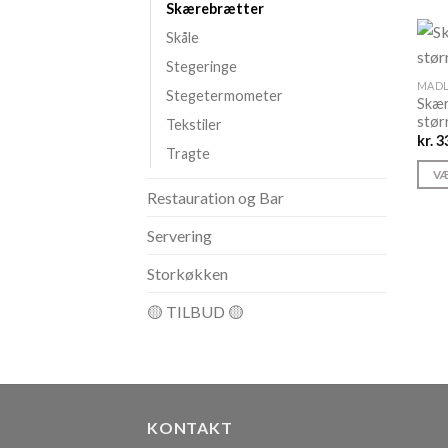
Skærebrætter
Skåle
Stegeringe
MADL
Stegetermometer
Skær
stør
Tekstiler
kr.
33
Tragte
VÆ
Restauration og Bar
Dett
vare
Servering
har
flere
Storkøkken
varia
🟡 TILBUD 🟡
Muli
kan
vælg
på
vare
KONTAKT