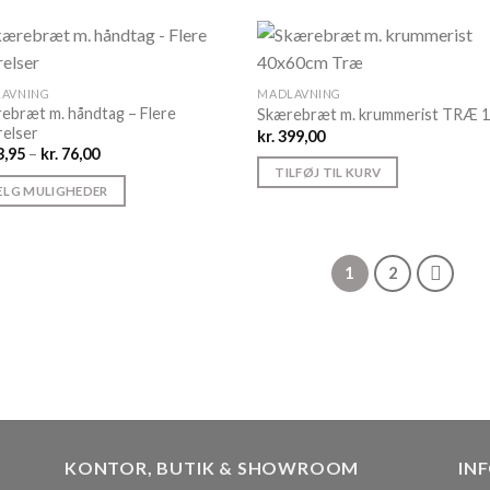
varesiden
AVNING
MADLAVNING
ebræt m. håndtag – Flere
Skærebræt m. krummerist TRÆ 
relser
kr.
399,00
Prisinterval:
,95
–
kr.
76,00
kr. 33,95
TILFØJ TIL KURV
til
LG MULIGHEDER
kr. 76,00
e
1
2
nter.
ghederne
es
siden
KONTOR, BUTIK & SHOWROOM
IN