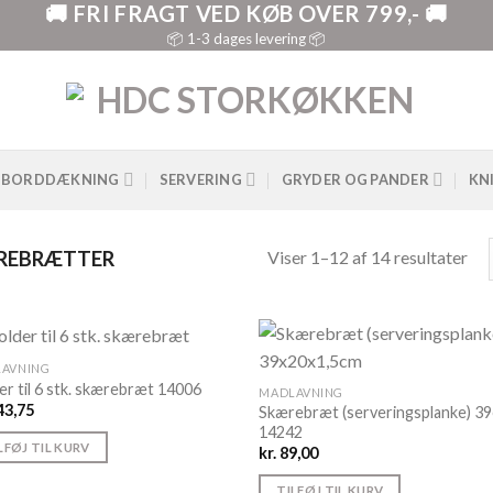
🚚 FRI FRAGT VED KØB OVER 799,- 🚚
📦 1-3 dages levering 📦
BORDDÆKNING
SERVERING
GRYDER OG PANDER
KN
Viser 1–12 af 14 resultater
REBRÆTTER
AVNING
er til 6 stk. skærebræt 14006
MADLAVNING
43,75
Skærebræt (serveringsplanke) 3
14242
LFØJ TIL KURV
kr.
89,00
TILFØJ TIL KURV