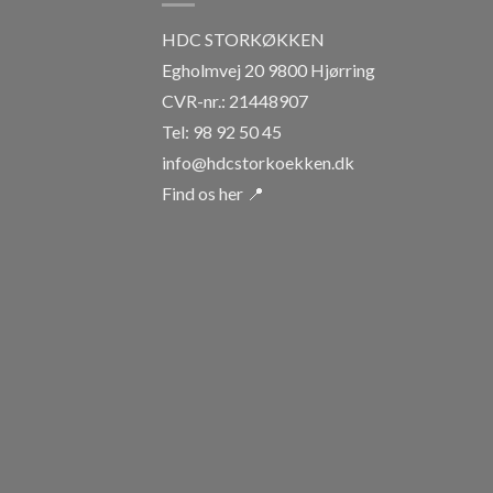
HDC STORKØKKEN
Egholmvej 20 9800 Hjørring
CVR-nr.: 21448907
Tel: 98 92 50 45
info@hdcstorkoekken.dk
Find os her 📍