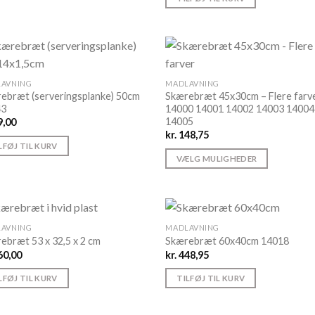
AVNING
MADLAVNING
ebræt (serveringsplanke) 50cm
Skærebræt 45x30cm – Flere farv
43
14000 14001 14002 14003 14004
14005
,00
kr.
148,75
LFØJ TIL KURV
VÆLG MULIGHEDER
Dette
vare
har
flere
AVNING
MADLAVNING
varianter.
ebræt 53 x 32,5 x 2 cm
Skærebræt 60x40cm 14018
60,00
kr.
448,95
Mulighederne
kan
LFØJ TIL KURV
TILFØJ TIL KURV
vælges
på