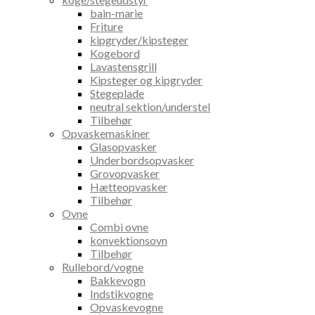
bain-marie
Friture
kipgryder/kipsteger
Kogebord
Lavastensgrill
Kipsteger og kipgryder
Stegeplade
neutral sektion/understel
Tilbehør
Opvaskemaskiner
Glasopvasker
Underbordsopvasker
Grovopvasker
Hætteopvasker
Tilbehør
Ovne
Combi ovne
konvektionsovn
Tilbehør
Rullebord/vogne
Bakkevogn
Indstikvogne
Opvaskevogne