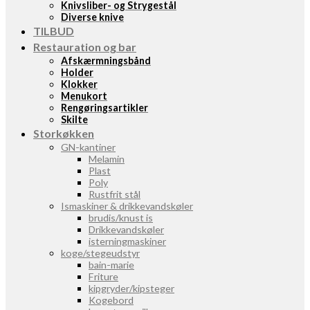
Knivsliber- og Strygestål
Diverse knive
TILBUD
Restauration og bar
Afskærmningsbånd
Holder
Klokker
Menukort
Rengøringsartikler
Skilte
Storkøkken
GN-kantiner
Melamin
Plast
Poly
Rustfrit stål
Ismaskiner & drikkevandskøler
brudis/knust is
Drikkevandskøler
isterningmaskiner
koge/stegeudstyr
bain-marie
Friture
kipgryder/kipsteger
Kogebord