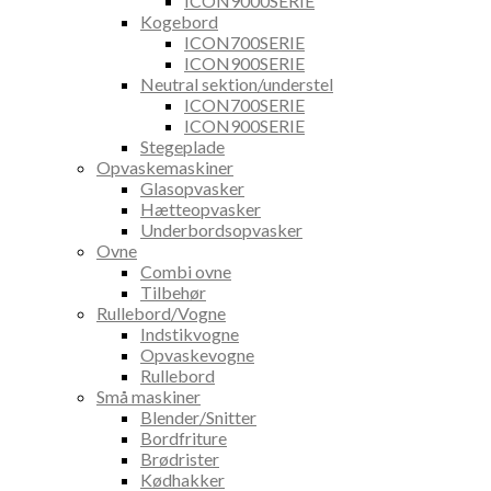
ICON9000SERIE
Kogebord
ICON700SERIE
ICON900SERIE
Neutral sektion/understel
ICON700SERIE
ICON900SERIE
Stegeplade
Opvaskemaskiner
Glasopvasker
Hætteopvasker
Underbordsopvasker
Ovne
Combi ovne
Tilbehør
Rullebord/Vogne
Indstikvogne
Opvaskevogne
Rullebord
Små maskiner
Blender/Snitter
Bordfriture
Brødrister
Kødhakker