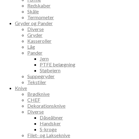
Redskaber
Skåle
Termometer
Gryder og Pander
Diverse
Gryder
Kasseroller
Låg
Pander
Jern
PTFE belægning
Støbejern
Suppegryder
Tekstiler
Knive
Brødknive
CHEF
Dekorationsknive
Diverse
Dåseåbner
Handsker
S-kroge
Filet- og Lakseknive