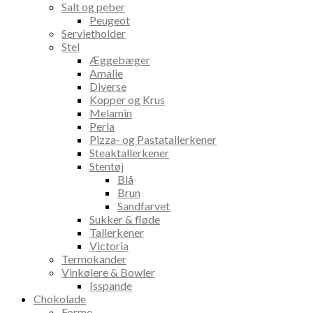
Salt og peber
Peugeot
Servietholder
Stel
Æggebæger
Amalie
Diverse
Kopper og Krus
Melamin
Perla
Pizza- og Pastatallerkener
Steaktallerkener
Stentøj
Blå
Brun
Sandfarvet
Sukker & fløde
Tallerkener
Victoria
Termokander
Vinkølere & Bowler
Isspande
Chokolade
Forme