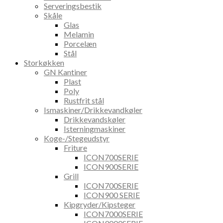
Serveringsbestik
Skåle
Glas
Melamin
Porcelæn
Stål
Storkøkken
GN Kantiner
Plast
Poly
Rustfrit stål
Ismaskiner/Drikkevandkøler
Drikkevandskøler
Isterningmaskiner
Koge-/Stegeudstyr
Friture
ICON700SERIE
ICON900SERIE
Grill
ICON700SERIE
ICON900 SERIE
Kipgryder/Kipsteger
ICON7000SERIE