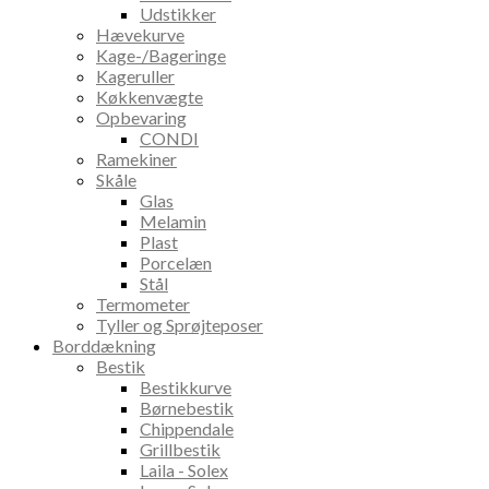
Udstikker
Hævekurve
Kage-/Bageringe
Kageruller
Køkkenvægte
Opbevaring
CONDI
Ramekiner
Skåle
Glas
Melamin
Plast
Porcelæn
Stål
Termometer
Tyller og Sprøjteposer
Borddækning
Bestik
Bestikkurve
Børnebestik
Chippendale
Grillbestik
Laila - Solex