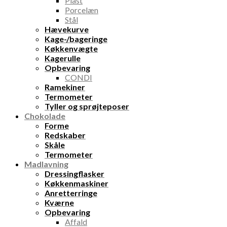
Plast
Porcelæn
Stål
Hævekurve
Kage-/bageringe
Køkkenvægte
Kagerulle
Opbevaring
CONDI
Ramekiner
Termometer
Tyller og sprøjteposer
Chokolade
Forme
Redskaber
Skåle
Termometer
Madlavning
Dressingflasker
Køkkenmaskiner
Anretterringe
Kværne
Opbevaring
Affald