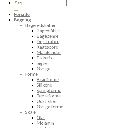
Søg
efter:
Forside
Bagning
Bageredskaber
Bagemåtter
Bagepensel
Dejskraber
Kagespore
Målekander
Piskeris
Sigte
Øvrige
Forme
Brødforme
Silikone
Springforme
Tærteforme
Udstikker
Øvrige forme
Skåle
Glas
Melamin