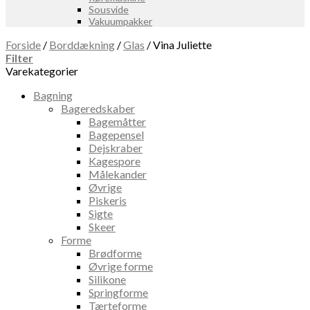
Sousvide
Vakuumpakker
Forside
/
Borddækning
/
Glas
/
Vina Juliette
Filter
Varekategorier
Bagning
Bageredskaber
Bagemåtter
Bagepensel
Dejskraber
Kagespore
Målekander
Øvrige
Piskeris
Sigte
Skeer
Forme
Brødforme
Øvrige forme
Silikone
Springforme
Tærteforme