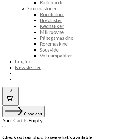
Rulleborde
Små maskiner
Bordfriture
Brødrister
Kødhakker
Mikroovne
Pålægsmaskine
Røremaskine
Sousvide
Vakuumpakker
Log ind
Newsletter
0
Close cart
Your Cart Is Empty
0
Check out our shop to see what's available