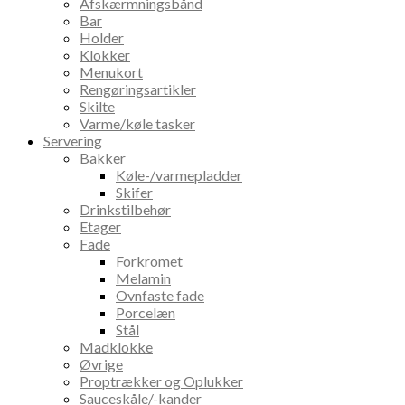
Afskærmningsbånd
Bar
Holder
Klokker
Menukort
Rengøringsartikler
Skilte
Varme/køle tasker
Servering
Bakker
Køle-/varmepladder
Skifer
Drinkstilbehør
Etager
Fade
Forkromet
Melamin
Ovnfaste fade
Porcelæn
Stål
Madklokke
Øvrige
Proptrækker og Oplukker
Sauceskåle/-kander