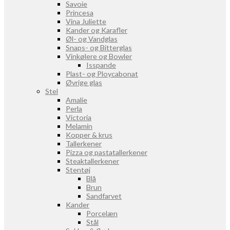
Savoie
Princesa
Vina Juliette
Kander og Karafler
Øl- og Vandglas
Snaps- og Bitterglas
Vinkølere og Bowler
Isspande
Plast- og Ploycabonat
Øvrige glas
Stel
Amalie
Perla
Victoria
Melamin
Kopper & krus
Tallerkener
Pizza og pastatallerkener
Steaktallerkener
Stentøj
Blå
Brun
Sandfarvet
Kander
Porcelæn
Stål