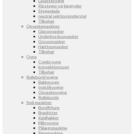
Lavastensgrill
Kipsteger og kipgryder
Stegeplade
neutral sektion/understel
Tilbehør
Opvaskemaskiner
Glasopvasker
Underbordsopvasker
Grovopvasker
Hætteopvasker
Tilbehør
Ovne
Combi ovne
konvektionsovn
Tilbehør
Rullebord/vogne
Bakkevogn
Indstikvogne
Opvaskevogne
Rulleborde
Små maskiner
Bordfriture
Brødrister
Kødhakker
Mikroovne
Pålægsmaskine
Røremaskine