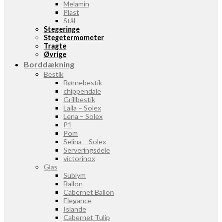
Melamin
Plast
Stål
Stegeringe
Stegetermometer
Tragte
Øvrige
Borddækning
Bestik
Børnebestik
chippendale
Grillbestik
Laila – Solex
Lena – Solex
P1
Pom
Selina – Solex
Serveringsdele
victorinox
Glas
Sublym
Ballon
Cabernet Ballon
Elegance
Islande
Cabernet Tulip