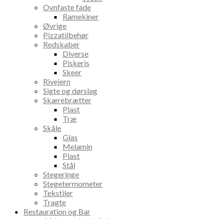
Ovnfaste fade
Ramekiner
Øvrige
Pizzatilbehør
Redskaber
Diverse
Piskeris
Skeer
Rivejern
Sigte og dørslag
Skærebrætter
Plast
Træ
Skåle
Glas
Melamin
Plast
Stål
Stegeringe
Stegetermometer
Tekstiler
Tragte
Restauration og Bar