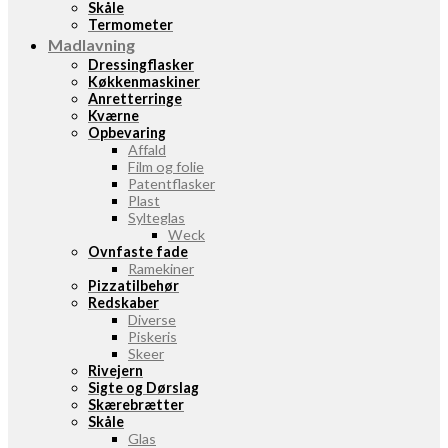
Skåle
Termometer
Madlavning
Dressingflasker
Køkkenmaskiner
Anretterringe
Kværne
Opbevaring
Affald
Film og folie
Patentflasker
Plast
Sylteglas
Weck
Ovnfaste fade
Ramekiner
Pizzatilbehør
Redskaber
Diverse
Piskeris
Skeer
Rivejern
Sigte og Dørslag
Skærebrætter
Skåle
Glas