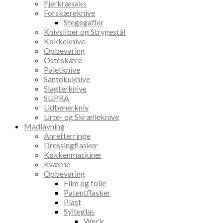
Fjerkræsaks
Forskæreknive
Stegegafler
Knivsliber og Strygestål
Kokkeknive
Opbevaring
Osteskære
Paletknive
Santokuknive
Slagterknive
SUPRA
Udbenerkniv
Urte- og Skrælleknive
Madlavning
Anretterringe
Dressingflasker
Køkkenmaskiner
Kværne
Opbevaring
Film og folie
Patentflasker
Plast
Sylteglas
Weck