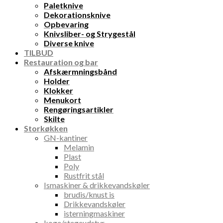
Paletknive
Dekorationsknive
Opbevaring
Knivsliber- og Strygestål
Diverse knive
TILBUD
Restauration og bar
Afskærmningsbånd
Holder
Klokker
Menukort
Rengøringsartikler
Skilte
Storkøkken
GN-kantiner
Melamin
Plast
Poly
Rustfrit stål
Ismaskiner & drikkevandskøler
brudis/knust is
Drikkevandskøler
isterningmaskiner
koge/stegeudstyr