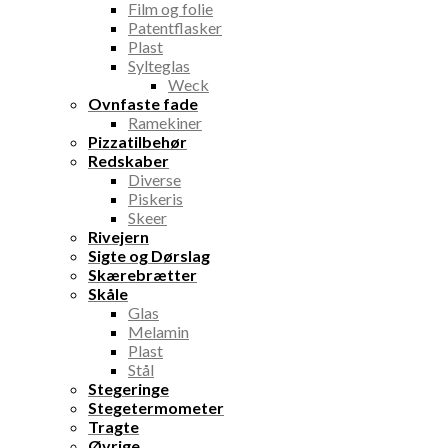
Film og folie
Patentflasker
Plast
Sylteglas
Weck
Ovnfaste fade
Ramekiner
Pizzatilbehør
Redskaber
Diverse
Piskeris
Skeer
Rivejern
Sigte og Dørslag
Skærebrætter
Skåle
Glas
Melamin
Plast
Stål
Stegeringe
Stegetermometer
Tragte
Øvrige