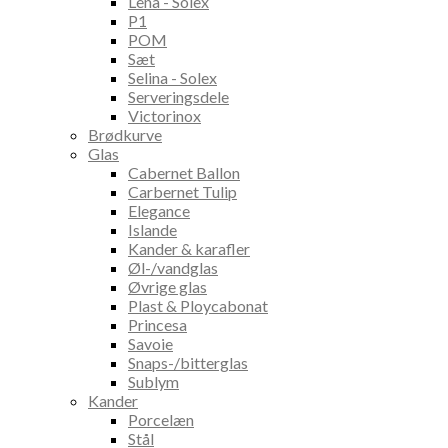
Lena - Solex
P1
POM
Sæt
Selina - Solex
Serveringsdele
Victorinox
Brødkurve
Glas
Cabernet Ballon
Carbernet Tulip
Elegance
Islande
Kander & karafler
Øl-/vandglas
Øvrige glas
Plast & Ploycabonat
Princesa
Savoie
Snaps-/bitterglas
Sublym
Kander
Porcelæn
Stål