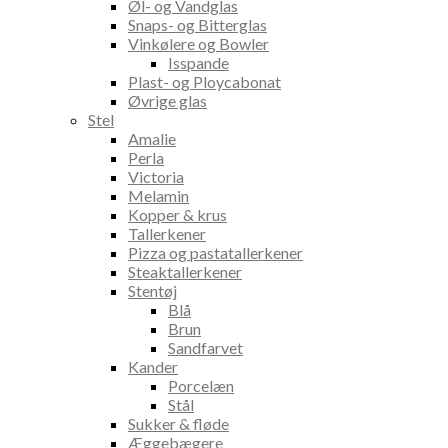
Øl- og Vandglas
Snaps- og Bitterglas
Vinkølere og Bowler
Isspande
Plast- og Ploycabonat
Øvrige glas
Stel
Amalie
Perla
Victoria
Melamin
Kopper & krus
Tallerkener
Pizza og pastatallerkener
Steaktallerkener
Stentøj
Blå
Brun
Sandfarvet
Kander
Porcelæn
Stål
Sukker & fløde
Æggebægere