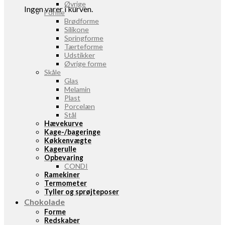
Øvrige
Ingen varer i kurven.
Forme
Brødforme
Silikone
Springforme
Tærteforme
Udstikker
Øvrige forme
Skåle
Glas
Melamin
Plast
Porcelæn
Stål
Hævekurve
Kage-/bageringe
Køkkenvægte
Kagerulle
Opbevaring
CONDI
Ramekiner
Termometer
Tyller og sprøjteposer
Chokolade
Forme
Redskaber