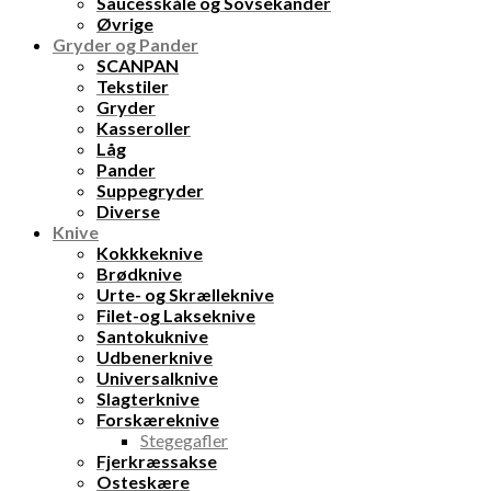
Saucesskåle og Sovsekander
Øvrige
Gryder og Pander
SCANPAN
Tekstiler
Gryder
Kasseroller
Låg
Pander
Suppegryder
Diverse
Knive
Kokkkeknive
Brødknive
Urte- og Skrælleknive
Filet-og Lakseknive
Santokuknive
Udbenerknive
Universalknive
Slagterknive
Forskæreknive
Stegegafler
Fjerkræssakse
Osteskære