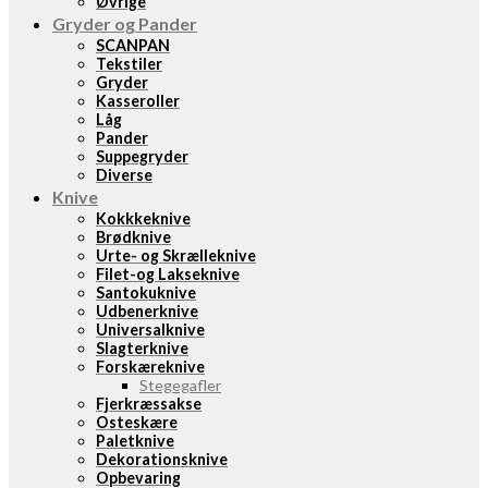
Øvrige
Gryder og Pander
SCANPAN
Tekstiler
Gryder
Kasseroller
Låg
Pander
Suppegryder
Diverse
Knive
Kokkkeknive
Brødknive
Urte- og Skrælleknive
Filet-og Lakseknive
Santokuknive
Udbenerknive
Universalknive
Slagterknive
Forskæreknive
Stegegafler
Fjerkræssakse
Osteskære
Paletknive
Dekorationsknive
Opbevaring