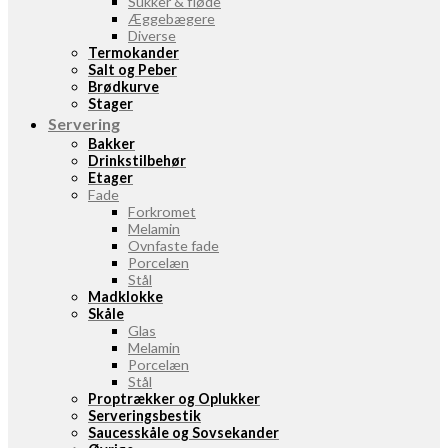
Sukker & fløde
Æggebægere
Diverse
Termokander
Salt og Peber
Brødkurve
Stager
Servering
Bakker
Drinkstilbehør
Etager
Fade
Forkromet
Melamin
Ovnfaste fade
Porcelæn
Stål
Madklokke
Skåle
Glas
Melamin
Porcelæn
Stål
Proptrækker og Oplukker
Serveringsbestik
Saucesskåle og Sovsekander