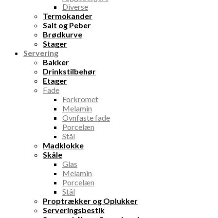
Diverse
Termokander
Salt og Peber
Brødkurve
Stager
Servering
Bakker
Drinkstilbehør
Etager
Fade
Forkromet
Melamin
Ovnfaste fade
Porcelæn
Stål
Madklokke
Skåle
Glas
Melamin
Porcelæn
Stål
Proptrækker og Oplukker
Serveringsbestik