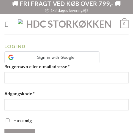
🚚 FRI FRAGT VED KØB OVER 799,- 🚚
Skip
to
📦 1-3 dages levering 📦
content
0
LOG IND
Sign in with Google
Brugernavn eller e-mailadresse
*
Adgangskode
*
Husk mig