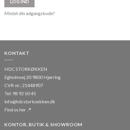
LOG IND
Mistet din adgangskode?
KONTAKT
HDC STORKØKKEN
Egholmvej 20 9800 Hjørring
CVR-nr.: 21448907
Tel: 98 92 50 45
info@hdcstorkoekken.dk
Find os her 📍
KONTOR, BUTIK & SHOWROOM