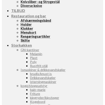
Knivsliber- og Strygestål
Diverse knive
TILBUD
Restauration og bar
Afskærmningsbånd
Holder
Klokker
Menukort
Rengøringsartikler
Skilte
Storkøkken
GN-kantiner
Melamin
Plast
Poly
Rustfrit stål
Ismaskiner & drikkevandskøler
brudis/knust is
Drikkevandskøler
isterningmaskiner
koge/stegeudstyr
bain-marie
Friture
kipgryder/kipsteger
Kogebord