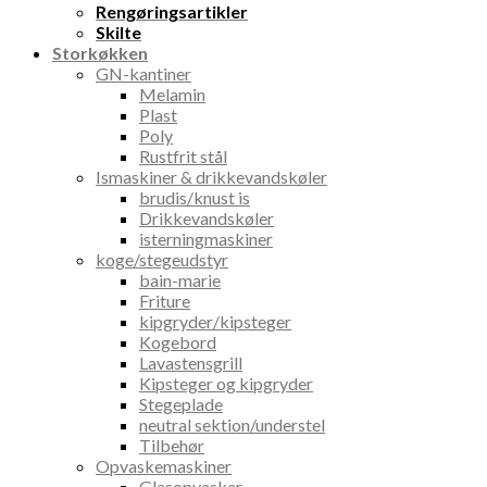
Rengøringsartikler
Skilte
Storkøkken
GN-kantiner
Melamin
Plast
Poly
Rustfrit stål
Ismaskiner & drikkevandskøler
brudis/knust is
Drikkevandskøler
isterningmaskiner
koge/stegeudstyr
bain-marie
Friture
kipgryder/kipsteger
Kogebord
Lavastensgrill
Kipsteger og kipgryder
Stegeplade
neutral sektion/understel
Tilbehør
Opvaskemaskiner
Glasopvasker