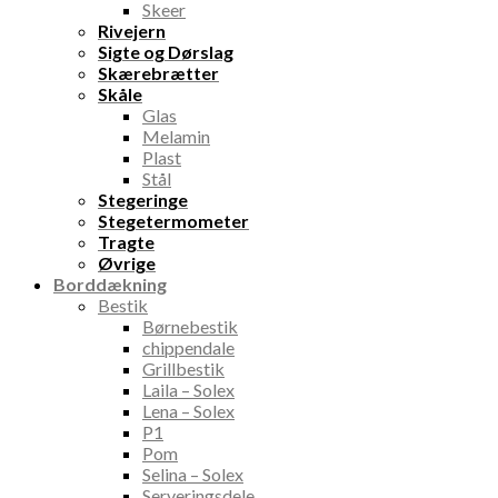
Skeer
Rivejern
Sigte og Dørslag
Skærebrætter
Skåle
Glas
Melamin
Plast
Stål
Stegeringe
Stegetermometer
Tragte
Øvrige
Borddækning
Bestik
Børnebestik
chippendale
Grillbestik
Laila – Solex
Lena – Solex
P1
Pom
Selina – Solex
Serveringsdele