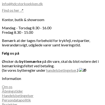
info@hdcstorkoekken.dk
Find os her 📍
Kontor, butik & showroom
Mandag - Torsdag 8.30 - 16.00
Fredag 8.30 - 15.00
Bemærk at der tages forbehold for trykfejl, restpartier,
leverandørsvigt, udgåede varer samt leveringstid.
Følg os på
Ønsker du
byttemærke
på din vare, skal du blot notere det i
bemærkningsfeltet ved betaling.
(Se vores bytteregler under
handelsbetingelser
.)
Information
Om os
Åbningstider
Handelsbetingelser
Persondatapolitik
Projekter