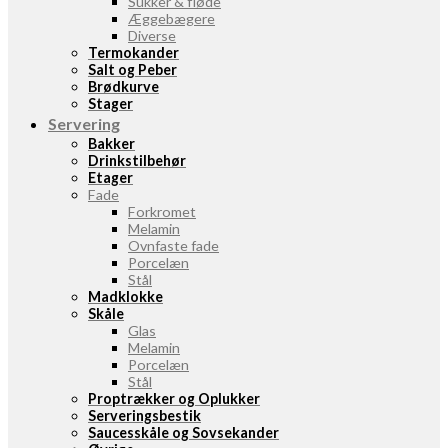
Sukker & fløde
Æggebægere
Diverse
Termokander
Salt og Peber
Brødkurve
Stager
Servering
Bakker
Drinkstilbehør
Etager
Fade
Forkromet
Melamin
Ovnfaste fade
Porcelæn
Stål
Madklokke
Skåle
Glas
Melamin
Porcelæn
Stål
Proptrækker og Oplukker
Serveringsbestik
Saucesskåle og Sovsekander