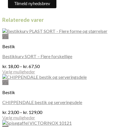
Relaterede varer
Vis
Bestik
Bestikkurv SORT – Flere forskellige
Prisinterval:
kr.
18,00
–
kr.
67,50
kr. 18,00
Vælg muligheder
Dette
til
vare
kr. 67,50
Vis
har
Bestik
flere
varianter.
CHIPPENDALE bestik og serveringsdele
Mulighederne
kan
Prisinterval:
kr.
23,00
–
kr.
129,00
vælges
kr. 23,00
Vælg muligheder
på
Dette
til
varesiden