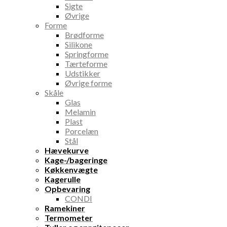
Sigte
Øvrige
Forme
Brødforme
Silikone
Springforme
Tærteforme
Udstikker
Øvrige forme
Skåle
Glas
Melamin
Plast
Porcelæn
Stål
Hævekurve
Kage-/bageringe
Køkkenvægte
Kagerulle
Opbevaring
CONDI
Ramekiner
Termometer