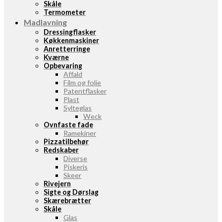
Skåle
Termometer
Madlavning
Dressingflasker
Køkkenmaskiner
Anretterringe
Kværne
Opbevaring
Affald
Film og folie
Patentflasker
Plast
Sylteglas
Weck
Ovnfaste fade
Ramekiner
Pizzatilbehør
Redskaber
Diverse
Piskeris
Skeer
Rivejern
Sigte og Dørslag
Skærebrætter
Skåle
Glas