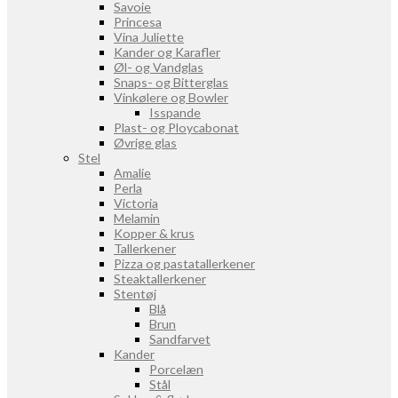
Savoie
Princesa
Vina Juliette
Kander og Karafler
Øl- og Vandglas
Snaps- og Bitterglas
Vinkølere og Bowler
Isspande
Plast- og Ploycabonat
Øvrige glas
Stel
Amalie
Perla
Victoria
Melamin
Kopper & krus
Tallerkener
Pizza og pastatallerkener
Steaktallerkener
Stentøj
Blå
Brun
Sandfarvet
Kander
Porcelæn
Stål