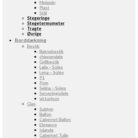
Melamin
Plast
Stål
Stegeringe
Stegetermometer
Tragte
Øvrige
Borddækning
Bestik
Børnebestik
chippendale
Grillbestik
Laila – Solex
Lena – Solex
P1
Pom
Selina – Solex
Serveringsdele
victorinox
Glas
Sublym
Ballon
Cabernet Ballon
Elegance
Islande
Cabernet Tulip