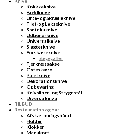
Knive
Kokkkeknive
Brødknive
Urte- og Skrælleknive
Filet-og Lakseknive
Santokuknive
Udbenerknive
Universalknive
Slagterknive
Forskæreknive
Stegegafler
Fjerkræssakse
Osteskære
Paletknive
Dekorationsknive
Opbevaring
Knivsliber- og Strygestål
Diverse knive
TILBUD
Restauration og bar
Afskærmningsbånd
Holder
Klokker
Menukort