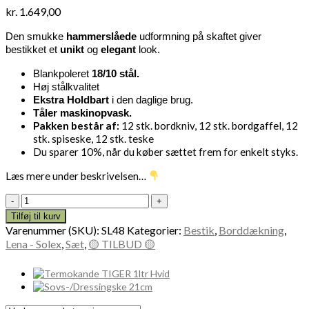
kr.
1.649,00
Den smukke
hammerslåede
udformning på skaftet giver
bestikket et
unikt
og
elegant
look.
B
lankpoleret
18/10 stål.
Høj stålkvalitet
Ekstra Holdbart
i den daglige brug.
Tåler maskinopvask.
Pakken består af:
12 stk. bordkniv, 12 stk. bordgaffel, 12
stk. spiseske, 12 stk. teske
Du sparer 10%, når du køber sættet frem for enkelt styks.
Læs mere under beskrivelsen…
SOLEX
LENA
Tilføj til kurv
bestiksæt
Varenummer (SKU):
SL48
Kategorier:
Bestik
,
Borddækning
,
48
Lena - Solex
,
Sæt
,
🟡 TILBUD 🟡
dele
antal