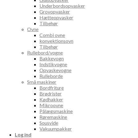
Underbordsopvasker
Grovopvasker
Hætteopvasker
Tilbehør
Ovne
Combi ovne
konvektionsovn
Tilbehør
Rullebord/vogne
Bakkevogn
Indstikvogne
Opvaskevogne
Rulleborde
Små maskiner
Bordfriture
Brødrister
Kødhakker
Mikroovne
Pålægsmaskine
Røremaskine
Sousvide
Vakuumpakker
Log ind