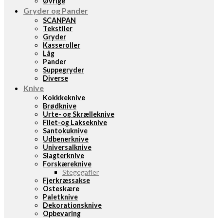
Øvrige
Gryder og Pander
SCANPAN
Tekstiler
Gryder
Kasseroller
Låg
Pander
Suppegryder
Diverse
Knive
Kokkkeknive
Brødknive
Urte- og Skrælleknive
Filet-og Lakseknive
Santokuknive
Udbenerknive
Universalknive
Slagterknive
Forskæreknive
Stegegafler
Fjerkræssakse
Osteskære
Paletknive
Dekorationsknive
Opbevaring