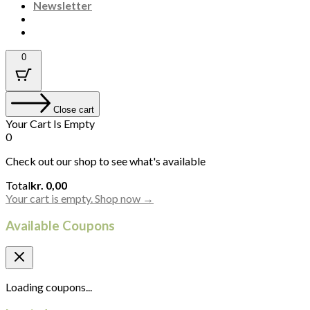
Newsletter
0
Close cart
Your Cart Is Empty
0
Check out our shop to see what's available
Cart
Total
kr.
0,00
Total:
Your cart is empty. Shop now →
Available Coupons
Loading coupons...