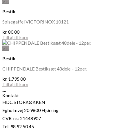
vare
kr. 129,00
Vis
har
Bestik
flere
varianter.
Spisegaffel VICTORINOX 10121
Mulighederne
kan
kr.
80,00
vælges
Tilføj til kurv
på
varesiden
Vis
Bestik
CHIPPENDALE Bestiksæt 48dele – 12per.
kr.
1.795,00
Tilføj til kurv
....
Kontakt
HDC STORKØKKEN
Egholmvej 20 9800 Hjørring
CVR-nr.: 21448907
Tel: 98 92 50 45