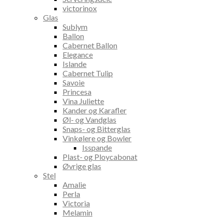
victorinox
Glas
Sublym
Ballon
Cabernet Ballon
Elegance
Islande
Cabernet Tulip
Savoie
Princesa
Vina Juliette
Kander og Karafler
Øl- og Vandglas
Snaps- og Bitterglas
Vinkølere og Bowler
Isspande
Plast- og Ploycabonat
Øvrige glas
Stel
Amalie
Perla
Victoria
Melamin