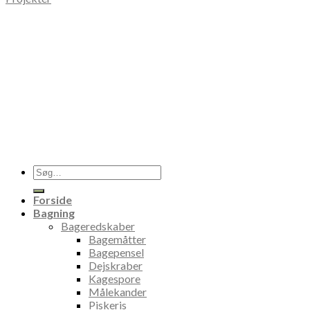
Søg
efter:
Forside
Bagning
Bageredskaber
Bagemåtter
Bagepensel
Dejskraber
Kagespore
Målekander
Piskeris