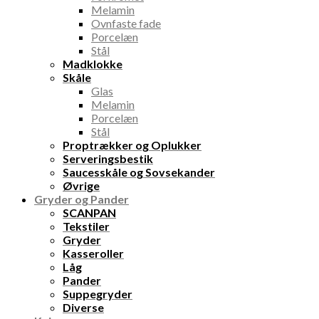
Melamin
Ovnfaste fade
Porcelæn
Stål
Madklokke
Skåle
Glas
Melamin
Porcelæn
Stål
Proptrækker og Oplukker
Serveringsbestik
Saucesskåle og Sovsekander
Øvrige
Gryder og Pander
SCANPAN
Tekstiler
Gryder
Kasseroller
Låg
Pander
Suppegryder
Diverse