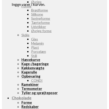
Øvrige
Ingen varer i kurven.
Forme
Brødforme
Silikone
Springforme
Tærteforme
Udstikker
Øvrige forme
Skåle
Glas
Melamin
Plast
Porcelæn
Stål
Hævekurve
Kage-/bageringe
Køkkenvægte
Kagerulle
Opbevaring
CONDI
Ramekiner
Termometer
Tyller og sprøjteposer
Chokolade
Forme
Redskaber