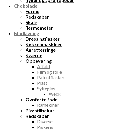
Tyller og sprøjteposer
Chokolade
Forme
Redskaber
Skåle
Termometer
Madlavning
Dressingflasker
Køkkenmaskiner
Anretterringe
Kværne
Opbevaring
Affald
Film og folie
Patentflasker
Plast
Sylteglas
Weck
Ovnfaste fade
Ramekiner
Pizzatilbehør
Redskaber
Diverse
Piskeris