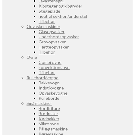
Lavastensgrill
Kipsteger og kipgryder
Stegeplade
neutral sektion/understel
Tilbehør
Opvaskemaskiner
Glasopvasker
Underbordsopvasker
Grovopvasker
Hætteopvasker
Tilbehør
Ovne
Combi ovne
konvektionsovn
Tilbehør
Rullebord/vogne
Bakkevogn
Indstikvogne
Opvaskevogne
Rulleborde
Små maskiner
Bordfriture
Brødrister
Kødhakker
Mikroovne
Pålægsmaskine
Røremaskine