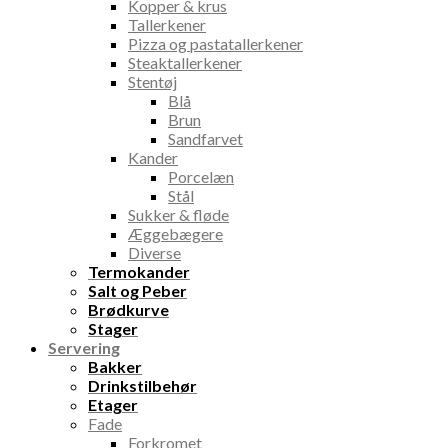
Kopper & krus
Tallerkener
Pizza og pastatallerkener
Steaktallerkener
Stentøj
Blå
Brun
Sandfarvet
Kander
Porcelæn
Stål
Sukker & fløde
Æggebægere
Diverse
Termokander
Salt og Peber
Brødkurve
Stager
Servering
Bakker
Drinkstilbehør
Etager
Fade
Forkromet