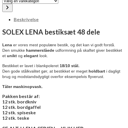
Vælg
en
varekategori
Beskrivelse
SOLEX LENA bestiksæt 48 dele
Lena
er vores mest populære bestik, og det kan vi godt forstå.
Den smukke
hammerslåede
udformning på skaftet giver bestikket
et
unikt
og
elegant
look.
Bestikket er lavet i blankpoleret
18/10 stål.
Den gode stålkvalitet gør, at bestikket er meget
holdbart
i dagligt
brug og modstandsdygtigt overfor eksempelvis flyverust.
Tåler maskinopvask.
Pakken består af:
12 stk. bordkniv
12 stk. bordgaffel
12 stk. spiseske
12 stk. teske