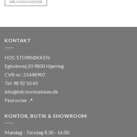
VÆLG MULIGHEDER
kr. 112,50
Dette
vare
har
flere
varianter.
KONTAKT
Mulighederne
kan
vælges
HDC STORKØKKEN
på
Egholmvej 20 9800 Hjørring
varesiden
CVR-nr.: 21448907
Tel: 98 92 50 45
info@hdcstorkoekken.dk
Find os her 📍
KONTOR, BUTIK & SHOWROOM
Mandag - Torsdag 8.30 - 16.00