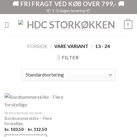
🚚 FRI FRAGT VED KØB OVER 799,- 🚚
Skip
to
📦 1-3 dages levering 📦
content
0
FORSIDE
/
VARE VARIANT
/
13 - 24
FILTER
RESTAURATION OG BAR
Bordnummerskilte – Flere
forskellige
Prisinterval:
kr.
103,50
–
kr.
112,50
kr. 103,50
til