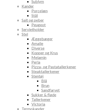
Sublym
Kander
Porcelæn
Stål
Salt og peber
Peugeot
Servietholder
Stel
Æggebæger
Amalie
Diverse
Kopper og Krus
Melamin
Perla
Pizza- og Pastatallerkener
Steaktallerkener
Stentøj
Blå
Brun
Sandfarvet
Sukker & fløde
Tallerkener
Victoria
Termokander