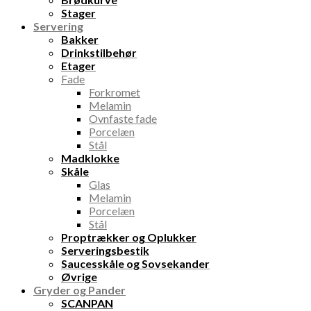
Stager
Servering
Bakker
Drinkstilbehør
Etager
Fade
Forkromet
Melamin
Ovnfaste fade
Porcelæn
Stål
Madklokke
Skåle
Glas
Melamin
Porcelæn
Stål
Proptrækker og Oplukker
Serveringsbestik
Saucesskåle og Sovsekander
Øvrige
Gryder og Pander
SCANPAN