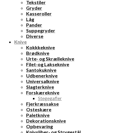
Tekstiler
Gryder
Kasseroller
Låg
Pander
Suppegryder
Diverse
Knive
Kokkkeknive
Brødknive
Urte- og Skrælleknive
Filet-og Lakseknive
Santokuknive
Udbenerknive
Universalknive
Slagterknive
Forskæreknive
Stegegafler
Fjerkræssakse
Osteskære
Paletknive
Dekorationsknive
Opbevaring
Knivsliber- og Strygestål