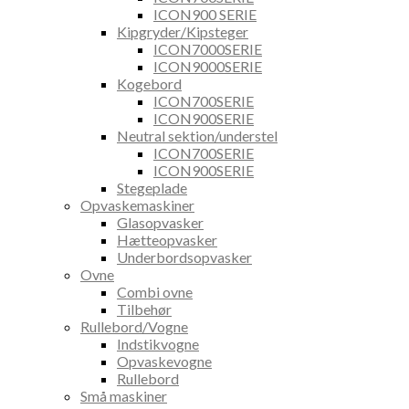
ICON900 SERIE
Kipgryder/Kipsteger
ICON7000SERIE
ICON9000SERIE
Kogebord
ICON700SERIE
ICON900SERIE
Neutral sektion/understel
ICON700SERIE
ICON900SERIE
Stegeplade
Opvaskemaskiner
Glasopvasker
Hætteopvasker
Underbordsopvasker
Ovne
Combi ovne
Tilbehør
Rullebord/Vogne
Indstikvogne
Opvaskevogne
Rullebord
Små maskiner