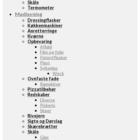
Skåle
Termometer
Madlavning
Dressingflasker
Køkkenmaskiner
Anretterringe
Kværne
Opbevaring
Affald
Film og folie
Patentflasker
Plast
Sylteglas
Weck
Ovnfaste fade
Ramekiner
Pizzatilbehør
Redskaber
Diverse
Piskeris
Skeer
Rivejern
Sigte og Dørslag
Skærebrætter
Skåle
Glas