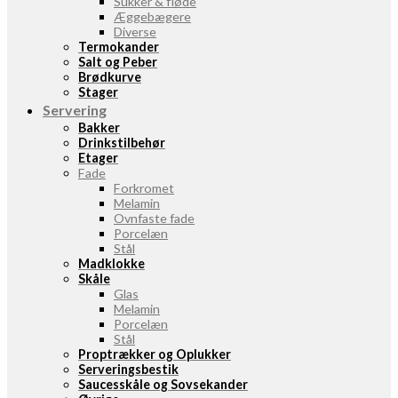
Sukker & fløde
Æggebægere
Diverse
Termokander
Salt og Peber
Brødkurve
Stager
Servering
Bakker
Drinkstilbehør
Etager
Fade
Forkromet
Melamin
Ovnfaste fade
Porcelæn
Stål
Madklokke
Skåle
Glas
Melamin
Porcelæn
Stål
Proptrækker og Oplukker
Serveringsbestik
Saucesskåle og Sovsekander