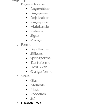
Bageredskaber
Bagemåtter
Bagepensel
Dejskraber
Kagespore
Målekander
Piskeris
Sigte
Øvrige
Forme
Brødforme
Silikone
Springforme
Tærteforme
Udstikker
Øvrige forme
Skåle
Glas
Melamin
Plast
Porcelæn
Stål
Hævekurve