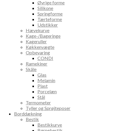
Øvrige forme
Silikone
Springforme
Tærteforme
Udstikker
Hævekurve
Kage-/Bageringe
Kageruller
Køkkenvægte
Opbevaring
CONDI
Ramekiner
Skåle
Glas
Melamin
Plast
Porcelæn
Stål
Termometer
Tyller og Sprøjteposer
Borddækning
Bestik
Bestikkurve
Børnebestik