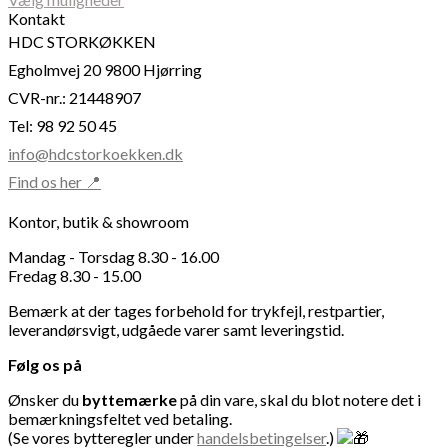
på
Dette
til
Kontakt
varesiden
vare
kr. 89,00
HDC STORKØKKEN
har
Egholmvej 20 9800 Hjørring
flere
varianter.
CVR-nr.: 21448907
Mulighederne
Tel: 98 92 50 45
kan
vælges
info@hdcstorkoekken.dk
på
Find os her 📍
varesiden
Kontor, butik & showroom
Mandag - Torsdag 8.30 - 16.00
Fredag 8.30 - 15.00
Bemærk at der tages forbehold for trykfejl, restpartier,
leverandørsvigt, udgåede varer samt leveringstid.
Følg os på
Ønsker du
byttemærke
på din vare, skal du blot notere det i
bemærkningsfeltet ved betaling.
(Se vores bytteregler under
handelsbetingelser
.)