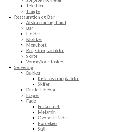
Tekstiler
Tragte
Restauration og Bar
Afskærmningsbånd
Bar
Holder
Klokker
Menukort
Rengøringsartikler
Skilte
Varme/køle tasker
Servering
Bakker
Køle-/varmepladder
Skifer
Drinkstilbehør
Etager
Fade
Forkromet
Melamin
Ovnfaste fade
Porcelæn
Stål