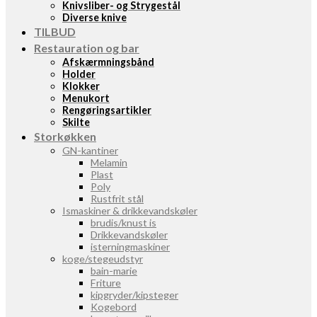
Knivsliber- og Strygestål
Diverse knive
TILBUD
Restauration og bar
Afskærmningsbånd
Holder
Klokker
Menukort
Rengøringsartikler
Skilte
Storkøkken
GN-kantiner
Melamin
Plast
Poly
Rustfrit stål
Ismaskiner & drikkevandskøler
brudis/knust is
Drikkevandskøler
isterningmaskiner
koge/stegeudstyr
bain-marie
Friture
kipgryder/kipsteger
Kogebord