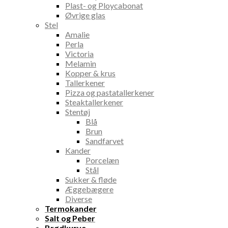
Plast- og Ploycabonat
Øvrige glas
Stel
Amalie
Perla
Victoria
Melamin
Kopper & krus
Tallerkener
Pizza og pastatallerkener
Steaktallerkener
Stentøj
Blå
Brun
Sandfarvet
Kander
Porcelæn
Stål
Sukker & fløde
Æggebægere
Diverse
Termokander
Salt og Peber
Brødkurve