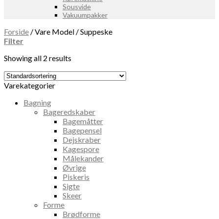
Sousvide
Vakuumpakker
Forside
/
Vare Model
/
Suppeske
Filter
Showing all 2 results
Varekategorier
Bagning
Bageredskaber
Bagemåtter
Bagepensel
Dejskraber
Kagespore
Målekander
Øvrige
Piskeris
Sigte
Skeer
Forme
Brødforme