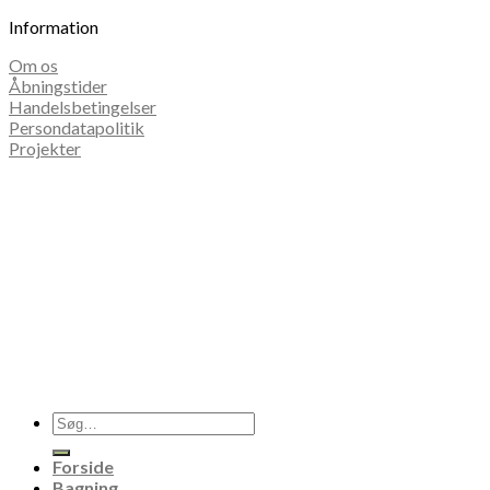
Information
Om os
Åbningstider
Handelsbetingelser
Persondatapolitik
Projekter
Søg
efter:
Forside
Bagning