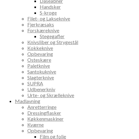
Dåseåbner
Handsker
S-kroge
Filet- og Lakseknive
Fjerkræsaks
Forskæreknive
Stegegafler
Knivsliber og Strygestål
Kokkeknive
Opbevaring
Osteskære
Paletknive
Santokuknive
Slagterknive
SUPRA
Udbenerkniv
Urte- og Skrælleknive
Madlavning
Anretterringe
Dressingflasker
Køkkenmaskiner
Kværne
Opbevaring
Film og folie