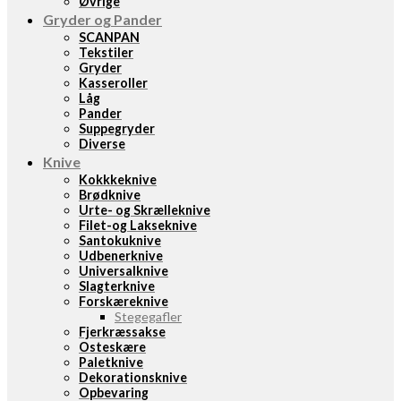
Øvrige
Gryder og Pander
SCANPAN
Tekstiler
Gryder
Kasseroller
Låg
Pander
Suppegryder
Diverse
Knive
Kokkkeknive
Brødknive
Urte- og Skrælleknive
Filet-og Lakseknive
Santokuknive
Udbenerknive
Universalknive
Slagterknive
Forskæreknive
Stegegafler
Fjerkræssakse
Osteskære
Paletknive
Dekorationsknive
Opbevaring