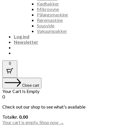
Kødhakker
Mikroovne
Pålægsmaskine
Røremaskine
Sousvide
Vakuumpakker
Log ind
Newsletter
0
Close cart
Your Cart Is Empty
0
Check out our shop to see what's available
Cart
Total
kr.
0,00
Total:
Your cart is empty. Shop now →