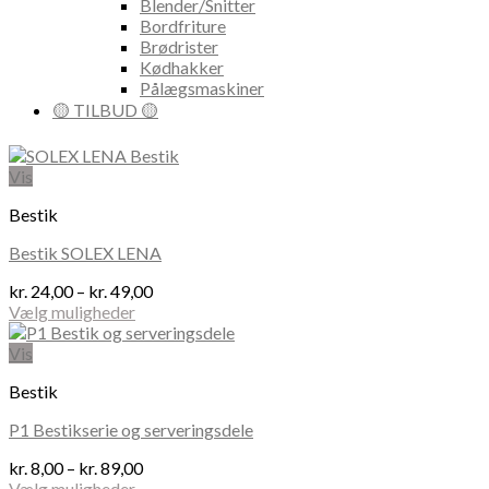
Blender/Snitter
Bordfriture
Brødrister
Kødhakker
Pålægsmaskiner
🟡 TILBUD 🟡
Vis
Bestik
Bestik SOLEX LENA
Prisinterval:
kr.
24,00
–
kr.
49,00
kr. 24,00
Vælg muligheder
Dette
til
vare
kr. 49,00
Vis
har
Bestik
flere
varianter.
P1 Bestikserie og serveringsdele
Mulighederne
kan
Prisinterval:
kr.
8,00
–
kr.
89,00
vælges
kr. 8,00
Vælg muligheder