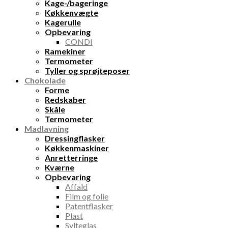
Kage-/bageringe
Køkkenvægte
Kagerulle
Opbevaring
CONDI
Ramekiner
Termometer
Tyller og sprøjteposer
Chokolade
Forme
Redskaber
Skåle
Termometer
Madlavning
Dressingflasker
Køkkenmaskiner
Anretterringe
Kværne
Opbevaring
Affald
Film og folie
Patentflasker
Plast
Sylteglas