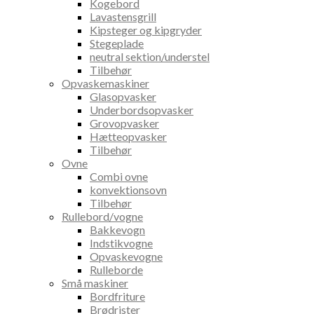
Kogebord
Lavastensgrill
Kipsteger og kipgryder
Stegeplade
neutral sektion/understel
Tilbehør
Opvaskemaskiner
Glasopvasker
Underbordsopvasker
Grovopvasker
Hætteopvasker
Tilbehør
Ovne
Combi ovne
konvektionsovn
Tilbehør
Rullebord/vogne
Bakkevogn
Indstikvogne
Opvaskevogne
Rulleborde
Små maskiner
Bordfriture
Brødrister