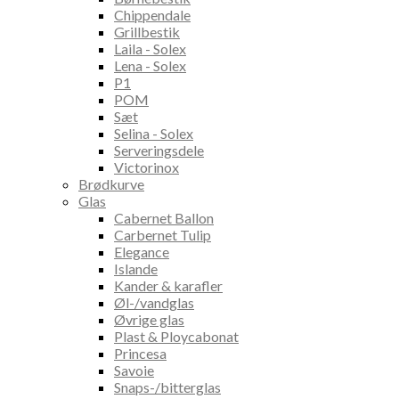
Chippendale
Grillbestik
Laila - Solex
Lena - Solex
P1
POM
Sæt
Selina - Solex
Serveringsdele
Victorinox
Brødkurve
Glas
Cabernet Ballon
Carbernet Tulip
Elegance
Islande
Kander & karafler
Øl-/vandglas
Øvrige glas
Plast & Ploycabonat
Princesa
Savoie
Snaps-/bitterglas