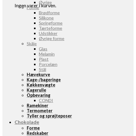
Øvrige
Ingen varer i kurven.
Forme
Brødforme
Silikone
Springforme
Tærteforme
Udstikker
Øvrige forme
Skåle
Glas
Melamin
Plast
Porcelæn
Stål
Hævekurve
Kage-/bageringe
Køkkenvægte
Kagerulle
Opbevaring
CONDI
Ramekiner
Termometer
Tyller og sprøjteposer
Chokolade
Forme
Redskaber