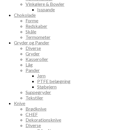
Vinkølere & Bowler
Isspande
Chokolade
Forme
Redskaber
Skåle
Termometer
Gryder og Pander
Diverse
Gryder
Kasseroller
Låg
Pander
Jern
PTFE belægning
Støbejern
Suppegryder
Tekstiler
Knive
Brødknive
CHEF
Dekorationsknive
Diverse