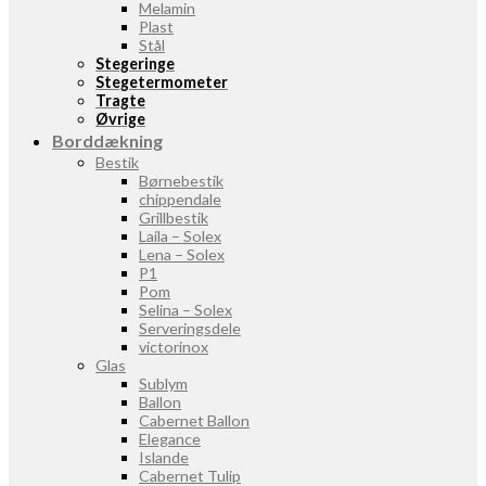
Melamin
Plast
Stål
Stegeringe
Stegetermometer
Tragte
Øvrige
Borddækning
Bestik
Børnebestik
chippendale
Grillbestik
Laila – Solex
Lena – Solex
P1
Pom
Selina – Solex
Serveringsdele
victorinox
Glas
Sublym
Ballon
Cabernet Ballon
Elegance
Islande
Cabernet Tulip