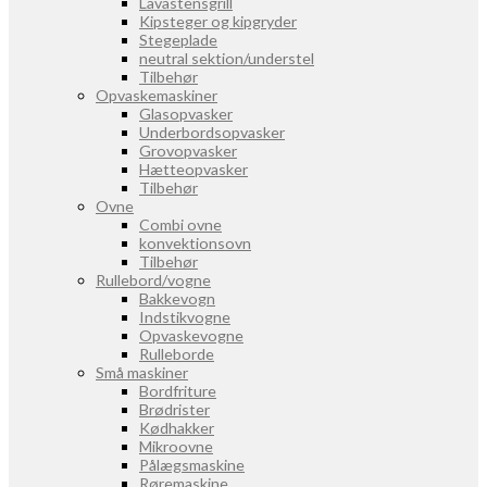
Lavastensgrill
Kipsteger og kipgryder
Stegeplade
neutral sektion/understel
Tilbehør
Opvaskemaskiner
Glasopvasker
Underbordsopvasker
Grovopvasker
Hætteopvasker
Tilbehør
Ovne
Combi ovne
konvektionsovn
Tilbehør
Rullebord/vogne
Bakkevogn
Indstikvogne
Opvaskevogne
Rulleborde
Små maskiner
Bordfriture
Brødrister
Kødhakker
Mikroovne
Pålægsmaskine
Røremaskine