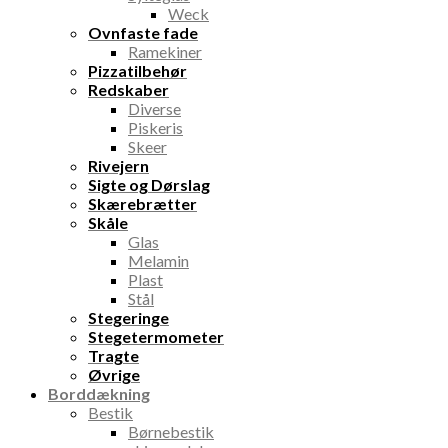
Weck
Ovnfaste fade
Ramekiner
Pizzatilbehør
Redskaber
Diverse
Piskeris
Skeer
Rivejern
Sigte og Dørslag
Skærebrætter
Skåle
Glas
Melamin
Plast
Stål
Stegeringe
Stegetermometer
Tragte
Øvrige
Borddækning
Bestik
Børnebestik