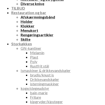
Diverse knive
TILBUD
Restauration og bar
Afskærmningsbånd
Holder
Klokker
Menukort
Rengøringsartikler
Skilte
Storkøkken
GN-kantiner
Melamin
Plast
Poly
Rustfrit stål
Ismaskiner & drikkevandskøler
brudis/knust is
Drikkevandskøler
isterningmaskiner
koge/stegeudstyr
bain-marie
Friture
kipgryder/kipsteger