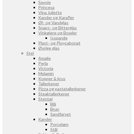
Savoie
Princesa
Vina Juliette
Kander og Karafler
Øl- og Vandglas
Snaps- og Bitterglas
Vinkølere og Bowler
Isspande
Plast- og Ploycabonat
Øvrige glas
Stel
Amalie
Perla
Victoria
Melamin
Kopper & krus
Tallerkener
Pizza og pastatallerkener
Steaktallerkener
Stentøj
Blå
Brun
Sandfarvet
Kander
Porcelæn
Stål