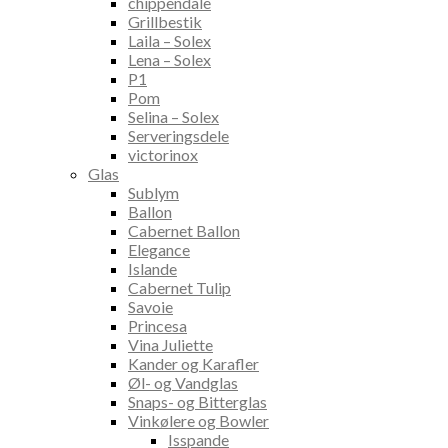
chippendale
Grillbestik
Laila – Solex
Lena – Solex
P1
Pom
Selina – Solex
Serveringsdele
victorinox
Glas
Sublym
Ballon
Cabernet Ballon
Elegance
Islande
Cabernet Tulip
Savoie
Princesa
Vina Juliette
Kander og Karafler
Øl- og Vandglas
Snaps- og Bitterglas
Vinkølere og Bowler
Isspande