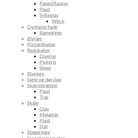
Patentflasker
Plast
Sylteglas
Weck
Ovnfaste fade
Ramekiner
Øvrige
Pizzatilbehør
Redskaber
Diverse
Piskeris
Skeer
Rivejern
Sigte og dørslag
Skærebrætter
Plast
Træ
Skåle
Glas
Melamin
Plast
Stål
Stegeringe
Stegetermometer