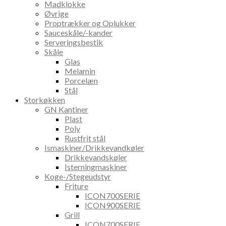
Madklokke
Øvrige
Proptrækker og Oplukker
Sauceskåle/-kander
Serveringsbestik
Skåle
Glas
Melamin
Porcelæn
Stål
Storkøkken
GN Kantiner
Plast
Poly
Rustfrit stål
Ismaskiner/Drikkevandkøler
Drikkevandskøler
Isterningmaskiner
Koge-/Stegeudstyr
Friture
ICON700SERIE
ICON900SERIE
Grill
ICON700SERIE