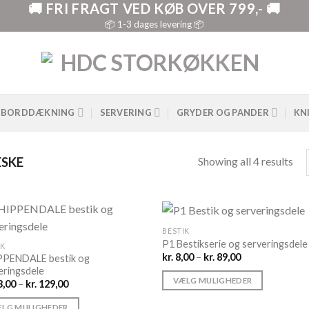
🚚 FRI FRAGT VED KØB OVER 799,- 🚚
📦 1-3 dages levering 📦
BORDDÆKNING
SERVERING
GRYDER OG PANDER
KN
Showing all 4 results
SKE
BESTIK
P1 Bestikserie og serveringsdele
IK
Prisinterval:
kr.
8,00
–
kr.
89,00
PENDALE bestik og
kr. 8,00
eringsdele
til
VÆLG MULIGHEDER
Prisinterval:
,00
–
kr.
129,00
kr. 89,00
kr. 23,00
Dette
til
LG MULIGHEDER