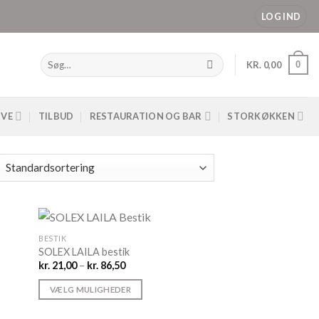
LOG IND
Søg
0
KR.
0,00
efter:
IVE
TILBUD
RESTAURATION OG BAR
STORKØKKEN
BESTIK
SOLEX LAILA bestik
Prisinterval:
kr.
21,00
–
kr.
86,50
kr. 21,00
til
VÆLG MULIGHEDER
kr. 86,50
Dette