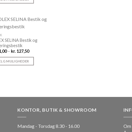
kr. 129,00
vare
e
har
flere
varianter.
Mulighederne
nter.
IK
kan
X SELINA Bestik og
ghederne
vælges
eringsbestik
på
Prisinterval:
,00
–
kr.
127,50
es
kr. 21,00
varesiden
til
LG MULIGHEDER
kr. 127,50
siden
e
nter.
ghederne
KONTOR, BUTIK & SHOWROOM
IN
es
Mandag - Torsdag 8.30 - 16.00
Om 
siden