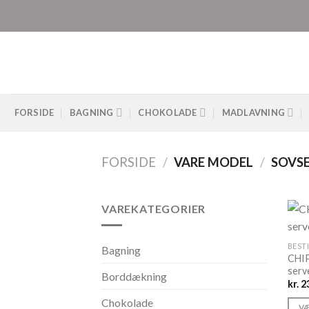
Skip
to
content
FORSIDE
BAGNING
CHOKOLADE
MADLAVNING
FORSIDE
/
VARE MODEL
/
SOVSE
VAREKATEGORIER
BEST
Bagning
CHIP
serv
Borddækning
kr.
23
Chokolade
VÆ