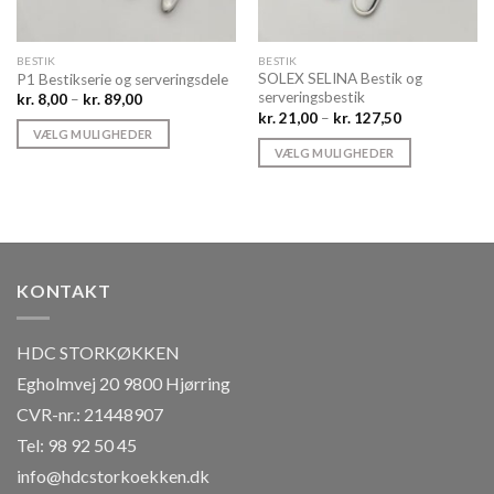
BESTIK
BESTIK
SOLEX SELINA Bestik og
P1 Bestikserie og serveringsdele
serveringsbestik
Prisinterval:
kr.
8,00
–
kr.
89,00
kr. 8,00
Prisinterval:
kr.
21,00
–
kr.
127,50
til
kr. 21,00
VÆLG MULIGHEDER
kr. 89,00
til
VÆLG MULIGHEDER
Dette
kr. 127,50
Dette
vare
vare
har
har
flere
flere
varianter.
varianter.
Mulighederne
KONTAKT
Mulighederne
kan
kan
vælges
vælges
på
HDC STORKØKKEN
på
varesiden
Egholmvej 20 9800 Hjørring
varesiden
CVR-nr.: 21448907
Tel: 98 92 50 45
info@hdcstorkoekken.dk