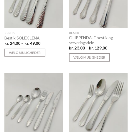
BESTIK
BESTIK
CHIPPENDALE bestik og
Bestik SOLEX LENA
serveringsdele
Prisinterval:
kr.
24,00
–
kr.
49,00
kr. 24,00
Prisinterval:
kr.
23,00
–
kr.
129,00
til
kr. 23,00
VÆLG MULIGHEDER
kr. 49,00
til
VÆLG MULIGHEDER
Dette
kr. 129,00
Dette
vare
vare
har
har
flere
flere
varianter.
varianter.
Mulighederne
Mulighederne
kan
kan
vælges
vælges
på
på
varesiden
varesiden