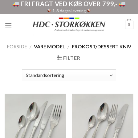
FRI FRAGT VED KØB OVER 799,-
Skip
to
1-3 dages levering
content
0
FORSIDE
/
VARE MODEL
/
FROKOST/DESSERT KNIV
FILTER