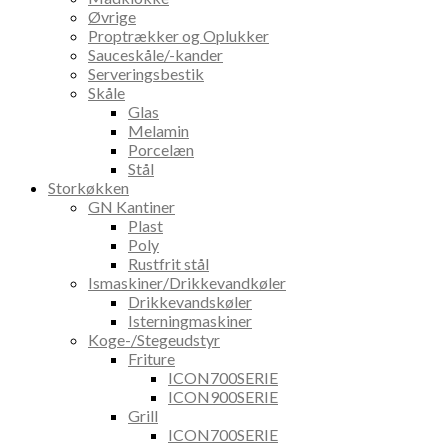
Øvrige
Proptrækker og Oplukker
Sauceskåle/-kander
Serveringsbestik
Skåle
Glas
Melamin
Porcelæn
Stål
Storkøkken
GN Kantiner
Plast
Poly
Rustfrit stål
Ismaskiner/Drikkevandkøler
Drikkevandskøler
Isterningmaskiner
Koge-/Stegeudstyr
Friture
ICON700SERIE
ICON900SERIE
Grill
ICON700SERIE