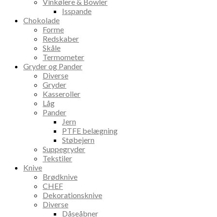
Vinkølere & Bowler
Isspande
Chokolade
Forme
Redskaber
Skåle
Termometer
Gryder og Pander
Diverse
Gryder
Kasseroller
Låg
Pander
Jern
PTFE belægning
Støbejern
Suppegryder
Tekstiler
Knive
Brødknive
CHEF
Dekorationsknive
Diverse
Dåseåbner