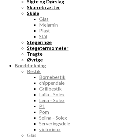
Sigte og Dørslag
Skærebrætter
Skåle
Glas
Melamin
Plast
Stål
Stegeringe
Stegetermometer
Tragte
Øvrige
Borddækning
Bestik
Børnebestik
chippendale
Grillbestik
Laila – Solex
Lena – Solex
P1
Pom
Selina – Solex
Serveringsdele
victorinox
Glas