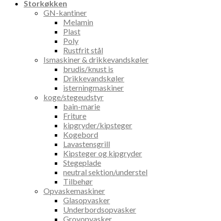
Storkøkken
GN-kantiner
Melamin
Plast
Poly
Rustfrit stål
Ismaskiner & drikkevandskøler
brudis/knust is
Drikkevandskøler
isterningmaskiner
koge/stegeudstyr
bain-marie
Friture
kipgryder/kipsteger
Kogebord
Lavastensgrill
Kipsteger og kipgryder
Stegeplade
neutral sektion/understel
Tilbehør
Opvaskemaskiner
Glasopvasker
Underbordsopvasker
Grovopvasker