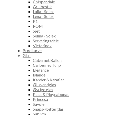
Chippendale
Grillbestik
Laila - Solex
Lena - Solex
P1
POM
Sæt
Selina - Solex
Serveringsdele
Victorinox
Brødkurve
Glas
Cabernet Ballon
Carbernet Tulip
Elegance
Islande
Kander & karafler
Øl-/vandglas
Øvrige glas
Plast & Ploycabonat
Princesa
Savoie
Snaps-/bitterglas
Sublym