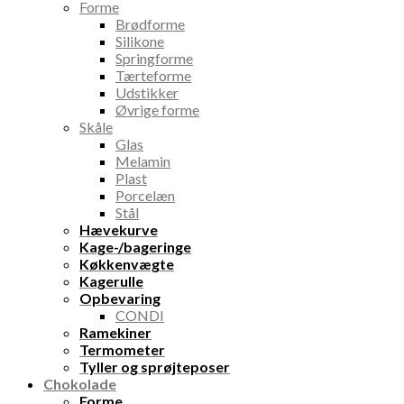
Forme
Brødforme
Silikone
Springforme
Tærteforme
Udstikker
Øvrige forme
Skåle
Glas
Melamin
Plast
Porcelæn
Stål
Hævekurve
Kage-/bageringe
Køkkenvægte
Kagerulle
Opbevaring
CONDI
Ramekiner
Termometer
Tyller og sprøjteposer
Chokolade
Forme