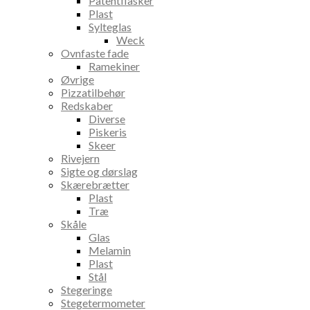
Patentflasker
Plast
Sylteglas
Weck
Ovnfaste fade
Ramekiner
Øvrige
Pizzatilbehør
Redskaber
Diverse
Piskeris
Skeer
Rivejern
Sigte og dørslag
Skærebrætter
Plast
Træ
Skåle
Glas
Melamin
Plast
Stål
Stegeringe
Stegetermometer