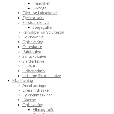
Handsker
S-kroge
Filet- og Lakseknive
Fjerkræsaks
Forskæreknive
Stegegafler
Knivsliber og Strygestål
Kokkeknive
Opbevaring
Osteskære
Paletknive
Santokuknive
Slagterknive
SUPRA
Udbenerkniv
Urte- og Skrælleknive
Madlavning
Anretterringe
Dressingflasker
Køkkenmaskiner
Kværne
Opbevaring
Film og folie