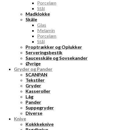
Porcelæn
Stål
Madklokke
Skåle
Glas
Melamin
Porcelæn
Stål
Proptrækker og Oplukker
Serveringsbestik
Saucesskåle og Sovsekander
Øvrige
Gryder og Pander
SCANPAN
Tekstiler
Gryder
Kasseroller
Låg
Pander
Suppegryder
Diverse
Knive
Kokkkeknive
Brødknive