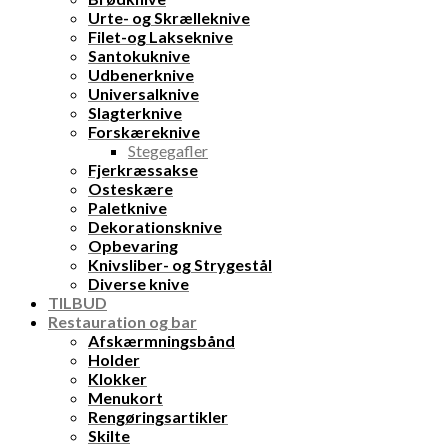
Urte- og Skrælleknive
Filet-og Lakseknive
Santokuknive
Udbenerknive
Universalknive
Slagterknive
Forskæreknive
Stegegafler
Fjerkræssakse
Osteskære
Paletknive
Dekorationsknive
Opbevaring
Knivsliber- og Strygestål
Diverse knive
TILBUD
Restauration og bar
Afskærmningsbånd
Holder
Klokker
Menukort
Rengøringsartikler
Skilte