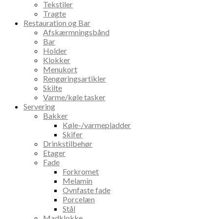
Tekstiler
Tragte
Restauration og Bar
Afskærmningsbånd
Bar
Holder
Klokker
Menukort
Rengøringsartikler
Skilte
Varme/køle tasker
Servering
Bakker
Køle-/varmepladder
Skifer
Drinkstilbehør
Etager
Fade
Forkromet
Melamin
Ovnfaste fade
Porcelæn
Stål
Madklokke