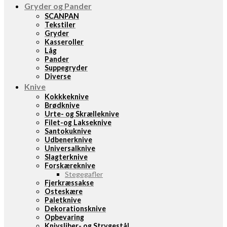
Gryder og Pander
SCANPAN
Tekstiler
Gryder
Kasseroller
Låg
Pander
Suppegryder
Diverse
Knive
Kokkkeknive
Brødknive
Urte- og Skrælleknive
Filet-og Lakseknive
Santokuknive
Udbenerknive
Universalknive
Slagterknive
Forskæreknive
Stegegafler
Fjerkræssakse
Osteskære
Paletknive
Dekorationsknive
Opbevaring
Knivsliber- og Strygestål