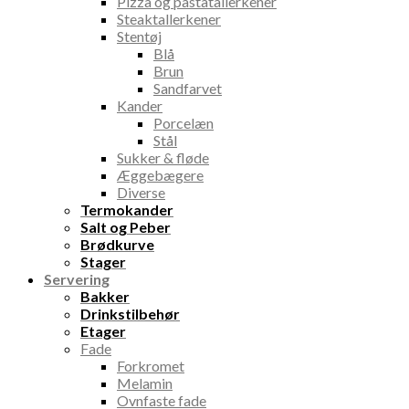
Pizza og pastatallerkener
Steaktallerkener
Stentøj
Blå
Brun
Sandfarvet
Kander
Porcelæn
Stål
Sukker & fløde
Æggebægere
Diverse
Termokander
Salt og Peber
Brødkurve
Stager
Servering
Bakker
Drinkstilbehør
Etager
Fade
Forkromet
Melamin
Ovnfaste fade