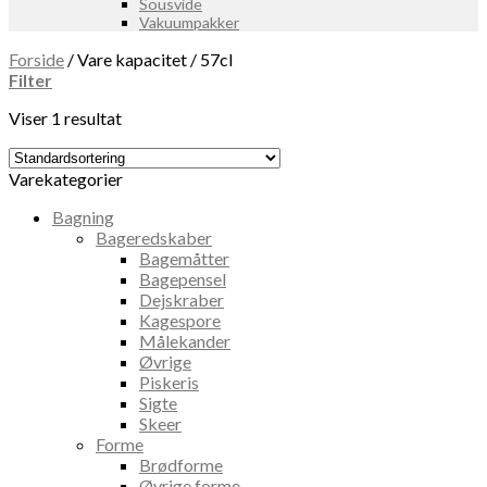
Sousvide
Vakuumpakker
Forside
/
Vare kapacitet
/
57cl
Filter
Viser 1 resultat
Varekategorier
Bagning
Bageredskaber
Bagemåtter
Bagepensel
Dejskraber
Kagespore
Målekander
Øvrige
Piskeris
Sigte
Skeer
Forme
Brødforme
Øvrige forme