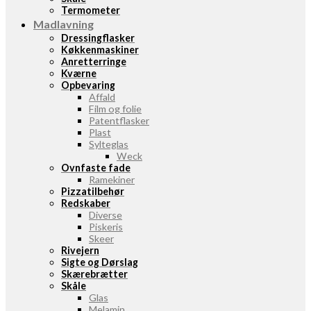
Termometer
Madlavning
Dressingflasker
Køkkenmaskiner
Anretterringe
Kværne
Opbevaring
Affald
Film og folie
Patentflasker
Plast
Sylteglas
Weck
Ovnfaste fade
Ramekiner
Pizzatilbehør
Redskaber
Diverse
Piskeris
Skeer
Rivejern
Sigte og Dørslag
Skærebrætter
Skåle
Glas
Melamin