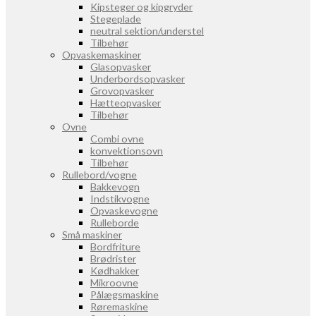
Kipsteger og kipgryder
Stegeplade
neutral sektion/understel
Tilbehør
Opvaskemaskiner
Glasopvasker
Underbordsopvasker
Grovopvasker
Hætteopvasker
Tilbehør
Ovne
Combi ovne
konvektionsovn
Tilbehør
Rullebord/vogne
Bakkevogn
Indstikvogne
Opvaskevogne
Rulleborde
Små maskiner
Bordfriture
Brødrister
Kødhakker
Mikroovne
Pålægsmaskine
Røremaskine