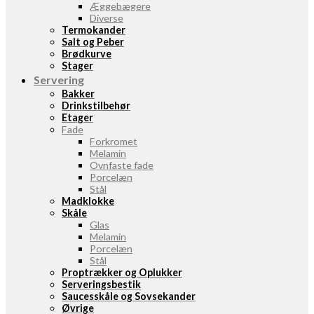
Æggebægere
Diverse
Termokander
Salt og Peber
Brødkurve
Stager
Servering
Bakker
Drinkstilbehør
Etager
Fade
Forkromet
Melamin
Ovnfaste fade
Porcelæn
Stål
Madklokke
Skåle
Glas
Melamin
Porcelæn
Stål
Proptrækker og Oplukker
Serveringsbestik
Saucesskåle og Sovsekander
Øvrige