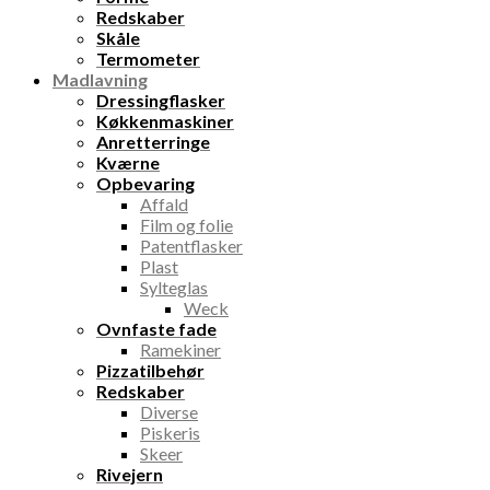
Redskaber
Skåle
Termometer
Madlavning
Dressingflasker
Køkkenmaskiner
Anretterringe
Kværne
Opbevaring
Affald
Film og folie
Patentflasker
Plast
Sylteglas
Weck
Ovnfaste fade
Ramekiner
Pizzatilbehør
Redskaber
Diverse
Piskeris
Skeer
Rivejern