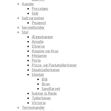
Kander
Porcelæn
Stål
Salt og peber
Peugeot
Servietholder
Stel
Æggebæger
Amalie
Diverse
Kopper og Krus
Melamin
Perla
Pizza- og Pastatallerkener
Steaktallerkener
Stentøj
Blå
Brun
Sandfarvet
Sukker & fløde
Tallerkener
Victoria
Termokander