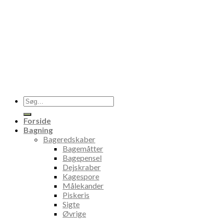
Søg
efter:
Forside
Bagning
Bageredskaber
Bagemåtter
Bagepensel
Dejskraber
Kagespore
Målekander
Piskeris
Sigte
Øvrige