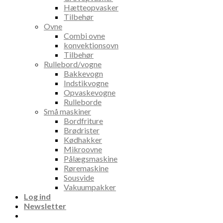
Hætteopvasker
Tilbehør
Ovne
Combi ovne
konvektionsovn
Tilbehør
Rullebord/vogne
Bakkevogn
Indstikvogne
Opvaskevogne
Rulleborde
Små maskiner
Bordfriture
Brødrister
Kødhakker
Mikroovne
Pålægsmaskine
Røremaskine
Sousvide
Vakuumpakker
Log ind
Newsletter