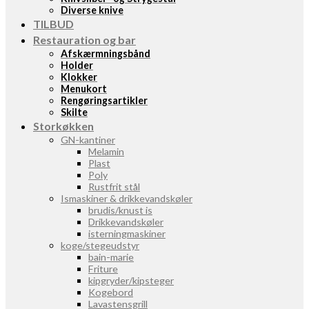
Diverse knive
TILBUD
Restauration og bar
Afskærmningsbånd
Holder
Klokker
Menukort
Rengøringsartikler
Skilte
Storkøkken
GN-kantiner
Melamin
Plast
Poly
Rustfrit stål
Ismaskiner & drikkevandskøler
brudis/knust is
Drikkevandskøler
isterningmaskiner
koge/stegeudstyr
bain-marie
Friture
kipgryder/kipsteger
Kogebord
Lavastensgrill