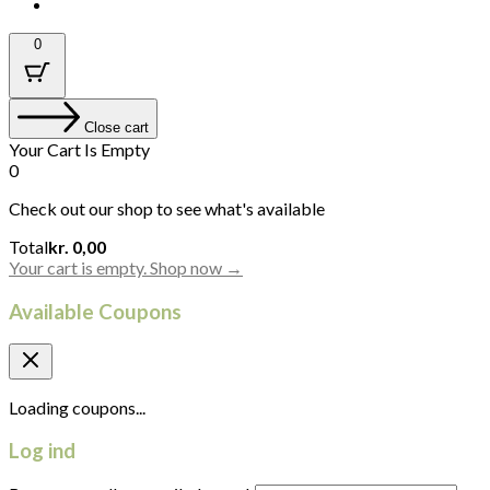
0
Close cart
Your Cart Is Empty
0
Check out our shop to see what's available
Cart
Total
kr.
0,00
Total:
Your cart is empty. Shop now →
Available Coupons
Loading coupons...
Log ind