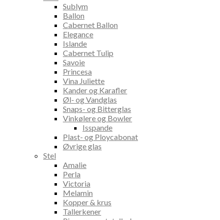
Sublym
Ballon
Cabernet Ballon
Elegance
Islande
Cabernet Tulip
Savoie
Princesa
Vina Juliette
Kander og Karafler
Øl- og Vandglas
Snaps- og Bitterglas
Vinkølere og Bowler
Isspande
Plast- og Ploycabonat
Øvrige glas
Stel
Amalie
Perla
Victoria
Melamin
Kopper & krus
Tallerkener