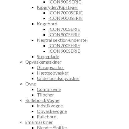
ICON900 SERIE
Kipgryder/Kipsteger
ICON7000SERIE
ICON9000SERIE
Kogebord
ICON700SERIE
ICON900SERIE
Neutral sektion/understel
ICON700SERIE
ICON900SERIE
Stegeplade
Opvaskemaskiner
Glasopvasker
Hætteopvasker
Underbordsopvasker
Ovne
Combi ovne
Tilbehør
Rullebord/Vogne
Indstikvogne
Opvaskevogne
Rullebord
Små maskiner
Blender/Snitter