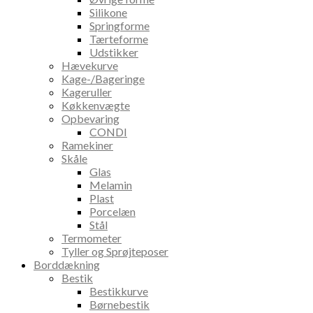
Silikone
Springforme
Tærteforme
Udstikker
Hævekurve
Kage-/Bageringe
Kageruller
Køkkenvægte
Opbevaring
CONDI
Ramekiner
Skåle
Glas
Melamin
Plast
Porcelæn
Stål
Termometer
Tyller og Sprøjteposer
Borddækning
Bestik
Bestikkurve
Børnebestik