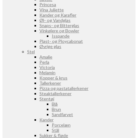
Princesa
Vina Juliette
Kander og Karafler
Øl- og Vandglas
Snaps- og Bitterglas
Vinkølere og Bowler
Isspande
Plast- og Ploycabonat
Øvrige glas
Stel
Amalie
Perla
Victoria
Melamin
Kopper & krus
Tallerkener
Pizza og pastatallerkener
Steaktallerkener
Stentøj
Blå
Brun
Sandfarvet
Kander
Porcelæn
Stål
Sukker & fløde