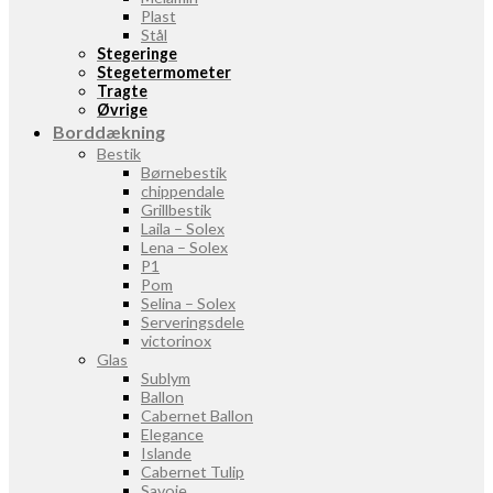
Plast
Stål
Stegeringe
Stegetermometer
Tragte
Øvrige
Borddækning
Bestik
Børnebestik
chippendale
Grillbestik
Laila – Solex
Lena – Solex
P1
Pom
Selina – Solex
Serveringsdele
victorinox
Glas
Sublym
Ballon
Cabernet Ballon
Elegance
Islande
Cabernet Tulip
Savoie