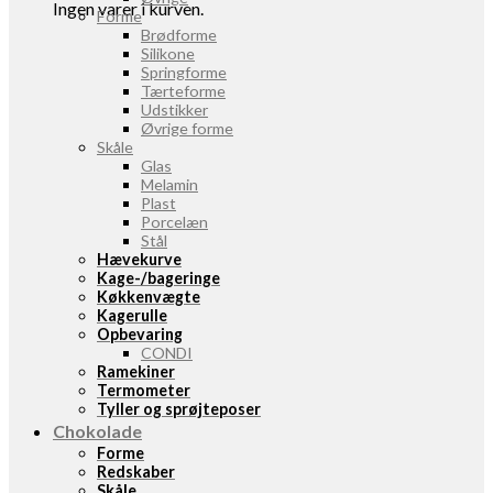
Ingen varer i kurven.
Forme
Brødforme
Silikone
Springforme
Tærteforme
Udstikker
Øvrige forme
Skåle
Glas
Melamin
Plast
Porcelæn
Stål
Hævekurve
Kage-/bageringe
Køkkenvægte
Kagerulle
Opbevaring
CONDI
Ramekiner
Termometer
Tyller og sprøjteposer
Chokolade
Forme
Redskaber
Skåle