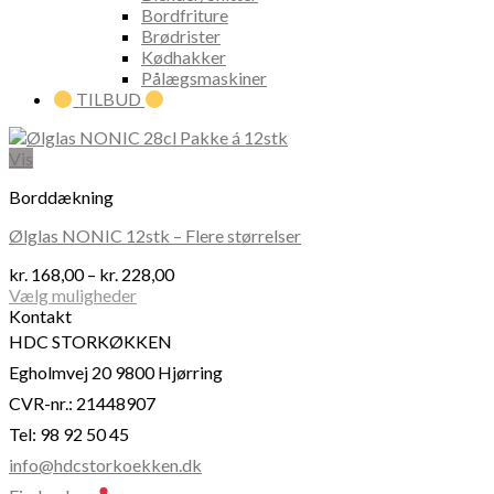
Bordfriture
Brødrister
Kødhakker
Pålægsmaskiner
TILBUD
Vis
Borddækning
Ølglas NONIC 12stk – Flere størrelser
Prisinterval:
kr.
168,00
–
kr.
228,00
kr. 168,00
Vælg muligheder
Dette
til
Kontakt
vare
kr. 228,00
HDC STORKØKKEN
har
Egholmvej 20 9800 Hjørring
flere
varianter.
CVR-nr.: 21448907
Mulighederne
Tel: 98 92 50 45
kan
vælges
info@hdcstorkoekken.dk
på