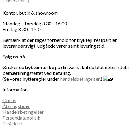
Find os her
varesiden
Kontor, butik & showroom
Mandag - Torsdag 8.30 - 16.00
Fredag 8.30 - 15.00
Bemærk at der tages forbehold for trykfejl, restpartier,
leverandørsvigt, udgåede varer samt leveringstid.
Følg os på
Ønsker du
byttemærke
på din vare, skal du blot notere det i
bemærkningsfeltet ved betaling.
(Se vores bytteregler under
handelsbetingelser
.)
Information
Om os
Åbningstider
Handelsbetingelser
Persondatapolitik
Projekter