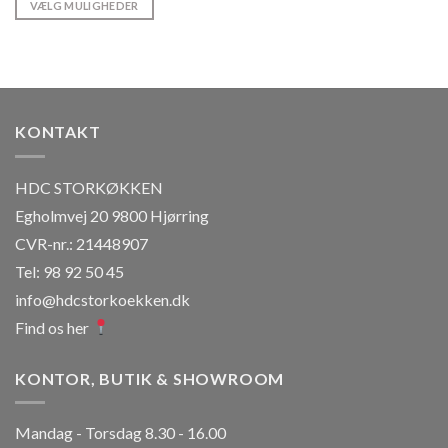
VÆLG MULIGHEDER
kr. 350,00
Dette
vare
har
flere
varianter.
KONTAKT
Mulighederne
kan
vælges
HDC STORKØKKEN
på
Egholmvej 20 9800 Hjørring
varesiden
CVR-nr.: 21448907
Tel: 98 92 50 45
info@hdcstorkoekken.dk
Find os her
KONTOR, BUTIK & SHOWROOM
Mandag - Torsdag 8.30 - 16.00