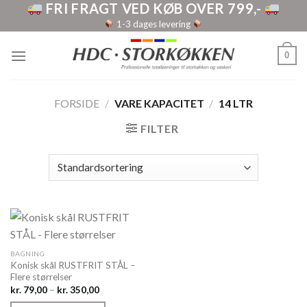
FRI FRAGT VED KØB OVER 799,-
Skip
to
1-3 dages levering
content
0
FORSIDE
/
VARE KAPACITET
/
14 LTR
FILTER
BAGNING
Konisk skål RUSTFRIT STÅL –
Flere størrelser
Prisinterval:
kr.
79,00
–
kr.
350,00
kr. 79,00
til