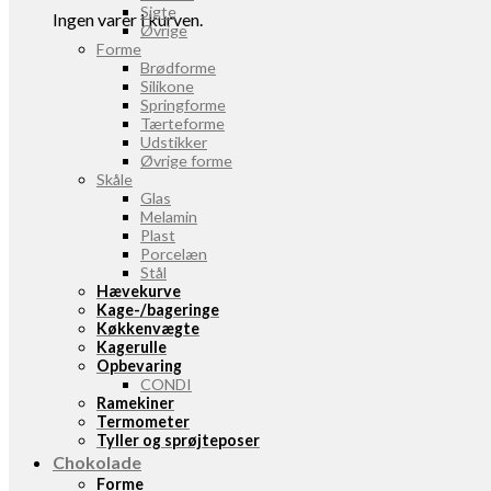
Sigte
Ingen varer i kurven.
Øvrige
Forme
Brødforme
Silikone
Springforme
Tærteforme
Udstikker
Øvrige forme
Skåle
Glas
Melamin
Plast
Porcelæn
Stål
Hævekurve
Kage-/bageringe
Køkkenvægte
Kagerulle
Opbevaring
CONDI
Ramekiner
Termometer
Tyller og sprøjteposer
Chokolade
Forme