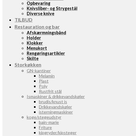
Opbevaring
Knivsliber- og Strygestål
Diverse knive
TILBUD
Restauration og bar
Afskærmningsbånd
Holder
Klokker
Menukort
Rengøringsartikler
Skilte
Storkøkken
GN-kantiner
Melamin
Plast
Poly
Rustfrit stål
Ismaskiner & drikkevandskøler
brudis/knust is
Drikkevandskøler
isterningmaskiner
koge/stegeudstyr
bain-marie
Friture
kipgryder/kipsteger