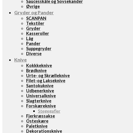
Saucesskåle og Sovsekander
Øvrige
Gryder og Pander
SCANPAN
Tekstiler
Gryder
Kasseroller
Låg
Pander
Suppegryder
Diverse
Knive
Kokkkeknive
Brødknive
Urte- og Skrælleknive
Filet-og Lakseknive
Santokuknive
Udbenerknive
Universalknive
Slagterknive
Forskæreknive
Stegegafler
Fjerkræssakse
Osteskære
Paletknive
Dekorationsknive