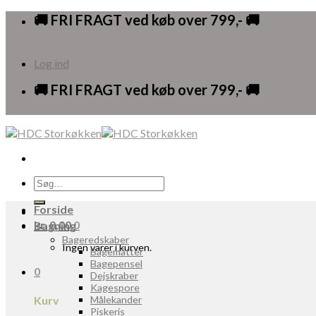
Skip
🚚 FRI FRAGT ved køb over 799,- 🚚
to
content
Log ind
🚚 FRI FRAGT ved køb over 799,- 🚚
Søg
efter:
Forside
kr.
0,00
0
Bagning
Bageredskaber
Ingen varer i kurven.
Bagemåtter
Bagepensel
0
Dejskraber
Kagespore
Kurv
Målekander
Piskeris