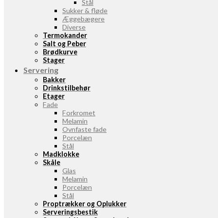
Stål
Sukker & fløde
Æggebægere
Diverse
Termokander
Salt og Peber
Brødkurve
Stager
Servering
Bakker
Drinkstilbehør
Etager
Fade
Forkromet
Melamin
Ovnfaste fade
Porcelæn
Stål
Madklokke
Skåle
Glas
Melamin
Porcelæn
Stål
Proptrækker og Oplukker
Serveringsbestik