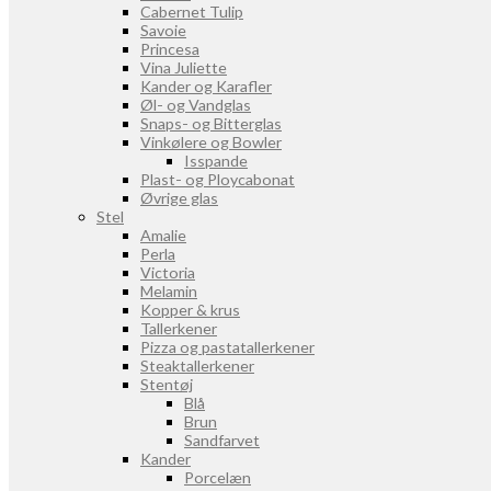
Cabernet Tulip
Savoie
Princesa
Vina Juliette
Kander og Karafler
Øl- og Vandglas
Snaps- og Bitterglas
Vinkølere og Bowler
Isspande
Plast- og Ploycabonat
Øvrige glas
Stel
Amalie
Perla
Victoria
Melamin
Kopper & krus
Tallerkener
Pizza og pastatallerkener
Steaktallerkener
Stentøj
Blå
Brun
Sandfarvet
Kander
Porcelæn