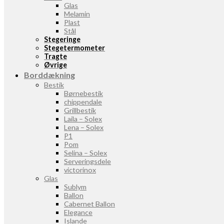
Glas
Melamin
Plast
Stål
Stegeringe
Stegetermometer
Tragte
Øvrige
Borddækning
Bestik
Børnebestik
chippendale
Grillbestik
Laila – Solex
Lena – Solex
P1
Pom
Selina – Solex
Serveringsdele
victorinox
Glas
Sublym
Ballon
Cabernet Ballon
Elegance
Islande