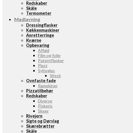
Redskaber
Skåle
Termometer
Madlavning
Dressingflasker
Køkkenmaskiner
Anretterringe
Kværne
Opbevaring
Affald
Film og folie
Patentflasker
Plast
Sylteglas
Weck
Ovnfaste fade
Ramekiner
Pizzatilbehør
Redskaber
Diverse
Piskeris
Skeer
Rivejern
Sigte og Dørslag
Skærebrætter
Skåle