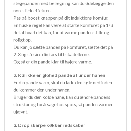
stegepander med belægning kan du ødelægge den
non-stick effekten.
Pas på boost knappen på dit induktions komfur.
En huske regel kan være at starte komfuret på 1/3
del af hvad det kan, for at varme panden stille og
roligt op.
Du kan jo sætte panden på komfuret, sætte det på
2-3 og så røre din fars til frikadellerne.
Og så er din pande klar til højere varme.
2. Køl ikke en glohed pande af under hanen
Er din pande varm, skal du lade den køle ned inden
du kommer den under hanen.
Bruger du den kolde hane, kan du ændre pandens
struktur og forårsage hot spots, så panden varmer
ujævnt.
3. Drop skarpe køkkenredskaber