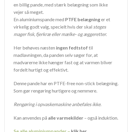
en billig pande, med stærk belægning som ikke
vejer så meget.
En aluminiumspande med
PTFE
belægning
er et
virkelig godt valg, specielt hvis der skal
steges
mager fisk, fjerkræ eller mælke- og æggeretter.
Her behøves næsten
ingen
fedtstof
til
madlavningen, da panden selv søger for, at
madvarerne ikke hænger fast og at varmen bliver
fordelt hurtigt og effektivt.
Denne pande har en PTFE-free non-stick belægning.
Som gør rengøring hurtigere og nemmere.
Rengøring i opvaskemaskine anbefales ikke
.
Kan anvendes på
alle varmekilder
– også induktion.
Se alle aluminiumpander –
klik her