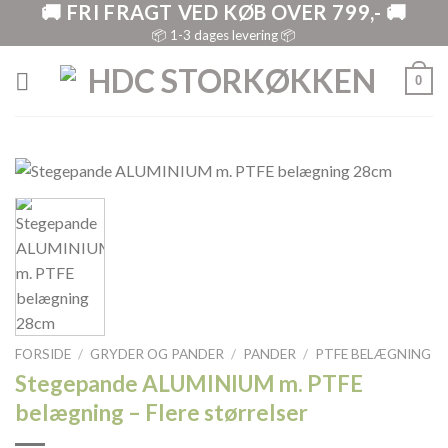
🚚 FRI FRAGT VED KØB OVER 799,- 🚚
Skip
to
📦 1-3 dages levering 📦
content
0
FORSIDE
/
GRYDER OG PANDER
/
PANDER
/
PTFE BELÆGNING
Stegepande ALUMINIUM m. PTFE
belægning – Flere størrelser