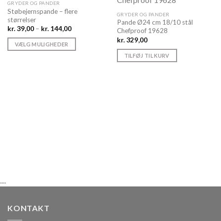
GRYDER OG PANDER
Støbejernspande – flere
GRYDER OG PANDER
størrelser
Pande Ø24 cm 18/10 stål
Prisinterval:
kr.
39,00
–
kr.
144,00
Chefproof 19628
kr. 39,00
kr.
329,00
til
VÆLG MULIGHEDER
kr. 144,00
Dette
TILFØJ TIL KURV
vare
har
flere
varianter.
Mulighederne
kan
vælges
på
varesiden
....
KONTAKT