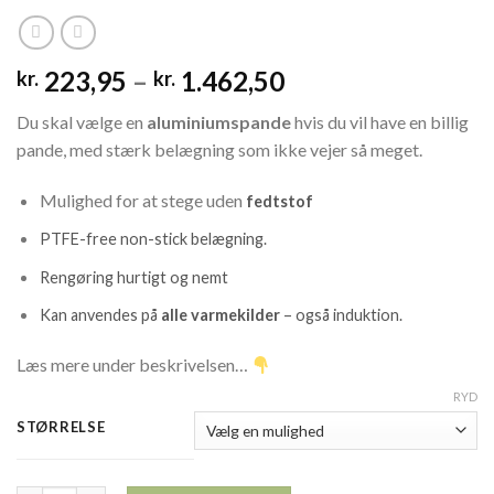
Prisinterval:
223,95
–
1.462,50
kr.
kr.
kr. 223,95
Du skal vælge en
aluminiumspande
hvis du vil have en billig
til
pande, med stærk belægning som ikke vejer så meget.
kr. 1.462,50
Mulighed for at stege uden
fedtstof
PTFE-free non-stick belægning.
Rengøring hurtigt og nemt
Kan anvendes på
alle varmekilder
– også induktion.
Læs mere under beskrivelsen…
RYD
STØRRELSE