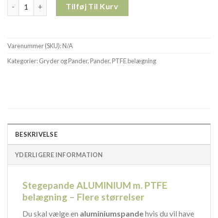
Stegepande ALUMINIUM m. PTFE belægning - Flere størrelser an
Tilføj Til Kurv
Varenummer (SKU):
N/A
Kategorier:
Gryder og Pander
,
Pander
,
PTFE belægning
BESKRIVELSE
YDERLIGERE INFORMATION
Stegepande ALUMINIUM m. PTFE
belægning – Flere størrelser
Du skal vælge en
aluminiumspande
hvis du vil have