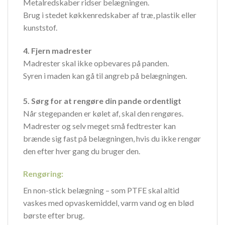
Metalredskaber ridser belægningen.
Brug i stedet køkkenredskaber af træ, plastik eller
kunststof.
4. Fjern madrester
Madrester skal ikke opbevares på panden.
Syren i maden kan gå til angreb på belægningen.
5. Sørg for at rengøre din pande ordentligt
Når stegepanden er kølet af, skal den rengøres.
Madrester og selv meget små fedtrester kan
brænde sig fast på belægningen, hvis du ikke rengør
den efter hver gang du bruger den.
Rengøring:
En non-stick belægning – som PTFE skal altid
vaskes med opvaskemiddel, varm vand og en blød
børste efter brug.