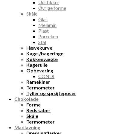
Udstikker
Øvrige forme
Skåle
Glas
Melamin
Plast
Porcelæn
Stål
Hævekurve
Kage-/bageringe
Køkkenvægte
Kagerulle
Opbevaring
CONDI
Ramekiner
Termometer
Tyller og sprøjteposer
Chokolade
Forme
Redskaber
Skåle
Termometer
Madlavning
Dressingflasker