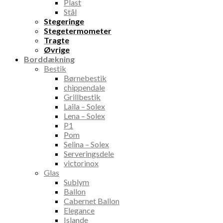
Plast
Stål
Stegeringe
Stegetermometer
Tragte
Øvrige
Borddækning
Bestik
Børnebestik
chippendale
Grillbestik
Laila – Solex
Lena – Solex
P1
Pom
Selina – Solex
Serveringsdele
victorinox
Glas
Sublym
Ballon
Cabernet Ballon
Elegance
Islande