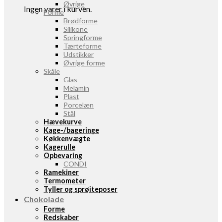
Øvrige
Ingen varer i kurven.
Forme
Brødforme
Silikone
Springforme
Tærteforme
Udstikker
Øvrige forme
Skåle
Glas
Melamin
Plast
Porcelæn
Stål
Hævekurve
Kage-/bageringe
Køkkenvægte
Kagerulle
Opbevaring
CONDI
Ramekiner
Termometer
Tyller og sprøjteposer
Chokolade
Forme
Redskaber