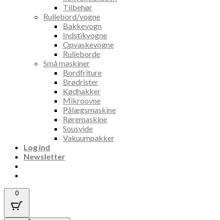
Tilbehør
Rullebord/vogne
Bakkevogn
Indstikvogne
Opvaskevogne
Rulleborde
Små maskiner
Bordfriture
Brødrister
Kødhakker
Mikroovne
Pålægsmaskine
Røremaskine
Sousvide
Vakuumpakker
Log ind
Newsletter
0