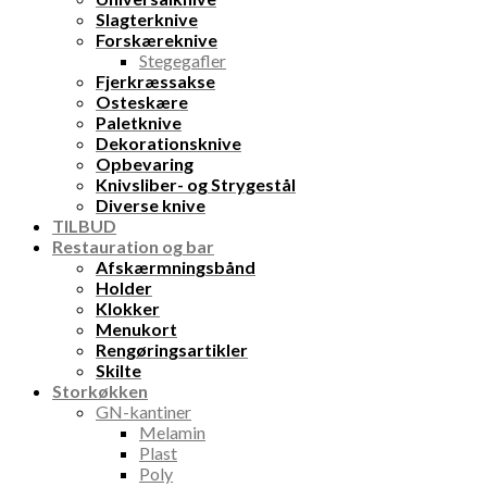
Slagterknive
Forskæreknive
Stegegafler
Fjerkræssakse
Osteskære
Paletknive
Dekorationsknive
Opbevaring
Knivsliber- og Strygestål
Diverse knive
TILBUD
Restauration og bar
Afskærmningsbånd
Holder
Klokker
Menukort
Rengøringsartikler
Skilte
Storkøkken
GN-kantiner
Melamin
Plast
Poly