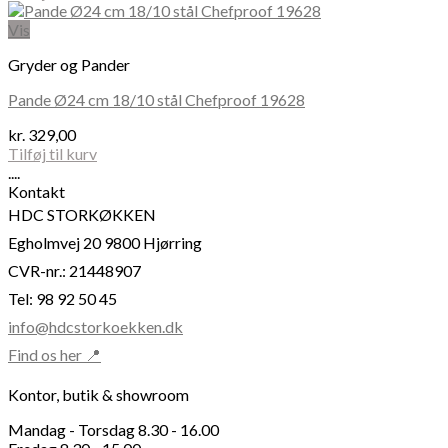
Vis
Gryder og Pander
Pande Ø24 cm 18/10 stål Chefproof 19628
kr.
329,00
Tilføj til kurv
....
Kontakt
HDC STORKØKKEN
Egholmvej 20 9800 Hjørring
CVR-nr.: 21448907
Tel: 98 92 50 45
info@hdcstorkoekken.dk
Find os her 📍
Kontor, butik & showroom
Mandag - Torsdag 8.30 - 16.00