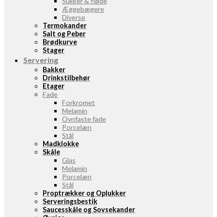
Sukker & fløde
Æggebægere
Diverse
Termokander
Salt og Peber
Brødkurve
Stager
Servering
Bakker
Drinkstilbehør
Etager
Fade
Forkromet
Melamin
Ovnfaste fade
Porcelæn
Stål
Madklokke
Skåle
Glas
Melamin
Porcelæn
Stål
Proptrækker og Oplukker
Serveringsbestik
Saucesskåle og Sovsekander