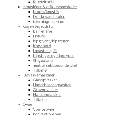
Rustfrit stål
Ismaskiner & drikkevandskøler
brudis/knust is
Drikkevandskøler
isterningmaskiner
koge/stegeudstyr
bain-marie
Friture
kipgryder/kipsteger
Kogebord
Lavastensgrill
Kipsteger og kipgryder
Stegeplade
neutral sektion/understel
Tilbehør
Opvaskemaskiner
Glasopvasker
Underbordsopvasker
Grovopvasker
Hætteopvasker
Tilbehør
Ovne
Combi ovne
konvektionsovn