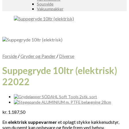
Sousvide
Vakuumpakker
Forside
/
Gryder og Pander
/
Diverse
Suppegryde 10ltr (elektrisk)
22022
kr.
1.187,50
En
elektrisk suppevarmer
et oplagt stykke køkkenudstyr,
som du nemt kan opbevare og finde frem ved behov.