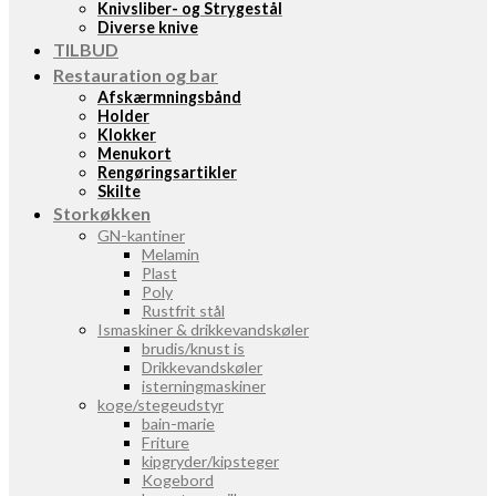
Knivsliber- og Strygestål
Diverse knive
TILBUD
Restauration og bar
Afskærmningsbånd
Holder
Klokker
Menukort
Rengøringsartikler
Skilte
Storkøkken
GN-kantiner
Melamin
Plast
Poly
Rustfrit stål
Ismaskiner & drikkevandskøler
brudis/knust is
Drikkevandskøler
isterningmaskiner
koge/stegeudstyr
bain-marie
Friture
kipgryder/kipsteger
Kogebord