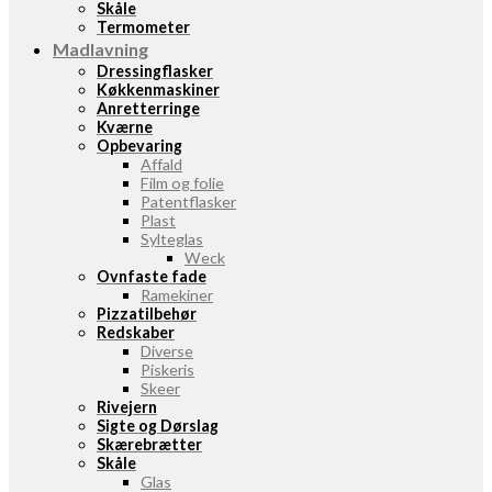
Skåle
Termometer
Madlavning
Dressingflasker
Køkkenmaskiner
Anretterringe
Kværne
Opbevaring
Affald
Film og folie
Patentflasker
Plast
Sylteglas
Weck
Ovnfaste fade
Ramekiner
Pizzatilbehør
Redskaber
Diverse
Piskeris
Skeer
Rivejern
Sigte og Dørslag
Skærebrætter
Skåle
Glas