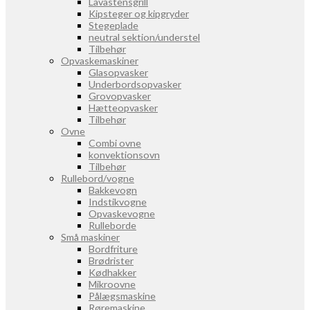
Lavastensgrill
Kipsteger og kipgryder
Stegeplade
neutral sektion/understel
Tilbehør
Opvaskemaskiner
Glasopvasker
Underbordsopvasker
Grovopvasker
Hætteopvasker
Tilbehør
Ovne
Combi ovne
konvektionsovn
Tilbehør
Rullebord/vogne
Bakkevogn
Indstikvogne
Opvaskevogne
Rulleborde
Små maskiner
Bordfriture
Brødrister
Kødhakker
Mikroovne
Pålægsmaskine
Røremaskine