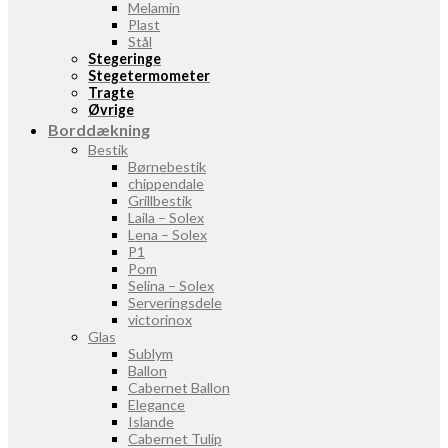
Melamin
Plast
Stål
Stegeringe
Stegetermometer
Tragte
Øvrige
Borddækning
Bestik
Børnebestik
chippendale
Grillbestik
Laila – Solex
Lena – Solex
P1
Pom
Selina – Solex
Serveringsdele
victorinox
Glas
Sublym
Ballon
Cabernet Ballon
Elegance
Islande
Cabernet Tulip