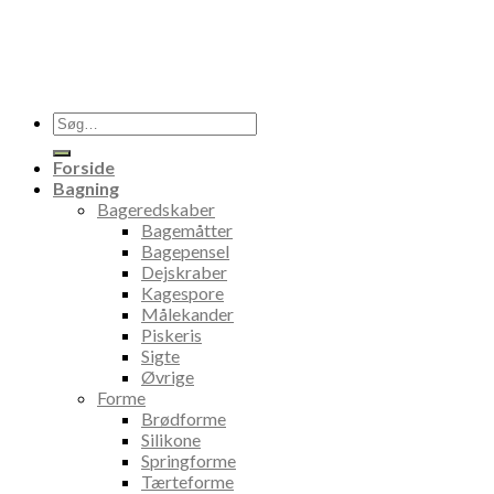
Søg
efter:
Forside
Bagning
Bageredskaber
Bagemåtter
Bagepensel
Dejskraber
Kagespore
Målekander
Piskeris
Sigte
Øvrige
Forme
Brødforme
Silikone
Springforme
Tærteforme