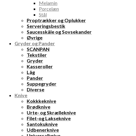
Melamin
Porcelæn
Stål
Proptrækker og Oplukker
Serveringsbestik
Saucesskåle og Sovsekander
Øvrige
Gryder og Pander
SCANPAN
Tekstiler
Gryder
Kasseroller
Låg
Pander
Suppegryder
Diverse
Knive
Kokkkeknive
Brødknive
Urte- og Skrælleknive
Filet-og Lakseknive
Santokuknive
Udbenerknive
Universalknive