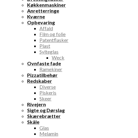
Køkkenmaskiner
Anretterringe
Kværne
Opbevaring
Affald
Film og folie
Patentflasker
Plast
Sylteglas
Weck
Ovnfaste fade
Ramekiner
Pizzatilbehør
Redskaber
Diverse
Piskeris
Skeer
Rivejern
Sigte og Dørslag
Skærebrætter
Skåle
Glas
Melamin