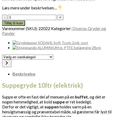
Læs mere under beskrivelsen…
Suppegryde
10ltr
Tilføj til kurv
(elektrisk)
Varenummer (SKU):
22022
Kategorier:
Diverse
,
Gryder og
22022
Pander
antal
Vælg
en
varekategori
Beskrivelse
Suppegryde 10ltr (elektrisk)
Suppe er ofte en fast del af menuen på en
buffet,
og det er
nogen hemmelighed, at kold
suppe
er ret kedeligt.
Derfor er det vigtigt, at
suppen
holdes varm på en
hensigtsmæssig og præsentabel måde, så gæsterne får lyst til
at smage og samtidig ikke brænder sig.