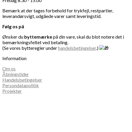
Fredag 8.30 - 15.00
Bemærk at der tages forbehold for trykfejl, restpartier,
leverandørsvigt, udgåede varer samt leveringstid.
Følg os på
Ønsker du
byttemærke
på din vare, skal du blot notere det i
bemærkningsfeltet ved betaling.
(Se vores bytteregler under
handelsbetingelser
.)
Information
Om os
Åbningstider
Handelsbetingelser
Persondatapolitik
Projekter