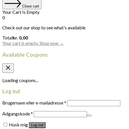
Close cart
Your Cart Is Empty
0
Check out our shop to see what's available
Cart
Total
kr.
0,00
Total:
Your cart is empty. Shop now →
Available Coupons
Loading coupons...
Log ind
Brugernavn eller e-mailadresse
*
Adgangskode
*
Husk mig
Log ind