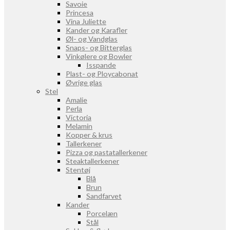
Savoie
Princesa
Vina Juliette
Kander og Karafler
Øl- og Vandglas
Snaps- og Bitterglas
Vinkølere og Bowler
Isspande
Plast- og Ploycabonat
Øvrige glas
Stel
Amalie
Perla
Victoria
Melamin
Kopper & krus
Tallerkener
Pizza og pastatallerkener
Steaktallerkener
Stentøj
Blå
Brun
Sandfarvet
Kander
Porcelæn
Stål