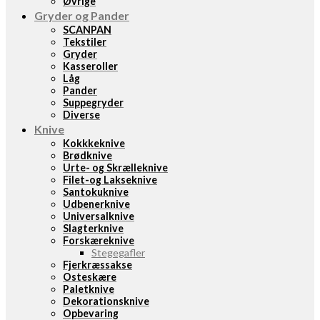
Øvrige
Gryder og Pander
SCANPAN
Tekstiler
Gryder
Kasseroller
Låg
Pander
Suppegryder
Diverse
Knive
Kokkkeknive
Brødknive
Urte- og Skrælleknive
Filet-og Lakseknive
Santokuknive
Udbenerknive
Universalknive
Slagterknive
Forskæreknive
Stegegafler
Fjerkræssakse
Osteskære
Paletknive
Dekorationsknive
Opbevaring