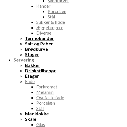
Sandfarvet
Kander
Porcelæn
Stål
Sukker & fløde
Æggebægere
Diverse
Termokander
Salt og Peber
Brødkurve
Stager
Servering
Bakker
Drinkstilbehør
Etager
Fade
Forkromet
Melamin
Ovnfaste fade
Porcelæn
Stål
Madklokke
Skåle
Glas