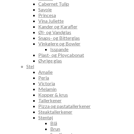
Cabernet Tulip
Savoie
Princesa
Vina Juliette
Kander og Karafler
Øl- og Vandglas
Snaps- og Bitterglas
Vinkølere og Bowler
Isspande
Plast- og Ploycabonat
Øvrige glas
Stel
Amalie
Perla
Victoria
Melamin
Kopper & krus
Tallerkener
Pizza og pastatallerkener
Steaktallerkener
Stentøj
Blå
Brun