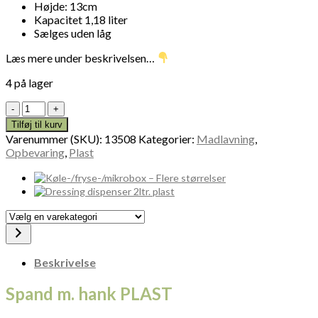
Højde: 13cm
Kapacitet 1,18 liter
Sælges uden låg
Læs mere under beskrivelsen…
4 på lager
Spand
m.
Tilføj til kurv
hank
Varenummer (SKU):
13508
Kategorier:
Madlavning
,
PLAST
Opbevaring
,
Plast
13508
antal
Vælg
en
varekategori
Beskrivelse
Spand m. hank PLAST