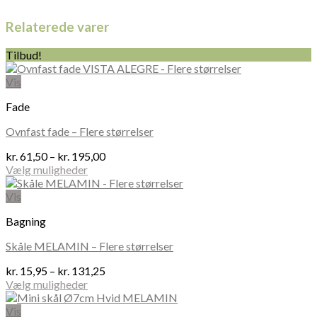
Relaterede varer
Tilbud!
Vis
Fade
Ovnfast fade – Flere størrelser
Prisinterval:
kr.
61,50
–
kr.
195,00
kr. 61,50
Vælg muligheder
Dette
til
vare
kr. 195,00
Vis
har
Bagning
flere
varianter.
Skåle MELAMIN – Flere størrelser
Mulighederne
kan
Prisinterval:
kr.
15,95
–
kr.
131,25
vælges
kr. 15,95
Vælg muligheder
på
Dette
til
varesiden
vare
kr. 131,25
Vis