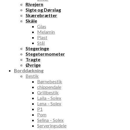
Rivejern
Sigte og Dørslag
Skærebrætter
Skåle
Glas
Melamin
Plast
Stål
Stegeringe
Stegetermometer
Tragte
Øvrige
Borddækning
Bestik
Børnebestik
chippendale
Grillbestik
Laila – Solex
Lena – Solex
P1
Pom
Selina – Solex
Serveringsdele