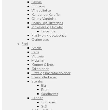
Savoie
Princesa
Vina Juliette
Kander og Karafler
Øl- og Vandglas
Snaps- og Bitterglas
Vinkølere og Bowler
Isspande
Plast- og Ploycabonat
Øvrige glas
Stel
Amalie
Perla
Victoria
Melamin
Kopper & krus
Tallerkener
Pizza og pastatallerkener
Steaktallerkener
Stentøj
Blå
Brun
Sandfarvet
Kander
Porcelæn
Stål