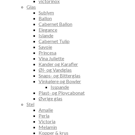
victorinox
Glas
Sublym
Ballon
Cabernet Ballon
Elegance
Islande
Cabernet Tulip
Savoie
Princesa
Vina Juliette
Kander og Karafler
Øl- og Vandglas
Snaps- og Bitterglas
Vinkølere og Bowler
Isspande
Plast- og Ploycabonat
Øvrige glas
Stel
Amalie
Perla
Victoria
Melamin
Kopper & krus