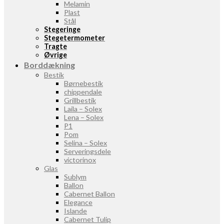
Melamin
Plast
Stål
Stegeringe
Stegetermometer
Tragte
Øvrige
Borddækning
Bestik
Børnebestik
chippendale
Grillbestik
Laila – Solex
Lena – Solex
P1
Pom
Selina – Solex
Serveringsdele
victorinox
Glas
Sublym
Ballon
Cabernet Ballon
Elegance
Islande
Cabernet Tulip