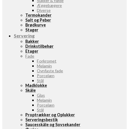
Sukker & fløde
Æggebægere
Diverse
Termokander
Salt og Peber
Brødkurve
Stager
Servering
Bakker
Drinkstilbehør
Etager
Fade
Forkromet
Melamin
Ovnfaste fade
Porcelæn
Stål
Madklokke
Skåle
Glas
Melamin
Porcelæn
Stål
Proptrækker og Oplukker
Serveringsbestik
Saucesskåle og Sovsekander