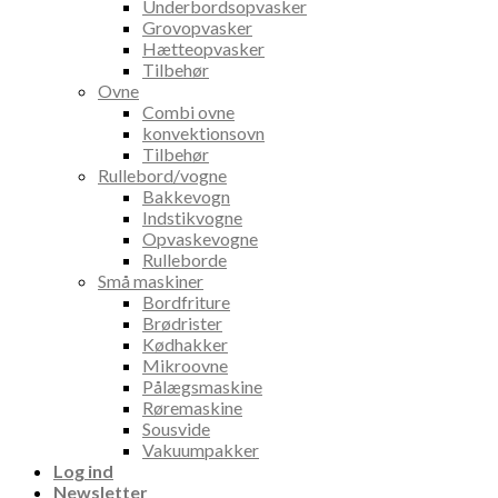
Underbordsopvasker
Grovopvasker
Hætteopvasker
Tilbehør
Ovne
Combi ovne
konvektionsovn
Tilbehør
Rullebord/vogne
Bakkevogn
Indstikvogne
Opvaskevogne
Rulleborde
Små maskiner
Bordfriture
Brødrister
Kødhakker
Mikroovne
Pålægsmaskine
Røremaskine
Sousvide
Vakuumpakker
Log ind
Newsletter