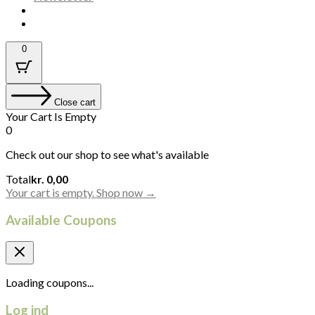
0
Close cart
Your Cart Is Empty
0
Check out our shop to see what's available
Cart
Total
kr.
0,00
Total:
Your cart is empty. Shop now →
Available Coupons
Loading coupons...
Log ind