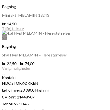
har
Bagning
flere
varianter.
Mini skål MELAMIN 13243
Mulighederne
kan
kr.
14,50
vælges
Tilføj til kurv
på
varesiden
Vis
Bagning
Skål Hvid MELAMIN – Flere størrelser
Prisinterval:
kr.
22,50
–
kr.
74,00
kr. 22,50
Vælg muligheder
Dette
til
....
vare
kr. 74,00
Kontakt
har
HDC STORKØKKEN
flere
Egholmvej 20 9800 Hjørring
varianter.
Mulighederne
CVR-nr.: 21448907
kan
Tel: 98 92 50 45
vælges
på