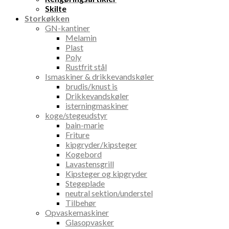
Skilte
Storkøkken
GN-kantiner
Melamin
Plast
Poly
Rustfrit stål
Ismaskiner & drikkevandskøler
brudis/knust is
Drikkevandskøler
isterningmaskiner
koge/stegeudstyr
bain-marie
Friture
kipgryder/kipsteger
Kogebord
Lavastensgrill
Kipsteger og kipgryder
Stegeplade
neutral sektion/understel
Tilbehør
Opvaskemaskiner
Glasopvasker