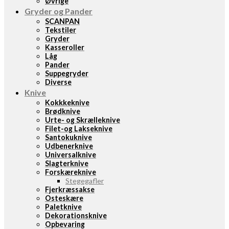
Øvrige
Gryder og Pander
SCANPAN
Tekstiler
Gryder
Kasseroller
Låg
Pander
Suppegryder
Diverse
Knive
Kokkkeknive
Brødknive
Urte- og Skrælleknive
Filet-og Lakseknive
Santokuknive
Udbenerknive
Universalknive
Slagterknive
Forskæreknive
Stegegafler
Fjerkræssakse
Osteskære
Paletknive
Dekorationsknive
Opbevaring