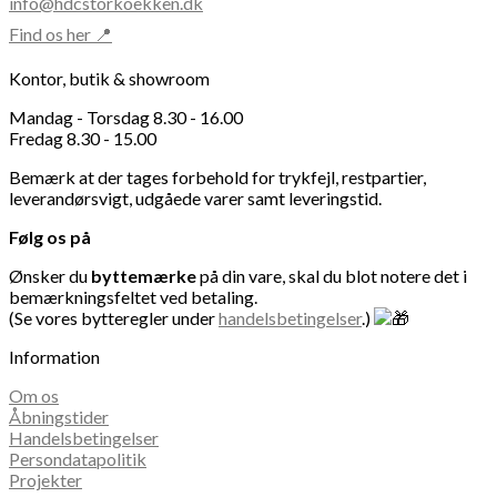
info@hdcstorkoekken.dk
varesiden
Find os her 📍
Kontor, butik & showroom
Mandag - Torsdag 8.30 - 16.00
Fredag 8.30 - 15.00
Bemærk at der tages forbehold for trykfejl, restpartier,
leverandørsvigt, udgåede varer samt leveringstid.
Følg os på
Ønsker du
byttemærke
på din vare, skal du blot notere det i
bemærkningsfeltet ved betaling.
(Se vores bytteregler under
handelsbetingelser
.)
Information
Om os
Åbningstider
Handelsbetingelser
Persondatapolitik
Projekter