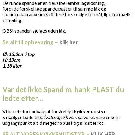
De runde spande er en fleksibel emballageløsning,
fordi de forskellige spande passer til samme låg og
spanden kan anvendes til flere forskellige formål, lige fra mælk
til maling.
OBS! spanden sælges uden låg.
Se alt til opbevaring –
klik her
Ø: 13,3cm i top
H: 13cm
1,18 liter
Var det ikke Spand m. hank PLAST du
ledte efter…
Vi har et stort udvalg af forskelligt
køkkenudstyr.
Vi sælger både til
private og erhverv
så vores vare er som
udgangspunkt altid meget
robust
og
slidstærkt
.
SE ALT VORES KØKKENUDSTYR –
KLIK HER