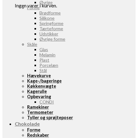
Øvrige
Ingen varer i kurven.
Forme
Brødforme
Silikone
Springforme
Tærteforme
Udstikker
Øvrige forme
Skåle
Glas
Melamin
Plast
Porcelæn
Stål
Hævekurve
Kage-/bageringe
Køkkenvægte
Kagerulle
Opbevaring
CONDI
Ramekiner
Termometer
Tyller og sprøjteposer
Chokolade
Forme
Redskaber