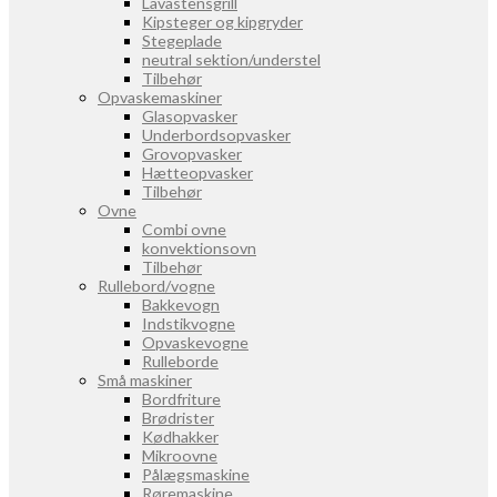
Lavastensgrill
Kipsteger og kipgryder
Stegeplade
neutral sektion/understel
Tilbehør
Opvaskemaskiner
Glasopvasker
Underbordsopvasker
Grovopvasker
Hætteopvasker
Tilbehør
Ovne
Combi ovne
konvektionsovn
Tilbehør
Rullebord/vogne
Bakkevogn
Indstikvogne
Opvaskevogne
Rulleborde
Små maskiner
Bordfriture
Brødrister
Kødhakker
Mikroovne
Pålægsmaskine
Røremaskine