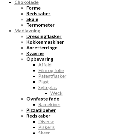
Chokolade
Forme
Redskaber
Skåle
Termometer
Madlavning
Dressingflasker
Køkkenmaskiner
Anretterringe
Kværne
Opbevaring
Affald
Film og folie
Patentflasker
Plast
Sylteglas
Weck
Ovnfaste fade
Ramekiner
Pizzatilbehør
Redskaber
Diverse
Piskeris
Skeer