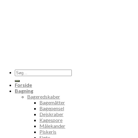
Søg
efter:
Forside
Bagning
Bageredskaber
Bagemåtter
Bagepensel
Dejskraber
Kagespore
Målekander
Piskeris
Sigte