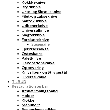
Kokkkeknive
Brødknive
Urte- og Skrælleknive
Filet-og Lakseknive
Santokuknive
Udbenerknive
Universalknive
Slagterknive
Forskæreknive
Stegegafler
Fjerkræssakse
Osteskære
Paletknive
Dekorationsknive
Opbevaring
Knivsliber- og Strygestål
Diverse knive
TILBUD
Restauration og bar
Afskærmningsbånd
Holder
Klokker
Menukort
Rengøringsartikler