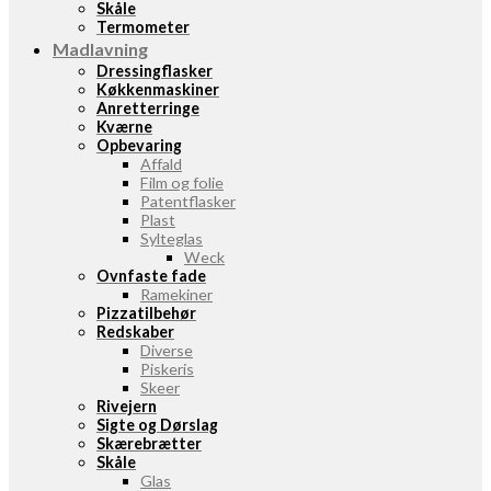
Skåle
Termometer
Madlavning
Dressingflasker
Køkkenmaskiner
Anretterringe
Kværne
Opbevaring
Affald
Film og folie
Patentflasker
Plast
Sylteglas
Weck
Ovnfaste fade
Ramekiner
Pizzatilbehør
Redskaber
Diverse
Piskeris
Skeer
Rivejern
Sigte og Dørslag
Skærebrætter
Skåle
Glas