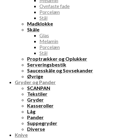
Melamin
Ovnfaste fade
Porcelæn
Stål
Madklokke
Skåle
Glas
Melamin
Porcelæn
Stål
Proptrækker og Oplukker
Serveringsbestik
Saucesskåle og Sovsekander
Øvrige
Gryder og Pander
SCANPAN
Tekstiler
Gryder
Kasseroller
Låg
Pander
Suppegryder
Diverse
Knive