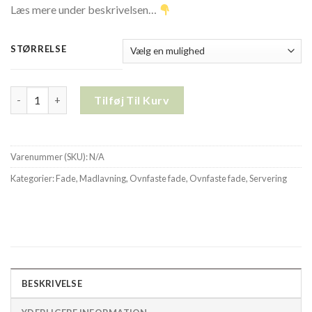
Læs mere under beskrivelsen…
STØRRELSE
Ovnfast fade GNmål - Flere størrelser antal
Tilføj Til Kurv
Varenummer (SKU):
N/A
Kategorier:
Fade
,
Madlavning
,
Ovnfaste fade
,
Ovnfaste fade
,
Servering
BESKRIVELSE