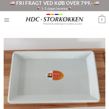
FRI FRAGT VED KØB OVER 799,-
Skip
to
1-3 dages levering
content
0