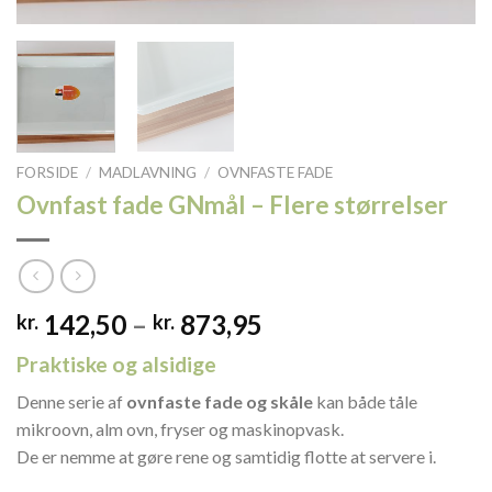
FORSIDE
/
MADLAVNING
/
OVNFASTE FADE
Ovnfast fade GNmål – Flere størrelser
Prisinterval:
142,50
–
873,95
kr.
kr.
kr. 142,50
Praktiske og alsidige
til
kr. 873,95
Denne serie af
ovnfaste fade og skåle
kan både tåle
mikroovn, alm ovn, fryser og maskinopvask.
De er nemme at gøre rene og samtidig flotte at servere i.