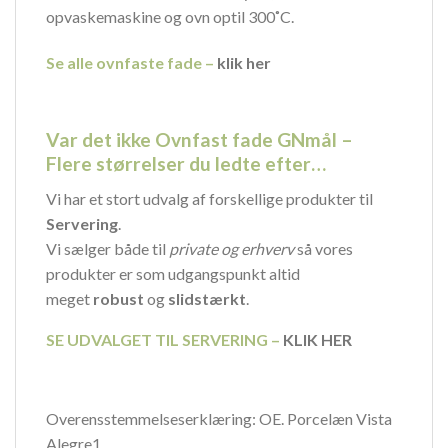
opvaskemaskine og ovn optil 300˚C.
Se alle ovnfaste fade –
klik her
Var det ikke Ovnfast fade GNmål –
Flere størrelser du ledte efter…
Vi har et stort udvalg af forskellige produkter til
Servering
.
Vi sælger både til
private og erhverv
så vores
produkter er som udgangspunkt altid
meget
robust
og
slidstærkt
.
SE UDVALGET TIL SERVERING –
KLIK HER
Overensstemmelseserklæring:
OE. Porcelæn Vista
Alegre1