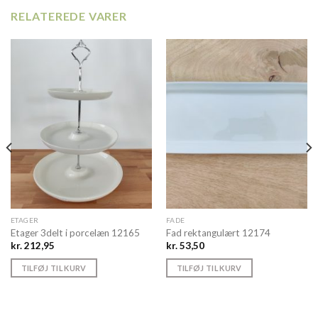
RELATEREDE VARER
ETAGER
FADE
Etager 3delt i porcelæn 12165
Fad rektangulært 12174
kr.
212,95
kr.
53,50
TILFØJ TIL KURV
TILFØJ TIL KURV