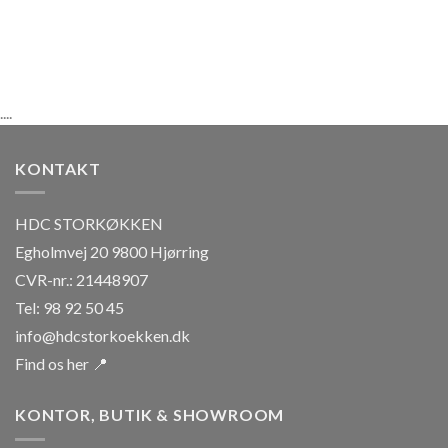
kan
vælges
på
varesiden
....
KONTAKT
HDC STORKØKKEN
Egholmvej 20 9800 Hjørring
CVR-nr.: 21448907
Tel: 98 92 50 45
info@hdcstorkoekken.dk
Find os her 📍
KONTOR, BUTIK & SHOWROOM