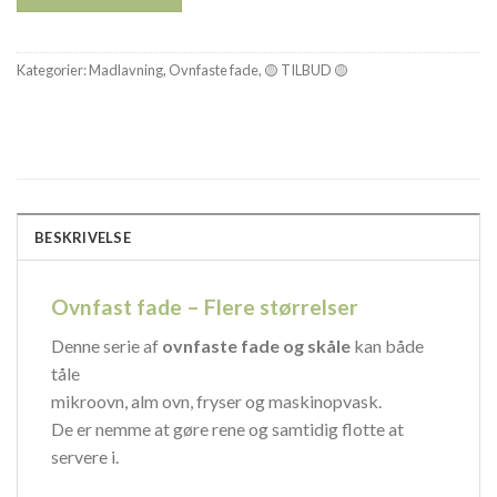
Kategorier:
Madlavning
,
Ovnfaste fade
,
🟡 TILBUD 🟡
BESKRIVELSE
Ovnfast fade – Flere størrelser
Denne serie af
ovnfaste fade og skåle
kan både
tåle
mikroovn, alm ovn, fryser og maskinopvask.
De er nemme at gøre rene og samtidig flotte at
servere i.