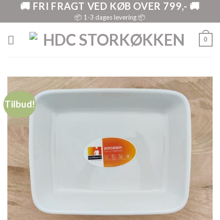
🚚 FRI FRAGT VED KØB OVER 799,- 🚚
Skip
to
📦 1-3 dages levering 📦
content
0
Tilbud!