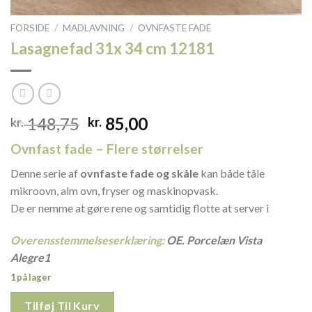
FORSIDE
/
MADLAVNING
/
OVNFASTE FADE
Lasagnefad 31x 34 cm 12181
Den
Den
148,75
85,00
kr.
kr.
oprindelige
aktuelle
Ovnfast fade – Flere størrelser
pris
pris
var:
er:
Denne serie af
ovnfaste fade og skåle
kan både tåle
kr. 148,75.
kr. 85,00.
mikroovn, alm ovn, fryser og maskinopvask.
De er nemme at gøre rene og samtidig flotte at server i
Overensstemmelseserklæring:
OE. Porcelæn Vista
Alegre1
1 på lager
Tilføj Til Kurv