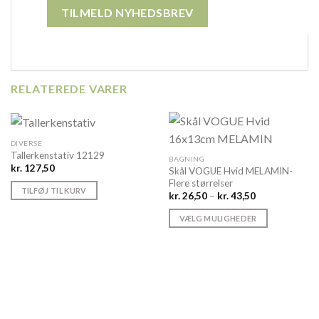
RELATEREDE VARER
DIVERSE
Tallerkenstativ 12129
BAGNING
kr.
127,50
Skål VOGUE Hvid MELAMIN-
Flere størrelser
TILFØJ TIL KURV
Prisinterval:
kr.
26,50
–
kr.
43,50
kr. 26,50
til
VÆLG MULIGHEDER
kr. 43,50
Dette
vare
har
flere
varianter.
Mulighederne