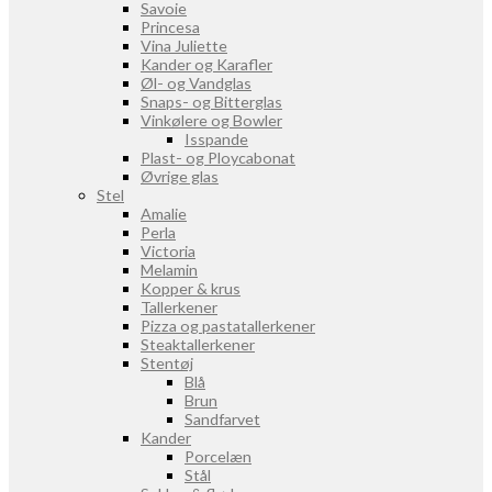
Savoie
Princesa
Vina Juliette
Kander og Karafler
Øl- og Vandglas
Snaps- og Bitterglas
Vinkølere og Bowler
Isspande
Plast- og Ploycabonat
Øvrige glas
Stel
Amalie
Perla
Victoria
Melamin
Kopper & krus
Tallerkener
Pizza og pastatallerkener
Steaktallerkener
Stentøj
Blå
Brun
Sandfarvet
Kander
Porcelæn
Stål