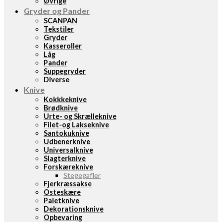
Øvrige
Gryder og Pander
SCANPAN
Tekstiler
Gryder
Kasseroller
Låg
Pander
Suppegryder
Diverse
Knive
Kokkkeknive
Brødknive
Urte- og Skrælleknive
Filet-og Lakseknive
Santokuknive
Udbenerknive
Universalknive
Slagterknive
Forskæreknive
Stegegafler
Fjerkræssakse
Osteskære
Paletknive
Dekorationsknive
Opbevaring