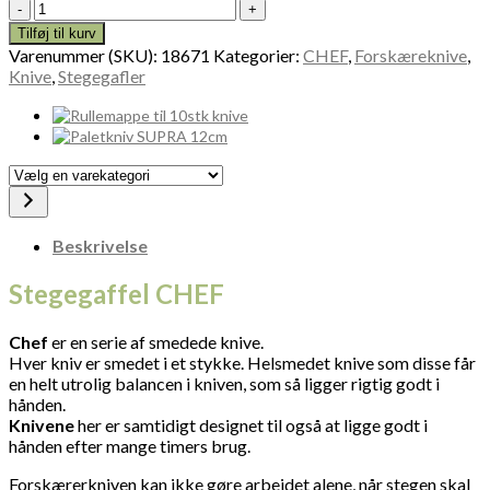
Stegegaffel
CHEF
Tilføj til kurv
18671
Varenummer (SKU):
18671
Kategorier:
CHEF
,
Forskæreknive
,
antal
Knive
,
Stegegafler
Vælg
en
varekategori
Beskrivelse
Stegegaffel CHEF
Chef
er en serie af smedede knive.
Hver kniv er smedet i et stykke. Helsmedet knive som disse får
en helt utrolig balancen i kniven, som så ligger rigtig godt i
hånden.
Knivene
her er samtidigt designet til også at ligge godt i
hånden efter mange timers brug.
Forskærerkniven kan ikke gøre arbejdet alene, når stegen skal