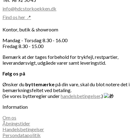
info@hdcstorkoekken.dk
Find os her 📍
Kontor, butik & showroom
Mandag - Torsdag 8.30 - 16.00
Fredag 8.30 - 15.00
Bemærk at der tages forbehold for trykfejl, restpartier,
leverandørsvigt, udgåede varer samt leveringstid.
Følg os på
Ønsker du
byttemærke
på din vare, skal du blot notere det i
bemærkningsfeltet ved betaling.
(Se vores bytteregler under
handelsbetingelser
.)
Information
Om os
Åbningstider
Handelsbetingelser
Persondatapolitik