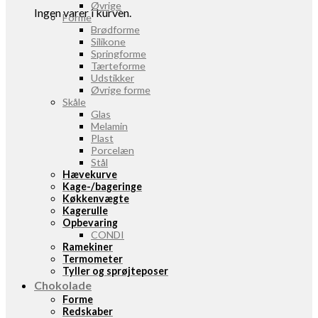
Øvrige
Ingen varer i kurven.
Forme
Brødforme
Silikone
Springforme
Tærteforme
Udstikker
Øvrige forme
Skåle
Glas
Melamin
Plast
Porcelæn
Stål
Hævekurve
Kage-/bageringe
Køkkenvægte
Kagerulle
Opbevaring
CONDI
Ramekiner
Termometer
Tyller og sprøjteposer
Chokolade
Forme
Redskaber