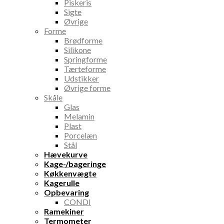
Piskeris
Sigte
Øvrige
Forme
Brødforme
Silikone
Springforme
Tærteforme
Udstikker
Øvrige forme
Skåle
Glas
Melamin
Plast
Porcelæn
Stål
Hævekurve
Kage-/bageringe
Køkkenvægte
Kagerulle
Opbevaring
CONDI
Ramekiner
Termometer