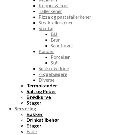
Kopper & krus
Tallerkener
Pizza og pastatallerkener
Steaktallerkener
Stentøj
Blå
Brun
Sandfarvet
Kander
Porcelæn
Stål
Sukker & fløde
Æggebægere
Diverse
Termokander
Salt og Peber
Brødkurve
Stager
Servering
Bakker
Drinkstilbehør
Etager
Fade