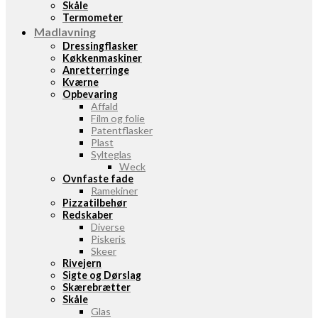
Skåle
Termometer
Madlavning
Dressingflasker
Køkkenmaskiner
Anretterringe
Kværne
Opbevaring
Affald
Film og folie
Patentflasker
Plast
Sylteglas
Weck
Ovnfaste fade
Ramekiner
Pizzatilbehør
Redskaber
Diverse
Piskeris
Skeer
Rivejern
Sigte og Dørslag
Skærebrætter
Skåle
Glas