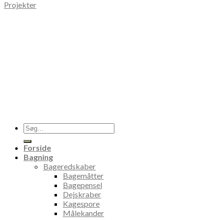
Projekter
Søg
efter:
Forside
Bagning
Bageredskaber
Bagemåtter
Bagepensel
Dejskraber
Kagespore
Målekander