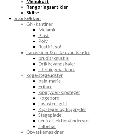
Menukort
Rengøringsartikler
Skilte
Storkøkken
GN-kantiner
Melamin
Plast
Poly
Rustfrit stål
Ismaskiner & drikkevandskøler
brudis/knust is
Drikkevandskøler
isterningmaskiner
koge/stegeudstyr
bain-marie
Friture
kipgryder/kipsteger
Kogebord
Lavastensgrill
Kipsteger og kipgryder
Stegeplade
neutral sektion/understel
Tilbehør
Opvaskemaskiner