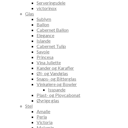
Serveringsdele
victorinox
Glas
Sublym
Ballon
Cabernet Ballon
Elegance
Islande
Cabernet Tulip
Savoie
Princesa
Vina Juliette
Kander og Karafler
Øl- og Vandglas
Snaps- og Bitterglas
Vinkølere og Bowler
Isspande
Plast- og Ploycabonat
Øvrige glas
Stel
Amalie
Perla
Victoria
Melamin