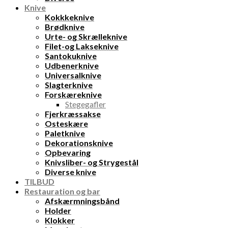
Knive
Kokkkeknive
Brødknive
Urte- og Skrælleknive
Filet-og Lakseknive
Santokuknive
Udbenerknive
Universalknive
Slagterknive
Forskæreknive
Stegegafler
Fjerkræssakse
Osteskære
Paletknive
Dekorationsknive
Opbevaring
Knivsliber- og Strygestål
Diverse knive
TILBUD
Restauration og bar
Afskærmningsbånd
Holder
Klokker