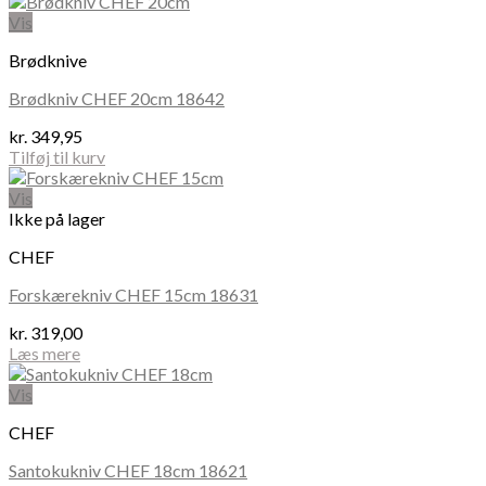
Vis
Brødknive
Brødkniv CHEF 20cm 18642
kr.
349,95
Tilføj til kurv
Vis
Ikke på lager
CHEF
Forskærekniv CHEF 15cm 18631
kr.
319,00
Læs mere
Vis
CHEF
Santokukniv CHEF 18cm 18621