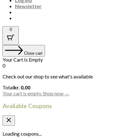
Log ind
Newsletter
0
Close cart
Your Cart Is Empty
0
Check out our shop to see what's available
Cart
Total
kr.
0,00
Total:
Your cart is empty. Shop now →
Available Coupons
Loading coupons...