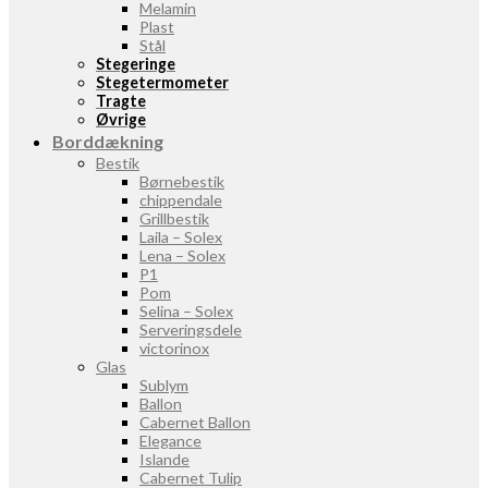
Melamin
Plast
Stål
Stegeringe
Stegetermometer
Tragte
Øvrige
Borddækning
Bestik
Børnebestik
chippendale
Grillbestik
Laila – Solex
Lena – Solex
P1
Pom
Selina – Solex
Serveringsdele
victorinox
Glas
Sublym
Ballon
Cabernet Ballon
Elegance
Islande
Cabernet Tulip