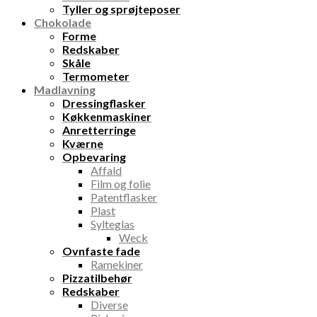
Tyller og sprøjteposer
Chokolade
Forme
Redskaber
Skåle
Termometer
Madlavning
Dressingflasker
Køkkenmaskiner
Anretterringe
Kværne
Opbevaring
Affald
Film og folie
Patentflasker
Plast
Sylteglas
Weck
Ovnfaste fade
Ramekiner
Pizzatilbehør
Redskaber
Diverse