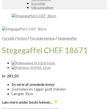
Sousvide
Vakuumpakker
Forside
/
Knive
/
Forskæreknive
/
Stegegafler
Stegegaffel CHEF 18671
kr.
281,50
En serie af smedede knive
God balancen, Ligger godt i hånden
Længde 30cm
Læs mere under beskrivelsen…