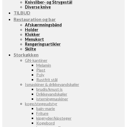
Knivsliber- og Strygestål
Diverse knive
TILBUD
Restauration og bar
Afskærmningsbånd
Holder
Klokker
Menukort
Rengøringsartikler
Skilte
Storkøkken
GN-kantiner
Melamin
Plast
Poly
Rustfrit stål
Ismaskiner & drikkevandskøler
brudis/knust is
Drikkevandskøler
isterningmaskiner
koge/stegeudstyr
bain-marie
Friture
kipgryder/kipsteger
Kogebord