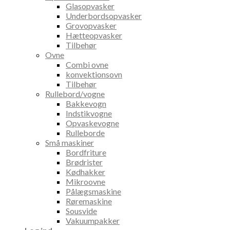
Glasopvasker
Underbordsopvasker
Grovopvasker
Hætteopvasker
Tilbehør
Ovne
Combi ovne
konvektionsovn
Tilbehør
Rullebord/vogne
Bakkevogn
Indstikvogne
Opvaskevogne
Rulleborde
Små maskiner
Bordfriture
Brødrister
Kødhakker
Mikroovne
Pålægsmaskine
Røremaskine
Sousvide
Vakuumpakker