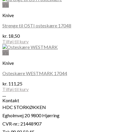
Vis
Knive
Strenge til OSTI osteskære 17048
kr.
18,50
Tilføj til kurv
Vis
Knive
Osteskære WESTMARK 17044
kr.
111,25
Tilføj til kurv
....
Kontakt
HDC STORKØKKEN
Egholmvej 20 9800 Hjørring
CVR-nr.: 21448907
Tel: 98 92 50 45