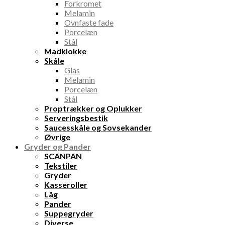
Forkromet
Melamin
Ovnfaste fade
Porcelæn
Stål
Madklokke
Skåle
Glas
Melamin
Porcelæn
Stål
Proptrækker og Oplukker
Serveringsbestik
Saucesskåle og Sovsekander
Øvrige
Gryder og Pander
SCANPAN
Tekstiler
Gryder
Kasseroller
Låg
Pander
Suppegryder
Diverse