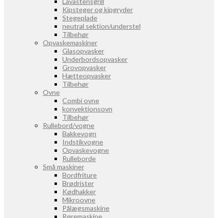
Lavastensgrill
Kipsteger og kipgryder
Stegeplade
neutral sektion/understel
Tilbehør
Opvaskemaskiner
Glasopvasker
Underbordsopvasker
Grovopvasker
Hætteopvasker
Tilbehør
Ovne
Combi ovne
konvektionsovn
Tilbehør
Rullebord/vogne
Bakkevogn
Indstikvogne
Opvaskevogne
Rulleborde
Små maskiner
Bordfriture
Brødrister
Kødhakker
Mikroovne
Pålægsmaskine
Røremaskine