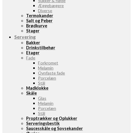
Sukker & fløde
Æggebægere
Diverse
Termokander
Salt og Peber
Brødkurve
Stager
Servering
Bakker
Drinkstilbehør
Etager
Fade
Forkromet
Melamin
Ovnfaste fade
Porcelæn
Stål
Madklokke
Skåle
Glas
Melamin
Porcelæn
Stål
Proptrækker og Oplukker
Serveringsbestik
Saucesskåle og Sovsekander