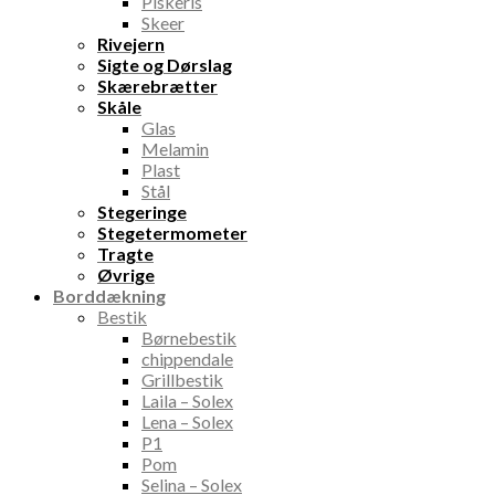
Piskeris
Skeer
Rivejern
Sigte og Dørslag
Skærebrætter
Skåle
Glas
Melamin
Plast
Stål
Stegeringe
Stegetermometer
Tragte
Øvrige
Borddækning
Bestik
Børnebestik
chippendale
Grillbestik
Laila – Solex
Lena – Solex
P1
Pom
Selina – Solex