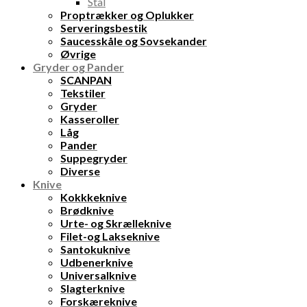
Stål
Proptrækker og Oplukker
Serveringsbestik
Saucesskåle og Sovsekander
Øvrige
Gryder og Pander
SCANPAN
Tekstiler
Gryder
Kasseroller
Låg
Pander
Suppegryder
Diverse
Knive
Kokkkeknive
Brødknive
Urte- og Skrælleknive
Filet-og Lakseknive
Santokuknive
Udbenerknive
Universalknive
Slagterknive
Forskæreknive