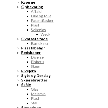
Kværne
Opbevaring
Affald
Film og folie
Patentflasker
Plast
Sylteglas
Weck
Ovnfaste fade
Ramekiner
Pizzatilbehør
Redskaber
Diverse
Piskeris
Skeer
Rivejern
Sigte og Dørslag
Skærebrætter
Skåle
Glas
Melamin
Plast
Stål
Stegeringe