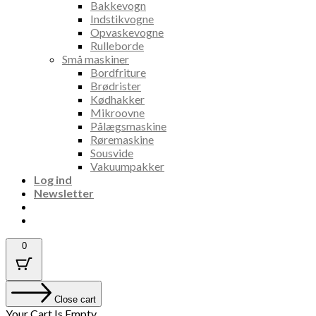
Bakkevogn
Indstikvogne
Opvaskevogne
Rulleborde
Små maskiner
Bordfriture
Brødrister
Kødhakker
Mikroovne
Pålægsmaskine
Røremaskine
Sousvide
Vakuumpakker
Log ind
Newsletter
0
Close cart
Your Cart Is Empty