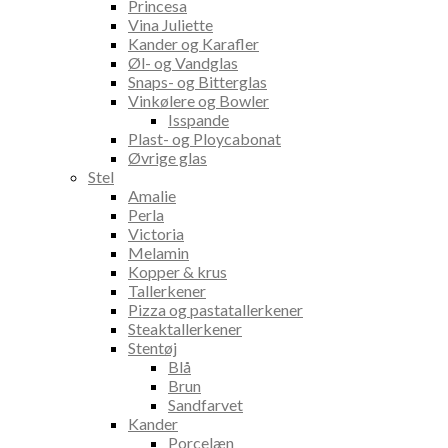
Princesa
Vina Juliette
Kander og Karafler
Øl- og Vandglas
Snaps- og Bitterglas
Vinkølere og Bowler
Isspande
Plast- og Ploycabonat
Øvrige glas
Stel
Amalie
Perla
Victoria
Melamin
Kopper & krus
Tallerkener
Pizza og pastatallerkener
Steaktallerkener
Stentøj
Blå
Brun
Sandfarvet
Kander
Porcelæn