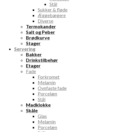
Stål
Sukker & fløde
Æggebægere
Diverse
Termokander
Salt og Peber
Brødkurve
Stager
Servering
Bakker
Drinkstilbehør
Etager
Fade
Forkromet
Melamin
Ovnfaste fade
Porcelæn
Stål
Madklokke
Skåle
Glas
Melamin
Porcelæn