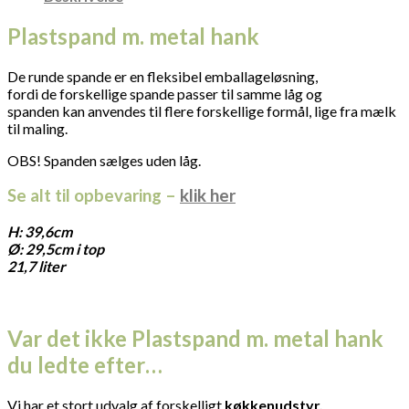
Plastspand m. metal hank
De runde spande er en fleksibel emballageløsning,
fordi de forskellige spande passer til samme låg og
spanden kan anvendes til flere forskellige formål, lige fra mælk
til maling.
OBS! Spanden sælges uden låg.
Se alt til opbevaring –
klik her
H: 39,6cm
Ø: 29,5cm i top
21,7 liter
Var det ikke Plastspand m. metal hank
du ledte efter…
Vi har et stort udvalg af forskelligt
køkkenudstyr.