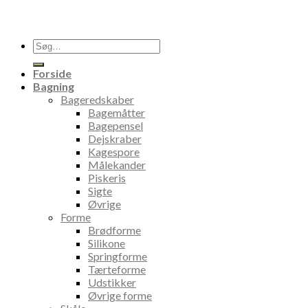
Søg
efter:
Forside
Bagning
Bageredskaber
Bagemåtter
Bagepensel
Dejskraber
Kagespore
Målekander
Piskeris
Sigte
Øvrige
Forme
Brødforme
Silikone
Springforme
Tærteforme
Udstikker
Øvrige forme