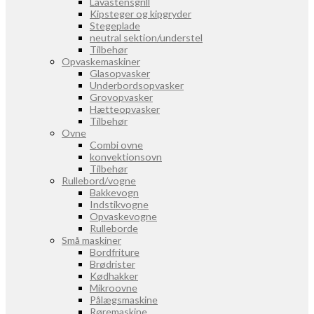
Lavastensgrill
Kipsteger og kipgryder
Stegeplade
neutral sektion/understel
Tilbehør
Opvaskemaskiner
Glasopvasker
Underbordsopvasker
Grovopvasker
Hætteopvasker
Tilbehør
Ovne
Combi ovne
konvektionsovn
Tilbehør
Rullebord/vogne
Bakkevogn
Indstikvogne
Opvaskevogne
Rulleborde
Små maskiner
Bordfriture
Brødrister
Kødhakker
Mikroovne
Pålægsmaskine
Røremaskine