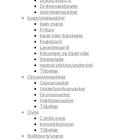
Drikkevandskøler
isterningmaskiner
koge/stegeudstyr
bain-marie
Friture
kipgryder/kipsteger
Kogebord
Lavastensgrill
Kipsteger og kipgryder
Stegeplade
neutral sektion/understel
Tilbehør
Opvaskemaskiner
Glasopvasker
Underbordsopvasker
Grovopvasker
Hætteopvasker
Tilbehør
Ovne
Combi ovne
konvektionsovn
Tilbehør
Rullebord/vogne