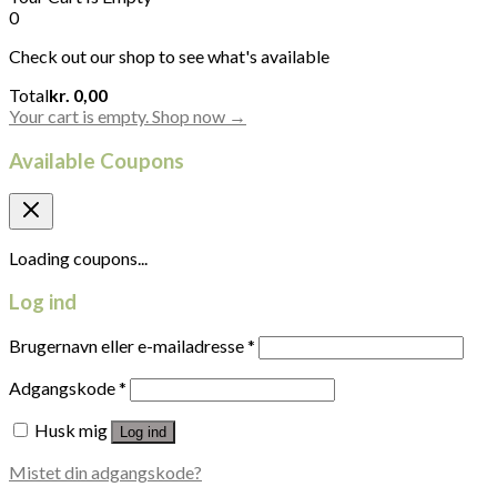
0
Check out our shop to see what's available
Cart
Total
kr.
0,00
Total:
Your cart is empty. Shop now →
Available Coupons
Loading coupons...
Log ind
Brugernavn eller e-mailadresse
*
Adgangskode
*
Husk mig
Log ind
Mistet din adgangskode?