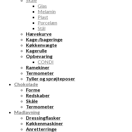
Skåle
Glas
Melamin
Plast
Porcelæn
Stål
Hævekurve
Kage-/bageringe
Køkkenvægte
Kagerulle
Opbevaring
CONDI
Ramekiner
Termometer
Tyller og sprøjteposer
Chokolade
Forme
Redskaber
Skåle
Termometer
Madlavning
Dressingflasker
Køkkenmaskiner
Anretterringe