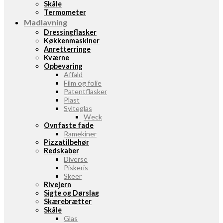
Skåle
Termometer
Madlavning
Dressingflasker
Køkkenmaskiner
Anretterringe
Kværne
Opbevaring
Affald
Film og folie
Patentflasker
Plast
Sylteglas
Weck
Ovnfaste fade
Ramekiner
Pizzatilbehør
Redskaber
Diverse
Piskeris
Skeer
Rivejern
Sigte og Dørslag
Skærebrætter
Skåle
Glas