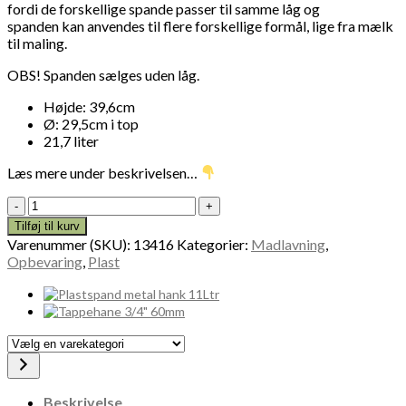
fordi de forskellige spande passer til samme låg og
spanden kan anvendes til flere forskellige formål, lige fra mælk
til maling.
OBS! Spanden sælges uden låg.
Højde: 39,6cm
Ø: 29,5cm i top
21,7 liter
Læs mere under beskrivelsen…
Plastspand
m.
Tilføj til kurv
metal
Varenummer (SKU):
13416
Kategorier:
Madlavning
,
hank
Opbevaring
,
Plast
13416
antal
Vælg
en
varekategori
Beskrivelse