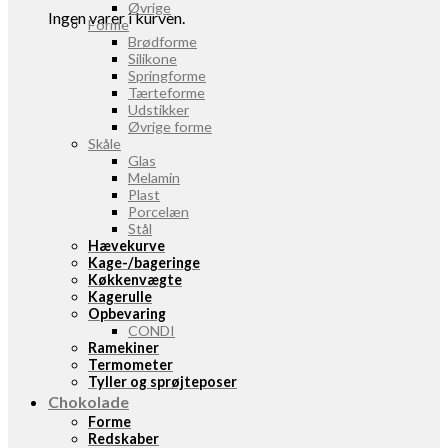
Øvrige
Ingen varer i kurven.
Forme
Brødforme
Silikone
Springforme
Tærteforme
Udstikker
Øvrige forme
Skåle
Glas
Melamin
Plast
Porcelæn
Stål
Hævekurve
Kage-/bageringe
Køkkenvægte
Kagerulle
Opbevaring
CONDI
Ramekiner
Termometer
Tyller og sprøjteposer
Chokolade
Forme
Redskaber