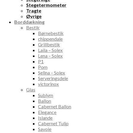
Stegetermometer
Tragte
Øvrige
Borddækning
Bestik
Børnebestik
chippendale
Grillbestik
Laila – Solex
Lena – Solex
P1
Pom
Selina – Solex
Serveringsdele
victorinox
Glas
Sublym
Ballon
Cabernet Ballon
Elegance
Islande
Cabernet Tulip
Savoie