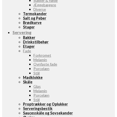
Sukker & fløde
Æggebægere
Diverse
Termokander
Salt og Peber
Brødkurve
Stager
Servering
Bakker
Drinkstilbehør
Etager
Fade
Forkromet
Melamin
Ovnfaste fade
Porcelæn
Stål
Madklokke
Skåle
Glas
Melamin
Porcelæn
Stål
Proptrækker og Oplukker
Serveringsbestik
Saucesskåle og Sovsekander