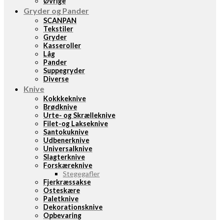
Øvrige
Gryder og Pander
SCANPAN
Tekstiler
Gryder
Kasseroller
Låg
Pander
Suppegryder
Diverse
Knive
Kokkkeknive
Brødknive
Urte- og Skrælleknive
Filet-og Lakseknive
Santokuknive
Udbenerknive
Universalknive
Slagterknive
Forskæreknive
Stegegafler
Fjerkræssakse
Osteskære
Paletknive
Dekorationsknive
Opbevaring