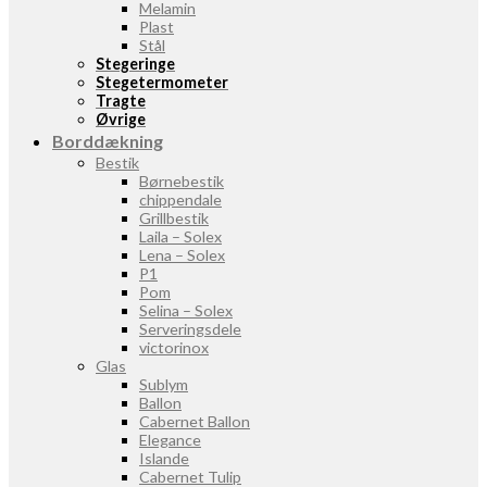
Melamin
Plast
Stål
Stegeringe
Stegetermometer
Tragte
Øvrige
Borddækning
Bestik
Børnebestik
chippendale
Grillbestik
Laila – Solex
Lena – Solex
P1
Pom
Selina – Solex
Serveringsdele
victorinox
Glas
Sublym
Ballon
Cabernet Ballon
Elegance
Islande
Cabernet Tulip