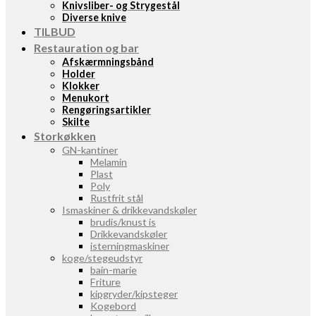
Knivsliber- og Strygestål
Diverse knive
TILBUD
Restauration og bar
Afskærmningsbånd
Holder
Klokker
Menukort
Rengøringsartikler
Skilte
Storkøkken
GN-kantiner
Melamin
Plast
Poly
Rustfrit stål
Ismaskiner & drikkevandskøler
brudis/knust is
Drikkevandskøler
isterningmaskiner
koge/stegeudstyr
bain-marie
Friture
kipgryder/kipsteger
Kogebord