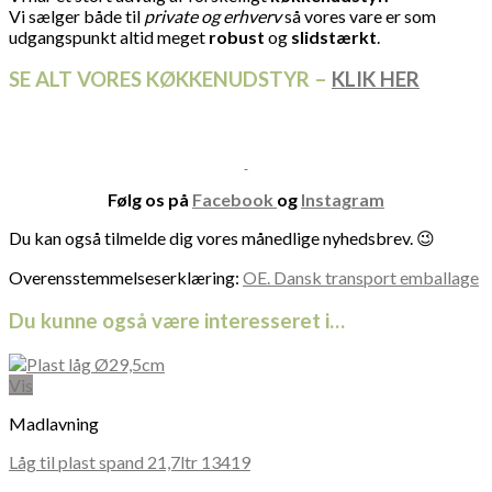
Vi sælger både til
private og erhverv
så vores vare er som
udgangspunkt altid meget
robust
og
slidstærkt
.
SE ALT VORES KØKKENUDSTYR –
KLIK HER
Følg os på
Facebook
og
Instagram
Du kan også tilmelde dig vores månedlige nyhedsbrev. 😉
Overensstemmelseserklæring:
OE. Dansk transport emballage
Du kunne også være interesseret i…
Vis
Madlavning
Låg til plast spand 21,7ltr 13419