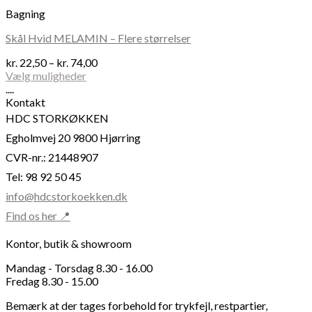
har
Bagning
flere
varianter.
Skål Hvid MELAMIN – Flere størrelser
Mulighederne
kan
Prisinterval:
kr.
22,50
–
kr.
74,00
vælges
kr. 22,50
Vælg muligheder
på
Dette
til
....
varesiden
vare
kr. 74,00
Kontakt
har
HDC STORKØKKEN
flere
Egholmvej 20 9800 Hjørring
varianter.
Mulighederne
CVR-nr.: 21448907
kan
Tel: 98 92 50 45
vælges
på
info@hdcstorkoekken.dk
varesiden
Find os her 📍
Kontor, butik & showroom
Mandag - Torsdag 8.30 - 16.00
Fredag 8.30 - 15.00
Bemærk at der tages forbehold for trykfejl, restpartier,