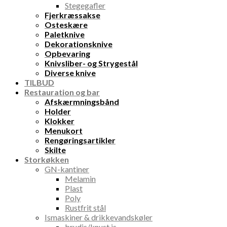
Stegegafler
Fjerkræssakse
Osteskære
Paletknive
Dekorationsknive
Opbevaring
Knivsliber- og Strygestål
Diverse knive
TILBUD
Restauration og bar
Afskærmningsbånd
Holder
Klokker
Menukort
Rengøringsartikler
Skilte
Storkøkken
GN-kantiner
Melamin
Plast
Poly
Rustfrit stål
Ismaskiner & drikkevandskøler
brudis/knust is