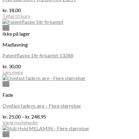
kr.
18,00
Tilføj til kurv
Vis
Ikke på lager
Madlavning
Patentflaske 1ltr firkantet 13288
kr.
30,00
Læs mere
Vis
Fade
Ovnfast fade m. øre – Flere størrelser
Prisinterval:
kr.
25,00
–
kr.
248,95
kr. 25,00
Vælg muligheder
Dette
til
vare
kr. 248,95
Vis