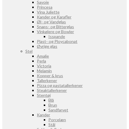
Savoie
Princesa
Vina Juliette
Kander og Karafler
Øl- og Vandglas
Snaps- og Bitterglas
Vinkølere og Bowler
Isspande
Plast- og Ploycabonat
Øvrige glas
Stel
Amalie
Perla
Victoria
Melamin
Kopper & krus
Tallerkener
Pizza og pastatallerkener
Steaktallerkener
Stentøj
Blå
Brun
Sandfarvet
Kander
Porcelæn
Stål