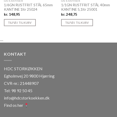
GN KANTINER
GN KANTINER
1/6GN RUSTFRIT STÅL 65mm
1/1GN RUSTFRIT STÅL 40mm
KANTINE 1ltr 25024
KANTINE 5,1ltr 25001
kr.
148,95
kr.
248,75
TILFØJ TIL KURV
TILFØJ TIL KURV
....
KONTAKT
HDC STORKØKKEN
Egholmvej 20 9800 Hjørring
CVR-nr.: 21448907
Tel: 98 92 50 45
info@hdcstorkoekken.dk
Find os her