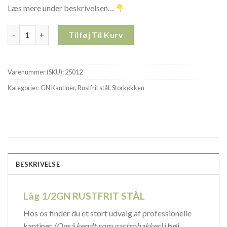
Læs mere under beskrivelsen…
Låg 1/2GN RUSTFRIT STÅL 25012 antal
Tilføj Til Kurv
Varenummer (SKU):
25012
Kategorier:
GN Kantiner
,
Rustfrit stål
,
Storkøkken
BESKRIVELSE
Låg 1/2GN RUSTFRIT STÅL
Hos os finder du et stort udvalg af professionelle
kantiner
(Også kendt som gastrobakker)
i
høj