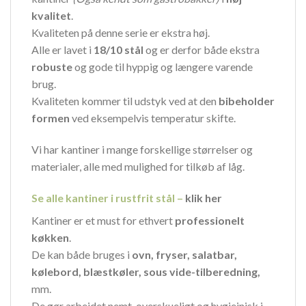
kvalitet
.
Kvaliteten på denne serie er ekstra høj.
Alle er lavet i
18/10 stål
og er derfor både ekstra
robuste
og gode til hyppig og længere varende
brug.
Kvaliteten kommer til udstyk ved at den
bibeholder
formen
ved eksempelvis temperatur skifte.
Vi har kantiner i mange forskellige størrelser og
materialer, alle med mulighed for tilkøb af låg.
Se alle kantiner i rustfrit stål –
klik her
Kantiner er et must for ethvert
professionelt
køkken
.
De kan både bruges i
ovn, fryser, salatbar,
kølebord, blæstkøler, sous
vide-tilberedning,
mm.
De gør arbejdet nemt, overskueligt og hygiejnisk i