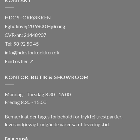
KONTAKT
HDC STORKØKKEN
Egholmvej 20 9800 Hjørring
CVR-nr.: 21448907
Tel: 98 92 50 45
info@hdcstorkoekken.dk
Find os her 📍
KONTOR, BUTIK & SHOWROOM
Mandag - Torsdag 8.30 - 16.00
Fredag 8.30 - 15.00
Bemærk at der tages forbehold for trykfejl, restpartier,
leverandørsvigt, udgåede varer samt leveringstid.
Følg os på