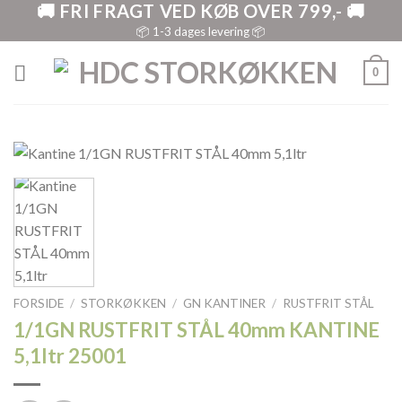
🚚 FRI FRAGT VED KØB OVER 799,- 🚚
Skip
to
📦 1-3 dages levering 📦
content
0
FORSIDE
/
STORKØKKEN
/
GN KANTINER
/
RUSTFRIT STÅL
1/1GN RUSTFRIT STÅL 40mm KANTINE
5,1ltr 25001