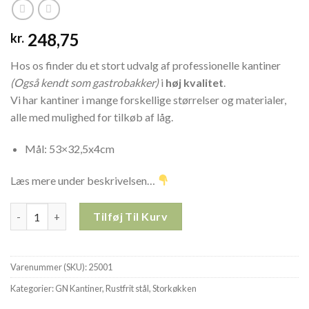
248,75
kr.
Hos os finder du et stort udvalg af professionelle kantiner
(Også kendt som gastrobakker)
i
høj kvalitet
.
Vi har kantiner i mange forskellige størrelser og materialer,
alle med mulighed for tilkøb af låg.
Mål: 53×32,5x4cm
Læs mere under beskrivelsen…
1/1GN RUSTFRIT STÅL 40mm KANTINE 5,1ltr 25001 antal
Tilføj Til Kurv
Varenummer (SKU):
25001
Kategorier:
GN Kantiner
,
Rustfrit stål
,
Storkøkken