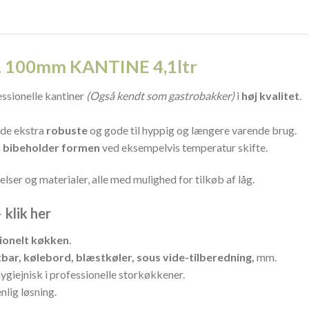
 100mm KANTINE 4,1ltr
essionelle kantiner
(Også kendt som gastrobakker)
i
høj kvalitet
.
åde ekstra
robuste
og gode til hyppig og længere varende brug.
n
bibeholder formen
ved eksempelvis temperatur skifte.
elser og materialer, alle med mulighed for tilkøb af låg.
–
klik her
ionelt køkken
.
atbar, kølebord, blæstkøler, sous
vide-tilberedning,
mm.
ygiejnisk i professionelle storkøkkener.
nlig løsning.