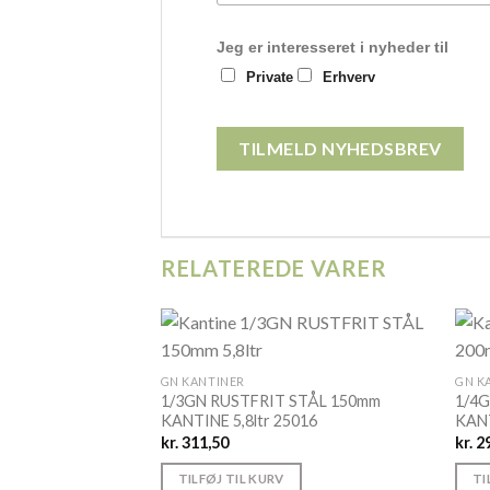
Jeg er interesseret i nyheder til
Private
Erhverv
RELATEREDE VARER
GN KANTINER
GN K
1/3GN RUSTFRIT STÅL 150mm
1/4
KANTINE 5,8ltr 25016
KANT
kr.
311,50
kr.
29
TILFØJ TIL KURV
TI