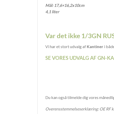
Mål: 17,6×16,2x10cm
4,1 liter
Var det ikke 1/3GN RU
Vi har et stort udvalg af
Kantiner
i både
SE VORES UDVALG AF GN-K
Du kan også tilmelde dig vores månedli
Overensstemmelseserklæring:
OE RF k