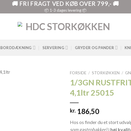
🚚 FRI FRAGT VED KØB OVER 799,- 🚚
📦 1-3 dages levering 📦
BORDDÆKNING
SERVERING
GRYDER OG PANDER
KN
FORSIDE
/
STORKØKKEN
/
GN
1/3GN RUSTFRI
4,1ltr 25015
186,50
kr.
Hos os finder du et stort udval
som gastrobakker)
i
høj kvalit