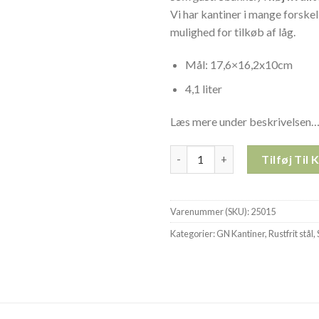
Vi har kantiner i mange forskel
mulighed for tilkøb af låg.
Mål: 17,6×16,2x10cm
4,1 liter
Læs mere under beskrivelsen
1/3GN RUSTFRIT STÅL 100mm K
Tilføj Til 
Varenummer (SKU):
25015
Kategorier:
GN Kantiner
,
Rustfrit stål
,