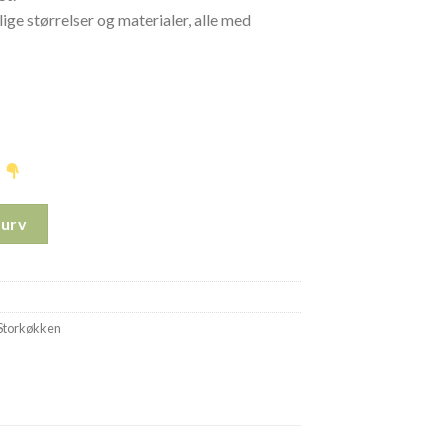
lige størrelser og materialer, alle med
…
ANTINE 4,1ltr 25015 antal
Kurv
Storkøkken