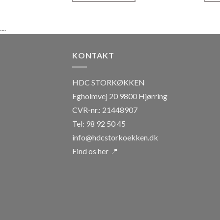
....
KONTAKT
HDC STORKØKKEN
Egholmvej 20 9800 Hjørring
CVR-nr.: 21448907
Tel: 98 92 50 45
info@hdcstorkoekken.dk
Find os her 📍