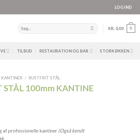
LOG IND
Søg
0
KR.
0,00
efter:
IVE
TILBUD
RESTAURATION OG BAR
STORKØKKEN
 KANTINER
/
RUSTFRIT STÅL
T STÅL 100mm KANTINE
g af professionelle kantiner
(Også kendt
et
.