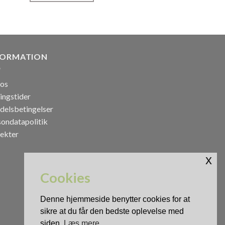
FORMATION
os
ingstider
delsbetingelser
sondatapolitik
jekter
x
Cookies
Denne hjemmeside benytter cookies for at
sikre at du får den bedste oplevelse med
siden.
Læs mere