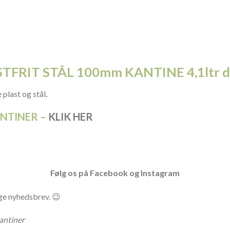
STFRIT STÅL 100mm KANTINE 4,1ltr du
 plast og stål
.
ANTINER –
KLIK HER
Følg os på
Facebook
og
Instagram
ge nyhedsbrev. 😉
antiner