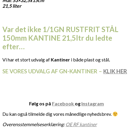
Mål: 53×32,5x15cm
21,5 liter
Var det ikke 1/1GN RUSTFRIT STÅL
150mm KANTINE 21,5ltr du ledte
efter…
Vi har et stort udvalg af
Kantiner
i både plast og stål
.
SE VORES UDVALG AF GN-KANTINER –
KLIK HER
Følg os på
Facebook
og
Instagram
Du kan også tilmelde dig vores månedlige nyhedsbrev.
Overensstemmelseserklæring:
OE RF kantiner