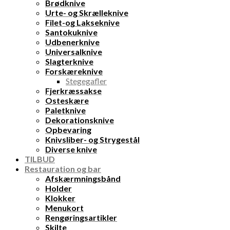
Brødknive
Urte- og Skrælleknive
Filet-og Lakseknive
Santokuknive
Udbenerknive
Universalknive
Slagterknive
Forskæreknive
Stegegafler
Fjerkræssakse
Osteskære
Paletknive
Dekorationsknive
Opbevaring
Knivsliber- og Strygestål
Diverse knive
TILBUD
Restauration og bar
Afskærmningsbånd
Holder
Klokker
Menukort
Rengøringsartikler
Skilte