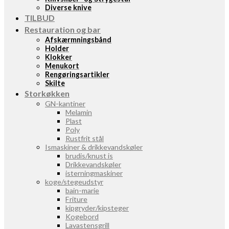
Diverse knive
TILBUD
Restauration og bar
Afskærmningsbånd
Holder
Klokker
Menukort
Rengøringsartikler
Skilte
Storkøkken
GN-kantiner
Melamin
Plast
Poly
Rustfrit stål
Ismaskiner & drikkevandskøler
brudis/knust is
Drikkevandskøler
isterningmaskiner
koge/stegeudstyr
bain-marie
Friture
kipgryder/kipsteger
Kogebord
Lavastensgrill