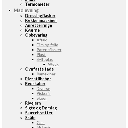
Termometer
Madlavning
Dressingflasker
Køkkenmaskiner
Anretterringe
Kværne
Opbevaring
Affald
Film og folie
Patentflasker
Plast
Sylteglas
Weck
Ovnfaste fade
Ramekiner
Pizzatilbehør
Redskaber
Diverse
Piskeris
Skeer
Rivejern
Sigte og Dørslag
Skærebrætter
Skåle
Glas
Melamin