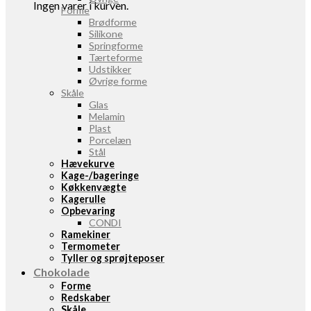
Ingen varer i kurven.
Forme
Brødforme
Silikone
Springforme
Tærteforme
Udstikker
Øvrige forme
Skåle
Glas
Melamin
Plast
Porcelæn
Stål
Hævekurve
Kage-/bageringe
Køkkenvægte
Kagerulle
Opbevaring
CONDI
Ramekiner
Termometer
Tyller og sprøjteposer
Chokolade
Forme
Redskaber
Skåle