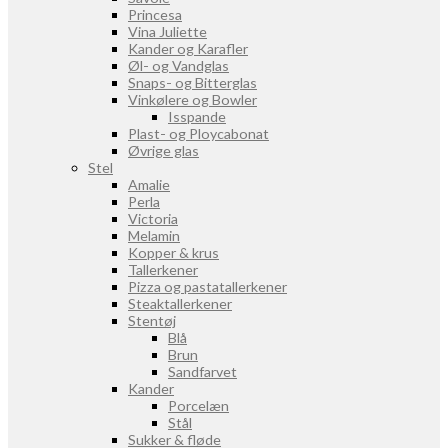
Princesa
Vina Juliette
Kander og Karafler
Øl- og Vandglas
Snaps- og Bitterglas
Vinkølere og Bowler
Isspande
Plast- og Ploycabonat
Øvrige glas
Stel
Amalie
Perla
Victoria
Melamin
Kopper & krus
Tallerkener
Pizza og pastatallerkener
Steaktallerkener
Stentøj
Blå
Brun
Sandfarvet
Kander
Porcelæn
Stål
Sukker & fløde