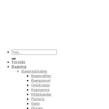
Søg
efter:
Forside
Bagning
Bageredskaber
Bagemåtter
Bagepensel
Dejskraber
Kagespore
Målekander
Piskeris
Sigte
Øvrige