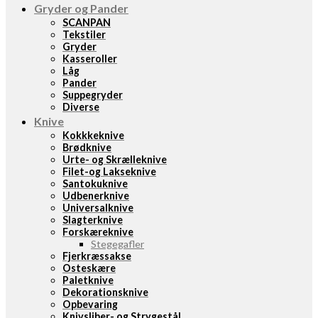
Gryder og Pander
SCANPAN
Tekstiler
Gryder
Kasseroller
Låg
Pander
Suppegryder
Diverse
Knive
Kokkkeknive
Brødknive
Urte- og Skrælleknive
Filet-og Lakseknive
Santokuknive
Udbenerknive
Universalknive
Slagterknive
Forskæreknive
Stegegafler
Fjerkræssakse
Osteskære
Paletknive
Dekorationsknive
Opbevaring
Knivsliber- og Strygestål