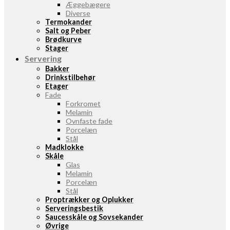
Æggebægere
Diverse
Termokander
Salt og Peber
Brødkurve
Stager
Servering
Bakker
Drinkstilbehør
Etager
Fade
Forkromet
Melamin
Ovnfaste fade
Porcelæn
Stål
Madklokke
Skåle
Glas
Melamin
Porcelæn
Stål
Proptrækker og Oplukker
Serveringsbestik
Saucesskåle og Sovsekander
Øvrige