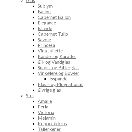
Glas
Sublym
Ballon
Cabernet Ballon
Elegance
Islande
Cabernet Tulip
Savoie
Princesa
Vina Juliette
Kander og Karafler
Øl- og Vandglas
Snaps- og Bitterglas
Vinkølere og Bowler
Isspande
Plast- og Ploycabonat
Øvrige glas
Stel
Amalie
Perla
Victoria
Melamin
Kopper & krus
Tallerkener