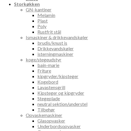
Storkøkken
GN-kantiner
Melamin
Plast
Poly
Rustfrit stål
Ismaskiner & drikkevandskøler
brudis/knust is
Drikkevandskøler
isterningmaskiner
koge/stegeudstyr
bain-marie
Friture
kipgryder/kipsteger
Kogebord
Lavastensgrill
Kipsteger og kipgryder
Stegeplade
neutral sektion/understel
Tilbehør
Opvaskemaskiner
Glasopvasker
Underbordsopvasker