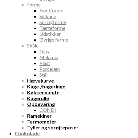
Forme
Brødforme
Silikone
Springforme
Tærteforme
Udstikker
Øvrige forme
Skåle
Glas
Melamin
Plast
Porcelæn
Stål
Hævekurve
Kage-/bageringe
Køkkenvægte
Kagerulle
Opbevaring
CONDI
Ramekiner
Termometer
Tyller og sprøjteposer
Chokolade