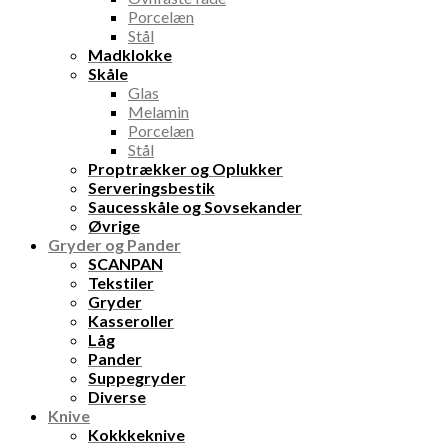
Porcelæn
Stål
Madklokke
Skåle
Glas
Melamin
Porcelæn
Stål
Proptrækker og Oplukker
Serveringsbestik
Saucesskåle og Sovsekander
Øvrige
Gryder og Pander
SCANPAN
Tekstiler
Gryder
Kasseroller
Låg
Pander
Suppegryder
Diverse
Knive
Kokkkeknive