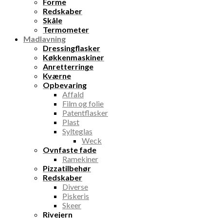
Forme
Redskaber
Skåle
Termometer
Madlavning
Dressingflasker
Køkkenmaskiner
Anretterringe
Kværne
Opbevaring
Affald
Film og folie
Patentflasker
Plast
Sylteglas
Weck
Ovnfaste fade
Ramekiner
Pizzatilbehør
Redskaber
Diverse
Piskeris
Skeer
Rivejern