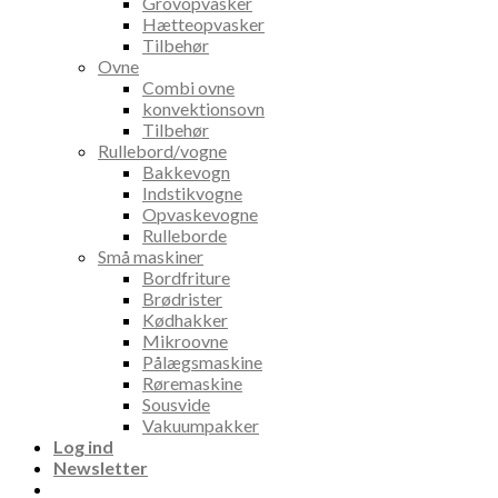
Grovopvasker
Hætteopvasker
Tilbehør
Ovne
Combi ovne
konvektionsovn
Tilbehør
Rullebord/vogne
Bakkevogn
Indstikvogne
Opvaskevogne
Rulleborde
Små maskiner
Bordfriture
Brødrister
Kødhakker
Mikroovne
Pålægsmaskine
Røremaskine
Sousvide
Vakuumpakker
Log ind
Newsletter