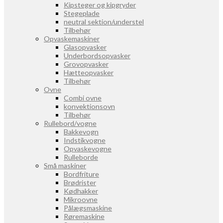
Kipsteger og kipgryder
Stegeplade
neutral sektion/understel
Tilbehør
Opvaskemaskiner
Glasopvasker
Underbordsopvasker
Grovopvasker
Hætteopvasker
Tilbehør
Ovne
Combi ovne
konvektionsovn
Tilbehør
Rullebord/vogne
Bakkevogn
Indstikvogne
Opvaskevogne
Rulleborde
Små maskiner
Bordfriture
Brødrister
Kødhakker
Mikroovne
Pålægsmaskine
Røremaskine