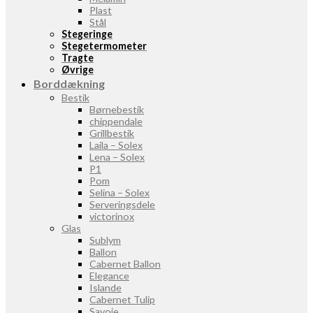
Plast
Stål
Stegeringe
Stegetermometer
Tragte
Øvrige
Borddækning
Bestik
Børnebestik
chippendale
Grillbestik
Laila – Solex
Lena – Solex
P1
Pom
Selina – Solex
Serveringsdele
victorinox
Glas
Sublym
Ballon
Cabernet Ballon
Elegance
Islande
Cabernet Tulip
Savoie