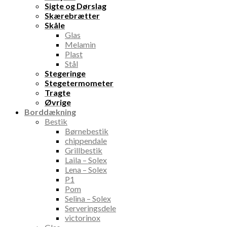
Sigte og Dørslag
Skærebrætter
Skåle
Glas
Melamin
Plast
Stål
Stegeringe
Stegetermometer
Tragte
Øvrige
Borddækning
Bestik
Børnebestik
chippendale
Grillbestik
Laila – Solex
Lena – Solex
P1
Pom
Selina – Solex
Serveringsdele
victorinox