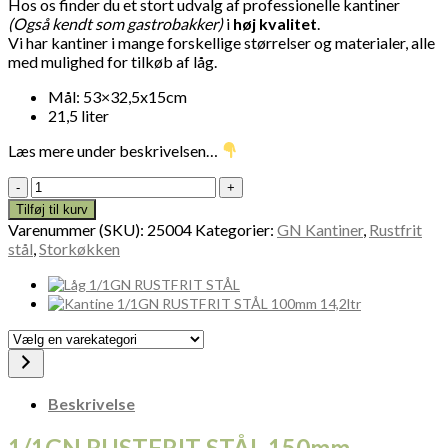
Hos os finder du et stort udvalg af professionelle kantiner
(Også kendt som gastrobakker)
i
høj kvalitet
.
Vi har kantiner i mange forskellige størrelser og materialer, alle
med mulighed for tilkøb af låg.
Mål: 53×32,5x15cm
21,5 liter
Læs mere under beskrivelsen…
1/1GN
RUSTFRIT
Tilføj til kurv
STÅL
Varenummer (SKU):
25004
Kategorier:
GN Kantiner
,
Rustfrit
150mm
stål
,
Storkøkken
KANTINE
21,5ltr
25004
antal
Vælg
en
varekategori
Beskrivelse
1/1GN RUSTFRIT STÅL 150mm