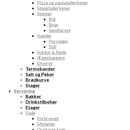
Pizza og pastatallerkener
Steaktallerkener
Stentøj
Blå
Brun
Sandfarvet
Kander
Porcelæn
Stål
Sukker & fløde
Æggebægere
Diverse
Termokander
Salt og Peber
Brødkurve
Stager
Servering
Bakker
Drinkstilbehør
Etager
Fade
Forkromet
Melamin
Ovnfaste fade