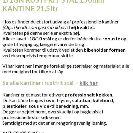
KANTINE 21,5ltr
Hos os finder du et stort udvalg af professionelle kantiner
(Også kendt som gastrobakker)
i
høj kvalitet
.
Kvaliteten på denne serie er ekstra høj.
Alle er lavet i
18/10 stål
og er derfor både ekstra
robuste
og
gode til hyppig og længere varende brug.
Kvaliteten kommer til udstyk ved at den
bibeholder formen
ved eksempelvis temperatur skifte.
Vi har kantiner i mange forskellige størrelser og materialer, alle
med mulighed for tilkøb af låg.
Se alle kantiner i rustfrit stål –
klik her
Kantiner er et must for ethvert
professionelt køkken
.
De kan både bruges i
ovn, fryser, salatbar, kølebord,
blæstkøler, sous
vide-tilberedning,
mm.
De gør arbejdet nemt, overskueligt og hygiejnisk i
professionelle storkøkkener.
Samtidigt med at det er en rengøringsvenlig løsning.