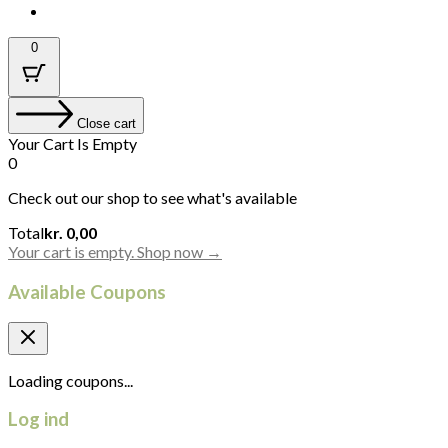
0
Close cart
Your Cart Is Empty
0
Check out our shop to see what's available
Cart
Total
kr.
0,00
Total:
Your cart is empty. Shop now →
Available Coupons
Loading coupons...
Log ind