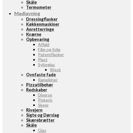
Skåle
Termometer
Madlavning
Dressingflasker
Køkkenmaskiner
Anretterringe
Kværne
Opbevaring
Affald
Film og folie
Patentflasker
Plast
Sylteglas
Weck
Ovnfaste fade
Ramekiner
Pizzatilbehør
Redskaber
Diverse
Piskeris
Skeer
Rivejern
Sigte og Dørslag
Skærebrætter
Skåle
Glas