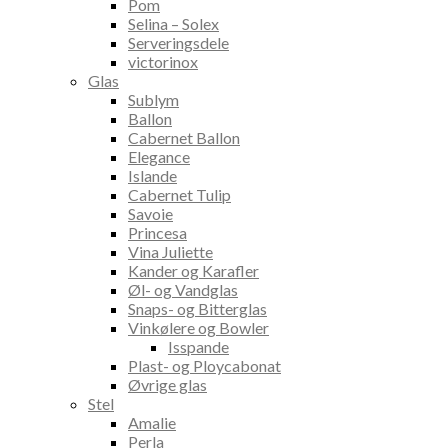
Pom
Selina – Solex
Serveringsdele
victorinox
Glas
Sublym
Ballon
Cabernet Ballon
Elegance
Islande
Cabernet Tulip
Savoie
Princesa
Vina Juliette
Kander og Karafler
Øl- og Vandglas
Snaps- og Bitterglas
Vinkølere og Bowler
Isspande
Plast- og Ploycabonat
Øvrige glas
Stel
Amalie
Perla