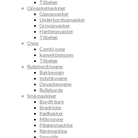
Tilbehør
Opvaskemaskiner
Glasopvasker
Underbordsopvasker
Grovopvasker
Hætteopvasker
Tilbehør
Ovne
Combi ovne
konvektionsovn
Tilbehør
Rullebord/vogne
Bakkevogn
Indstikvogne
Opvaskevogne
Rulleborde
Små maskiner
Bordfriture
Brødrister
Kødhakker
Mikroovne
Pålægsmaskine
Røremaskine
Sousvide