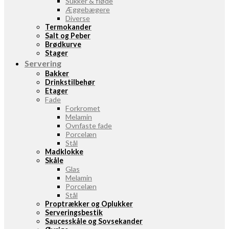
Sukker & fløde
Æggebægere
Diverse
Termokander
Salt og Peber
Brødkurve
Stager
Servering
Bakker
Drinkstilbehør
Etager
Fade
Forkromet
Melamin
Ovnfaste fade
Porcelæn
Stål
Madklokke
Skåle
Glas
Melamin
Porcelæn
Stål
Proptrækker og Oplukker
Serveringsbestik
Saucesskåle og Sovsekander