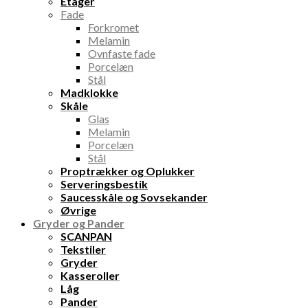
Etager
Fade
Forkromet
Melamin
Ovnfaste fade
Porcelæn
Stål
Madklokke
Skåle
Glas
Melamin
Porcelæn
Stål
Proptrækker og Oplukker
Serveringsbestik
Saucesskåle og Sovsekander
Øvrige
Gryder og Pander
SCANPAN
Tekstiler
Gryder
Kasseroller
Låg
Pander