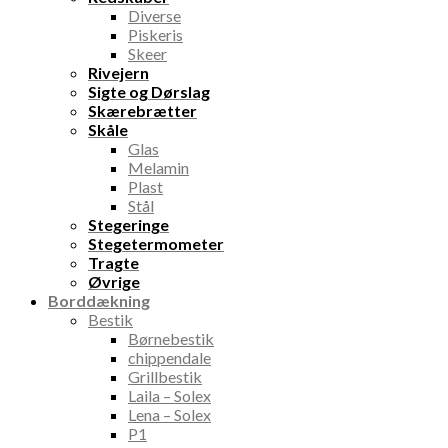
Diverse
Piskeris
Skeer
Rivejern
Sigte og Dørslag
Skærebrætter
Skåle
Glas
Melamin
Plast
Stål
Stegeringe
Stegetermometer
Tragte
Øvrige
Borddækning
Bestik
Børnebestik
chippendale
Grillbestik
Laila – Solex
Lena – Solex
P1