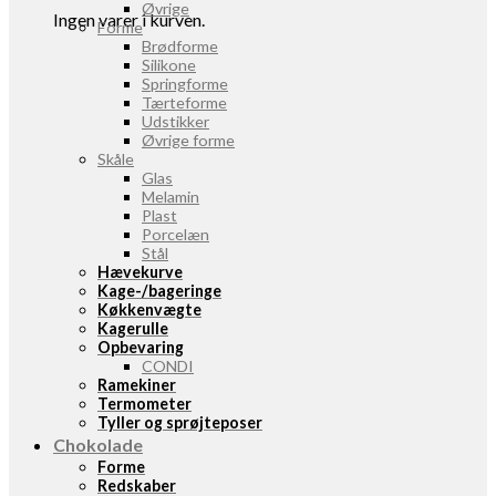
Øvrige
Ingen varer i kurven.
Forme
Brødforme
Silikone
Springforme
Tærteforme
Udstikker
Øvrige forme
Skåle
Glas
Melamin
Plast
Porcelæn
Stål
Hævekurve
Kage-/bageringe
Køkkenvægte
Kagerulle
Opbevaring
CONDI
Ramekiner
Termometer
Tyller og sprøjteposer
Chokolade
Forme
Redskaber