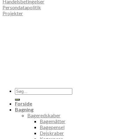
Handelsbetingelser
Persondatapolitik
Projekter
Søg
efter:
Forside
Bagning
Bageredskaber
Bagemåtter
Bagepensel
Dejskraber
Kagespore