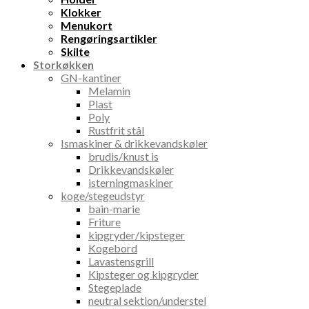
Klokker
Menukort
Rengøringsartikler
Skilte
Storkøkken
GN-kantiner
Melamin
Plast
Poly
Rustfrit stål
Ismaskiner & drikkevandskøler
brudis/knust is
Drikkevandskøler
isterningmaskiner
koge/stegeudstyr
bain-marie
Friture
kipgryder/kipsteger
Kogebord
Lavastensgrill
Kipsteger og kipgryder
Stegeplade
neutral sektion/understel