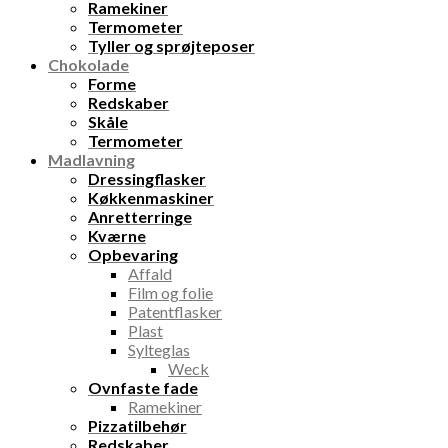
Ramekiner
Termometer
Tyller og sprøjteposer
Chokolade
Forme
Redskaber
Skåle
Termometer
Madlavning
Dressingflasker
Køkkenmaskiner
Anretterringe
Kværne
Opbevaring
Affald
Film og folie
Patentflasker
Plast
Sylteglas
Weck
Ovnfaste fade
Ramekiner
Pizzatilbehør
Redskaber