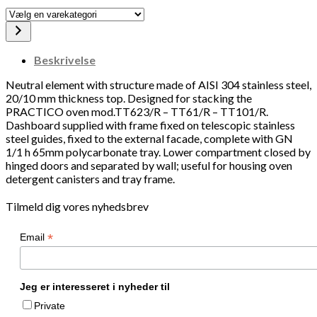
Vælg
en
varekategori
Beskrivelse
Neutral element with structure made of AISI 304 stainless steel,
20/10 mm thickness top. Designed for stacking the
PRACTICO oven mod.TT623/R – TT61/R – TT101/R.
Dashboard supplied with frame fixed on telescopic stainless
steel guides, fixed to the external facade, complete with GN
1/1 h 65mm polycarbonate tray. Lower compartment closed by
hinged doors and separated by wall; useful for housing oven
detergent canisters and tray frame.
Tilmeld dig vores nyhedsbrev
*
Email
Jeg er interesseret i nyheder til
Private