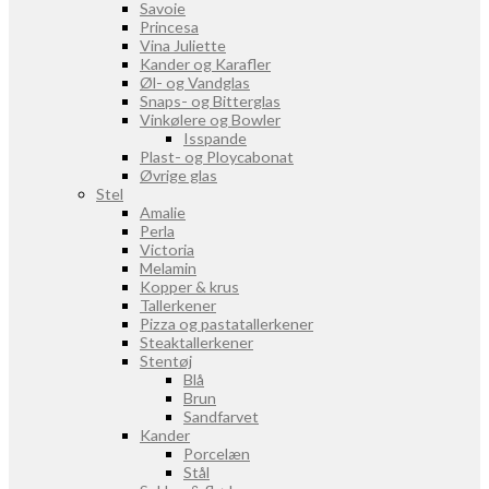
Savoie
Princesa
Vina Juliette
Kander og Karafler
Øl- og Vandglas
Snaps- og Bitterglas
Vinkølere og Bowler
Isspande
Plast- og Ploycabonat
Øvrige glas
Stel
Amalie
Perla
Victoria
Melamin
Kopper & krus
Tallerkener
Pizza og pastatallerkener
Steaktallerkener
Stentøj
Blå
Brun
Sandfarvet
Kander
Porcelæn
Stål