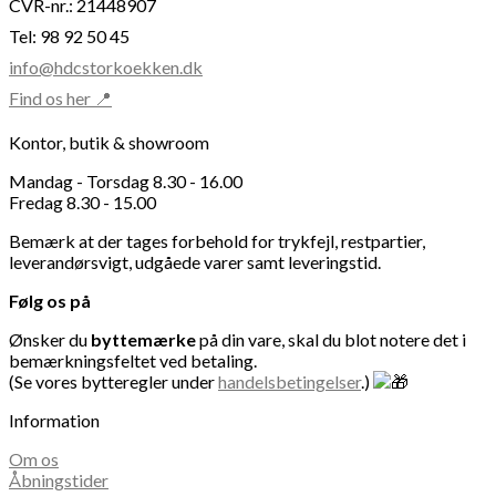
CVR-nr.: 21448907
Tel: 98 92 50 45
info@hdcstorkoekken.dk
Find os her 📍
Kontor, butik & showroom
Mandag - Torsdag 8.30 - 16.00
Fredag 8.30 - 15.00
Bemærk at der tages forbehold for trykfejl, restpartier,
leverandørsvigt, udgåede varer samt leveringstid.
Følg os på
Ønsker du
byttemærke
på din vare, skal du blot notere det i
bemærkningsfeltet ved betaling.
(Se vores bytteregler under
handelsbetingelser
.)
Information
Om os
Åbningstider