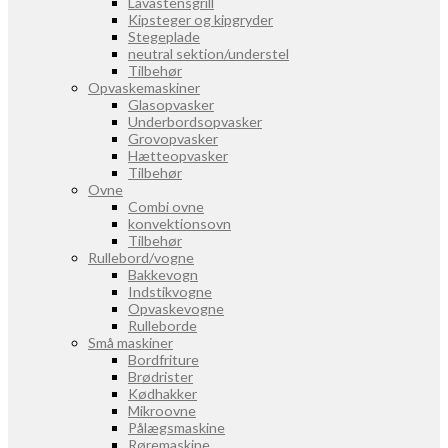
Lavastensgrill
Kipsteger og kipgryder
Stegeplade
neutral sektion/understel
Tilbehør
Opvaskemaskiner
Glasopvasker
Underbordsopvasker
Grovopvasker
Hætteopvasker
Tilbehør
Ovne
Combi ovne
konvektionsovn
Tilbehør
Rullebord/vogne
Bakkevogn
Indstikvogne
Opvaskevogne
Rulleborde
Små maskiner
Bordfriture
Brødrister
Kødhakker
Mikroovne
Pålægsmaskine
Røremaskine