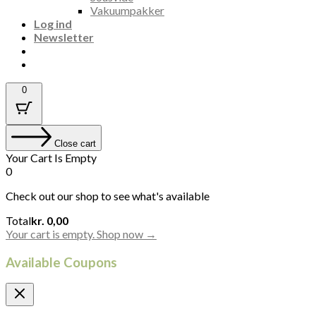
Vakuumpakker
Log ind
Newsletter
0
Close cart
Your Cart Is Empty
0
Check out our shop to see what's available
Cart
Total
kr.
0,00
Total:
Your cart is empty. Shop now →
Available Coupons