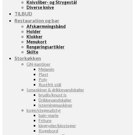
Knivsliber- og Strygestål
Diverse knive
TILBUD
Restauration og bar
Afskærmningsbånd
Holder
Klokker
Menukort
Rengøringsartikler
Skilte
Storkøkken
GN-kantiner
Melamin
Plast
Poly
Rustfrit stål
Ismaskiner & drikkevandskøler
brudis/knust is
Drikkevandskøler
isterningmaskiner
koge/stegeudstyr
bain-marie
Friture
kipgryder/kipsteger
Kogebord