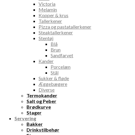
Victoria
Melamin
Kopper & krus
Tallerkener
Pizza og pastatallerkener
Steaktallerkener
Stentøj
Blå
Brun
Sandfarvet
Kander
Porcelæn
Stål
Sukker & fløde
Æggebægere
Diverse
Termokander
Salt og Peber
Brødkurve
Stager
Servering
Bakker
Drinkstilbehør