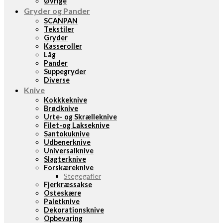
Øvrige
Gryder og Pander
SCANPAN
Tekstiler
Gryder
Kasseroller
Låg
Pander
Suppegryder
Diverse
Knive
Kokkkeknive
Brødknive
Urte- og Skrælleknive
Filet-og Lakseknive
Santokuknive
Udbenerknive
Universalknive
Slagterknive
Forskæreknive
Stegegafler
Fjerkræssakse
Osteskære
Paletknive
Dekorationsknive
Opbevaring