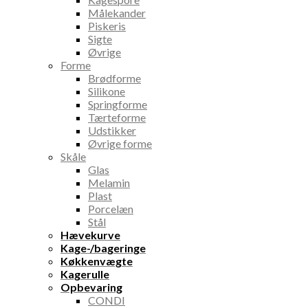
Målekander
Piskeris
Sigte
Øvrige
Forme
Brødforme
Silikone
Springforme
Tærteforme
Udstikker
Øvrige forme
Skåle
Glas
Melamin
Plast
Porcelæn
Stål
Hævekurve
Kage-/bageringe
Køkkenvægte
Kagerulle
Opbevaring
CONDI