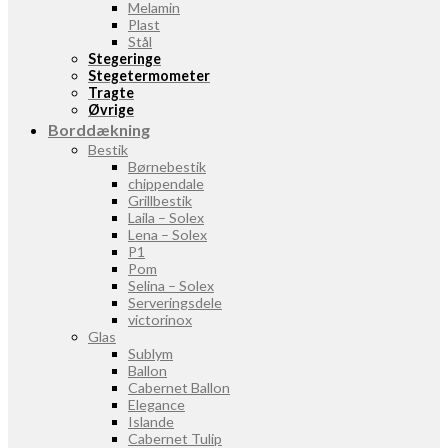
Melamin
Plast
Stål
Stegeringe
Stegetermometer
Tragte
Øvrige
Borddækning
Bestik
Børnebestik
chippendale
Grillbestik
Laila – Solex
Lena – Solex
P1
Pom
Selina – Solex
Serveringsdele
victorinox
Glas
Sublym
Ballon
Cabernet Ballon
Elegance
Islande
Cabernet Tulip