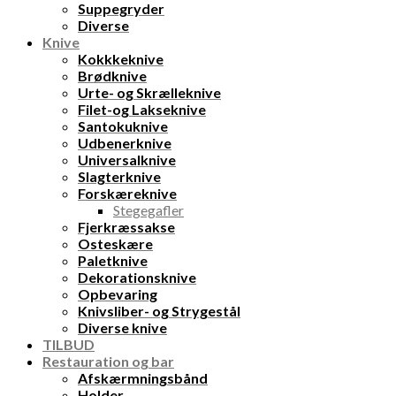
Suppegryder
Diverse
Knive
Kokkkeknive
Brødknive
Urte- og Skrælleknive
Filet-og Lakseknive
Santokuknive
Udbenerknive
Universalknive
Slagterknive
Forskæreknive
Stegegafler
Fjerkræssakse
Osteskære
Paletknive
Dekorationsknive
Opbevaring
Knivsliber- og Strygestål
Diverse knive
TILBUD
Restauration og bar
Afskærmningsbånd
Holder