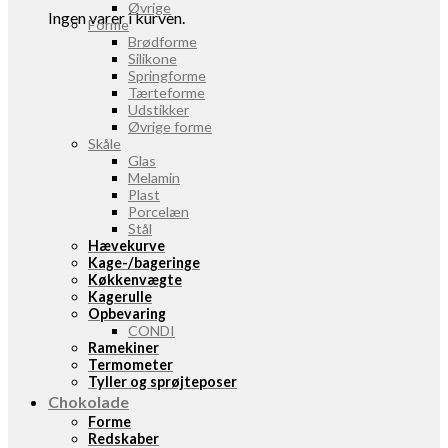
Øvrige
Ingen varer i kurven.
Forme
Brødforme
Silikone
Springforme
Tærteforme
Udstikker
Øvrige forme
Skåle
Glas
Melamin
Plast
Porcelæn
Stål
Hævekurve
Kage-/bageringe
Køkkenvægte
Kagerulle
Opbevaring
CONDI
Ramekiner
Termometer
Tyller og sprøjteposer
Chokolade
Forme
Redskaber