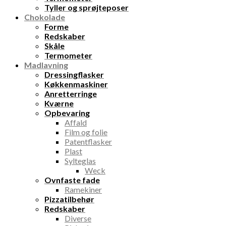
Tyller og sprøjteposer
Chokolade
Forme
Redskaber
Skåle
Termometer
Madlavning
Dressingflasker
Køkkenmaskiner
Anretterringe
Kværne
Opbevaring
Affald
Film og folie
Patentflasker
Plast
Sylteglas
Weck
Ovnfaste fade
Ramekiner
Pizzatilbehør
Redskaber
Diverse