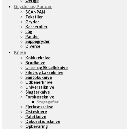
Øvrige
Gryder og Pander
SCANPAN
Tekstiler
Gryder
Kasseroller
Låg
Pander
Suppegryder
Diverse
Knive
Kokkkeknive
Brødknive
Urte- og Skrælleknive
Filet-og Lakseknive
Santokuknive
Udbenerknive
Universalknive
Slagterknive
Forskæreknive
Stegegafler
Fjerkræssakse
Osteskære
Paletknive
Dekorationsknive
Opbevaring