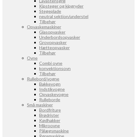
Lavastensgrill
Kipsteger og kipgryder
Stegeplade
neutral sektion/understel
Tilbehør
Opvaskemaskiner
Glasopvasker
Underbordsopvasker
Grovopvasker
Hætteopvasker
Tilbehør
Ovne
Combi ovne
konvektionsovn
Tilbehør
Rullebord/vogne
Bakkevogn
Indstikvogne
Opvaskevogne
Rulleborde
Små maskiner
Bordfriture
Brødrister
Kødhakker
Mikroovne
Pålægsmaskine
Røremaskine