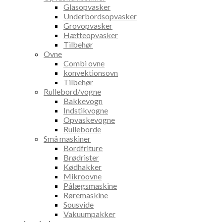
Glasopvasker
Underbordsopvasker
Grovopvasker
Hætteopvasker
Tilbehør
Ovne
Combi ovne
konvektionsovn
Tilbehør
Rullebord/vogne
Bakkevogn
Indstikvogne
Opvaskevogne
Rulleborde
Små maskiner
Bordfriture
Brødrister
Kødhakker
Mikroovne
Pålægsmaskine
Røremaskine
Sousvide
Vakuumpakker