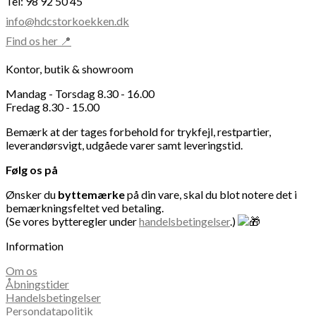
Tel: 98 92 50 45
info@hdcstorkoekken.dk
Find os her 📍
Kontor, butik & showroom
Mandag - Torsdag 8.30 - 16.00
Fredag 8.30 - 15.00
Bemærk at der tages forbehold for trykfejl, restpartier,
leverandørsvigt, udgåede varer samt leveringstid.
Følg os på
Ønsker du
byttemærke
på din vare, skal du blot notere det i
bemærkningsfeltet ved betaling.
(Se vores bytteregler under
handelsbetingelser
.)
Information
Om os
Åbningstider
Handelsbetingelser
Persondatapolitik