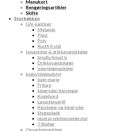
Menukort
Rengøringsartikler
Skilte
Storkøkken
GN-kantiner
Melamin
Plast
Poly
Rustfrit stål
Ismaskiner & drikkevandskøler
brudis/knust is
Drikkevandskøler
isterningmaskiner
koge/stegeudstyr
bain-marie
Friture
kipgryder/kipsteger
Kogebord
Lavastensgrill
Kipsteger og kipgryder
Stegeplade
neutral sektion/understel
Tilbehør
Opvaskemaskiner