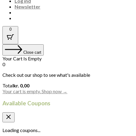
Log ind
Newsletter
0
Close cart
Your Cart Is Empty
0
Check out our shop to see what's available
Cart
Total
kr.
0,00
Total:
Your cart is empty. Shop now →
Available Coupons
Loading coupons...