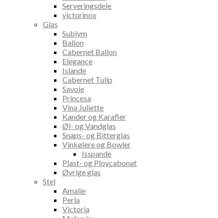
Serveringsdele
victorinox
Glas
Sublym
Ballon
Cabernet Ballon
Elegance
Islande
Cabernet Tulip
Savoie
Princesa
Vina Juliette
Kander og Karafler
Øl- og Vandglas
Snaps- og Bitterglas
Vinkølere og Bowler
Isspande
Plast- og Ploycabonat
Øvrige glas
Stel
Amalie
Perla
Victoria