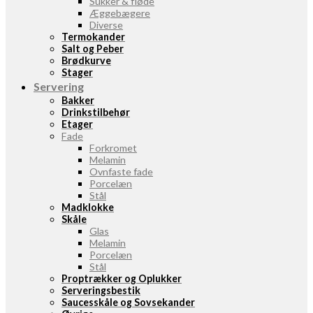
Sukker & fløde
Æggebægere
Diverse
Termokander
Salt og Peber
Brødkurve
Stager
Servering
Bakker
Drinkstilbehør
Etager
Fade
Forkromet
Melamin
Ovnfaste fade
Porcelæn
Stål
Madklokke
Skåle
Glas
Melamin
Porcelæn
Stål
Proptrækker og Oplukker
Serveringsbestik
Saucesskåle og Sovsekander