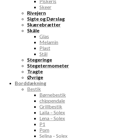
Piskeris
Skeer
Rivejern
Sigte og Dørslag
Skærebrætter
Skåle
Glas
Melamin
Plast
Stål
Stegeringe
Stegetermometer
Tragte
Øvrige
Borddækning
Bestik
Børnebestik
chippendale
Grillbestik
Laila – Solex
Lena – Solex
P1
Pom
Selina – Solex