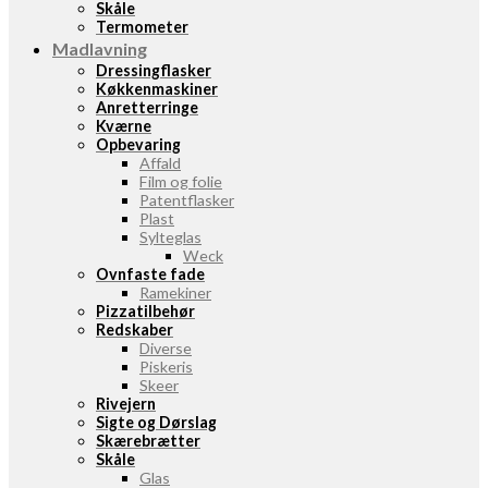
Skåle
Termometer
Madlavning
Dressingflasker
Køkkenmaskiner
Anretterringe
Kværne
Opbevaring
Affald
Film og folie
Patentflasker
Plast
Sylteglas
Weck
Ovnfaste fade
Ramekiner
Pizzatilbehør
Redskaber
Diverse
Piskeris
Skeer
Rivejern
Sigte og Dørslag
Skærebrætter
Skåle
Glas