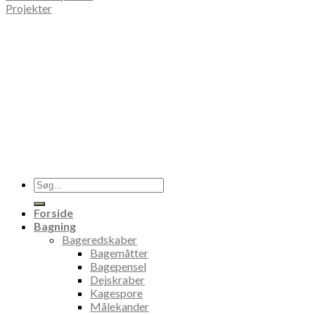
Projekter
Søg
efter:
Forside
Bagning
Bageredskaber
Bagemåtter
Bagepensel
Dejskraber
Kagespore
Målekander