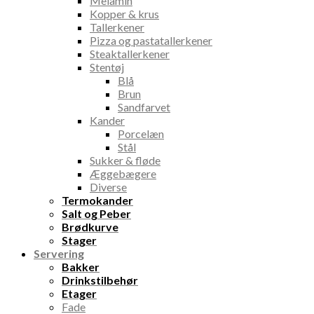
Melamin
Kopper & krus
Tallerkener
Pizza og pastatallerkener
Steaktallerkener
Stentøj
Blå
Brun
Sandfarvet
Kander
Porcelæn
Stål
Sukker & fløde
Æggebægere
Diverse
Termokander
Salt og Peber
Brødkurve
Stager
Servering
Bakker
Drinkstilbehør
Etager
Fade