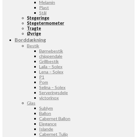
Melamin
Plast
Stål
Stegeringe
Stegetermometer
Tragte
Øvrige
Borddækning
Bestik
Børnebestik
chippendale
Grillbestik
Laila – Solex
Lena – Solex
P1
Pom
Selina – Solex
Serveringsdele
victorinox
Glas
Sublym
Ballon
Cabernet Ballon
Elegance
Islande
Cabernet Tulip