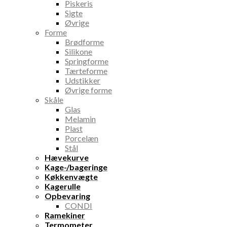
Piskeris
Sigte
Øvrige
Forme
Brødforme
Silikone
Springforme
Tærteforme
Udstikker
Øvrige forme
Skåle
Glas
Melamin
Plast
Porcelæn
Stål
Hævekurve
Kage-/bageringe
Køkkenvægte
Kagerulle
Opbevaring
CONDI
Ramekiner
Termometer