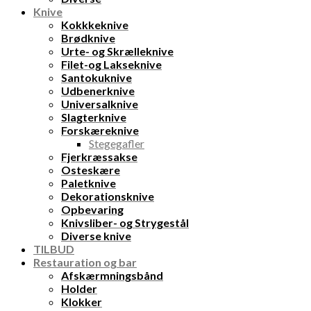
Knive
Kokkkeknive
Brødknive
Urte- og Skrælleknive
Filet-og Lakseknive
Santokuknive
Udbenerknive
Universalknive
Slagterknive
Forskæreknive
Stegegafler
Fjerkræssakse
Osteskære
Paletknive
Dekorationsknive
Opbevaring
Knivsliber- og Strygestål
Diverse knive
TILBUD
Restauration og bar
Afskærmningsbånd
Holder
Klokker