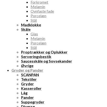
Forkromet
Melamin
Ovnfaste fade
Porcelæn
Stål
Madklokke
Skåle
Glas
Melamin
Porcelæn
Stål
Proptrækker og Oplukker
Serveringsbestik
Saucesskåle og Sovsekander
Øvrige
Gryder og Pander
SCANPAN
Tekstiler
Gryder
Kasseroller
Låg
Pander
Suppegryder
Diverse