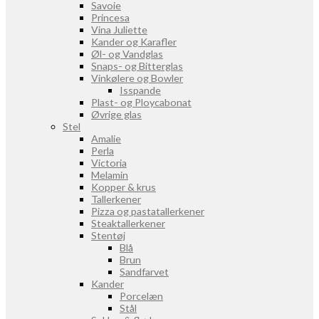
Savoie
Princesa
Vina Juliette
Kander og Karafler
Øl- og Vandglas
Snaps- og Bitterglas
Vinkølere og Bowler
Isspande
Plast- og Ploycabonat
Øvrige glas
Stel
Amalie
Perla
Victoria
Melamin
Kopper & krus
Tallerkener
Pizza og pastatallerkener
Steaktallerkener
Stentøj
Blå
Brun
Sandfarvet
Kander
Porcelæn
Stål