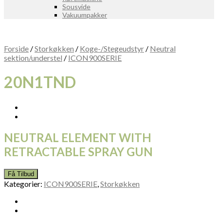
Sousvide
Vakuumpakker
Forside
/
Storkøkken
/
Koge-/Stegeudstyr
/
Neutral
sektion/understel
/
ICON900SERIE
20N1TND
NEUTRAL ELEMENT WITH
RETRACTABLE SPRAY GUN
Få Tilbud
Kategorier:
ICON900SERIE
,
Storkøkken