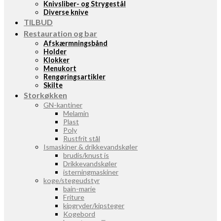
Knivsliber- og Strygestål
Diverse knive
TILBUD
Restauration og bar
Afskærmningsbånd
Holder
Klokker
Menukort
Rengøringsartikler
Skilte
Storkøkken
GN-kantiner
Melamin
Plast
Poly
Rustfrit stål
Ismaskiner & drikkevandskøler
brudis/knust is
Drikkevandskøler
isterningmaskiner
koge/stegeudstyr
bain-marie
Friture
kipgryder/kipsteger
Kogebord