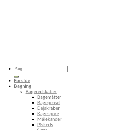
Søg
efter:
Forside
Bagning
Bageredskaber
Bagemåtter
Bagepensel
Dejskraber
Kagespore
Målekander
Piskeris
Sigte