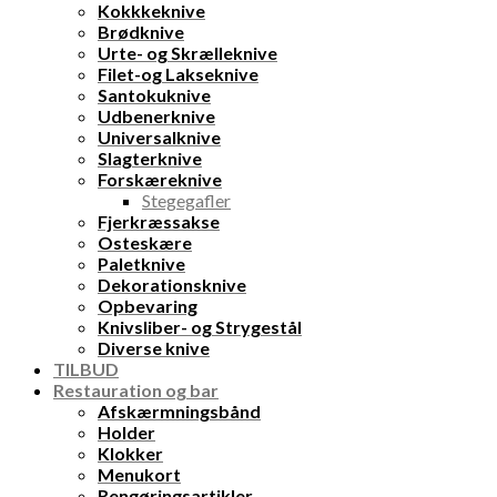
Kokkkeknive
Brødknive
Urte- og Skrælleknive
Filet-og Lakseknive
Santokuknive
Udbenerknive
Universalknive
Slagterknive
Forskæreknive
Stegegafler
Fjerkræssakse
Osteskære
Paletknive
Dekorationsknive
Opbevaring
Knivsliber- og Strygestål
Diverse knive
TILBUD
Restauration og bar
Afskærmningsbånd
Holder
Klokker
Menukort
Rengøringsartikler