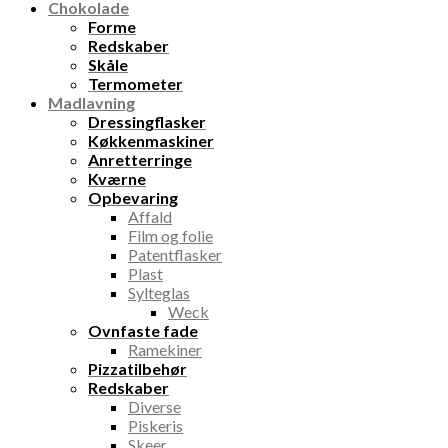
Chokolade
Forme
Redskaber
Skåle
Termometer
Madlavning
Dressingflasker
Køkkenmaskiner
Anretterringe
Kværne
Opbevaring
Affald
Film og folie
Patentflasker
Plast
Sylteglas
Weck
Ovnfaste fade
Ramekiner
Pizzatilbehør
Redskaber
Diverse
Piskeris
Skeer