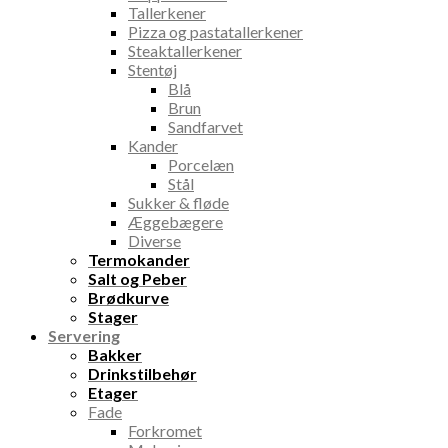
Tallerkener
Pizza og pastatallerkener
Steaktallerkener
Stentøj
Blå
Brun
Sandfarvet
Kander
Porcelæn
Stål
Sukker & fløde
Æggebægere
Diverse
Termokander
Salt og Peber
Brødkurve
Stager
Servering
Bakker
Drinkstilbehør
Etager
Fade
Forkromet