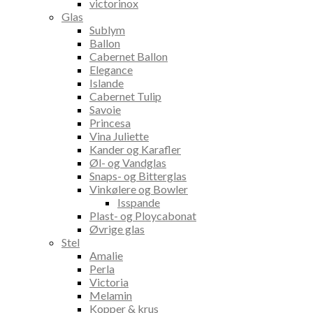
victorinox
Glas
Sublym
Ballon
Cabernet Ballon
Elegance
Islande
Cabernet Tulip
Savoie
Princesa
Vina Juliette
Kander og Karafler
Øl- og Vandglas
Snaps- og Bitterglas
Vinkølere og Bowler
Isspande
Plast- og Ploycabonat
Øvrige glas
Stel
Amalie
Perla
Victoria
Melamin
Kopper & krus