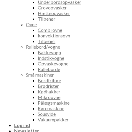
Underbordsopvasker
Grovopvasker
Hætteopvasker
Tilbehør
Ovne
Combi ovne
konvektionsovn
Tilbehør
Rullebord/vogne
Bakkevogn
Indstikvogne
Opvaskevogne
Rulleborde
Små maskiner
Bordfriture
Brødrister
Kødhakker
Mikroovne
Pålægsmaskine
Røremaskine
Sousvide
Vakuumpakker
Log ind
Newsletter