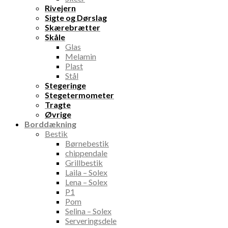
Rivejern
Sigte og Dørslag
Skærebrætter
Skåle
Glas
Melamin
Plast
Stål
Stegeringe
Stegetermometer
Tragte
Øvrige
Borddækning
Bestik
Børnebestik
chippendale
Grillbestik
Laila – Solex
Lena – Solex
P1
Pom
Selina – Solex
Serveringsdele