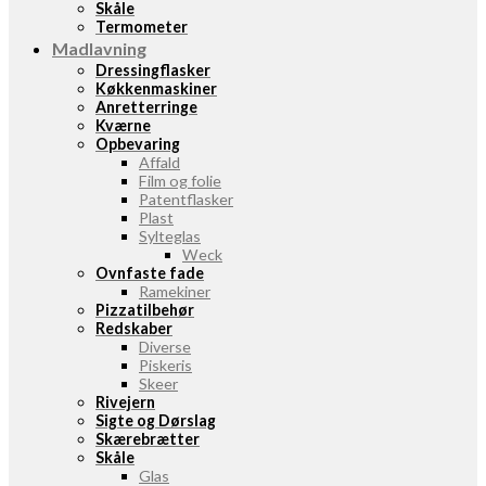
Skåle
Termometer
Madlavning
Dressingflasker
Køkkenmaskiner
Anretterringe
Kværne
Opbevaring
Affald
Film og folie
Patentflasker
Plast
Sylteglas
Weck
Ovnfaste fade
Ramekiner
Pizzatilbehør
Redskaber
Diverse
Piskeris
Skeer
Rivejern
Sigte og Dørslag
Skærebrætter
Skåle
Glas