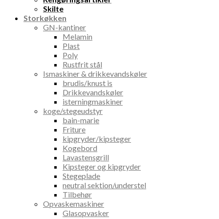
Skilte
Storkøkken
GN-kantiner
Melamin
Plast
Poly
Rustfrit stål
Ismaskiner & drikkevandskøler
brudis/knust is
Drikkevandskøler
isterningmaskiner
koge/stegeudstyr
bain-marie
Friture
kipgryder/kipsteger
Kogebord
Lavastensgrill
Kipsteger og kipgryder
Stegeplade
neutral sektion/understel
Tilbehør
Opvaskemaskiner
Glasopvasker