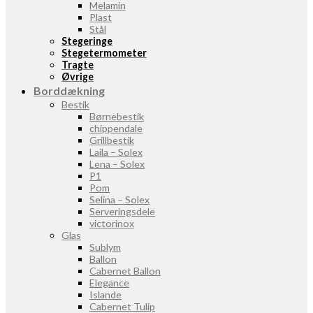
Melamin
Plast
Stål
Stegeringe
Stegetermometer
Tragte
Øvrige
Borddækning
Bestik
Børnebestik
chippendale
Grillbestik
Laila – Solex
Lena – Solex
P1
Pom
Selina – Solex
Serveringsdele
victorinox
Glas
Sublym
Ballon
Cabernet Ballon
Elegance
Islande
Cabernet Tulip