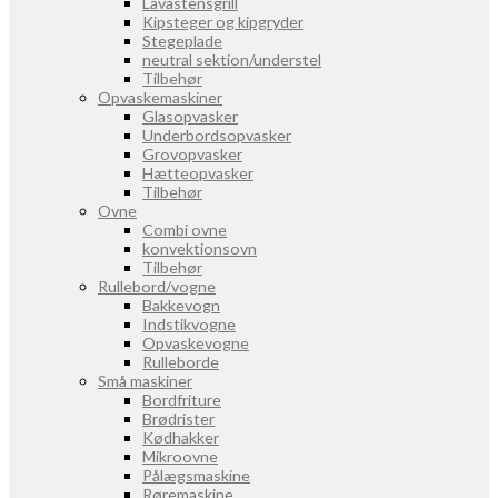
Lavastensgrill
Kipsteger og kipgryder
Stegeplade
neutral sektion/understel
Tilbehør
Opvaskemaskiner
Glasopvasker
Underbordsopvasker
Grovopvasker
Hætteopvasker
Tilbehør
Ovne
Combi ovne
konvektionsovn
Tilbehør
Rullebord/vogne
Bakkevogn
Indstikvogne
Opvaskevogne
Rulleborde
Små maskiner
Bordfriture
Brødrister
Kødhakker
Mikroovne
Pålægsmaskine
Røremaskine