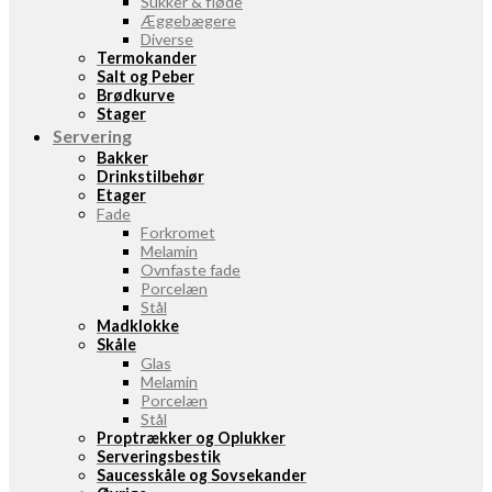
Sukker & fløde
Æggebægere
Diverse
Termokander
Salt og Peber
Brødkurve
Stager
Servering
Bakker
Drinkstilbehør
Etager
Fade
Forkromet
Melamin
Ovnfaste fade
Porcelæn
Stål
Madklokke
Skåle
Glas
Melamin
Porcelæn
Stål
Proptrækker og Oplukker
Serveringsbestik
Saucesskåle og Sovsekander