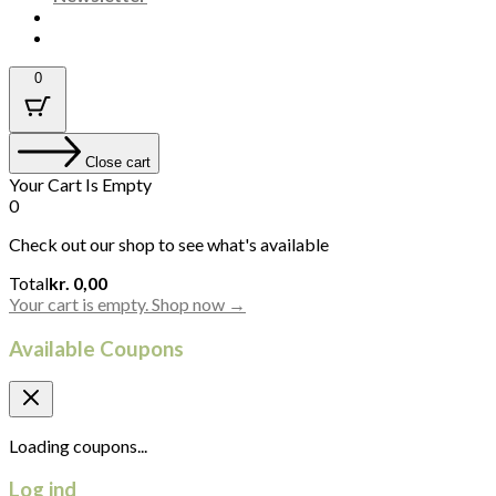
0
Close cart
Your Cart Is Empty
0
Check out our shop to see what's available
Cart
Total
kr.
0,00
Total:
Your cart is empty. Shop now →
Available Coupons
Loading coupons...
Log ind