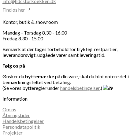
info@hdcstorkoekken.dk
Find os her 📍
Kontor, butik & showroom
Mandag - Torsdag 8.30 - 16.00
Fredag 8.30 - 15.00
Bemærk at der tages forbehold for trykfejl, restpartier,
leverandørsvigt, udgåede varer samt leveringstid.
Følg os på
Ønsker du
byttemærke
på din vare, skal du blot notere det i
bemærkningsfeltet ved betaling.
(Se vores bytteregler under
handelsbetingelser
.)
Information
Om os
Åbningstider
Handelsbetingelser
Persondatapolitik
Projekter