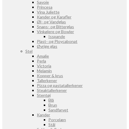
Savoie
Princesa
Vina Juliette
Kander og Karafler
Øl- og Vandglas
Snaps- og Bitterglas
Vinkølere og Bowler
Isspande
Plast- og Ploycabonat
Øvrige glas
Stel
Amalie
Perla
Victoria
Melamin
Kopper & krus
Tallerkener
Pizza og pastatallerkener
Steaktallerkener
Stentøj
Blå
Brun
Sandfarvet
Kander
Porcelæn
Stål