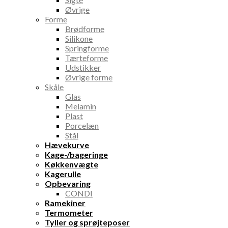
Øvrige
Forme
Brødforme
Silikone
Springforme
Tærteforme
Udstikker
Øvrige forme
Skåle
Glas
Melamin
Plast
Porcelæn
Stål
Hævekurve
Kage-/bageringe
Køkkenvægte
Kagerulle
Opbevaring
CONDI
Ramekiner
Termometer
Tyller og sprøjteposer