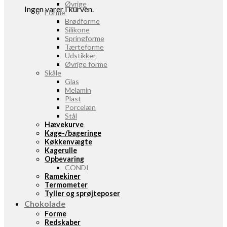
Øvrige
Ingen varer i kurven.
Forme
Brødforme
Silikone
Springforme
Tærteforme
Udstikker
Øvrige forme
Skåle
Glas
Melamin
Plast
Porcelæn
Stål
Hævekurve
Kage-/bageringe
Køkkenvægte
Kagerulle
Opbevaring
CONDI
Ramekiner
Termometer
Tyller og sprøjteposer
Chokolade
Forme
Redskaber