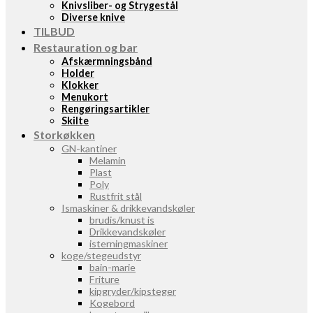
Knivsliber- og Strygestål
Diverse knive
TILBUD
Restauration og bar
Afskærmningsbånd
Holder
Klokker
Menukort
Rengøringsartikler
Skilte
Storkøkken
GN-kantiner
Melamin
Plast
Poly
Rustfrit stål
Ismaskiner & drikkevandskøler
brudis/knust is
Drikkevandskøler
isterningmaskiner
koge/stegeudstyr
bain-marie
Friture
kipgryder/kipsteger
Kogebord