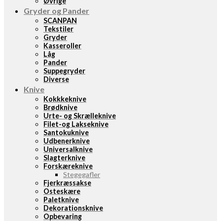
Øvrige
Gryder og Pander
SCANPAN
Tekstiler
Gryder
Kasseroller
Låg
Pander
Suppegryder
Diverse
Knive
Kokkkeknive
Brødknive
Urte- og Skrælleknive
Filet-og Lakseknive
Santokuknive
Udbenerknive
Universalknive
Slagterknive
Forskæreknive
Stegegafler
Fjerkræssakse
Osteskære
Paletknive
Dekorationsknive
Opbevaring