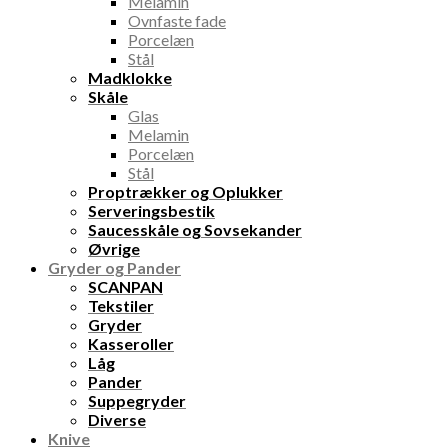
Melamin
Ovnfaste fade
Porcelæn
Stål
Madklokke
Skåle
Glas
Melamin
Porcelæn
Stål
Proptrækker og Oplukker
Serveringsbestik
Saucesskåle og Sovsekander
Øvrige
Gryder og Pander
SCANPAN
Tekstiler
Gryder
Kasseroller
Låg
Pander
Suppegryder
Diverse
Knive