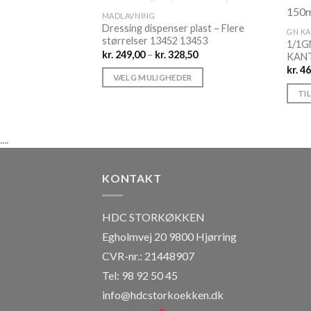
IKKE PÅ LAGER
MADLAVNING
Dressing dispenser plast – Flere
GN K
størrelser 13452 13453
1/1G
Prisinterval:
kr.
249,00
–
kr.
328,50
KANT
kr. 249,00
kr.
46
til
VÆLG MULIGHEDER
kr. 328,50
TI
Dette
vare
har
....
flere
varianter.
Mulighederne
KONTAKT
kan
vælges
HDC STORKØKKEN
på
Egholmvej 20 9800 Hjørring
varesiden
CVR-nr.: 21448907
Tel: 98 92 50 45
info@hdcstorkoekken.dk