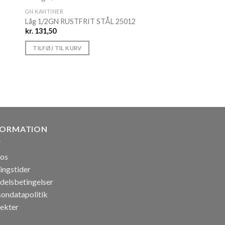
GN KANTINER
Låg 1/2GN RUSTFRIT STÅL 25012
kr.
131,50
TILFØJ TIL KURV
FORMATION
os
ingstider
delsbetingelser
sondatapolitik
jekter