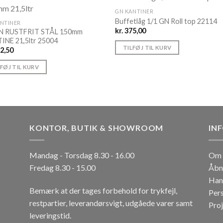
GN KANTINER
Buffetlåg 1/1 GN Roll top 22114
ANTINER
kr.
375,00
N RUSTFRIT STÅL 150mm
INE 21,5ltr 25004
TILFØJ TIL KURV
2,50
LFØJ TIL KURV
KONTOR, BUTIK & SHOWROOM
IN
Mandag - Torsdag 8.30 - 16.00
Om 
Fredag 8.30 - 15.00
Åbn
Han
Bemærk at der tages forbehold for trykfejl,
Per
restpartier, leverandørsvigt, udgåede varer samt
Pro
leveringstid.