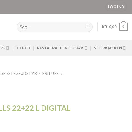
LOG IND
Søg
0
KR.
0,00
efter:
IVE
TILBUD
RESTAURATION OG BAR
STORKØKKEN
GE-/STEGEUDSTYR
/
FRITURE
/
LS 22+22 L DIGITAL