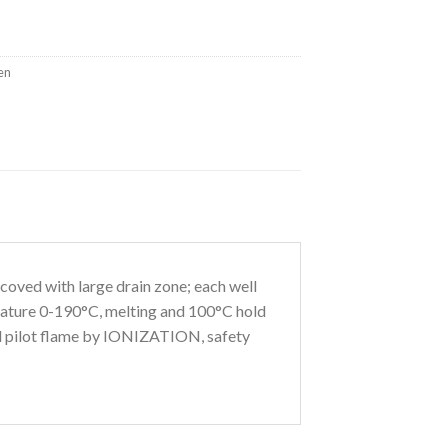
en
 coved with large drain zone; each well
perature 0-190°C, melting and 100°C hold
rol pilot flame by IONIZATION, safety