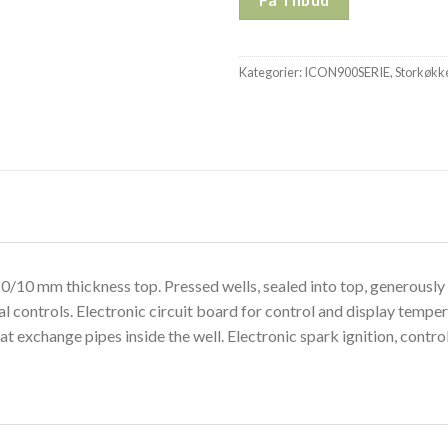
Kategorier:
ICON900SERIE
,
Storkøkk
20/10 mm thickness top. Pressed wells, sealed into top, generously
tal controls. Electronic circuit board for control and display tem
 exchange pipes inside the well. Electronic spark ignition, cont