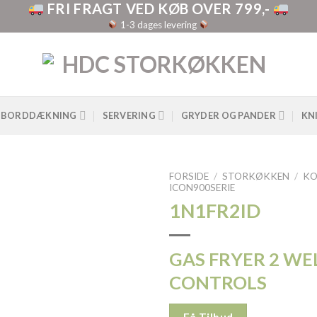
FRI FRAGT VED KØB OVER 799,-
1-3 dages levering
BORDDÆKNING
SERVERING
GRYDER OG PANDER
KN
FORSIDE
/
STORKØKKEN
/
KO
ICON900SERIE
1N1FR2ID
GAS FRYER 2 WEL
CONTROLS
Få Tilbud