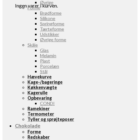
Øvrige
Ingen varer i kurven.
Forme
Brødforme
Silikone
Springforme
Tærteforme
Udstikker
Øvrige forme
Skåle
Glas
Melamin
Plast
Porcelæn
Stål
Hævekurve
Kage-/bageringe
Køkkenvægte
Kagerulle
Opbevaring
CONDI
Ramekiner
Termometer
Tyller og sprøjteposer
Chokolade
Forme
Redskaber