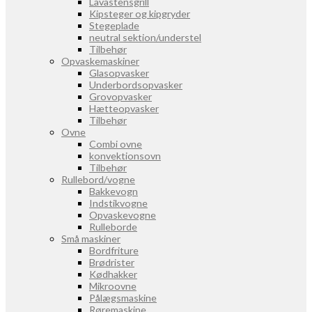
Lavastensgrill
Kipsteger og kipgryder
Stegeplade
neutral sektion/understel
Tilbehør
Opvaskemaskiner
Glasopvasker
Underbordsopvasker
Grovopvasker
Hætteopvasker
Tilbehør
Ovne
Combi ovne
konvektionsovn
Tilbehør
Rullebord/vogne
Bakkevogn
Indstikvogne
Opvaskevogne
Rulleborde
Små maskiner
Bordfriture
Brødrister
Kødhakker
Mikroovne
Pålægsmaskine
Røremaskine