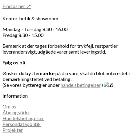
Find os her 📍
Kontor, butik & showroom
Mandag - Torsdag 8.30 - 16.00
Fredag 8.30 - 15.00
Bemærk at der tages forbehold for trykfejl, restpartier,
leverandørsvigt, udgåede varer samt leveringstid.
Følg os på
Ønsker du
byttemærke
på din vare, skal du blot notere det i
bemærkningsfeltet ved betaling.
(Se vores bytteregler under
handelsbetingelser
.)
Information
Om os
Åbningstider
Handelsbetingelser
Persondatapolitik
Projekter