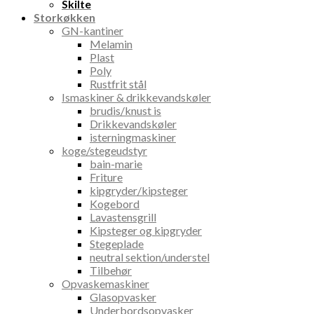
Skilte
Storkøkken
GN-kantiner
Melamin
Plast
Poly
Rustfrit stål
Ismaskiner & drikkevandskøler
brudis/knust is
Drikkevandskøler
isterningmaskiner
koge/stegeudstyr
bain-marie
Friture
kipgryder/kipsteger
Kogebord
Lavastensgrill
Kipsteger og kipgryder
Stegeplade
neutral sektion/understel
Tilbehør
Opvaskemaskiner
Glasopvasker
Underbordsopvasker