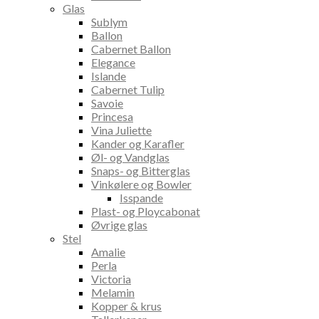
Glas
Sublym
Ballon
Cabernet Ballon
Elegance
Islande
Cabernet Tulip
Savoie
Princesa
Vina Juliette
Kander og Karafler
Øl- og Vandglas
Snaps- og Bitterglas
Vinkølere og Bowler
Isspande
Plast- og Ploycabonat
Øvrige glas
Stel
Amalie
Perla
Victoria
Melamin
Kopper & krus