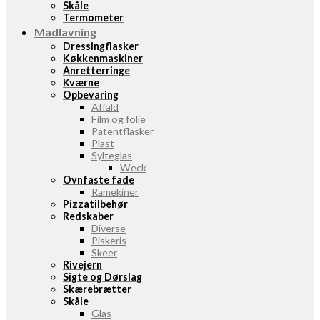
Skåle
Termometer
Madlavning
Dressingflasker
Køkkenmaskiner
Anretterringe
Kværne
Opbevaring
Affald
Film og folie
Patentflasker
Plast
Sylteglas
Weck
Ovnfaste fade
Ramekiner
Pizzatilbehør
Redskaber
Diverse
Piskeris
Skeer
Rivejern
Sigte og Dørslag
Skærebrætter
Skåle
Glas