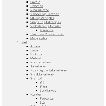
Savoie
Princesa
Vina Juliette
Kander og Karafler
Øl- og Vandglas
Snaps- og Bitterglas
Vinkølere og Bowler
Isspande
Plast- og Ploycabonat
Øvrige glas
Stel
Amalie
Perla
Victoria
Melamin
Kopper & krus
Tallerkener
Pizza og pastatallerkener
Steaktallerkener
Stentøj
Blå
Brun
Sandfarvet
Kander
Porcelæn
Stål