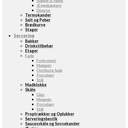
Sukker & fløde
Æggebægere
Diverse
Termokander
Salt og Peber
Brødkurve
Stager
Servering
Bakker
Drinkstilbehør
Etager
Fade
Forkromet
Melamin
Ovnfaste fade
Porcelæn
Stål
Madklokke
Skåle
Glas
Melamin
Porcelæn
Stål
Proptrækker og Oplukker
Serveringsbestik
Saucesskåle og Sovsekander