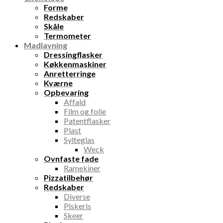
Forme
Redskaber
Skåle
Termometer
Madlavning
Dressingflasker
Køkkenmaskiner
Anretterringe
Kværne
Opbevaring
Affald
Film og folie
Patentflasker
Plast
Sylteglas
Weck
Ovnfaste fade
Ramekiner
Pizzatilbehør
Redskaber
Diverse
Piskeris
Skeer