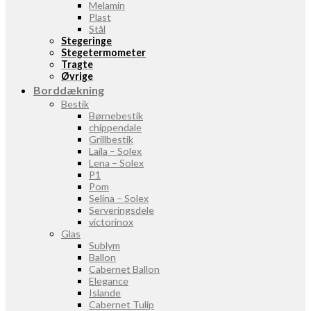
Melamin
Plast
Stål
Stegeringe
Stegetermometer
Tragte
Øvrige
Borddækning
Bestik
Børnebestik
chippendale
Grillbestik
Laila – Solex
Lena – Solex
P1
Pom
Selina – Solex
Serveringsdele
victorinox
Glas
Sublym
Ballon
Cabernet Ballon
Elegance
Islande
Cabernet Tulip