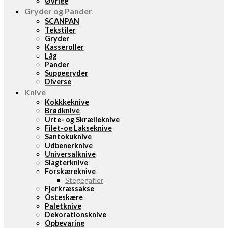
Øvrige
Gryder og Pander
SCANPAN
Tekstiler
Gryder
Kasseroller
Låg
Pander
Suppegryder
Diverse
Knive
Kokkkeknive
Brødknive
Urte- og Skrælleknive
Filet-og Lakseknive
Santokuknive
Udbenerknive
Universalknive
Slagterknive
Forskæreknive
Stegegafler
Fjerkræssakse
Osteskære
Paletknive
Dekorationsknive
Opbevaring