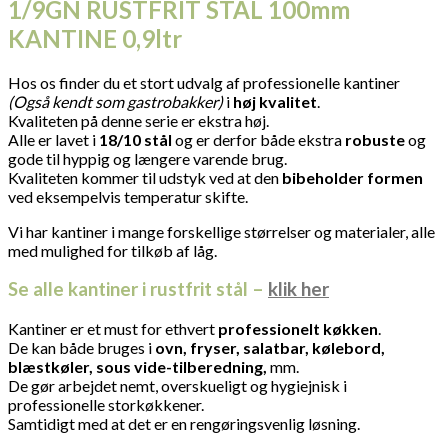
1/9GN RUSTFRIT STÅL 100mm
KANTINE 0,9ltr
Hos os finder du et stort udvalg af professionelle kantiner
(Også kendt som gastrobakker)
i
høj kvalitet
.
Kvaliteten på denne serie er ekstra høj.
Alle er lavet i
18/10 stål
og er derfor både ekstra
robuste
og
gode til hyppig og længere varende brug.
Kvaliteten kommer til udstyk ved at den
bibeholder formen
ved eksempelvis temperatur skifte.
Vi har kantiner i mange forskellige størrelser og materialer, alle
med mulighed for tilkøb af låg.
Se alle kantiner i rustfrit stål –
klik her
Kantiner er et must for ethvert
professionelt køkken
.
De kan både bruges i
ovn, fryser, salatbar, kølebord,
blæstkøler, sous
vide-tilberedning,
mm.
De gør arbejdet nemt, overskueligt og hygiejnisk i
professionelle storkøkkener.
Samtidigt med at det er en rengøringsvenlig løsning.