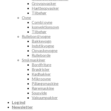
Grovopvasker
Hætteopvasker
Tilbehør
Ovne
Combi ovne
konvektionsovn
Tilbehør
Rullebord/vogne
Bakkevogn
Indstikvogne
Opvaskevogne
Rulleborde
Små maskiner
Bordfriture
Brødrister
Kødhakker
Mikroovne
Pålægsmaskine
Røremaskine
Sousvide
Vakuumpakker
Log ind
Newsletter