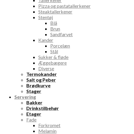
Tallerkener
Pizza og pastatallerkener
Steaktallerkener
Stentøj
Blå
Brun
Sandfarvet
Kander
Porcelæn
Stål
Sukker & fløde
Æggebægere
Diverse
Termokander
Salt og Peber
Brødkurve
Stager
Servering
Bakker
Drinkstilbehør
Etager
Fade
Forkromet
Melamin