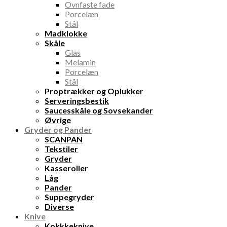
Ovnfaste fade
Porcelæn
Stål
Madklokke
Skåle
Glas
Melamin
Porcelæn
Stål
Proptrækker og Oplukker
Serveringsbestik
Saucesskåle og Sovsekander
Øvrige
Gryder og Pander
SCANPAN
Tekstiler
Gryder
Kasseroller
Låg
Pander
Suppegryder
Diverse
Knive
Kokkkeknive