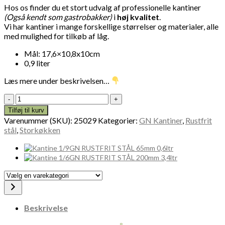
Hos os finder du et stort udvalg af professionelle kantiner
(Også kendt som gastrobakker)
i
høj kvalitet
.
Vi har kantiner i mange forskellige størrelser og materialer, alle
med mulighed for tilkøb af låg.
Mål: 17,6×10,8x10cm
0,9 liter
Læs mere under beskrivelsen…
1/9GN
RUSTFRIT
Tilføj til kurv
STÅL
Varenummer (SKU):
25029
Kategorier:
GN Kantiner
,
Rustfrit
100mm
stål
,
Storkøkken
KANTINE
0,9ltr
25029
antal
Vælg
en
varekategori
Beskrivelse