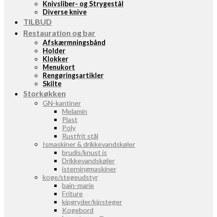
Knivsliber- og Strygestål
Diverse knive
TILBUD
Restauration og bar
Afskærmningsbånd
Holder
Klokker
Menukort
Rengøringsartikler
Skilte
Storkøkken
GN-kantiner
Melamin
Plast
Poly
Rustfrit stål
Ismaskiner & drikkevandskøler
brudis/knust is
Drikkevandskøler
isterningmaskiner
koge/stegeudstyr
bain-marie
Friture
kipgryder/kipsteger
Kogebord