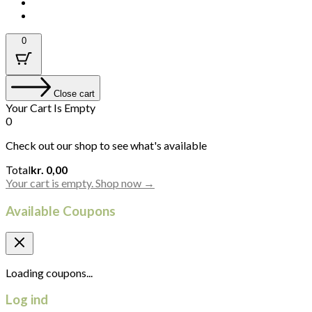
0
Close cart
Your Cart Is Empty
0
Check out our shop to see what's available
Cart
Total
kr.
0,00
Total:
Your cart is empty. Shop now →
Available Coupons
Loading coupons...
Log ind