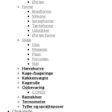
Øvrige
Forme
Brødforme
Silikone
Springforme
Tærteforme
Udstikker
Øvrige forme
Skåle
Glas
Melamin
Plast
Porcelæn
Stål
Hævekurve
Kage-/bageringe
Køkkenvægte
Kagerulle
Opbevaring
CONDI
Ramekiner
Termometer
Tyller og sprøjteposer
Chokolade