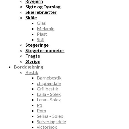
Rivejern
Sigte og Dørslag
Skærebrætter
Skåle
Glas
Melamin
Plast
Stål
Stegeringe
Stegetermometer
Tragte
Øvrige
Borddækning
Bestik
Børnebestik
chippendale
Grillbestik
Laila – Solex
Lena – Solex
P1
Pom
Selina – Solex
Serveringsdele
victorinox