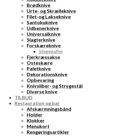
Brødknive
Urte- og Skrælleknive
Filet-og Lakseknive
Santokuknive
Udbenerknive
Universalknive
Slagterknive
Forskæreknive
Stegegafler
Fjerkræssakse
Osteskære
Paletknive
Dekorationsknive
Opbevaring
Knivsliber- og Strygestål
Diverse knive
TILBUD
Restauration og bar
Afskærmningsbånd
Holder
Klokker
Menukort
Rengøringsartikler