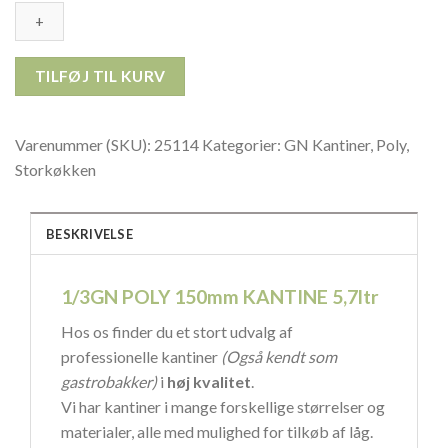
150mm
KANTINE
5,7ltr
25114
TILFØJ TIL KURV
antal
Varenummer (SKU):
25114
Kategorier:
GN Kantiner
,
Poly
,
Storkøkken
BESKRIVELSE
1/3GN POLY 150mm KANTINE 5,7ltr
Hos os finder du et stort udvalg af
professionelle kantiner
(Også kendt som
gastrobakker)
i
høj kvalitet
.
Vi har kantiner i mange forskellige størrelser og
materialer, alle med mulighed for tilkøb af låg.