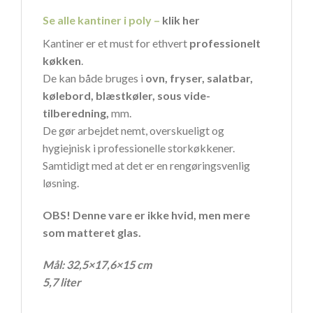
Se alle kantiner i poly –
klik her
Kantiner er et must for ethvert
professionelt
køkken
.
De kan både bruges i
ovn, fryser, salatbar,
kølebord, blæstkøler, sous
vide-
tilberedning,
mm.
De gør arbejdet nemt, overskueligt og
hygiejnisk i professionelle storkøkkener.
Samtidigt med at det er en rengøringsvenlig
løsning.
OBS! Denne vare er ikke hvid, men mere
som matteret glas.
Mål: 32,5×17,6×15 cm
5,7 liter