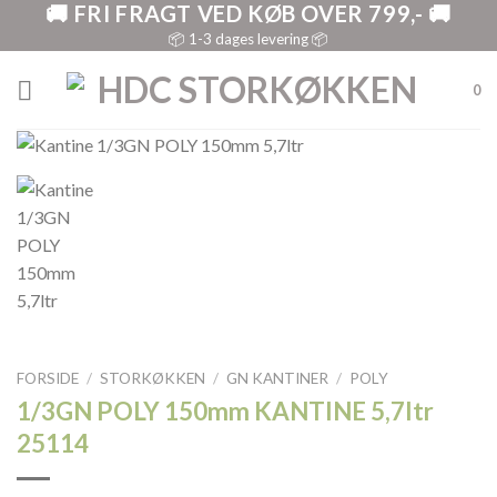
🚚 FRI FRAGT VED KØB OVER 799,- 🚚
Skip
to
📦 1-3 dages levering 📦
content
0
FORSIDE
/
STORKØKKEN
/
GN KANTINER
/
POLY
1/3GN POLY 150mm KANTINE 5,7ltr
25114