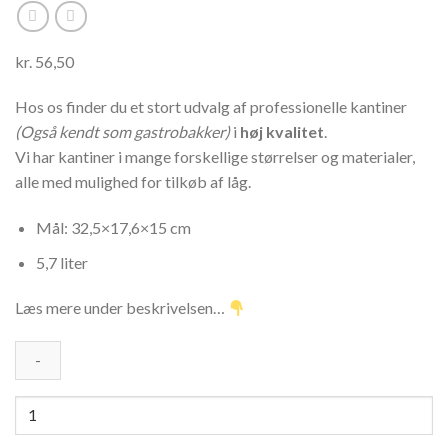
kr.
56,50
Hos os finder du et stort udvalg af professionelle kantiner
(Også kendt som gastrobakker)
i
høj kvalitet
.
Vi har kantiner i mange forskellige størrelser og materialer,
alle med mulighed for tilkøb af låg.
Mål: 32,5×17,6×15 cm
5,7 liter
Læs mere under beskrivelsen…
1/3GN
POLY