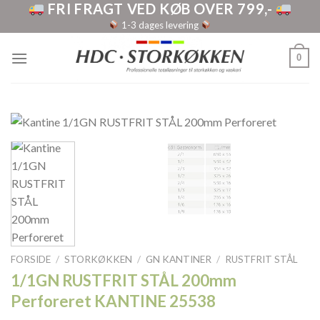
FRI FRAGT VED KØB OVER 799,-
Skip
to
1-3 dages levering
content
0
FORSIDE
/
STORKØKKEN
/
GN KANTINER
/
RUSTFRIT STÅL
1/1GN RUSTFRIT STÅL 200mm
Perforeret KANTINE 25538