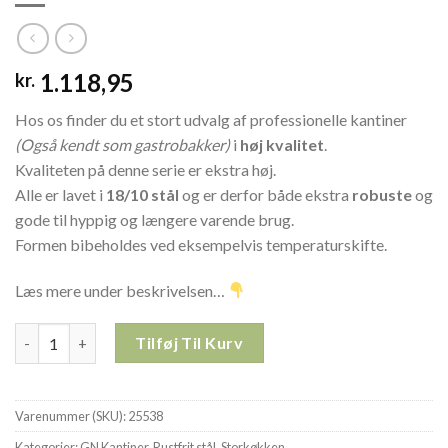
1.118,95
kr.
Hos os finder du et stort udvalg af professionelle kantiner
(Også kendt som gastrobakker)
i
høj kvalitet
.
Kvaliteten på denne serie er ekstra høj.
Alle er lavet i
18/10 stål
og er derfor både ekstra
robuste
og
gode til hyppig og længere varende brug.
Formen bibeholdes ved eksempelvis temperaturskifte.
Læs mere under beskrivelsen…
1/1GN RUSTFRIT STÅL 200mm Perforeret KANTINE 25538 antal
Tilføj Til Kurv
Varenummer (SKU):
25538
Kategorier:
GN Kantiner
,
Rustfrit stål
,
Storkøkken