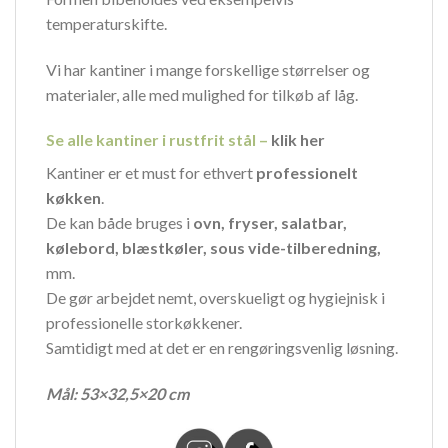
temperaturskifte.
Vi har kantiner i mange forskellige størrelser og
materialer, alle med mulighed for tilkøb af låg.
Se alle kantiner i rustfrit stål –
klik her
Kantiner er et must for ethvert
professionelt
køkken
.
De kan både bruges i
ovn, fryser, salatbar,
kølebord, blæstkøler, sous
vide-tilberedning,
mm.
De gør arbejdet nemt, overskueligt og hygiejnisk i
professionelle storkøkkener.
Samtidigt med at det er en rengøringsvenlig løsning.
Mål: 53×32,5×20 cm