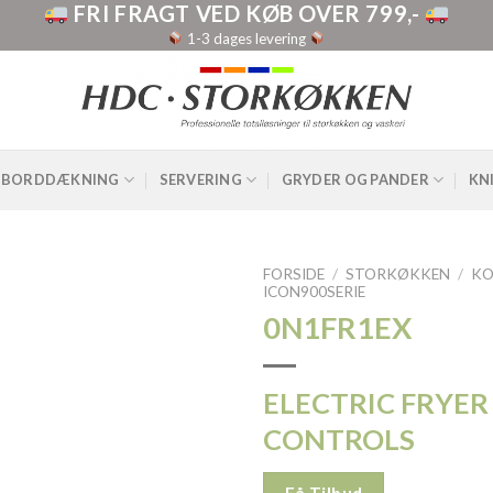
FRI FRAGT VED KØB OVER 799,-
1-3 dages levering
BORDDÆKNING
SERVERING
GRYDER OG PANDER
KN
FORSIDE
/
STORKØKKEN
/
KO
ICON900SERIE
0N1FR1EX
ELECTRIC FRYER 
CONTROLS
Få Tilbud