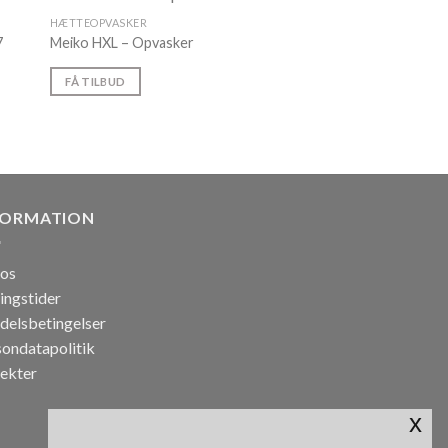
HÆTTEOPVASKER
7
Meiko HXL – Opvasker
FÅ TILBUD
FORMATION
os
ingstider
delsbetingelser
sondatapolitik
jekter
x