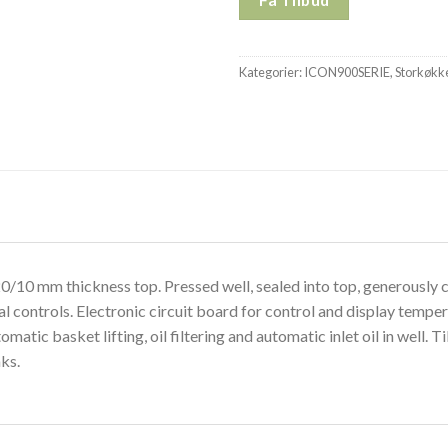
Kategorier:
ICON900SERIE
,
Storkøkk
20/10 mm thickness top. Pressed well, sealed into top, generously 
tal controls. Electronic circuit board for control and display tem
tic basket lifting, oil filtering and automatic inlet oil in well. Ti
ks.