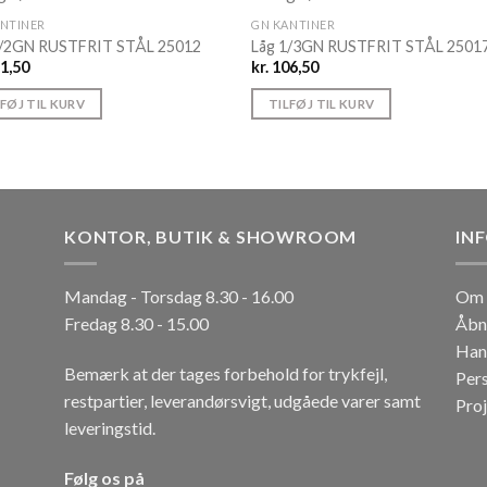
ANTINER
GN KANTINER
1/2GN RUSTFRIT STÅL 25012
Låg 1/3GN RUSTFRIT STÅL 2501
1,50
kr.
106,50
LFØJ TIL KURV
TILFØJ TIL KURV
KONTOR, BUTIK & SHOWROOM
IN
Mandag - Torsdag 8.30 - 16.00
Om 
Fredag 8.30 - 15.00
Åbn
Han
Bemærk at der tages forbehold for trykfejl,
Per
restpartier, leverandørsvigt, udgåede varer samt
Pro
leveringstid.
Følg os på