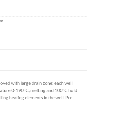
en
coved with large drain zone; each well
perature 0-190°C, melting and 100°C hold
lting heating elements in the well. Pre-