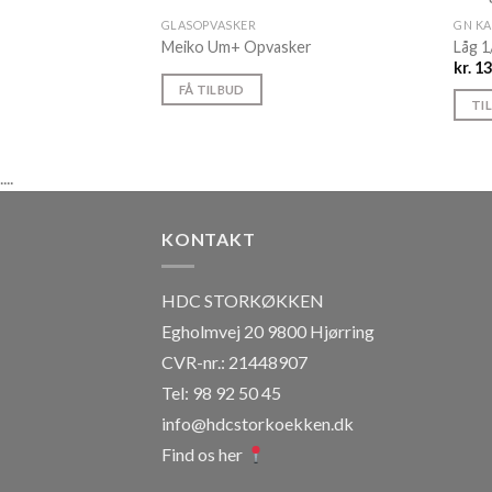
GLASOPVASKER
GN K
Meiko Um+ Opvasker
Låg 
kr.
13
FÅ TILBUD
TI
....
KONTAKT
HDC STORKØKKEN
Egholmvej 20 9800 Hjørring
CVR-nr.: 21448907
Tel: 98 92 50 45
info@hdcstorkoekken.dk
Find os her