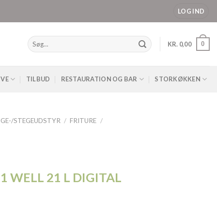
LOG IND
Søg
0
KR.
0,00
efter:
IVE
TILBUD
RESTAURATION OG BAR
STORKØKKEN
GE-/STEGEUDSTYR
/
FRITURE
/
1 WELL 21 L DIGITAL