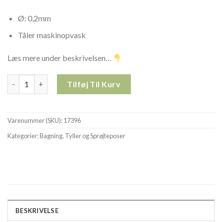
Ø: 0,2mm
Tåler maskinopvask
Læs mere under beskrivelsen…
Tylle glat stål 17396 antal
Tilføj Til Kurv
Varenummer (SKU):
17396
Kategorier:
Bagning
,
Tyller og Sprøjteposer
BESKRIVELSE