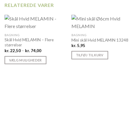
RELATEREDE VARER
BAGNING
BAGNING
Skål Hvid MELAMIN – Flere
Mini skål Hvid MELAMIN 13248
størrelser
kr.
5,95
Prisinterval:
kr.
22,50
–
kr.
74,00
kr. 22,50
TILFØJ TIL KURV
til
VÆLG MULIGHEDER
kr. 74,00
Dette
vare
har
flere
varianter.
Mulighederne
kan
vælges
på
varesiden