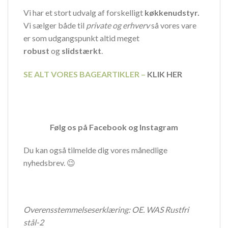
Vi har et stort udvalg af forskelligt
køkkenudstyr.
Vi sælger både til
private og erhverv
så vores vare
er som udgangspunkt altid meget
robust
og
slidstærkt
.
SE ALT VORES BAGEARTIKLER –
KLIK HER
Følg os på
Facebook
og
Instagram
Du kan også tilmelde dig vores månedlige
nyhedsbrev. 😉
Overensstemmelseserklæring:
OE. WAS Rustfri
stål-2