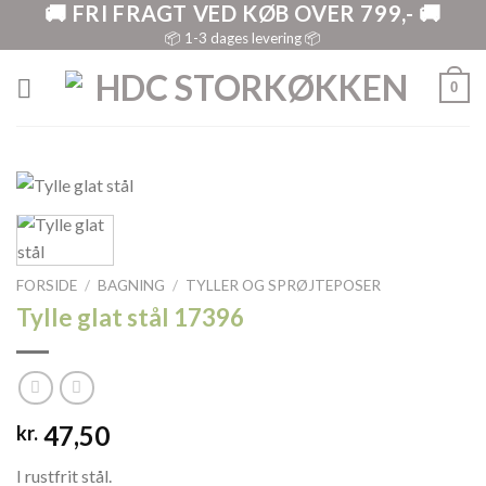
🚚 FRI FRAGT VED KØB OVER 799,- 🚚
Skip
to
📦 1-3 dages levering 📦
content
0
FORSIDE
/
BAGNING
/
TYLLER OG SPRØJTEPOSER
Tylle glat stål 17396
47,50
kr.
I rustfrit stål.