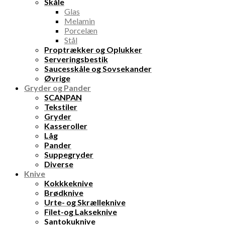
Skåle
Glas
Melamin
Porcelæn
Stål
Proptrækker og Oplukker
Serveringsbestik
Saucesskåle og Sovsekander
Øvrige
Gryder og Pander
SCANPAN
Tekstiler
Gryder
Kasseroller
Låg
Pander
Suppegryder
Diverse
Knive
Kokkkeknive
Brødknive
Urte- og Skrælleknive
Filet-og Lakseknive
Santokuknive