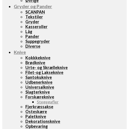
Øvrige
Gryder og Pander
SCANPAN
Tekstiler
Gryder
Kasseroller
Låg
Pander
Suppegryder
Diverse
Knive
Kokkkeknive
Brødknive
Urte- og Skrælleknive
Filet-og Lakseknive
Santokuknive
Udbenerknive
Universalknive
Slagterknive
Forskæreknive
Stegegafler
Fjerkræssakse
Osteskære
Paletknive
Dekorationsknive
Opbevaring