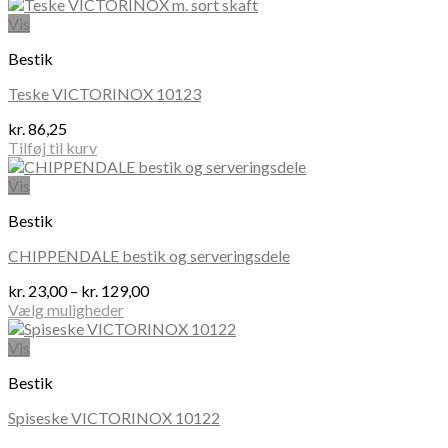
Vis
Bestik
Teske VICTORINOX 10123
kr.
86,25
Tilføj til kurv
Vis
Bestik
CHIPPENDALE bestik og serveringsdele
Prisinterval:
kr.
23,00
–
kr.
129,00
kr. 23,00
Vælg muligheder
Dette
til
vare
kr. 129,00
Vis
har
Bestik
flere
varianter.
Spiseske VICTORINOX 10122
Mulighederne
kan