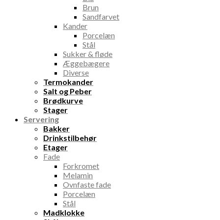
Brun
Sandfarvet
Kander
Porcelæn
Stål
Sukker & fløde
Æggebægere
Diverse
Termokander
Salt og Peber
Brødkurve
Stager
Servering
Bakker
Drinkstilbehør
Etager
Fade
Forkromet
Melamin
Ovnfaste fade
Porcelæn
Stål
Madklokke