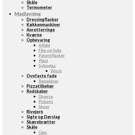
Skåle
Termometer
Madlavning
Dressingflasker
Køkkenmaskiner
Anretterringe
Kværne
Opbevaring
Affald
Film og folie
Patentflasker
Plast
Sylteglas
Weck
Ovnfaste fade
Ramekiner
Pizzatilbehør
Redskaber
Diverse
Piskeris
Skeer
Rivejern
Sigte og Dørslag
Skærebrætter
Skåle
Glas