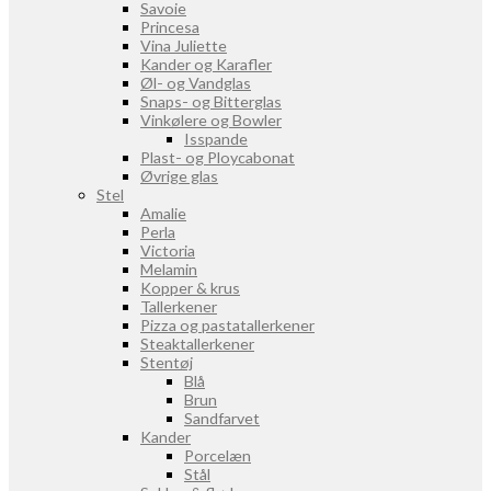
Savoie
Princesa
Vina Juliette
Kander og Karafler
Øl- og Vandglas
Snaps- og Bitterglas
Vinkølere og Bowler
Isspande
Plast- og Ploycabonat
Øvrige glas
Stel
Amalie
Perla
Victoria
Melamin
Kopper & krus
Tallerkener
Pizza og pastatallerkener
Steaktallerkener
Stentøj
Blå
Brun
Sandfarvet
Kander
Porcelæn
Stål