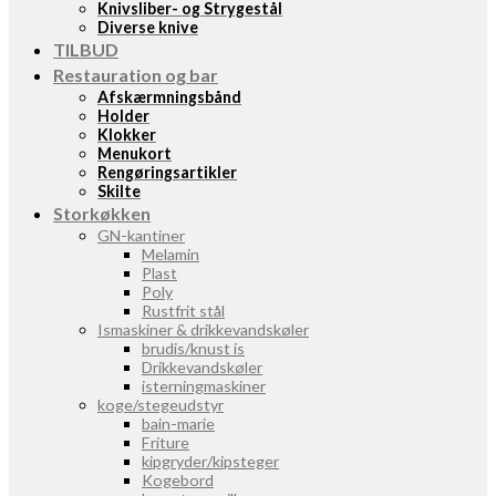
Knivsliber- og Strygestål
Diverse knive
TILBUD
Restauration og bar
Afskærmningsbånd
Holder
Klokker
Menukort
Rengøringsartikler
Skilte
Storkøkken
GN-kantiner
Melamin
Plast
Poly
Rustfrit stål
Ismaskiner & drikkevandskøler
brudis/knust is
Drikkevandskøler
isterningmaskiner
koge/stegeudstyr
bain-marie
Friture
kipgryder/kipsteger
Kogebord