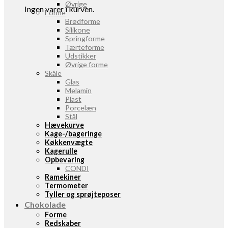
Øvrige
Ingen varer i kurven.
Forme
Brødforme
Silikone
Springforme
Tærteforme
Udstikker
Øvrige forme
Skåle
Glas
Melamin
Plast
Porcelæn
Stål
Hævekurve
Kage-/bageringe
Køkkenvægte
Kagerulle
Opbevaring
CONDI
Ramekiner
Termometer
Tyller og sprøjteposer
Chokolade
Forme
Redskaber