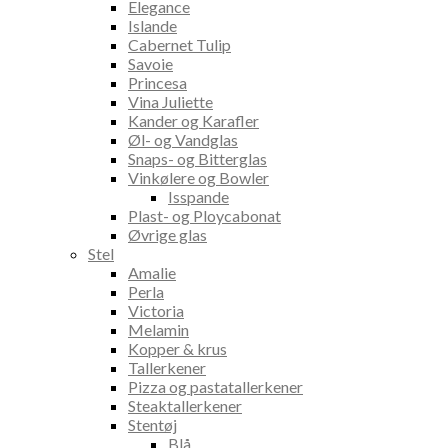
Elegance
Islande
Cabernet Tulip
Savoie
Princesa
Vina Juliette
Kander og Karafler
Øl- og Vandglas
Snaps- og Bitterglas
Vinkølere og Bowler
Isspande
Plast- og Ploycabonat
Øvrige glas
Stel
Amalie
Perla
Victoria
Melamin
Kopper & krus
Tallerkener
Pizza og pastatallerkener
Steaktallerkener
Stentøj
Blå