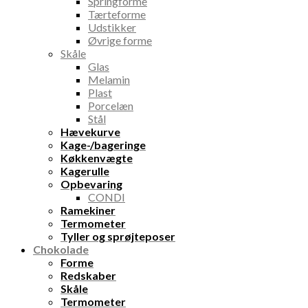
Springforme
Tærteforme
Udstikker
Øvrige forme
Skåle
Glas
Melamin
Plast
Porcelæn
Stål
Hævekurve
Kage-/bageringe
Køkkenvægte
Kagerulle
Opbevaring
CONDI
Ramekiner
Termometer
Tyller og sprøjteposer
Chokolade
Forme
Redskaber
Skåle
Termometer