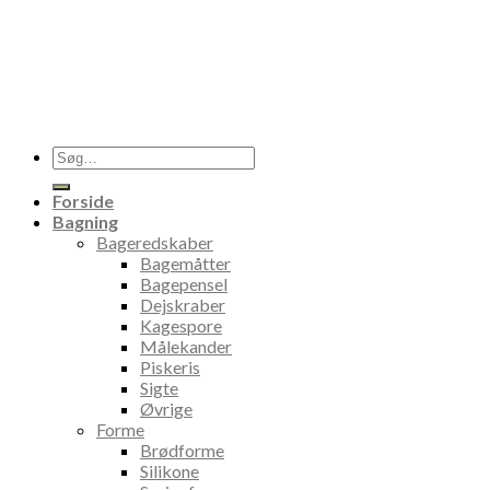
Søg
efter:
Forside
Bagning
Bageredskaber
Bagemåtter
Bagepensel
Dejskraber
Kagespore
Målekander
Piskeris
Sigte
Øvrige
Forme
Brødforme
Silikone