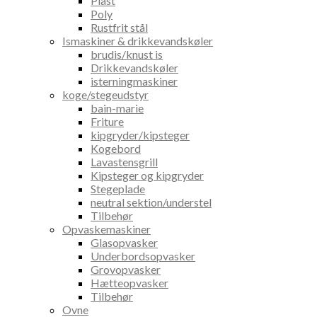
Plast
Poly
Rustfrit stål
Ismaskiner & drikkevandskøler
brudis/knust is
Drikkevandskøler
isterningmaskiner
koge/stegeudstyr
bain-marie
Friture
kipgryder/kipsteger
Kogebord
Lavastensgrill
Kipsteger og kipgryder
Stegeplade
neutral sektion/understel
Tilbehør
Opvaskemaskiner
Glasopvasker
Underbordsopvasker
Grovopvasker
Hætteopvasker
Tilbehør
Ovne