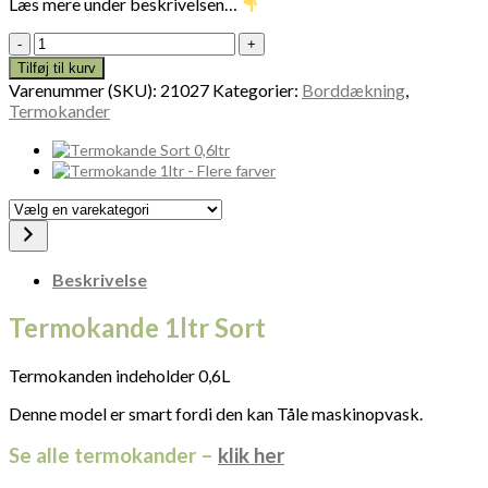
Læs mere under beskrivelsen…
Termokande
1ltr
Tilføj til kurv
Sort
Varenummer (SKU):
21027
Kategorier:
Borddækning
,
21027
Termokander
antal
Vælg
en
varekategori
Beskrivelse
Termokande 1ltr Sort
Termokanden indeholder 0,6L
Denne model er smart fordi den kan Tåle maskinopvask.
Se alle termokander –
klik her