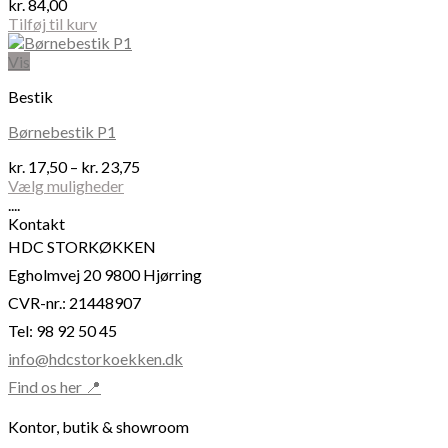
kr.
84,00
vælges
Tilføj til kurv
på
varesiden
Vis
Bestik
Børnebestik P1
Prisinterval:
kr.
17,50
–
kr.
23,75
kr. 17,50
Vælg muligheder
Dette
til
....
vare
kr. 23,75
Kontakt
har
HDC STORKØKKEN
flere
Egholmvej 20 9800 Hjørring
varianter.
Mulighederne
CVR-nr.: 21448907
kan
Tel: 98 92 50 45
vælges
på
info@hdcstorkoekken.dk
varesiden
Find os her 📍
Kontor, butik & showroom