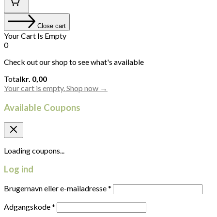
Close cart
Your Cart Is Empty
0
Check out our shop to see what's available
Cart
Total
kr.
0,00
Total:
Your cart is empty. Shop now →
Available Coupons
Loading coupons...
Log ind
Brugernavn eller e-mailadresse
*
Adgangskode
*