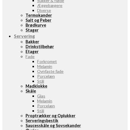
Sukker & fløde
Æggebægere
Diverse
Termokander
Salt og Peber
Brødkurve
Stager
Servering
Bakker
Drinkstilbehør
Etager
Fade
Forkromet
Melamin
Ovnfaste fade
Porcelæn
Stål
Madklokke
Skåle
Glas
Melamin
Porcelæn
Stål
Proptrækker og Oplukker
Serveringsbestik
Saucesskåle og Sovsekander