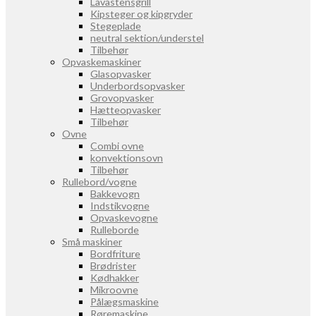
Lavastensgrill
Kipsteger og kipgryder
Stegeplade
neutral sektion/understel
Tilbehør
Opvaskemaskiner
Glasopvasker
Underbordsopvasker
Grovopvasker
Hætteopvasker
Tilbehør
Ovne
Combi ovne
konvektionsovn
Tilbehør
Rullebord/vogne
Bakkevogn
Indstikvogne
Opvaskevogne
Rulleborde
Små maskiner
Bordfriture
Brødrister
Kødhakker
Mikroovne
Pålægsmaskine
Røremaskine