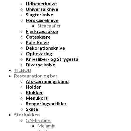
Udbenerknive
Universalknive
Slagterknive
Forskæreknive
Stegegafler
Fjerkræssakse
Osteskære
Paletknive
Dekorationsknive
Opbevaring
Knivsliber- og Strygestål
Diverse knive
TILBUD
Restauration og bar
Afskærmningsbånd
Holder
Klokker
Menukort
Rengøringsartikler
Skilte
Storkøkken
GN-kantiner
Melamin