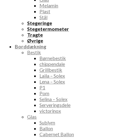
Melamin
Plast
Stål
Stegeringe
Stegetermometer
Tragte
Øvrige
Borddækning
Bestik
Børnebestik
chippendale
Grillbestik
Laila – Solex
Lena – Solex
P1
Pom
Selina – Solex
Serveringsdele
victorinox
Glas
Sublym
Ballon
Cabernet Ballon