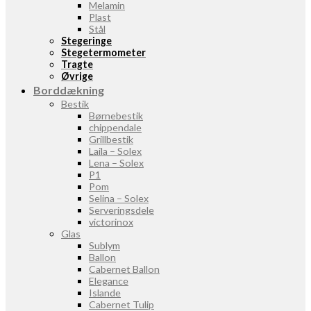
Melamin
Plast
Stål
Stegeringe
Stegetermometer
Tragte
Øvrige
Borddækning
Bestik
Børnebestik
chippendale
Grillbestik
Laila – Solex
Lena – Solex
P1
Pom
Selina – Solex
Serveringsdele
victorinox
Glas
Sublym
Ballon
Cabernet Ballon
Elegance
Islande
Cabernet Tulip