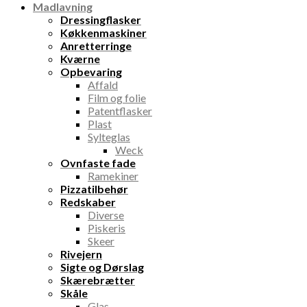
Madlavning
Dressingflasker
Køkkenmaskiner
Anretterringe
Kværne
Opbevaring
Affald
Film og folie
Patentflasker
Plast
Sylteglas
Weck
Ovnfaste fade
Ramekiner
Pizzatilbehør
Redskaber
Diverse
Piskeris
Skeer
Rivejern
Sigte og Dørslag
Skærebrætter
Skåle
Glas