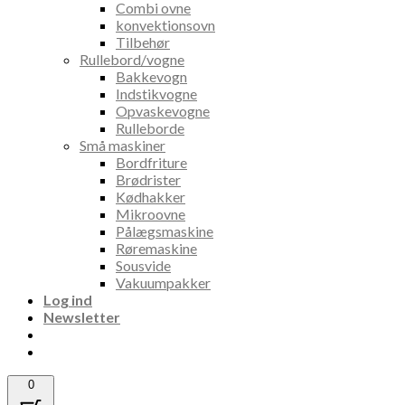
Combi ovne
konvektionsovn
Tilbehør
Rullebord/vogne
Bakkevogn
Indstikvogne
Opvaskevogne
Rulleborde
Små maskiner
Bordfriture
Brødrister
Kødhakker
Mikroovne
Pålægsmaskine
Røremaskine
Sousvide
Vakuumpakker
Log ind
Newsletter
0