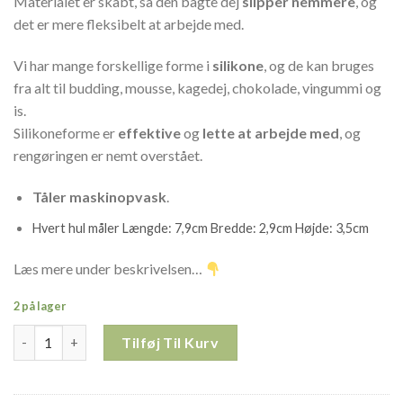
Materialet er skabt, så den bagte dej
slipper nemmere
, og
det er mere fleksibelt at arbejde med.
Vi har mange forskellige forme i
silikone
, og de kan bruges
fra alt til budding, mousse, kagedej, chokolade, vingummi og
is.
Silikoneforme er
effektive
og
lette at arbejde med
, og
rengøringen er nemt overstået.
Tåler maskinopvask
.
Hvert hul måler Længde: 7,9cm Bredde: 2,9cm Højde: 3,5cm
Læs mere under beskrivelsen…
2 på lager
Rektangel forme SILIKONE 14125 antal
Tilføj Til Kurv