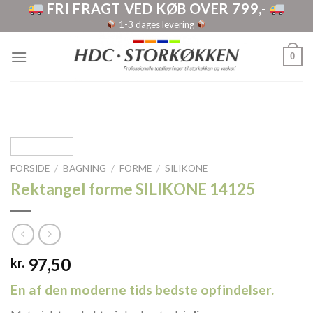
FRI FRAGT VED KØB OVER 799,-
Skip
to
1-3 dages levering
content
0
FORSIDE
/
BAGNING
/
FORME
/
SILIKONE
Rektangel forme SILIKONE 14125
97,50
kr.
En af den moderne tids bedste opfindelser.