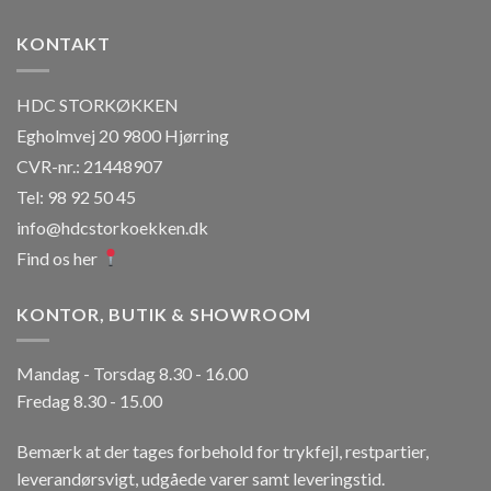
flere
varianter.
KONTAKT
Mulighederne
kan
vælges
HDC STORKØKKEN
på
Egholmvej 20 9800 Hjørring
varesiden
CVR-nr.: 21448907
Tel: 98 92 50 45
info@hdcstorkoekken.dk
Find os her
KONTOR, BUTIK & SHOWROOM
Mandag - Torsdag 8.30 - 16.00
Fredag 8.30 - 15.00
Bemærk at der tages forbehold for trykfejl, restpartier,
leverandørsvigt, udgåede varer samt leveringstid.