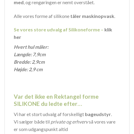
med
, og rengøringen er nemt overstået.
Alle vores forme af silikone
tåler maskinopvask
.
Se vores store udvalg af Silikoneforme –
klik
her
Hvert hul måler:
Længde: 7,9cm
Bredde: 2,9cm
Højde: 2,9 cm
Var det ikke en Rektangel forme
SILIKONE du ledte efter…
Vi har et stort udvalg af forskelligt
bageudstyr
.
Vi sælger både til
private og erhverv
så vores vare
er som udgangspunkt altid