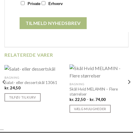
Private
Erhverv
RELATEREDE VARER
BAGNING
Salat- eller dessertskål 13061
BAGNING
kr.
24,50
Skål Hvid MELAMIN – Flere
størrelser
TILFØJ TIL KURV
Prisinterval:
kr.
22,50
–
kr.
74,00
kr. 22,50
til
VÆLG MULIGHEDER
kr. 74,00
Dette
vare
....
har