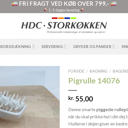
FRI FRAGT VED KØB OVER 799,-
1-3 dages levering
BORDDÆKNING
SERVERING
GRYDER OG PANDER
KN
FORSIDE
/
BAGNING
/
BAGERE
Pigrulle 14076
55,00
kr.
Denne smarte
piggede rullep
når du skal prikke hul i din dej
Hullerne i dejen giver en bedre