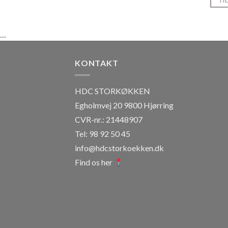
TI
....
KONTAKT
HDC STORKØKKEN
Egholmvej 20 9800 Hjørring
CVR-nr.: 21448907
Tel: 98 92 50 45
info@hdcstorkoekken.dk
Find os her