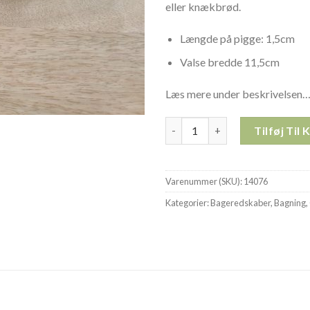
eller knækbrød.
Længde på pigge: 1,5cm
Valse bredde 11,5cm
Læs mere under beskrivelsen
Pigrulle 14076 antal
Tilføj Til 
Varenummer (SKU):
14076
Kategorier:
Bageredskaber
,
Bagning
,