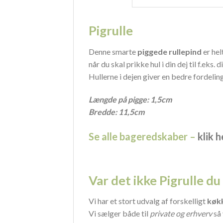
Pigrulle
Denne smarte
piggede rullepind
er hel
når du skal prikke hul i din dej til f.eks
Hullerne i dejen giver en bedre fordelin
Længde på pigge: 1,5cm
Bredde: 11,5cm
Se alle bageredskaber –
klik h
Var det ikke Pigrulle d
Vi har et stort udvalg af forskelligt
køk
Vi sælger både til
private og erhverv
så 