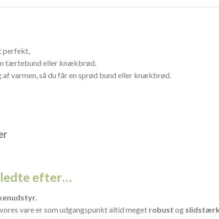
t perfekt,
. din tærtebund eller knækbrød.
g af varmen, så du får en sprød bund eller knækbrød.
er
u ledte efter…
kenudstyr.
vores vare er som udgangspunkt altid meget
robust
og
slidstær