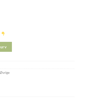
…
Kurv
Øvrige