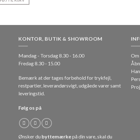
LFØJ TIL KURV
KONTOR, BUTIK & SHOWROOM
IN
Mandag - Torsdag 8.30 - 16.00
Om 
Fredag 8.30 - 15.00
Åbn
Han
Bemærk at der tages forbehold for trykfejl,
Per
restpartier, leverandørsvigt, udgåede varer samt
Pro
leveringstid.
Følg os på
Ønsker du
byttemærke
på din vare, skal du