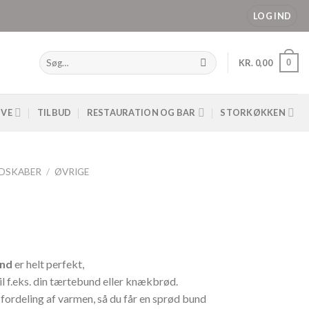
LOG IND
Søg
0
KR.
0,00
efter:
IVE
TILBUD
RESTAURATION OG BAR
STORKØKKEN
DSKABER
/
ØVRIGE
ind
er helt perfekt,
 til f.eks. din tærtebund eller knækbrød.
 fordeling af varmen, så du får en sprød bund