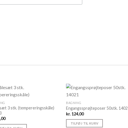
ING
BAGNING
sæt 3 stk. (tempereringsskåle)
Engangssprøjteposer 50stk. 140
3
kr.
124,00
,00
TILFØJ TIL KURV