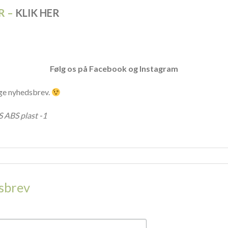
R –
KLIK HER
Følg os på
Facebook
og
Instagram
ige nyhedsbrev.
 ABS plast -1
dsbrev