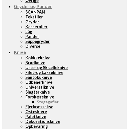
Øvrige
Gryder og Pander
SCANPAN
Tekstiler
Gryder
Kasseroller
Låg
Pander
Suppegryder
Diverse
Knive
Kokkkeknive
Brødknive
Urte- og Skrælleknive
Filet-og Lakseknive
Santokuknive
Udbenerknive
Universalknive
Slagterknive
Forskæreknive
Stegegafler
Fjerkræssakse
Osteskære
Paletknive
Dekorationsknive
Opbevaring