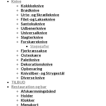
Knive
Kokkkeknive
Brødknive
Urte- og Skrælleknive
Filet-og Lakseknive
Santokuknive
Udbenerknive
Universalknive
Slagterknive
Forskæreknive
Stegegafler
Fjerkræssakse
Osteskære
Paletknive
Dekorationsknive
Opbevaring
Knivsliber- og Strygestål
Diverse knive
TILBUD
Restauration og bar
Afskærmningsbånd
Holder
Klokker
Menukort