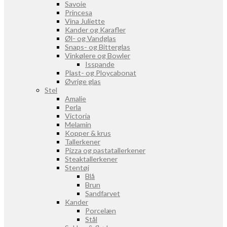
Savoie
Princesa
Vina Juliette
Kander og Karafler
Øl- og Vandglas
Snaps- og Bitterglas
Vinkølere og Bowler
Isspande
Plast- og Ploycabonat
Øvrige glas
Stel
Amalie
Perla
Victoria
Melamin
Kopper & krus
Tallerkener
Pizza og pastatallerkener
Steaktallerkener
Stentøj
Blå
Brun
Sandfarvet
Kander
Porcelæn
Stål