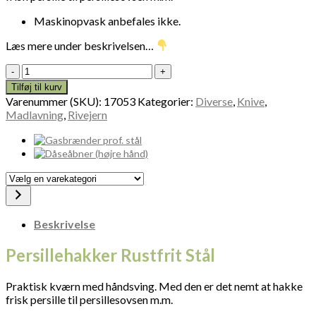
Maskinopvask anbefales ikke.
Læs mere under beskrivelsen…
Persillehakker
Rustfrit
Tilføj til kurv
Stål
Varenummer (SKU):
17053
Kategorier:
Diverse
,
Knive
,
17053
Madlavning
,
Rivejern
antal
Vælg
en
varekategori
Beskrivelse
Persillehakker Rustfrit Stål
Praktisk kværn med håndsving. Med den er det nemt at hakke
frisk persille til persillesovsen m.m.