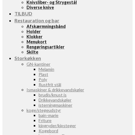
Knivsliber- og Strygestål
Diverse knive
TILBUD
Restauration og bar
Afskærmningsbånd
Holder
Klokker
Menukort
Rengøringsartikler
Skilte
Storkøkken
GN-kantiner
Melamin
Plast
Poly
Rustfrit stål
Ismaskiner & drikkevandskøler
brudis/knust is
Drikkevandskøler
isterningmaskiner
koge/stegeudstyr
bain-marie
Friture
kipgryder/kipsteger
Kogebord