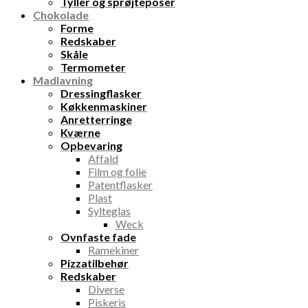
Tyller og sprøjteposer
Chokolade
Forme
Redskaber
Skåle
Termometer
Madlavning
Dressingflasker
Køkkenmaskiner
Anretterringe
Kværne
Opbevaring
Affald
Film og folie
Patentflasker
Plast
Sylteglas
Weck
Ovnfaste fade
Ramekiner
Pizzatilbehør
Redskaber
Diverse
Piskeris