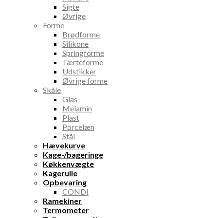
Sigte
Øvrige
Forme
Brødforme
Silikone
Springforme
Tærteforme
Udstikker
Øvrige forme
Skåle
Glas
Melamin
Plast
Porcelæn
Stål
Hævekurve
Kage-/bageringe
Køkkenvægte
Kagerulle
Opbevaring
CONDI
Ramekiner
Termometer