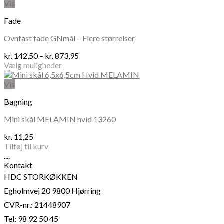
Vis
Fade
Ovnfast fade GNmål – Flere størrelser
Prisinterval:
kr.
142,50
–
kr.
873,95
kr. 142,50
Vælg muligheder
Dette
til
vare
kr. 873,95
Vis
har
Bagning
flere
varianter.
Mini skål MELAMIN hvid 13260
Mulighederne
kan
kr.
11,25
vælges
Tilføj til kurv
på
....
varesiden
Kontakt
HDC STORKØKKEN
Egholmvej 20 9800 Hjørring
CVR-nr.: 21448907
Tel: 98 92 50 45