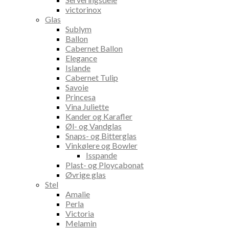
victorinox
Glas
Sublym
Ballon
Cabernet Ballon
Elegance
Islande
Cabernet Tulip
Savoie
Princesa
Vina Juliette
Kander og Karafler
Øl- og Vandglas
Snaps- og Bitterglas
Vinkølere og Bowler
Isspande
Plast- og Ploycabonat
Øvrige glas
Stel
Amalie
Perla
Victoria
Melamin