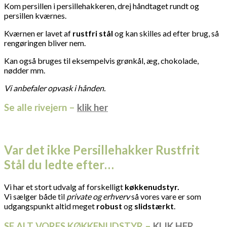
Kom persillen i persillehakkeren, drej håndtaget rundt og
persillen kværnes.
Kværnen er lavet af
rustfri stål
og kan skilles ad efter brug, så
rengøringen bliver nem.
Kan også bruges til eksempelvis grønkål, æg, chokolade,
nødder mm.
Vi anbefaler opvask i hånden.
Se alle rivejern –
klik her
Var det ikke Persillehakker Rustfrit
Stål du ledte efter…
Vi har et stort udvalg af forskelligt
køkkenudstyr.
Vi sælger både til
private og erhverv
så vores vare er som
udgangspunkt altid meget
robust
og
slidstærkt
.
SE ALT VORES KØKKENUDSTYR –
KLIK HER