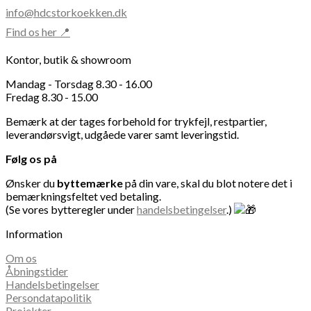
info@hdcstorkoekken.dk
Find os her 📍
Kontor, butik & showroom
Mandag - Torsdag 8.30 - 16.00
Fredag 8.30 - 15.00
Bemærk at der tages forbehold for trykfejl, restpartier,
leverandørsvigt, udgåede varer samt leveringstid.
Følg os på
Ønsker du
byttemærke
på din vare, skal du blot notere det i
bemærkningsfeltet ved betaling.
(Se vores bytteregler under
handelsbetingelser
.)
Information
Om os
Åbningstider
Handelsbetingelser
Persondatapolitik
Projekter