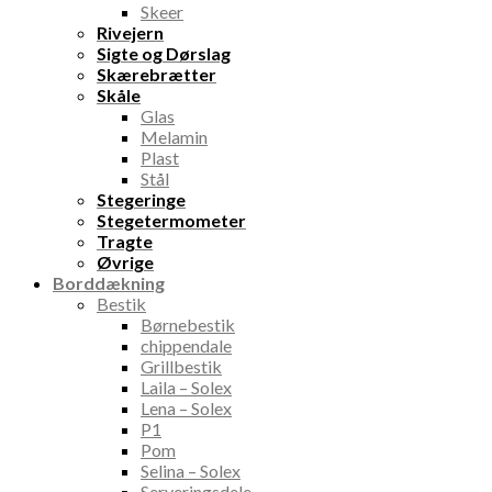
Skeer
Rivejern
Sigte og Dørslag
Skærebrætter
Skåle
Glas
Melamin
Plast
Stål
Stegeringe
Stegetermometer
Tragte
Øvrige
Borddækning
Bestik
Børnebestik
chippendale
Grillbestik
Laila – Solex
Lena – Solex
P1
Pom
Selina – Solex
Serveringsdele