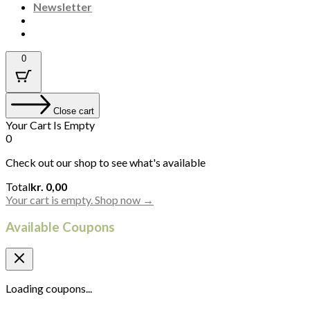
Newsletter
0
Close cart
Your Cart Is Empty
0
Check out our shop to see what's available
Cart
Total
kr.
0,00
Total:
Your cart is empty. Shop now →
Available Coupons
Loading coupons...