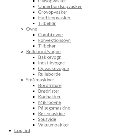
Glasopvasker
Underbordsopvasker
Grovopvasker
Hætteopvasker
Tilbehør
Ovne
Combi ovne
konvektionsovn
Tilbehør
Rullebord/vogne
Bakkevogn
Indstikvogne
Opvaskevogne
Rulleborde
Små maskiner
Bordfriture
Brødrister
Kødhakker
Mikroovne
Pålægsmaskine
Røremaskine
Sousvide
Vakuumpakker
Log ind