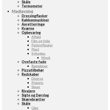
Skåle
Termometer
Madlavning
Dressingflasker
Køkkenmaskiner
Anretterringe
Kværne
Opbevaring
Affald
Film og folie
Patentflasker
Plast
Sylteglas
Weck
Ovnfaste fade
Ramekiner
Pizzatilbehør
Redskaber
Diverse
Piskeris
Skeer
Rivejern
Sigte og Dørslag
Skærebrætter
Skåle
Glas