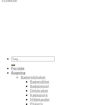
Søg
efter:
Forside
Bagning
Bageredskaber
Bagemåtter
Bagepensel
Dejskraber
Kagespore
Målekander
Piskeris