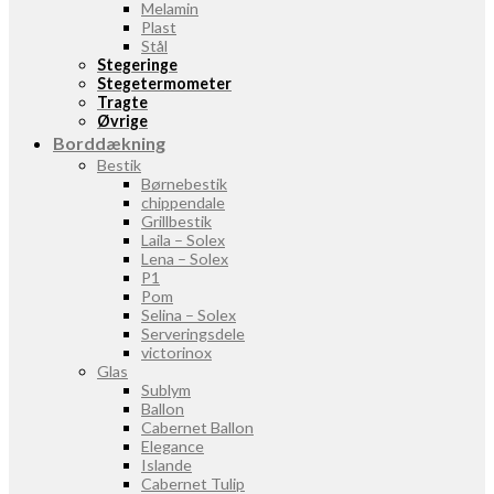
Melamin
Plast
Stål
Stegeringe
Stegetermometer
Tragte
Øvrige
Borddækning
Bestik
Børnebestik
chippendale
Grillbestik
Laila – Solex
Lena – Solex
P1
Pom
Selina – Solex
Serveringsdele
victorinox
Glas
Sublym
Ballon
Cabernet Ballon
Elegance
Islande
Cabernet Tulip