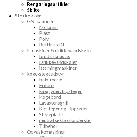
Rengøringsartikler
Skilte
Storkøkken
GN-kantiner
Melamin
Plast
Poly
Rustfrit stål
Ismaskiner & drikkevandskøler
brudis/knust is
Drikkevandskøler
isterningmaskiner
koge/stegeudstyr
bain-marie
Friture
kipgryder/kipsteger
Kogebord
Lavastensgrill
Kipsteger og kipgryder
Stegeplade
neutral sektion/understel
Tilbehør
Opvaskemaskiner