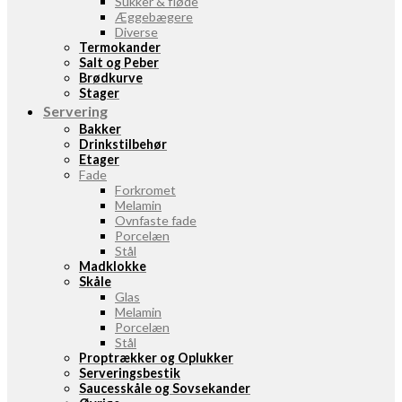
Sukker & fløde
Æggebægere
Diverse
Termokander
Salt og Peber
Brødkurve
Stager
Servering
Bakker
Drinkstilbehør
Etager
Fade
Forkromet
Melamin
Ovnfaste fade
Porcelæn
Stål
Madklokke
Skåle
Glas
Melamin
Porcelæn
Stål
Proptrækker og Oplukker
Serveringsbestik
Saucesskåle og Sovsekander