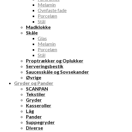
Melamin
Ovnfaste fade
Porcelæn
Stål
Madklokke
Skåle
Glas
Melamin
Porcelæn
Stål
Proptrækker og Oplukker
Serveringsbestik
Saucesskåle og Sovsekander
Øvrige
Gryder og Pander
SCANPAN
Tekstiler
Gryder
Kasseroller
Låg
Pander
Suppegryder
Diverse