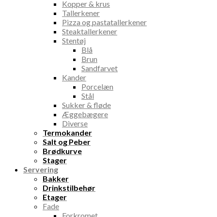
Kopper & krus
Tallerkener
Pizza og pastatallerkener
Steaktallerkener
Stentøj
Blå
Brun
Sandfarvet
Kander
Porcelæn
Stål
Sukker & fløde
Æggebægere
Diverse
Termokander
Salt og Peber
Brødkurve
Stager
Servering
Bakker
Drinkstilbehør
Etager
Fade
Forkromet