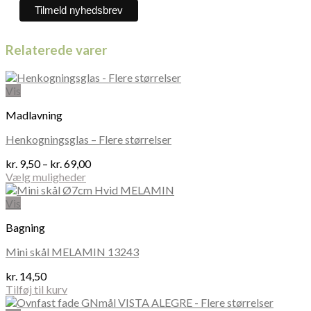
Relaterede varer
Vis
Madlavning
Henkogningsglas – Flere størrelser
Prisinterval:
kr.
9,50
–
kr.
69,00
kr. 9,50
Vælg muligheder
Dette
til
vare
kr. 69,00
Vis
har
Bagning
flere
varianter.
Mini skål MELAMIN 13243
Mulighederne
kan
kr.
14,50
vælges
Tilføj til kurv
på
varesiden