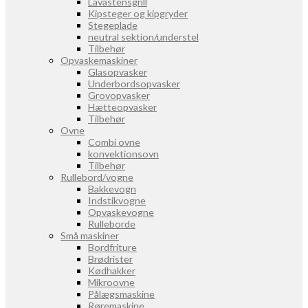
Lavastensgrill
Kipsteger og kipgryder
Stegeplade
neutral sektion/understel
Tilbehør
Opvaskemaskiner
Glasopvasker
Underbordsopvasker
Grovopvasker
Hætteopvasker
Tilbehør
Ovne
Combi ovne
konvektionsovn
Tilbehør
Rullebord/vogne
Bakkevogn
Indstikvogne
Opvaskevogne
Rulleborde
Små maskiner
Bordfriture
Brødrister
Kødhakker
Mikroovne
Pålægsmaskine
Røremaskine