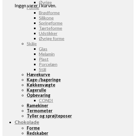
Øvrige
Ingen varer i kurven.
Forme
Brødforme
Silikone
Springforme
Tærteforme
Udstikker
Øvrige forme
Skåle
Glas
Melamin
Plast
Porcelæn
Stål
Hævekurve
Kage-/bageringe
Køkkenvægte
Kagerulle
Opbevaring
CONDI
Ramekiner
Termometer
Tyller og sprøjteposer
Chokolade
Forme
Redskaber