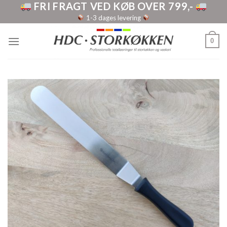
FRI FRAGT VED KØB OVER 799,-
Skip
to
1-3 dages levering
content
0