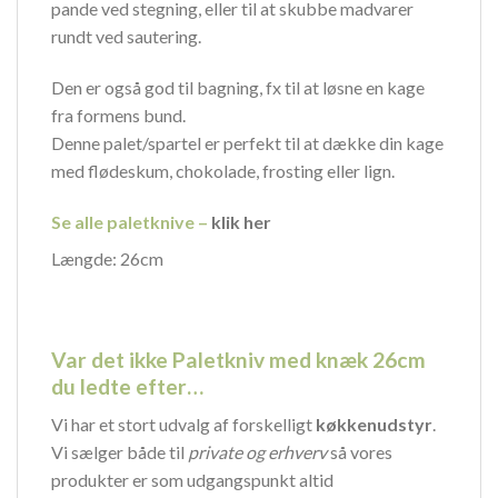
pande ved stegning, eller til at skubbe madvarer
rundt ved sautering.
Den er også god til bagning, fx til at løsne en kage
fra formens bund.
Denne palet/spartel er perfekt til at dække din kage
med flødeskum, chokolade, frosting eller lign.
Se alle paletknive –
klik her
Længde: 26cm
Var det ikke Paletkniv med knæk 26cm
du ledte efter…
Vi har et stort udvalg af forskelligt
køkkenudstyr
.
Vi sælger både til
private og erhverv
så vores
produkter er som udgangspunkt altid