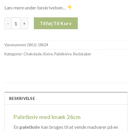
Læs mere under beskrivelsen…
Paletkniv med knæk 26cm 18624 antal
Tilføj Til Kurv
Varenummer (SKU):
18624
Kategorier:
Chokolade
,
Knive
,
Paletknive
,
Redskaber
BESKRIVELSE
Paletkniv med knæk 26cm
En
paletkniv
kan bruges til at vende madvarer på en