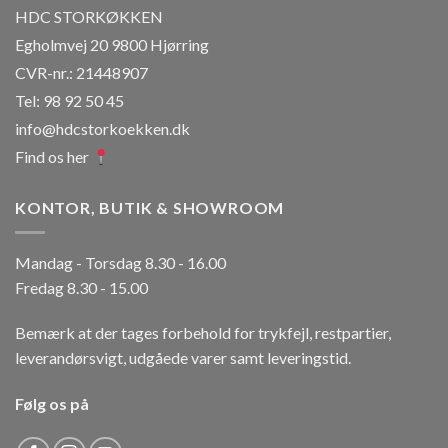
vælges
HDC STORKØKKEN
på
Egholmvej 20 9800 Hjørring
varesiden
CVR-nr.: 21448907
Tel: 98 92 50 45
info@hdcstorkoekken.dk
Find os her
KONTOR, BUTIK & SHOWROOM
Mandag - Torsdag 8.30 - 16.00
Fredag 8.30 - 15.00
Bemærk at der tages forbehold for trykfejl, restpartier,
leverandørsvigt, udgåede varer samt leveringstid.
Følg os på