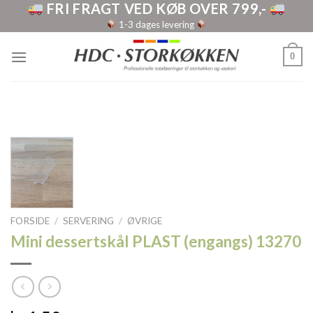
FRI FRAGT VED KØB OVER 799,-
Skip
to
1-3 dages levering
content
0
FORSIDE
/
SERVERING
/
ØVRIGE
Mini dessertskål PLAST (engangs) 13270