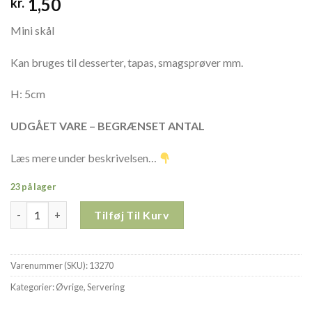
1,50
kr.
Mini skål
Kan bruges til desserter, tapas, smagsprøver mm.
H: 5cm
UDGÅET VARE – BEGRÆNSET ANTAL
Læs mere under beskrivelsen…
23 på lager
Mini dessertskål PLAST (engangs) 13270 antal
Tilføj Til Kurv
Varenummer (SKU):
13270
Kategorier:
Øvrige
,
Servering