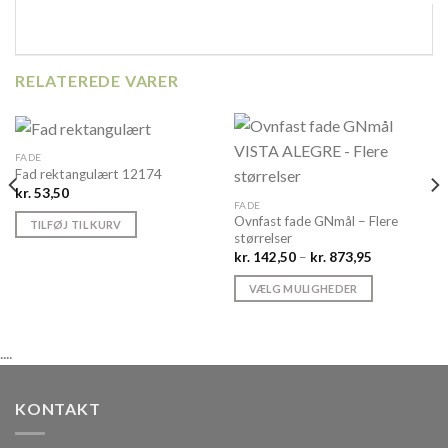
RELATEREDE VARER
FADE
Fad rektangulært 12174
kr.
53,50
FADE
Ovnfast fade GNmål – Flere
TILFØJ TIL KURV
størrelser
Prisinterval:
kr.
142,50
–
kr.
873,95
kr. 142,50
til
VÆLG MULIGHEDER
kr. 873,95
Dette
vare
....
har
flere
varianter.
KONTAKT
Mulighederne
kan