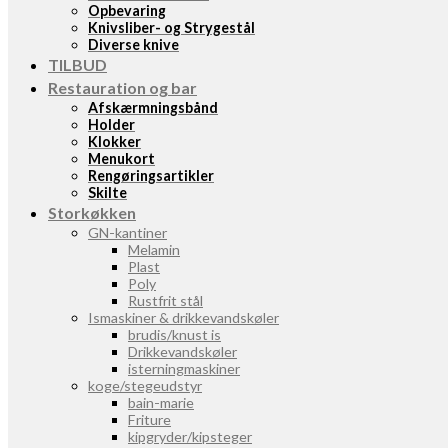
Opbevaring
Knivsliber- og Strygestål
Diverse knive
TILBUD
Restauration og bar
Afskærmningsbånd
Holder
Klokker
Menukort
Rengøringsartikler
Skilte
Storkøkken
GN-kantiner
Melamin
Plast
Poly
Rustfrit stål
Ismaskiner & drikkevandskøler
brudis/knust is
Drikkevandskøler
isterningmaskiner
koge/stegeudstyr
bain-marie
Friture
kipgryder/kipsteger