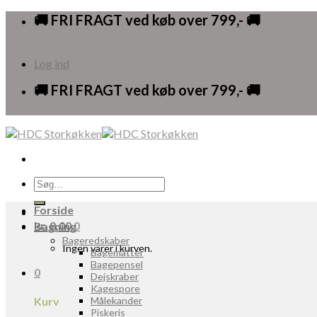
Skip
🚚 FRI FRAGT ved køb over 799,- 🚚
to
content
Log ind
🚚 FRI FRAGT ved køb over 799,- 🚚
Søg
efter:
Forside
kr.
0,00
0
Bagning
Bageredskaber
Ingen varer i kurven.
Bagemåtter
Bagepensel
0
Dejskraber
Kagespore
Kurv
Målekander
Piskeris