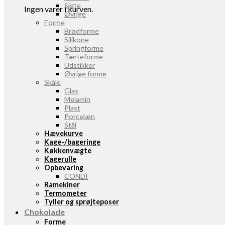
Sigte
Ingen varer i kurven.
Øvrige
Forme
Brødforme
Silikone
Springforme
Tærteforme
Udstikker
Øvrige forme
Skåle
Glas
Melamin
Plast
Porcelæn
Stål
Hævekurve
Kage-/bageringe
Køkkenvægte
Kagerulle
Opbevaring
CONDI
Ramekiner
Termometer
Tyller og sprøjteposer
Chokolade
Forme