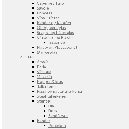
Cabernet Tulip
Savoie
Princesa
Vina Juliette
Kander og Karafler
Øl- og Vandglas
Snaps- og Bitterglas
Vinkølere og Bowler
Isspande
Plast- og Ploycabonat
Øvrige glas
Stel
Amalie
Perla
Victoria
Melamin
Kopper & krus
Tallerkener
Pizza og pastatallerkener
Steaktallerkener
Stentøj
Blå
Brun
Sandfarvet
Kander
Porcelæn