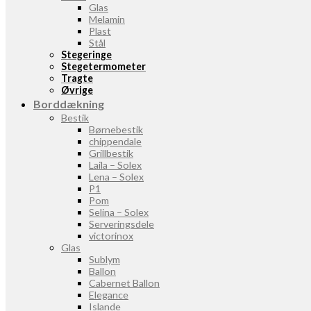
Glas
Melamin
Plast
Stål
Stegeringe
Stegetermometer
Tragte
Øvrige
Borddækning
Bestik
Børnebestik
chippendale
Grillbestik
Laila – Solex
Lena – Solex
P1
Pom
Selina – Solex
Serveringsdele
victorinox
Glas
Sublym
Ballon
Cabernet Ballon
Elegance
Islande