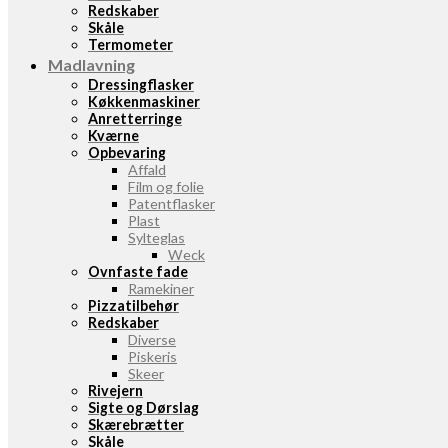
Redskaber
Skåle
Termometer
Madlavning
Dressingflasker
Køkkenmaskiner
Anretterringe
Kværne
Opbevaring
Affald
Film og folie
Patentflasker
Plast
Sylteglas
Weck
Ovnfaste fade
Ramekiner
Pizzatilbehør
Redskaber
Diverse
Piskeris
Skeer
Rivejern
Sigte og Dørslag
Skærebrætter
Skåle