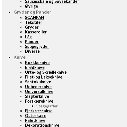
Saucesskåle og Sovsekander
Øvrige
Gryder og Pander
SCANPAN
Tekstiler
Gryder
Kasseroller
Låg
Pander
Suppegryder
Diverse
Knive
Kokkkeknive
Brødknive
Urte- og Skrælleknive
Filet-og Lakseknive
Santokuknive
Udbenerknive
Universalknive
Slagterknive
Forskæreknive
Stegegafler
Fjerkræssakse
Osteskære
Paletknive
Dekorationsknive