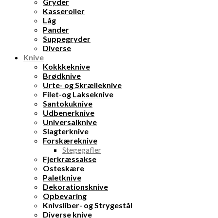
Gryder
Kasseroller
Låg
Pander
Suppegryder
Diverse
Knive
Kokkkeknive
Brødknive
Urte- og Skrælleknive
Filet-og Lakseknive
Santokuknive
Udbenerknive
Universalknive
Slagterknive
Forskæreknive
Stegegafler
Fjerkræssakse
Osteskære
Paletknive
Dekorationsknive
Opbevaring
Knivsliber- og Strygestål
Diverse knive