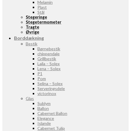
Melamin
Plast
Stål
Stegeringe
Stegetermometer
Tragte
Øvrige
Borddækning
Bestik
Børnebestik
chippendale
Grillbestik
Laila – Solex
Lena – Solex
P1
Pom
Selina – Solex
Serveringsdele
victorinox
Glas
Sublym
Ballon
Cabernet Ballon
Elegance
Islande
Cabernet Tulip