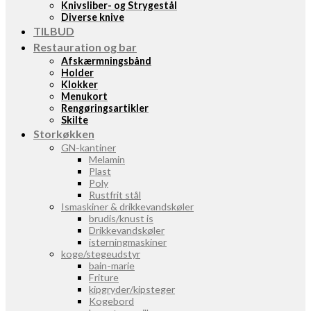
Knivsliber- og Strygestål
Diverse knive
TILBUD
Restauration og bar
Afskærmningsbånd
Holder
Klokker
Menukort
Rengøringsartikler
Skilte
Storkøkken
GN-kantiner
Melamin
Plast
Poly
Rustfrit stål
Ismaskiner & drikkevandskøler
brudis/knust is
Drikkevandskøler
isterningmaskiner
koge/stegeudstyr
bain-marie
Friture
kipgryder/kipsteger
Kogebord