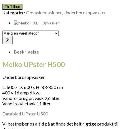
Få Tilbud
Kategorier:
Opvaskemaskiner
,
Underbordsopvasker
Vælg
en
varekategori
Beskrivelse
Meiko UPster H500
Underbordsopvasker
L: 600 x D: 600 x H: 83/850 cm
400 v 16 amp 6 kw.
Vandforbrug pr. vask 2,6 liter.
Vand i skylletank 11 liter.
Datablad UPster U500
Vi bestræber os altid på at finde det helt
rigtige
produkt til