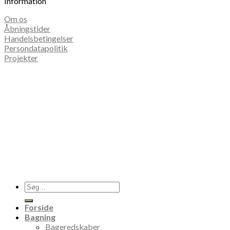
Information
Om os
Åbningstider
Handelsbetingelser
Persondatapolitik
Projekter
Søg
efter:
Forside
Bagning
Bageredskaber