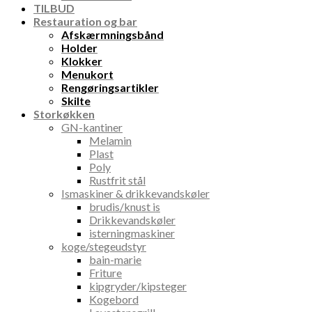
TILBUD
Restauration og bar
Afskærmningsbånd
Holder
Klokker
Menukort
Rengøringsartikler
Skilte
Storkøkken
GN-kantiner
Melamin
Plast
Poly
Rustfrit stål
Ismaskiner & drikkevandskøler
brudis/knust is
Drikkevandskøler
isterningmaskiner
koge/stegeudstyr
bain-marie
Friture
kipgryder/kipsteger
Kogebord