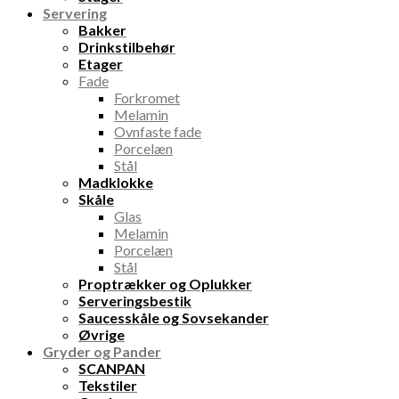
Servering
Bakker
Drinkstilbehør
Etager
Fade
Forkromet
Melamin
Ovnfaste fade
Porcelæn
Stål
Madklokke
Skåle
Glas
Melamin
Porcelæn
Stål
Proptrækker og Oplukker
Serveringsbestik
Saucesskåle og Sovsekander
Øvrige
Gryder og Pander
SCANPAN
Tekstiler