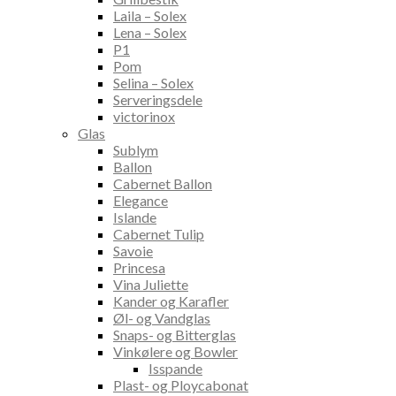
Laila – Solex
Lena – Solex
P1
Pom
Selina – Solex
Serveringsdele
victorinox
Glas
Sublym
Ballon
Cabernet Ballon
Elegance
Islande
Cabernet Tulip
Savoie
Princesa
Vina Juliette
Kander og Karafler
Øl- og Vandglas
Snaps- og Bitterglas
Vinkølere og Bowler
Isspande
Plast- og Ploycabonat