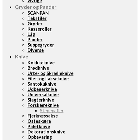
Øvrige
Gryder og Pander
SCANPAN
Tekstiler
Gryder
Kasseroller
Låg
Pander
Suppegryder
Diverse
Knive
Kokkkeknive
Brødknive
Urte- og Skrælleknive
Filet-og Lakseknive
Santokuknive
Udbenerknive
Universalknive
Slagterknive
Forskæreknive
Stegegafler
Fjerkræssakse
Osteskære
Paletknive
Dekorationsknive
Opbevaring