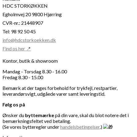
HDC STORKØKKEN
Egholmvej 20 9800 Hjørring
CVR-nr.: 21448907
Tel: 98 92 50 45
info@hdcstorkoekken.dk
Find os her 📍
Kontor, butik & showroom
Mandag - Torsdag 8.30 - 16.00
Fredag 8.30 - 15.00
Bemærk at der tages forbehold for trykfejl, restpartier,
leverandørsvigt, udgåede varer samt leveringstid.
Følg os på
Ønsker du
byttemærke
på din vare, skal du blot notere det i
bemærkningsfeltet ved betaling.
(Se vores bytteregler under
handelsbetingelser
.)