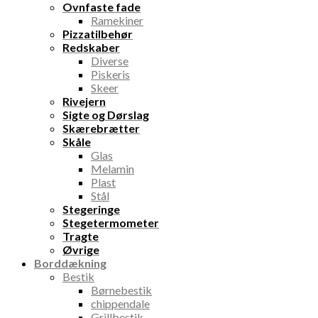
Ovnfaste fade
Ramekiner
Pizzatilbehør
Redskaber
Diverse
Piskeris
Skeer
Rivejern
Sigte og Dørslag
Skærebrætter
Skåle
Glas
Melamin
Plast
Stål
Stegeringe
Stegetermometer
Tragte
Øvrige
Borddækning
Bestik
Børnebestik
chippendale
Grillbestik