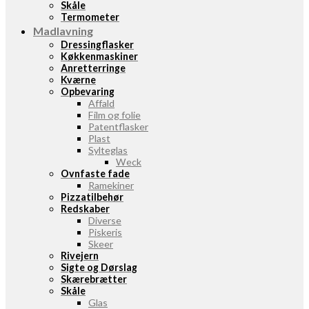
Skåle
Termometer
Madlavning
Dressingflasker
Køkkenmaskiner
Anretterringe
Kværne
Opbevaring
Affald
Film og folie
Patentflasker
Plast
Sylteglas
Weck
Ovnfaste fade
Ramekiner
Pizzatilbehør
Redskaber
Diverse
Piskeris
Skeer
Rivejern
Sigte og Dørslag
Skærebrætter
Skåle
Glas