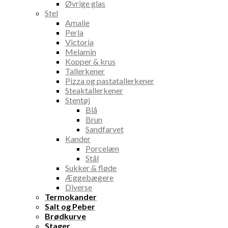
Øvrige glas
Stel
Amalie
Perla
Victoria
Melamin
Kopper & krus
Tallerkener
Pizza og pastatallerkener
Steaktallerkener
Stentøj
Blå
Brun
Sandfarvet
Kander
Porcelæn
Stål
Sukker & fløde
Æggebægere
Diverse
Termokander
Salt og Peber
Brødkurve
Stager