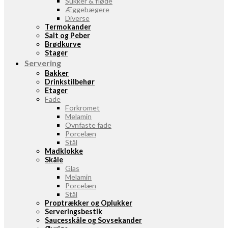
Sukker & fløde
Æggebægere
Diverse
Termokander
Salt og Peber
Brødkurve
Stager
Servering
Bakker
Drinkstilbehør
Etager
Fade
Forkromet
Melamin
Ovnfaste fade
Porcelæn
Stål
Madklokke
Skåle
Glas
Melamin
Porcelæn
Stål
Proptrækker og Oplukker
Serveringsbestik
Saucesskåle og Sovsekander