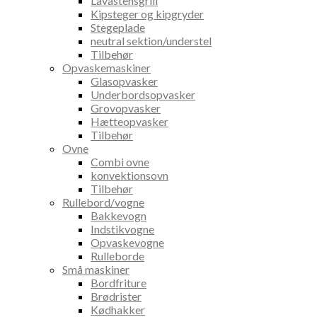
Lavastensgrill
Kipsteger og kipgryder
Stegeplade
neutral sektion/understel
Tilbehør
Opvaskemaskiner
Glasopvasker
Underbordsopvasker
Grovopvasker
Hætteopvasker
Tilbehør
Ovne
Combi ovne
konvektionsovn
Tilbehør
Rullebord/vogne
Bakkevogn
Indstikvogne
Opvaskevogne
Rulleborde
Små maskiner
Bordfriture
Brødrister
Kødhakker