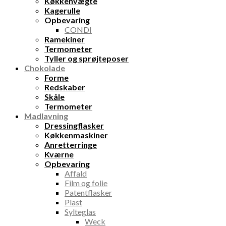
Køkkenvægte
Kagerulle
Opbevaring
CONDI
Ramekiner
Termometer
Tyller og sprøjteposer
Chokolade
Forme
Redskaber
Skåle
Termometer
Madlavning
Dressingflasker
Køkkenmaskiner
Anretterringe
Kværne
Opbevaring
Affald
Film og folie
Patentflasker
Plast
Sylteglas
Weck