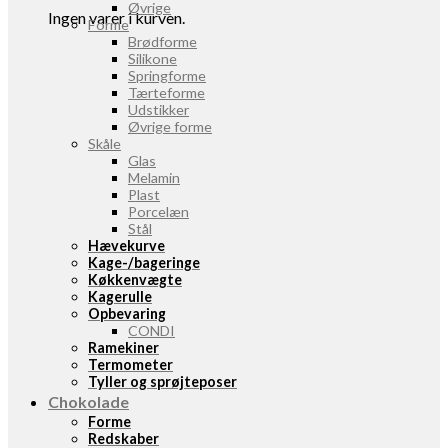
Øvrige
Ingen varer i kurven.
Forme
Brødforme
Silikone
Springforme
Tærteforme
Udstikker
Øvrige forme
Skåle
Glas
Melamin
Plast
Porcelæn
Stål
Hævekurve
Kage-/bageringe
Køkkenvægte
Kagerulle
Opbevaring
CONDI
Ramekiner
Termometer
Tyller og sprøjteposer
Chokolade
Forme
Redskaber