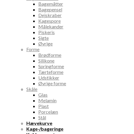
Bagemåtter
Bagepensel
Dejskraber
Kagespore
Målekander
Piskeris
Sigte
Øvrige
Forme
Brødforme
Silikone
Springforme
Tærteforme
Udstikker
Øvrige forme
Skåle
Glas
Melamin
Plast
Porcelæn
Stål
Hævekurve
Kage-/bageringe