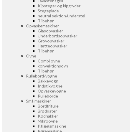
Lavastensgrill
Kipsteger og kipgryder
Stegeplade
neutral sektion/understel
Tilbehør
Opvaskemaskiner
Glasopvasker
Underbordsopvasker
Grovopvasker
Hætteopvasker
Tilbehør
Ovne
Combi ovne
konvektionsovn
Tilbehør
Rullebord/vogne
Bakkevogn
Indstikvogne
Opvaskevogne
Rulleborde
Små maskiner
Bordfriture
Brødrister
Kødhakker
Mikroovne
Pålægsmaskine
Røremaskine