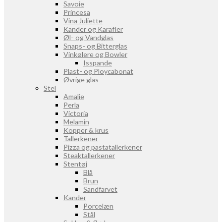
Savoie
Princesa
Vina Juliette
Kander og Karafler
Øl- og Vandglas
Snaps- og Bitterglas
Vinkølere og Bowler
Isspande
Plast- og Ploycabonat
Øvrige glas
Stel
Amalie
Perla
Victoria
Melamin
Kopper & krus
Tallerkener
Pizza og pastatallerkener
Steaktallerkener
Stentøj
Blå
Brun
Sandfarvet
Kander
Porcelæn
Stål