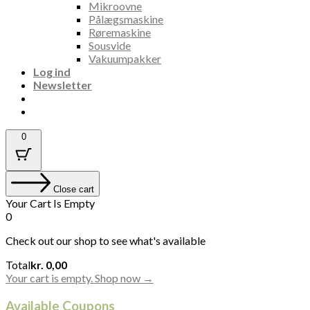
Mikroovne
Pålægsmaskine
Røremaskine
Sousvide
Vakuumpakker
Log ind
Newsletter
0
Close cart
Your Cart Is Empty
0
Check out our shop to see what's available
Cart
Total
kr.
0,00
Total:
Your cart is empty. Shop now →
Available Coupons