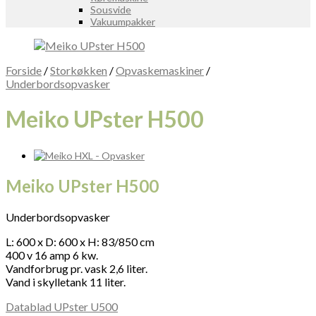
Sousvide
Vakuumpakker
Forside
/
Storkøkken
/
Opvaskemaskiner
/
Underbordsopvasker
Meiko UPster H500
Meiko UPster H500
Underbordsopvasker
L: 600 x D: 600 x H: 83/850 cm
400 v 16 amp 6 kw.
Vandforbrug pr. vask 2,6 liter.
Vand i skylletank 11 liter.
Datablad UPster U500