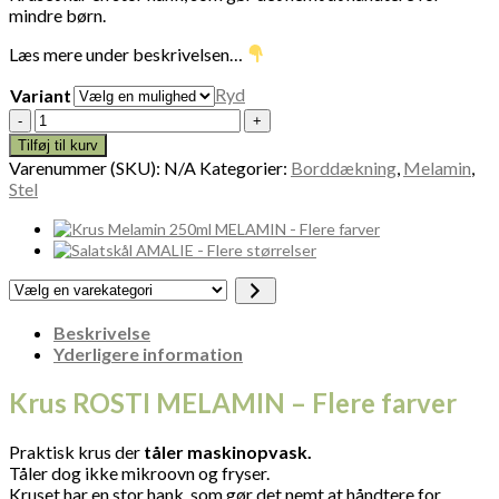
mindre børn.
Læs mere under beskrivelsen…
Ryd
Variant
Krus
ROSTI
Tilføj til kurv
MELAMIN
Varenummer (SKU):
N/A
Kategorier:
Borddækning
,
Melamin
,
-
Stel
Flere
farver
antal
Vælg
en
varekategori
Beskrivelse
Yderligere information
Krus ROSTI MELAMIN – Flere farver
Praktisk krus der
tåler maskinopvask.
Tåler dog ikke mikroovn og fryser.
Kruset har en stor hank, som gør det nemt at håndtere for