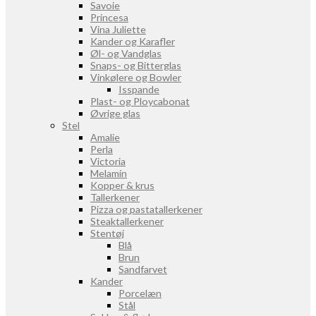
Savoie
Princesa
Vina Juliette
Kander og Karafler
Øl- og Vandglas
Snaps- og Bitterglas
Vinkølere og Bowler
Isspande
Plast- og Ploycabonat
Øvrige glas
Stel
Amalie
Perla
Victoria
Melamin
Kopper & krus
Tallerkener
Pizza og pastatallerkener
Steaktallerkener
Stentøj
Blå
Brun
Sandfarvet
Kander
Porcelæn
Stål