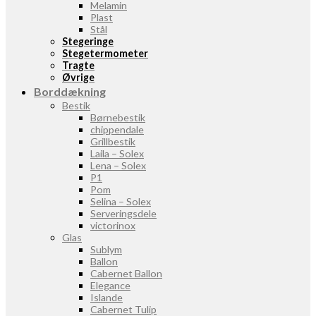
Melamin
Plast
Stål
Stegeringe
Stegetermometer
Tragte
Øvrige
Borddækning
Bestik
Børnebestik
chippendale
Grillbestik
Laila – Solex
Lena – Solex
P1
Pom
Selina – Solex
Serveringsdele
victorinox
Glas
Sublym
Ballon
Cabernet Ballon
Elegance
Islande
Cabernet Tulip