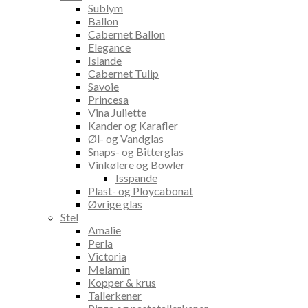
Sublym
Ballon
Cabernet Ballon
Elegance
Islande
Cabernet Tulip
Savoie
Princesa
Vina Juliette
Kander og Karafler
Øl- og Vandglas
Snaps- og Bitterglas
Vinkølere og Bowler
Isspande
Plast- og Ploycabonat
Øvrige glas
Stel
Amalie
Perla
Victoria
Melamin
Kopper & krus
Tallerkener