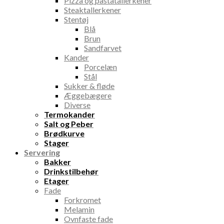
Pizza og pastatallerkener
Steaktallerkener
Stentøj
Blå
Brun
Sandfarvet
Kander
Porcelæn
Stål
Sukker & fløde
Æggebægere
Diverse
Termokander
Salt og Peber
Brødkurve
Stager
Servering
Bakker
Drinkstilbehør
Etager
Fade
Forkromet
Melamin
Ovnfaste fade