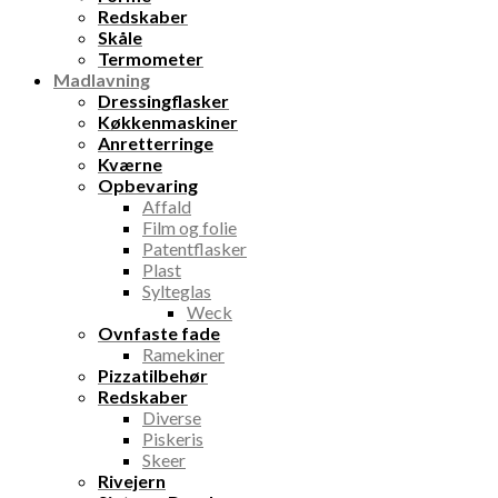
Redskaber
Skåle
Termometer
Madlavning
Dressingflasker
Køkkenmaskiner
Anretterringe
Kværne
Opbevaring
Affald
Film og folie
Patentflasker
Plast
Sylteglas
Weck
Ovnfaste fade
Ramekiner
Pizzatilbehør
Redskaber
Diverse
Piskeris
Skeer
Rivejern