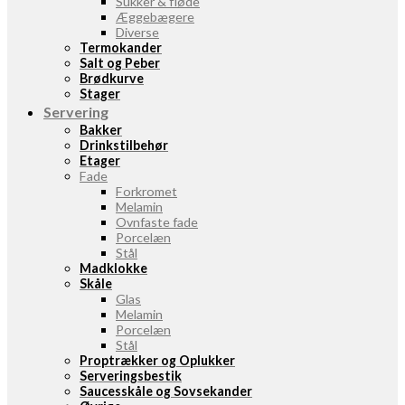
Sukker & fløde
Æggebægere
Diverse
Termokander
Salt og Peber
Brødkurve
Stager
Servering
Bakker
Drinkstilbehør
Etager
Fade
Forkromet
Melamin
Ovnfaste fade
Porcelæn
Stål
Madklokke
Skåle
Glas
Melamin
Porcelæn
Stål
Proptrækker og Oplukker
Serveringsbestik
Saucesskåle og Sovsekander