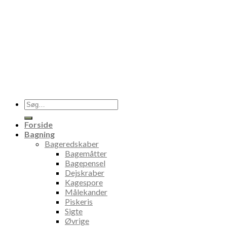
Søg
efter:
Forside
Bagning
Bageredskaber
Bagemåtter
Bagepensel
Dejskraber
Kagespore
Målekander
Piskeris
Sigte
Øvrige