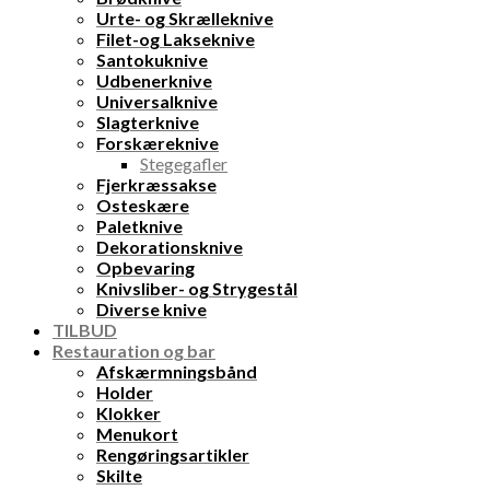
Urte- og Skrælleknive
Filet-og Lakseknive
Santokuknive
Udbenerknive
Universalknive
Slagterknive
Forskæreknive
Stegegafler
Fjerkræssakse
Osteskære
Paletknive
Dekorationsknive
Opbevaring
Knivsliber- og Strygestål
Diverse knive
TILBUD
Restauration og bar
Afskærmningsbånd
Holder
Klokker
Menukort
Rengøringsartikler
Skilte