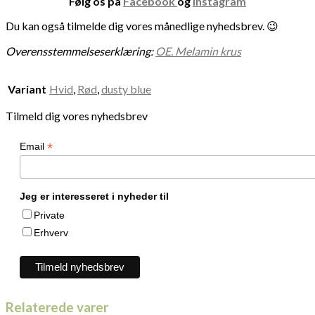
Følg os på
Facebook
og
Instagram
Du kan også tilmelde dig vores månedlige nyhedsbrev. 😉
Overensstemmelseserklæring:
OE. Melamin krus
Variant
Hvid
,
Rød
,
dusty blue
Tilmeld dig vores nyhedsbrev
*
Email
Jeg er interesseret i nyheder til
Private
Erhverv
Relaterede varer