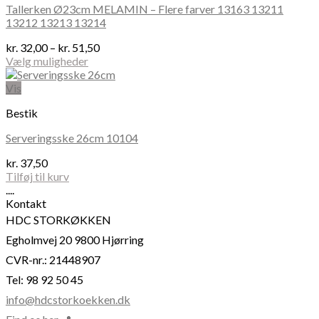
Tallerken Ø23cm MELAMIN – Flere farver 13163 13211
Mulighederne
13212 13213 13214
kan
vælges
Prisinterval:
kr.
32,00
–
kr.
51,50
på
kr. 32,00
Vælg muligheder
varesiden
Dette
til
vare
kr. 51,50
Vis
har
Bestik
flere
varianter.
Serveringsske 26cm 10104
Mulighederne
kan
kr.
37,50
vælges
Tilføj til kurv
på
....
varesiden
Kontakt
HDC STORKØKKEN
Egholmvej 20 9800 Hjørring
CVR-nr.: 21448907
Tel: 98 92 50 45
info@hdcstorkoekken.dk