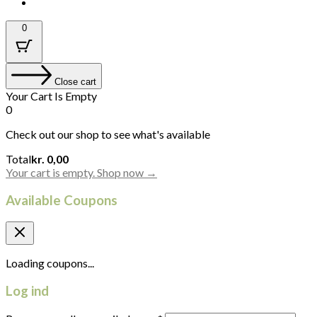
0
Close cart
Your Cart Is Empty
0
Check out our shop to see what's available
Cart
Total
kr.
0,00
Total:
Your cart is empty. Shop now →
Available Coupons
Loading coupons...
Log ind