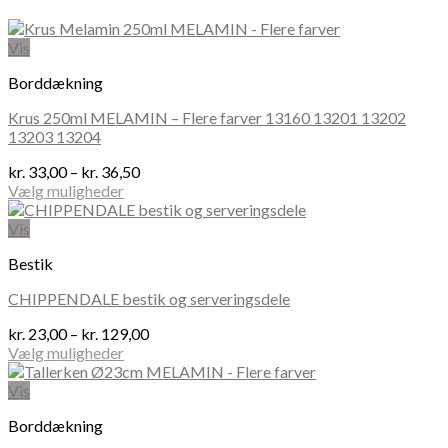
Vis
Borddækning
Krus 250ml MELAMIN – Flere farver 13160 13201 13202
13203 13204
Prisinterval:
kr.
33,00
–
kr.
36,50
kr. 33,00
Vælg muligheder
Dette
til
vare
kr. 36,50
Vis
har
Bestik
flere
varianter.
CHIPPENDALE bestik og serveringsdele
Mulighederne
kan
Prisinterval:
kr.
23,00
–
kr.
129,00
vælges
kr. 23,00
Vælg muligheder
på
Dette
til
varesiden
vare
kr. 129,00
Vis
har
Borddækning
flere
varianter.