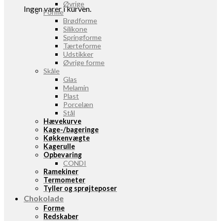
Øvrige
Ingen varer i kurven.
Forme
Brødforme
Silikone
Springforme
Tærteforme
Udstikker
Øvrige forme
Skåle
Glas
Melamin
Plast
Porcelæn
Stål
Hævekurve
Kage-/bageringe
Køkkenvægte
Kagerulle
Opbevaring
CONDI
Ramekiner
Termometer
Tyller og sprøjteposer
Chokolade
Forme
Redskaber