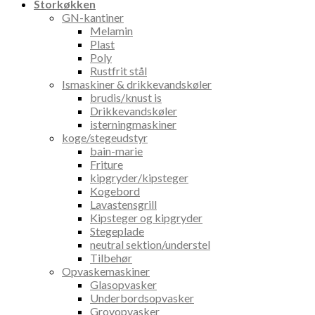
Storkøkken
GN-kantiner
Melamin
Plast
Poly
Rustfrit stål
Ismaskiner & drikkevandskøler
brudis/knust is
Drikkevandskøler
isterningmaskiner
koge/stegeudstyr
bain-marie
Friture
kipgryder/kipsteger
Kogebord
Lavastensgrill
Kipsteger og kipgryder
Stegeplade
neutral sektion/understel
Tilbehør
Opvaskemaskiner
Glasopvasker
Underbordsopvasker
Grovopvasker