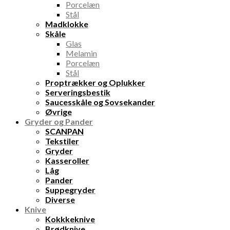
Porcelæn
Stål
Madklokke
Skåle
Glas
Melamin
Porcelæn
Stål
Proptrækker og Oplukker
Serveringsbestik
Saucesskåle og Sovsekander
Øvrige
Gryder og Pander
SCANPAN
Tekstiler
Gryder
Kasseroller
Låg
Pander
Suppegryder
Diverse
Knive
Kokkkeknive
Brødknive