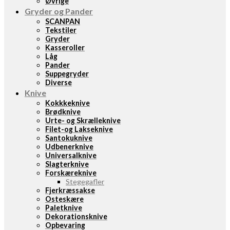
Øvrige
Gryder og Pander
SCANPAN
Tekstiler
Gryder
Kasseroller
Låg
Pander
Suppegryder
Diverse
Knive
Kokkkeknive
Brødknive
Urte- og Skrælleknive
Filet-og Lakseknive
Santokuknive
Udbenerknive
Universalknive
Slagterknive
Forskæreknive
Stegegafler
Fjerkræssakse
Osteskære
Paletknive
Dekorationsknive
Opbevaring