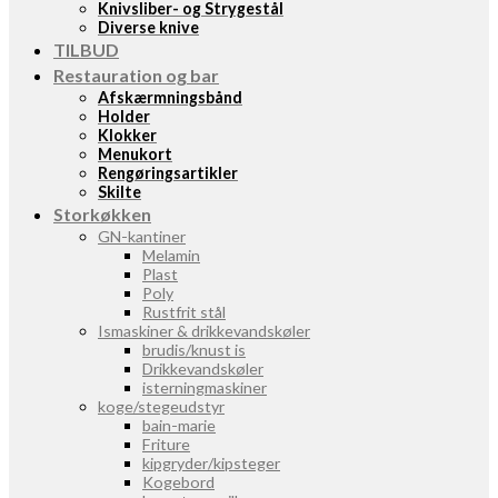
Knivsliber- og Strygestål
Diverse knive
TILBUD
Restauration og bar
Afskærmningsbånd
Holder
Klokker
Menukort
Rengøringsartikler
Skilte
Storkøkken
GN-kantiner
Melamin
Plast
Poly
Rustfrit stål
Ismaskiner & drikkevandskøler
brudis/knust is
Drikkevandskøler
isterningmaskiner
koge/stegeudstyr
bain-marie
Friture
kipgryder/kipsteger
Kogebord