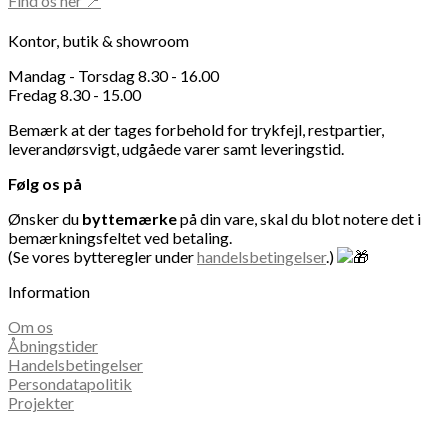
Find os her 📍
Kontor, butik & showroom
Mandag - Torsdag 8.30 - 16.00
Fredag 8.30 - 15.00
Bemærk at der tages forbehold for trykfejl, restpartier,
leverandørsvigt, udgåede varer samt leveringstid.
Følg os på
Ønsker du
byttemærke
på din vare, skal du blot notere det i
bemærkningsfeltet ved betaling.
(Se vores bytteregler under
handelsbetingelser
.)
Information
Om os
Åbningstider
Handelsbetingelser
Persondatapolitik
Projekter