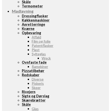
Skåle
Termometer
Madlavning
Dressingflasker
Køkkenmaskiner
Anretterringe
Kværne
Opbevaring
Affald
Film og folie
Patentflasker
Plast
Sylteglas
Weck
Ovnfaste fade
Ramekiner
Pizzatilbehør
Redskaber
Diverse
Piskeris
Skeer
Rivejern
Sigte og Dørslag
Skærebrætter
Skåle
Glas