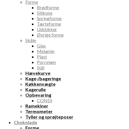
Forme
Brødforme
Silikone
Springforme
Tærteforme
Udstikker
Øvrige forme
Skåle
Glas
Melamin
Plast
Porcelæn
Stål
Hævekurve
Kage-/bageringe
Køkkenvægte
Kagerulle
Opbevaring
CONDI
Ramekiner
Termometer
Tyller og sprøjteposer
Chokolade
Forme