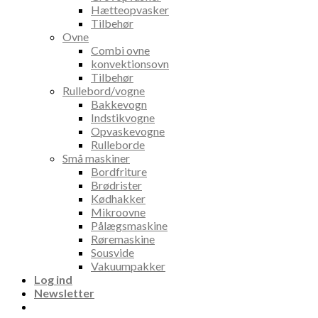
Hætteopvasker
Tilbehør
Ovne
Combi ovne
konvektionsovn
Tilbehør
Rullebord/vogne
Bakkevogn
Indstikvogne
Opvaskevogne
Rulleborde
Små maskiner
Bordfriture
Brødrister
Kødhakker
Mikroovne
Pålægsmaskine
Røremaskine
Sousvide
Vakuumpakker
Log ind
Newsletter