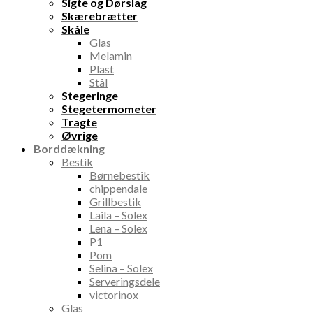
Sigte og Dørslag
Skærebrætter
Skåle
Glas
Melamin
Plast
Stål
Stegeringe
Stegetermometer
Tragte
Øvrige
Borddækning
Bestik
Børnebestik
chippendale
Grillbestik
Laila – Solex
Lena – Solex
P1
Pom
Selina – Solex
Serveringsdele
victorinox
Glas