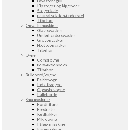
Lavastensgrill
Kipsteger og kipgryder
Stegeplade
neutral sektion/understel
Tilbehør
Opvaskemaskiner
Glasopvasker
Underbordsopvasker
Grovopvasker
Hætteopvasker
Tilbehør
Ovne
Combi ovne
konvektionsovn
Tilbehør
Rullebord/vogne
Bakkevogn
Indstikvogne
Opvaskevogne
Rulleborde
Små maskiner
Bordfriture
Brødrister
Kødhakker
Mikroovne
Pålægsmaskine
Røremaskine