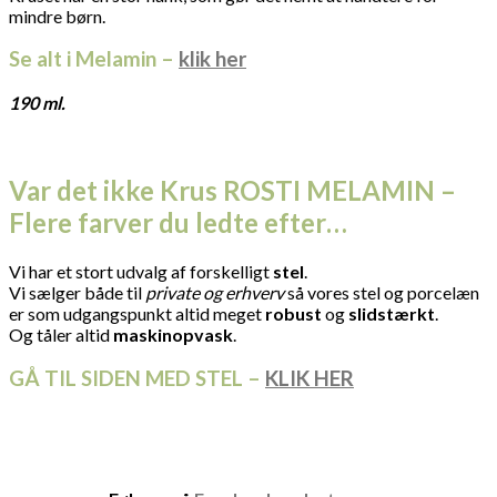
mindre børn.
Se alt i Melamin –
klik her
190 ml.
Var det ikke Krus ROSTI MELAMIN –
Flere farver du ledte efter…
Vi har et stort udvalg af forskelligt
stel
.
Vi sælger både til
private og erhverv
så vores stel og porcelæn
er som udgangspunkt altid meget
robust
og
slidstærkt
.
Og tåler altid
maskinopvask
.
GÅ TIL SIDEN MED STEL –
KLIK HER