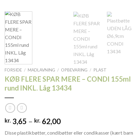
FORSIDE
/
MADLAVNING
/
OPBEVARING
/
PLAST
KØB FLERE SPAR MERE – CONDI 155ml
rund INKL. Låg 13434
Prisinterval:
3,65
–
62,00
kr.
kr.
kr. 3,65
Disse plastikbøtter, condibøtter eller condikasser (kært barn
til