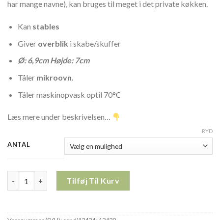
har mange navne), kan bruges til meget i det private køkken.
kr. 62,00
Kan
stables
Giver
overblik
i skabe/skuffer
Ø: 6,9cm
Højde: 7cm
Tåler
mikroovn.
Tåler maskinopvask optil 70
°C
Læs mere under beskrivelsen…
RYD
ANTAL
KØB FLERE SPAR MERE – CONDI 155ml rund INKL. Låg 13434 ant
Tilføj Til Kurv