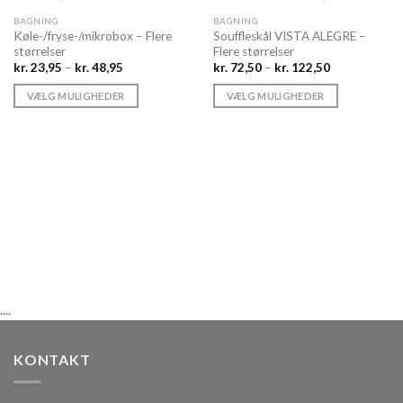
BAGNING
BAGNING
Køle-/fryse-/mikrobox – Flere
Souffleskål VISTA ALEGRE –
størrelser
Flere størrelser
Prisinterval:
Prisinterval:
kr.
23,95
–
kr.
48,95
kr.
72,50
–
kr.
122,50
kr. 23,95
kr. 72,50
til
til
VÆLG MULIGHEDER
VÆLG MULIGHEDER
kr. 48,95
kr. 122,50
Dette
Dette
vare
vare
har
har
flere
flere
varianter.
varianter.
Mulighederne
Mulighederne
kan
kan
vælges
vælges
på
på
varesiden
varesiden
....
KONTAKT