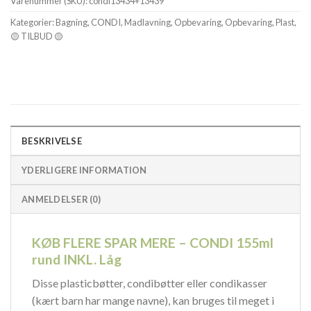
Varenummer (SKU):
condi13434+13439
Kategorier:
Bagning
,
CONDI
,
Madlavning
,
Opbevaring
,
Opbevaring
,
Plast
,
🟡 TILBUD 🟡
BESKRIVELSE
YDERLIGERE INFORMATION
ANMELDELSER (0)
KØB FLERE SPAR MERE – CONDI 155ml
rund INKL. Låg
Disse plasticbøtter, condibøtter eller condikasser
(kært barn har mange navne), kan bruges til meget i